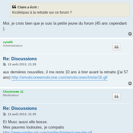
s
s
Claire a écrit :
a
g
Kicéképas à la retraite sur ce forum ?
e
Moi, je crois bien que je suis la petite jeune du forum (45 ans cependant
).
xyla56
Administrateur
Re: Discussions
M
13 août 2013, 21:28
e
s
aux dernières nouvelles, il me reste 10 ans à tirer avant la retraite (j'ai 57
s
ans)
http://emoticoneemoticone.com/emoticones/triste/16.gif
a
g
e
Chichinette 11
Modérateur
Re: Discussions
M
13 août 2013, 21:35
e
s
Et Musc aussi elle bosse.
s
Mes pauvres louloutes, je compatis
a
g
http://www.smiley-lol.com/smiley/tristes/consoler.gif