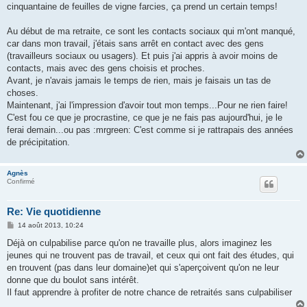
g
cinquantaine de feuilles de vigne farcies, ça prend un certain temps!
e
Au début de ma retraite, ce sont les contacts sociaux qui m'ont manqué,
car dans mon travail, j'étais sans arrêt en contact avec des gens
(travailleurs sociaux ou usagers). Et puis j'ai appris à avoir moins de
contacts, mais avec des gens choisis et proches.
Avant, je n'avais jamais le temps de rien, mais je faisais un tas de
choses.
Maintenant, j'ai l'impression d'avoir tout mon temps...Pour ne rien faire!
C'est fou ce que je procrastine, ce que je ne fais pas aujourd'hui, je le
ferai demain...ou pas :mrgreen: C'est comme si je rattrapais des années
de précipitation.
Agnès
Confirmé
Re: Vie quotidienne
M
14 août 2013, 10:24
e
s
Déjà on culpabilise parce qu'on ne travaille plus, alors imaginez les
s
jeunes qui ne trouvent pas de travail, et ceux qui ont fait des études, qui
a
g
en trouvent (pas dans leur domaine)et qui s'aperçoivent qu'on ne leur
e
donne que du boulot sans intérêt.
Il faut apprendre à profiter de notre chance de retraités sans culpabiliser