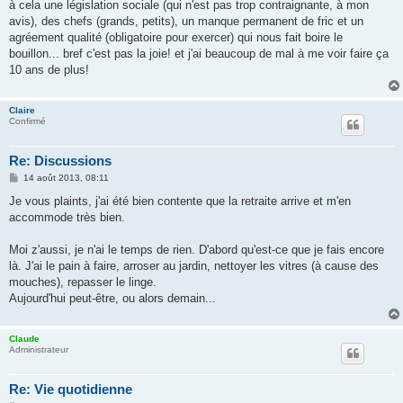
à cela une législation sociale (qui n'est pas trop contraignante, à mon
avis), des chefs (grands, petits), un manque permanent de fric et un
agréement qualité (obligatoire pour exercer) qui nous fait boire le
bouillon... bref c'est pas la joie! et j'ai beaucoup de mal à me voir faire ça
10 ans de plus!
Claire
Confirmé
Re: Discussions
M
14 août 2013, 08:11
e
s
Je vous plaints, j'ai été bien contente que la retraite arrive et m'en
s
accommode très bien.
a
g
e
Moi z'aussi, je n'ai le temps de rien. D'abord qu'est-ce que je fais encore
là. J'ai le pain à faire, arroser au jardin, nettoyer les vitres (à cause des
mouches), repasser le linge.
Aujourd'hui peut-être, ou alors demain...
Claude
Administrateur
Re: Vie quotidienne