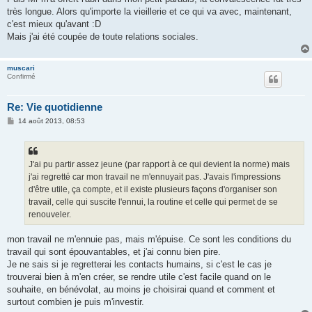
très longue. Alors qu'importe la vieillerie et ce qui va avec, maintenant,
c'est mieux qu'avant :D
Mais j'ai été coupée de toute relations sociales.
muscari
Confirmé
Re: Vie quotidienne
M
14 août 2013, 08:53
e
s
s
a
g
J'ai pu partir assez jeune (par rapport à ce qui devient la norme) mais
e
j'ai regretté car mon travail ne m'ennuyait pas. J'avais l'impressions
d'être utile, ça compte, et il existe plusieurs façons d'organiser son
travail, celle qui suscite l'ennui, la routine et celle qui permet de se
renouveler.
mon travail ne m'ennuie pas, mais m'épuise. Ce sont les conditions du
travail qui sont épouvantables, et j'ai connu bien pire.
Je ne sais si je regretterai les contacts humains, si c'est le cas je
trouverai bien à m'en créer, se rendre utile c'est facile quand on le
souhaite, en bénévolat, au moins je choisirai quand et comment et
surtout combien je puis m'investir.