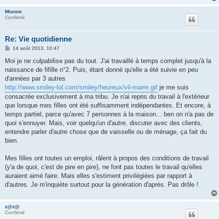
Mianne
Confirmé
Re: Vie quotidienne
M
14 août 2013, 10:47
e
s
Moi je ne culpabilise pas du tout. J'ai travaillé à temps complet jusqu'à la
s
naissance de fifille n°2. Puis, étant donné qu'elle a été suivie en peu
a
g
d'années par 3 autres
e
http://www.smiley-lol.com/smiley/heureux/vil-marre.gif
je me suis
consacrée exclusivement à ma tribu. Je n'ai repris du travail à l'extérieur
que lorsque mes filles ont été suffisamment indépendantes. Et encore, à
temps partiel, parce qu'avec 7 personnes à la maison... ben on n'a pas de
quoi s'ennuyer. Mais, voir quelqu'un d'autre, discuter avec des clients,
entendre parler d'autre chose que de vaisselle ou de ménage, ça fait du
bien.
Mes filles ont toutes un emploi, râlent à propos des conditions de travail
(y'a de quoi, c'est de pire en pire), ne font pas toutes le travail qu'elles
auraient aimé faire. Mais elles s'estiment privilégiées par rapport à
d'autres. Je m'inquiète surtout pour la génération d'après. Pas drôle !
z@z@
Confirmé