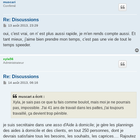
muscari
Confirmé
Re: Discussions
M
13 août 2013, 23:29
e
s
oui, c'est vrai, on n' est plus aussi rapide, je m'en rends compte aussi. Et
s
tant mieux, j'aime bien prendre mon temps, c'est pas une vie de tout le
a
g
temps speeder.
e
xyla56
Administrateur
Re: Discussions
M
14 août 2013, 06:16
e
s
s
muscari a écrit :
a
g
Xyla, je sais pas ce que tu fais comme boulot, mais moi je ne pourrais
e
pas, impossible. J'ai 41 ans de travail dans les pattes, j'ai toujours
travaillé, ça devient trop pénible.
je suis secrétaire dans une asso d'Aide à domicile; je gère les plannings
des aides à domicile et des clients, en tout 250 personnes, dont je
devrais satisfaire tous les besoins, les souhaits, les caprices.... Rajoutez