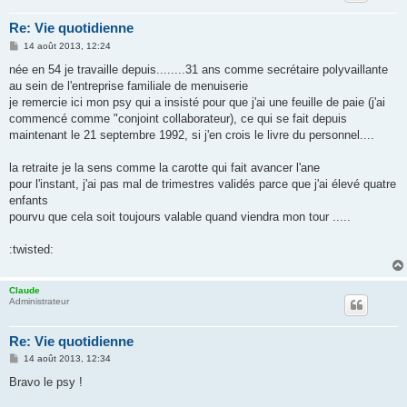
Re: Vie quotidienne
M
14 août 2013, 12:24
e
s
née en 54 je travaille depuis........31 ans comme secrétaire polyvaillante
s
au sein de l'entreprise familiale de menuiserie
a
g
je remercie ici mon psy qui a insisté pour que j'ai une feuille de paie (j'ai
e
commencé comme "conjoint collaborateur), ce qui se fait depuis
maintenant le 21 septembre 1992, si j'en crois le livre du personnel....
la retraite je la sens comme la carotte qui fait avancer l'ane
pour l'instant, j'ai pas mal de trimestres validés parce que j'ai élevé quatre
enfants
pourvu que cela soit toujours valable quand viendra mon tour .....
:twisted:
Claude
Administrateur
Re: Vie quotidienne
M
14 août 2013, 12:34
e
s
Bravo le psy !
s
a