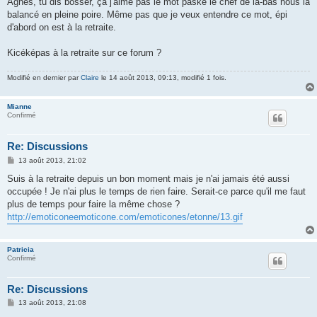
Agnès, tu dis bosser, ça j'aime pas le mot paske le chef de là-bas nous la
s
balancé en pleine poire. Même pas que je veux entendre ce mot, épi
a
g
d'abord on est à la retraite.
e
Kicéképas à la retraite sur ce forum ?
Modifié en dernier par
Claire
le 14 août 2013, 09:13, modifié 1 fois.
Mianne
Confirmé
Re: Discussions
M
13 août 2013, 21:02
e
s
Suis à la retraite depuis un bon moment mais je n'ai jamais été aussi
s
occupée ! Je n'ai plus le temps de rien faire. Serait-ce parce qu'il me faut
a
g
plus de temps pour faire la même chose ?
e
http://emoticoneemoticone.com/emoticones/etonne/13.gif
Patricia
Confirmé
Re: Discussions
M
13 août 2013, 21:08
e