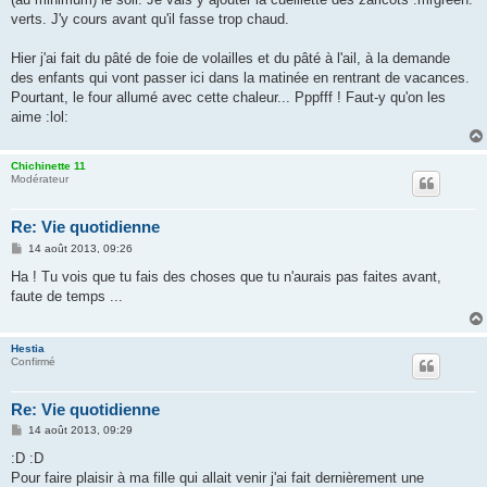
verts. J'y cours avant qu'il fasse trop chaud.
Hier j'ai fait du pâté de foie de volailles et du pâté à l'ail, à la demande
des enfants qui vont passer ici dans la matinée en rentrant de vacances.
Pourtant, le four allumé avec cette chaleur... Pppfff ! Faut-y qu'on les
aime :lol:
Chichinette 11
Modérateur
Re: Vie quotidienne
M
14 août 2013, 09:26
e
s
Ha ! Tu vois que tu fais des choses que tu n'aurais pas faites avant,
s
faute de temps ...
a
g
e
Hestia
Confirmé
Re: Vie quotidienne
M
14 août 2013, 09:29
e
s
:D :D
s
Pour faire plaisir à ma fille qui allait venir j'ai fait dernièrement une
a