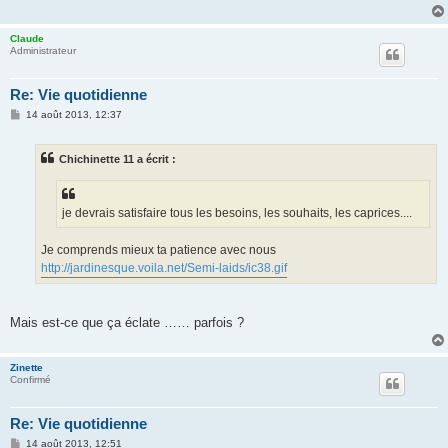
g
e
Claude
Administrateur
Re: Vie quotidienne
M
14 août 2013, 12:37
e
s
s
Chichinette 11 a écrit :
a
g
e
je devrais satisfaire tous les besoins, les souhaits, les caprices....
Je comprends mieux ta patience avec nous
http://jardinesque.voila.net/Semi-laids/ic38.gif
Mais est-ce que ça éclate …… parfois ?
Zinette
Confirmé
Re: Vie quotidienne
M
14 août 2013, 12:51