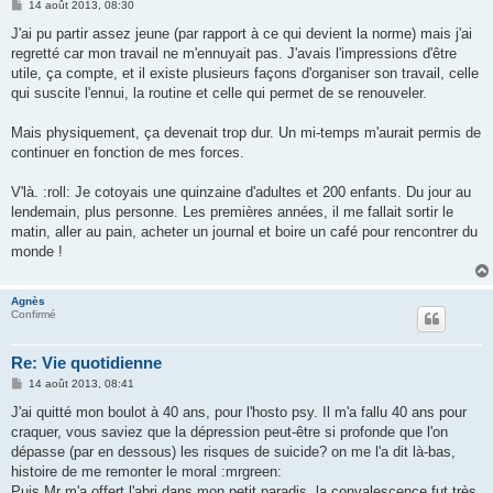
M
14 août 2013, 08:30
e
s
J'ai pu partir assez jeune (par rapport à ce qui devient la norme) mais j'ai
s
regretté car mon travail ne m'ennuyait pas. J'avais l'impressions d'être
a
g
utile, ça compte, et il existe plusieurs façons d'organiser son travail, celle
e
qui suscite l'ennui, la routine et celle qui permet de se renouveler.
Mais physiquement, ça devenait trop dur. Un mi-temps m'aurait permis de
continuer en fonction de mes forces.
V'là. :roll: Je cotoyais une quinzaine d'adultes et 200 enfants. Du jour au
lendemain, plus personne. Les premières années, il me fallait sortir le
matin, aller au pain, acheter un journal et boire un café pour rencontrer du
monde !
Agnès
Confirmé
Re: Vie quotidienne
M
14 août 2013, 08:41
e
s
J'ai quitté mon boulot à 40 ans, pour l'hosto psy. Il m'a fallu 40 ans pour
s
craquer, vous saviez que la dépression peut-être si profonde que l'on
a
g
dépasse (par en dessous) les risques de suicide? on me l'a dit là-bas,
e
histoire de me remonter le moral :mrgreen:
Puis Mr m'a offert l'abri dans mon petit paradis, la convalescence fut très