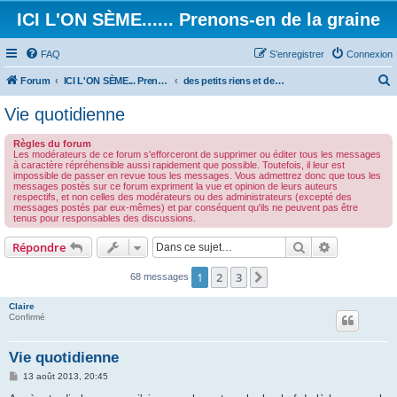
ICI L'ON SÈME...... Prenons-en de la graine
FAQ
S’enregistrer
Connexion
Forum
ICI L'ON SÈME... Prenons-en de la graine!
des petits riens et des grands touts...
e
Vie quotidienne
c
Règles du forum
h
Les modérateurs de ce forum s'efforceront de supprimer ou éditer tous les messages
à caractère répréhensible aussi rapidement que possible. Toutefois, il leur est
e
impossible de passer en revue tous les messages. Vous admettrez donc que tous les
messages postés sur ce forum expriment la vue et opinion de leurs auteurs
r
respectifs, et non celles des modérateurs ou des administrateurs (excepté des
messages postés par eux-mêmes) et par conséquent qu'ils ne peuvent pas être
c
tenus pour responsables des discussions.
h
Rechercher
Recherche 
Répondre
e
r
1
2
3
Suivante
68 messages
Claire
Confirmé
Vie quotidienne
M
13 août 2013, 20:45
e
s