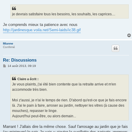
s
s
a
g
je devrais satisfaire tous les besoins, les souhaits, les caprices....
e
Je comprends mieux ta patience avec nous
http://jardinesque.voila.net/Semi-laids/ic38.gif
Mianne
Confirmé
Re: Discussions
M
14 août 2013, 09:19
e
s
s
Claire a écrit :
a
g
Je vous plaints, j'ai été bien contente que la retraite arrive et m'en
e
accommode très bien.
Moi z'aussi, je n'ai le temps de rien. D'abord qu'est-ce que je fais encore
là. J'ai le pain à faire, arroser au jardin, nettoyer les vitres (à cause des
mouches), repasser le linge.
Aujourd'hui peut-être, ou alors demain...
Marrant ! J'allais dire la même chose. Sauf l'arrosage au jardin que je fais
(au minimum) le soir. Je vais y ajouter la cueillette des zaricots :mrgreen: