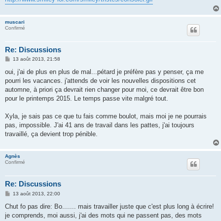
e
muscari
Confirmé
Re: Discussions
M
13 août 2013, 21:58
e
s
oui, j'ai de plus en plus de mal...pétard je préfère pas y penser, ça me
s
pourri les vacances. j'attends de voir les nouvelles dispositions cet
a
g
automne, à priori ça devrait rien changer pour moi, ce devrait être bon
e
pour le printemps 2015. Le temps passe vite malgré tout.
Xyla, je sais pas ce que tu fais comme boulot, mais moi je ne pourrais
pas, impossible. J'ai 41 ans de travail dans les pattes, j'ai toujours
travaillé, ça devient trop pénible.
Agnès
Confirmé
Re: Discussions
M
13 août 2013, 22:00
e
s
Chut fo pas dire: Bo....... mais travailler juste que c'est plus long à écrire!
s
je comprends, moi aussi, j'ai des mots qui ne passent pas, des mots
a