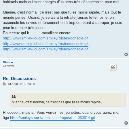
g
habituels mais qui sont chargés d'un sens très désagréables pour moi.
e
Mianne, c'est normal, ce n'est pas que tu es moins rapide, mais tout le
monde pense: 'Quand, je serais à la retraite j'aurais le temps' et on
accumule les envies et forcement on à trop de retard à rattraper, je suis
pour la retraite très jeune!
Pour ceux qui b.......... travaillent encore:
http://www.smiley-lol.com/smiley/tristes/console.gif
http://www.smiley-lol.com/smiley/tristes/console.gif
http://www.smiley-lol.com/smiley/tristes/console.gif
Mianne
Confirmé
Re: Discussions
M
13 août 2013, 23:08
e
s
s
a
g
Mianne, c'est normal, ce n'est pas que tu es moins rapide,
e
Rhooooo... mais si. Vous verrez, les jeunettes, quand vous aurez mon
âge
http://smileys.sur-la-toile.com/reposit ... 060614.gif