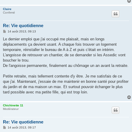
Claire
Confirmé
Re: Vie quotidienne
M
14 août 2013, 09:13
e
s
Le dernier emploi que j'ai occupé me plaisait, mais en longs
s
déplacements ça devient usant. A chaque fois trouver un logement
a
g
temporaire, réinstaller le bureau de A à Z et puis c'était en intérim.
e
L'angoisse de retrouver un chantier, de se demander si les Assedic vont
boucher le trou.
De l'angoisse permanente, finalement au chômage un an avant la retraite.
Petite retraite, mais tellement contente d'y être. Je me satisfais de ce
que j'ai. Maintenant, j'essaie de me maintenir en bonne santé pour profiter
du jardin et de ma maison un max. Et surtout pouvoir échanger le plus
tard possible avec ma petite fille, qui est trop loin.
Chichinette 11
Modérateur
Re: Vie quotidienne
M
14 août 2013, 09:17
e