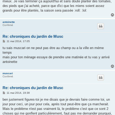
mieux. Je vais terminer ça aujourd'hui et sans doute planter des tomates,
des pieds que j'ai acheté, parce que d'ici que les miens soient assez
grands pour être plantés, la saison sera passée :roll: :lol:
antoinette
Confirmé
Re: chroniques du jardin de Musc
M
11 mai 2014, 17:05
e
s
tu sais muscari on ne peut pas étre au champ ou a la ville en méme
s
temps
a
g
mais pour ton ménage essaye de prendre une matinée et tu vas y arrivé
e
antoinette
muscari
Confirmé
Re: chroniques du jardin de Musc
M
11 mai 2014, 19:38
e
s
ben justement figures-toi je me disais que je devrais faire comme toi, un
s
jour pour ceci, un jour pour cela, après tout peut-être que ça marcherait.
a
g
Mais le problème n'est pas vraiment là, le problème c'est que ce sont 2
e
choses qui me gonflent particulièrement, faut pas me demander pourquoi,