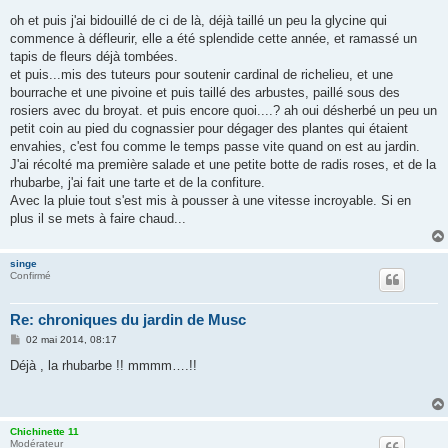
e
oh et puis j'ai bidouillé de ci de là, déjà taillé un peu la glycine qui
commence à défleurir, elle a été splendide cette année, et ramassé un
tapis de fleurs déjà tombées.
et puis...mis des tuteurs pour soutenir cardinal de richelieu, et une
bourrache et une pivoine et puis taillé des arbustes, paillé sous des
rosiers avec du broyat. et puis encore quoi....? ah oui désherbé un peu un
petit coin au pied du cognassier pour dégager des plantes qui étaient
envahies, c'est fou comme le temps passe vite quand on est au jardin.
J'ai récolté ma première salade et une petite botte de radis roses, et de la
rhubarbe, j'ai fait une tarte et de la confiture.
Avec la pluie tout s'est mis à pousser à une vitesse incroyable. Si en
plus il se mets à faire chaud...
singe
Confirmé
Re: chroniques du jardin de Musc
M
02 mai 2014, 08:17
e
s
Déjà , la rhubarbe !! mmmm….!!
s
a
g
e
Chichinette 11
Modérateur