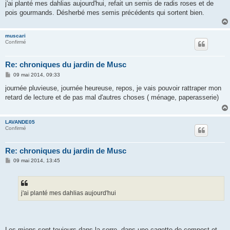
j'ai planté mes dahlias aujourd'hui, refait un semis de radis roses et de
pois gourmands. Désherbé mes semis précédents qui sortent bien.
muscari
Confirmé
Re: chroniques du jardin de Musc
M
09 mai 2014, 09:33
e
s
journée pluvieuse, journée heureuse, repos, je vais pouvoir rattraper mon
s
retard de lecture et de pas mal d'autres choses ( ménage, paperasserie)
a
g
e
LAVANDE05
Confirmé
Re: chroniques du jardin de Musc
M
09 mai 2014, 13:45
e
s
s
a
g
j'ai planté mes dahlias aujourd'hui
e
Les miens sont toujours dans la serre, dans une cagette de compost et