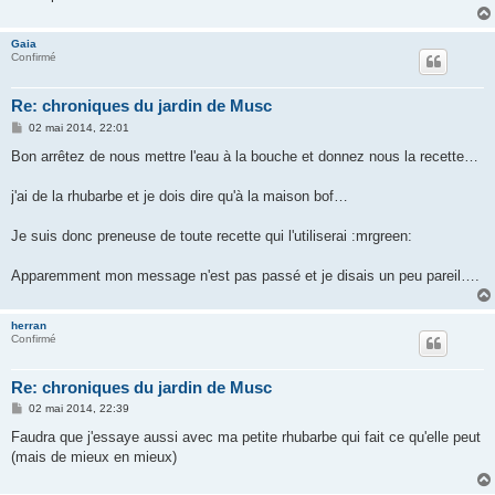
e
Gaia
Confirmé
Re: chroniques du jardin de Musc
M
02 mai 2014, 22:01
e
s
Bon arrêtez de nous mettre l'eau à la bouche et donnez nous la recette…
s
a
g
j'ai de la rhubarbe et je dois dire qu'à la maison bof…
e
Je suis donc preneuse de toute recette qui l'utiliserai :mrgreen:
Apparemment mon message n'est pas passé et je disais un peu pareil….
herran
Confirmé
Re: chroniques du jardin de Musc
M
02 mai 2014, 22:39
e
s
Faudra que j'essaye aussi avec ma petite rhubarbe qui fait ce qu'elle peut
s
(mais de mieux en mieux)
a
g
e