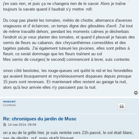
j'en sais rien, et puis ça ne changera rien de le savoir. Alors je traîne
toujours la savate quand il faudrait s'y mettre :roll:
Du coup pas planté les tomates, météo de chiotte, alternance d'averses
orageuses et d' éclaircies, un temps digne des giboulées d'avril. J'ai tout
de même travaillé dehors, pendant les moments calmes je désherbais
l'endroit où je veux planter des tomates, et quand il pleuvait je faisais des
semis de fleurs au cabanon, des chrysanthèmes comestibles et des
tagètes paluda. J'ai également tuteuré les pivoines, elles sont prêtes à
fleurir, ce serait dommage que les fleurs traînent au sol
Mes semis de courges( le second) commencent à lever, suis contente.
sinon côté bestioles, les rouge-queues ont quitté le nid et les hirondelles
qui avaient brusquement et mystérieusement disparues depuis presque
15 jours sont revenues. Et maintenant elles restent au garage la nuit,
alors qu'à leur arrivée elles n'y passaient pas la nuit.
muscari
Confirmé
Re: chroniques du jardin de Musc
M
14 mai 2014, 09:06
e
s
on a eu de la grêle hier, je suis rentrée vers 21h passé, le sol était blanc,
s
pas de dégâts, ouf, mais plutôt frisquet.