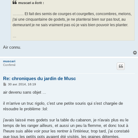
muscari a écrit :
a
g
e
……… Et fait des semis de courges et courgettes, concombres, melons,
j'ai une cinquantaine de godets, je ne planterai bien sur pas tout, au
demeurant je ne sais vraiment pas où je vais bien pouvoir les planter.
…
Air connu.
muscari
Confirmé
Re: chroniques du jardin de Musc
M
30 avr. 2014, 16:19
e
s
air devenu sans objet ...
s
a
g
il m'arrive un truc rigolo, c'est une petite souris qui s'est chargée de
e
résoudre le problème :lol:
j'avais laissé mes godets sur la table du cabanon, je n'avais plus eu le
temps de les ranger ailleurs, et aussi un peu la flemme, et donc tout à
l'heure suis allée voir pour les rentrer à l'intérieur, trop tard, j'ai constaté
que tous les petits pots avaient été visités, les graines déterrées,