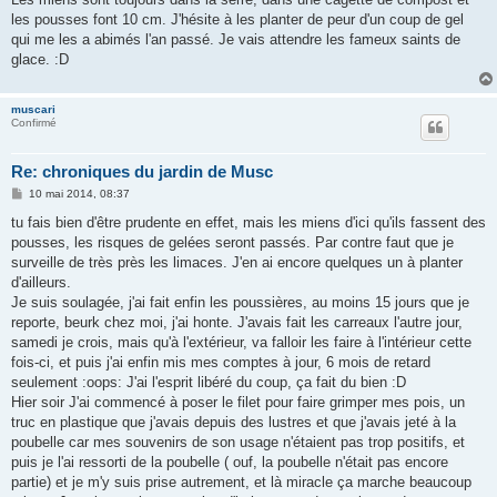
les pousses font 10 cm. J'hésite à les planter de peur d'un coup de gel
qui me les a abimés l'an passé. Je vais attendre les fameux saints de
glace. :D
muscari
Confirmé
Re: chroniques du jardin de Musc
M
10 mai 2014, 08:37
e
s
tu fais bien d'être prudente en effet, mais les miens d'ici qu'ils fassent des
s
pousses, les risques de gelées seront passés. Par contre faut que je
a
g
surveille de très près les limaces. J'en ai encore quelques un à planter
e
d'ailleurs.
Je suis soulagée, j'ai fait enfin les poussières, au moins 15 jours que je
reporte, beurk chez moi, j'ai honte. J'avais fait les carreaux l'autre jour,
samedi je crois, mais qu'à l'extérieur, va falloir les faire à l'intérieur cette
fois-ci, et puis j'ai enfin mis mes comptes à jour, 6 mois de retard
seulement :oops: J'ai l'esprit libéré du coup, ça fait du bien :D
Hier soir J'ai commencé à poser le filet pour faire grimper mes pois, un
truc en plastique que j'avais depuis des lustres et que j'avais jeté à la
poubelle car mes souvenirs de son usage n'étaient pas trop positifs, et
puis je l'ai ressorti de la poubelle ( ouf, la poubelle n'était pas encore
partie) et je m'y suis prise autrement, et là miracle ça marche beaucoup