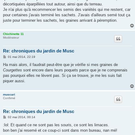
décortiquées éparpillées tout autour, ainsi que du terreau.
Je n'ai plus qu'à recommencer les semis des variétés qui me restent, car
pour certaines j'avais terminé les sachets. J'avais d'ailleurs semé tout ça
juste pour terminer les sachets, les graines arrivant à péremption.
Chichinette 11
Modérateur
Re: chroniques du jardin de Musc
M
01 mai 2014, 22:19
e
s
Ha mais alors, il faudrait peut-être que je vérifie si mes graines de
s
Courgettes
sont encore dans leurs poquets parce que je ne comprenais
a
g
pas pourquoi elles ne lèvent pas. Si ça se trouve, je me les suis fait
e
piquer aussi.
muscari
Confirmé
Re: chroniques du jardin de Musc
M
02 mai 2014, 00:14
e
s
:lol: Et quand ce ne sont pas les souris, ce sont les limaces.
s
bon ben j'ai resemé et ce coup-ci sont dans mon bureau, nan mé!
a
g