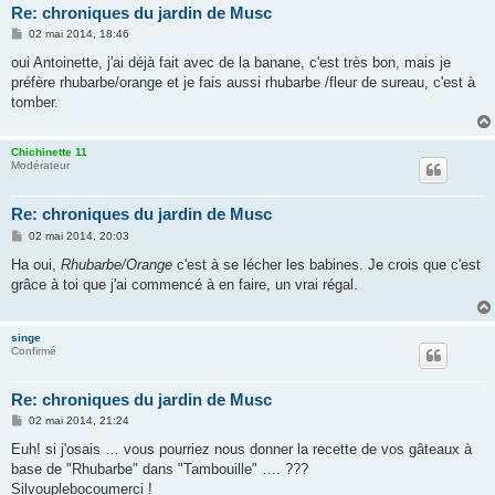
Re: chroniques du jardin de Musc
M
02 mai 2014, 18:46
e
s
oui Antoinette, j'ai déjà fait avec de la banane, c'est très bon, mais je
s
préfère rhubarbe/orange et je fais aussi rhubarbe /fleur de sureau, c'est à
a
g
tomber.
e
Chichinette 11
Modérateur
Re: chroniques du jardin de Musc
M
02 mai 2014, 20:03
e
s
Ha oui,
Rhubarbe/Orange
c'est à se lécher les babines. Je crois que c'est
s
grâce à toi que j'ai commencé à en faire, un vrai régal.
a
g
e
singe
Confirmé
Re: chroniques du jardin de Musc
M
02 mai 2014, 21:24
e
s
Euh! si j'osais … vous pourriez nous donner la recette de vos gâteaux à
s
base de "Rhubarbe" dans "Tambouille" …. ???
a
g
Silvouplebocoumerci !