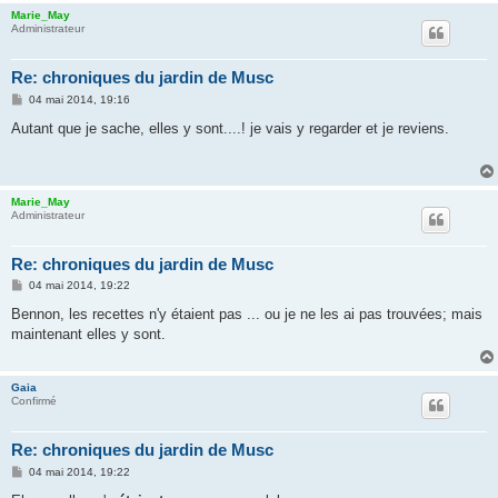
Marie_May
Administrateur
Re: chroniques du jardin de Musc
M
04 mai 2014, 19:16
e
s
Autant que je sache, elles y sont....! je vais y regarder et je reviens.
s
a
g
e
Marie_May
Administrateur
Re: chroniques du jardin de Musc
M
04 mai 2014, 19:22
e
s
Bennon, les recettes n'y étaient pas ... ou je ne les ai pas trouvées; mais
s
maintenant elles y sont.
a
g
e
Gaia
Confirmé
Re: chroniques du jardin de Musc
M
04 mai 2014, 19:22
e
s