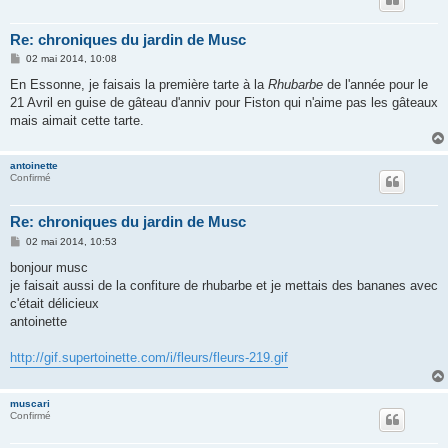
Re: chroniques du jardin de Musc
M
02 mai 2014, 10:08
e
s
En Essonne, je faisais la première tarte à la
Rhubarbe
de l'année pour le
s
21 Avril en guise de gâteau d'anniv pour Fiston qui n'aime pas les gâteaux
a
g
mais aimait cette tarte.
e
antoinette
Confirmé
Re: chroniques du jardin de Musc
M
02 mai 2014, 10:53
e
s
bonjour musc
s
je faisait aussi de la confiture de rhubarbe et je mettais des bananes avec
a
g
c'était délicieux
e
antoinette
http://gif.supertoinette.com/i/fleurs/fleurs-219.gif
muscari
Confirmé