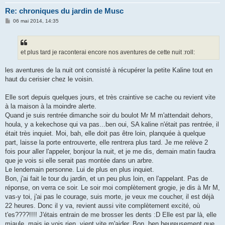
Re: chroniques du jardin de Musc
M
06 mai 2014, 14:35
e
s
s
a
g
et plus tard je raconterai encore nos aventures de cette nuit :roll:
e
les aventures de la nuit ont consisté à récupérer la petite Kaline tout en
haut du cerisier chez le voisin.
Elle sort depuis quelques jours, et très craintive se cache ou revient vite
à la maison à la moindre alerte.
Quand je suis rentrée dimanche soir du boulot Mr M m'attendait dehors,
houla, y a kekechose qui va pas...ben oui, SA kaline n'était pas rentrée, il
était très inquiet. Moi, bah, elle doit pas être loin, planquée à quelque
part, laisse la porte entrouverte, elle rentrera plus tard. Je me relève 2
fois pour aller l'appeler, bonjour la nuit, et je me dis, demain matin faudra
que je vois si elle serait pas montée dans un arbre.
Le lendemain personne. Lui de plus en plus inquiet.
Bon, j'ai fait le tour du jardin, et un peu plus loin, en l'appelant. Pas de
réponse, on verra ce soir. Le soir moi complètement grogie, je dis à Mr M,
vas-y toi, j'ai pas le courage, suis morte, je veux me coucher, il est déjà
22 heures. Donc il y va, revient aussi vite complètement excité, où
t'es????!!!! J'étais entrain de me brosser les dents :D Elle est par là, elle
miaule, mais je vois rien, vient vite m'aider. Bon, ben heureusement que