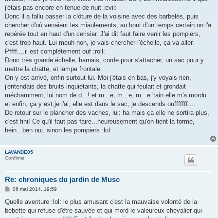
j'étais pas encore en tenue de nuit :evil:
Donc il a fallu passer la clôture de la voisine avec des barbelés, puis
chercher d'où venaient les miaulements, au bout d'un temps certain on l'a
repérée tout en haut d'un cerisier. J'ai dit faut faire venir les pompiers,
c'est trop haut. Lui meuh non, je vais chercher l'échelle, ça va aller.
Pffff....il est complètement ouf :roll:
Donc très grande échelle, harnais, corde pour s'attacher, un sac pour y
mettre la chatte, et lampe frontale.
On y est arrivé, enfin surtout lui. Moi j'étais en bas, j'y voyais rien,
j'entendais des bruits inquiétants, la chatte qui feulait et grondait
méchamment, lui nom de d...! et m...e, m...e, m...e 'tain elle m'a mordu
et enfin, ça y est,je l'ai, elle est dans le sac, je descends oufffffff....
De retour sur le plancher des vaches, lui: ha mais ça elle ne sortira plus,
c'est fini! Ce qu'il faut pas faire...heureusement qu'on tient la forme,
hein...ben oui, sinon les pompiers :lol:
LAVANDE05
Confirmé
Re: chroniques du jardin de Musc
M
06 mai 2014, 19:59
e
s
Quelle aventure :lol: le plus amusant c'est la mauvaise volonté de la
s
bebette qui refuse d'être sauvée et qui mord le valeureux chevalier qui
a
g