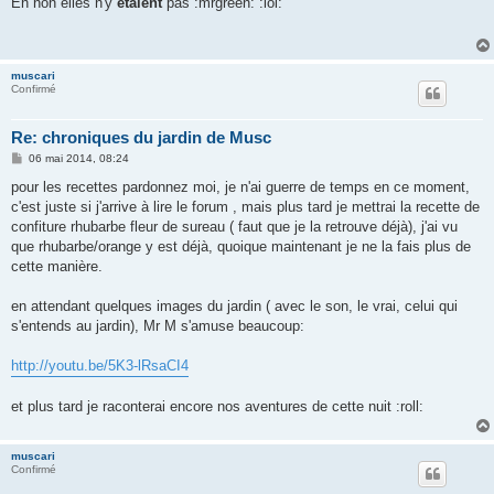
Eh non elles n'y
étaient
pas :mrgreen: :lol:
s
a
g
e
muscari
Confirmé
Re: chroniques du jardin de Musc
M
06 mai 2014, 08:24
e
s
pour les recettes pardonnez moi, je n'ai guerre de temps en ce moment,
s
c'est juste si j'arrive à lire le forum , mais plus tard je mettrai la recette de
a
g
confiture rhubarbe fleur de sureau ( faut que je la retrouve déjà), j'ai vu
e
que rhubarbe/orange y est déjà, quoique maintenant je ne la fais plus de
cette manière.
en attendant quelques images du jardin ( avec le son, le vrai, celui qui
s'entends au jardin), Mr M s'amuse beaucoup:
http://youtu.be/5K3-lRsaCI4
et plus tard je raconterai encore nos aventures de cette nuit :roll:
muscari
Confirmé