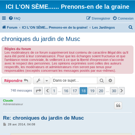
ICI L'ON SÈME...... Prenons-en de la graine
FAQ
S’enregistrer
Connexion
Forum
ICI L'ON SÈME... Prenons-en de la graine!
Les Jardingos
e
chroniques du jardin de Musc
c
Règles du forum
h
Les modérateurs de ce forum supprimeront tout contenu de caractère illégal dès qu'il
aura été porté à leur connaissance. Pour que les échanges soient fructueux et que
e
l'ambiance reste conviviale, ils veilleront à ce que la liberté d'expression s'accorde
avec le respect des personnes. Les opinions exprimées sont celles des auteurs
r
respectifs, les modérateurs et administrateurs n'en seront pas tenus pour
responsables (exceptés concernant les messages postés par eux-mêmes).
c
h
Rechercher
Recherche 
Répondre
e
Page
18
sur
30
1
16
17
18
19
20
30
Précédente
Suiv
748 messages
…
…
r
Claude
Administrateur
Re: chroniques du jardin de Musc
M
28 avr. 2014, 04:08
e
s
s