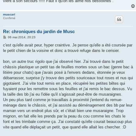
vient à son secours !!!!! Faut il qu'on les aime nos bestiolines .
e
muscari
Confirmé
Re: chroniques du jardin de Musc
M
06 mai 2014, 20:23
e
s
c'est qu'elle avait peur, hyper craintive. Je pense qu'elle a été coursée par
s
le petit chien de la voisine et donc a trouvé refuge dans le cerisier.
a
g
e
bon, un autre truc rigolo que j'ai observé hier. J'ai trouvé dans le petit
châssis plastique un petit tas de feuilles mortes sous un bac (genre bac à
litière pour chats) que j'avais posé à l'envers dedans, étonnée je veux
débarrasser, surprise j'y trouve des petits souriceaux tout roses et nus qui
gigotaient. J'ai vite tout remis en place, récupéré les petites bêtes qui
fuyaient pour les remettre sous les feuilles et j'ai remis le bac dessus. Vu
la taille des bb j'ai eu l'idée qu'il s'agissait peut-être de musaraignes.
Un peu plus tard comme je travaillais à proximité j'entend du remue-
ménage dans le châssis, et j'ai assisté au déménagement des bb par leur
maman vers un endroit plus sûr, et c'était bien une musaraigne. Trop
mignon, en fait elle les prends par la peau du cou comme les chats le
font et les trimbale comme ça. J'ai constaté qu'elle courait beaucoup plus
vite quand elle déplaçait un petit, que quand elle allait les chercher. :D