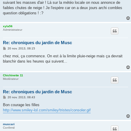
suivant les masses d'air ! Là sur la météo locale on nous annonce de
a
g
faibles chutes de neige ! Je l'espère car on a deux jours archi combles
e
question obligations ! :?
xyla56
Administrateur
Re: chroniques du jardin de Musc
M
20 nov. 2013, 08:15
e
s
chez moi, ça commence. On est à la limite pluie-neige mais ça devrait
s
blanchir dans les heures qui suivent...
a
g
e
Chichinette 11
Modérateur
Re: chroniques du jardin de Musc
M
20 nov. 2013, 08:43
e
s
Bon courage les filles
s
http://www.smiley-lol.com/smiley/tristes/consoler.gif
a
g
e
muscari
Confirmé