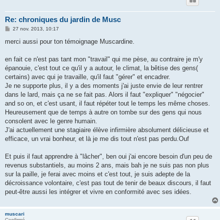
Re: chroniques du jardin de Musc
M
27 nov. 2013, 10:17
e
s
merci aussi pour ton témoignage Muscardine.
s
a
g
en fait ce n'est pas tant mon "travail" qui me pèse, au contraire je m'y
e
épanouie, c'est tout ce qu'il y a autour, le climat, la bêtise des gens(
certains) avec qui je travaille, qu'il faut "gérer" et encadrer.
Je ne supporte plus, il y a des moments j'ai juste envie de leur rentrer
dans le lard, mais ça ne se fait pas. Alors il faut "expliquer" "négocier"
and so on, et c'est usant, il faut répéter tout le temps les même choses.
Heureusement que de temps à autre on tombe sur des gens qui nous
consolent avec le genre humain.
J'ai actuellement une stagiaire élève infirmière absolument délicieuse et
efficace, un vrai bonheur, et là je me dis tout n'est pas perdu.Ouf
Et puis il faut apprendre à "lâcher", ben oui j'ai encore besoin d'un peu de
revenus substantiels, au moins 2 ans, mais bah je ne suis pas non plus
sur la paille, je ferai avec moins et c'est tout, je suis adepte de la
décroissance volontaire, c'est pas tout de tenir de beaux discours, il faut
peut-être aussi les intégrer et vivre en conformité avec ses idées.
muscari
Confirmé