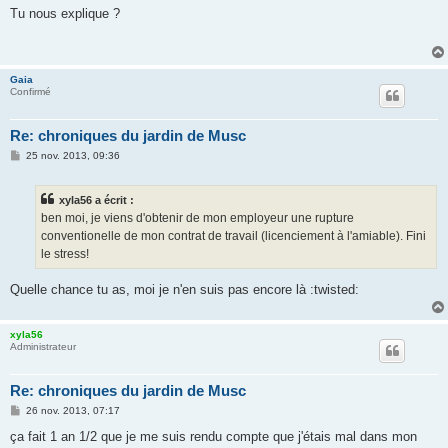
s
Tu nous explique ?
s
a
g
e
Gaia
Confirmé
Re: chroniques du jardin de Musc
M
25 nov. 2013, 09:36
e
s
s
xyla56 a écrit :
a
g
ben moi, je viens d'obtenir de mon employeur une rupture
e
conventionelle de mon contrat de travail (licenciement à l'amiable). Fini
le stress!
Quelle chance tu as, moi je n'en suis pas encore là :twisted:
xyla56
Administrateur
Re: chroniques du jardin de Musc
M
26 nov. 2013, 07:17
e
s
ça fait 1 an 1/2 que je me suis rendu compte que j'étais mal dans mon
s