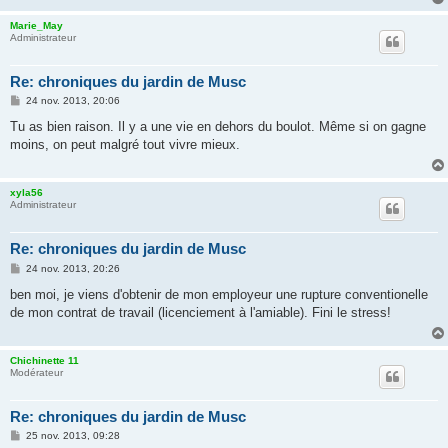
Marie_May
Administrateur
Re: chroniques du jardin de Musc
M
24 nov. 2013, 20:06
e
s
Tu as bien raison. Il y a une vie en dehors du boulot. Même si on gagne
s
moins, on peut malgré tout vivre mieux.
a
g
e
xyla56
Administrateur
Re: chroniques du jardin de Musc
M
24 nov. 2013, 20:26
e
s
ben moi, je viens d'obtenir de mon employeur une rupture conventionelle
s
de mon contrat de travail (licenciement à l'amiable). Fini le stress!
a
g
e
Chichinette 11
Modérateur
Re: chroniques du jardin de Musc
M
25 nov. 2013, 09:28
e