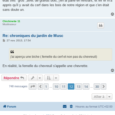
était très "gros",avec de grands bois, j'en ai parlé en rentrant, et Mr M m'a
appris qu'il y avait du cerf dans les bois de notre région et que c'en était
sans doute un.
Chichinette 11
Modérateur
Re: chroniques du jardin de Musc
M
27 nov. 2013, 17:54
e
s
s
a
g
j'ai aperçu une biche ( femelle du cerf et non pas du chevreuil)
e
En réalité, la femelle du chevreuil s'appelle une chevrette.
Répondre
Page
12
sur
30
1
10
11
12
13
14
30
Précédente
Suiv
748 messages
…
…
Aller à
Forum
Heures au format
UTC+02:00