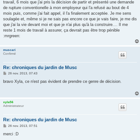
travail, 6 mois que j'ai pris la décision de partir et présenté une demande
a
g
de rupture conventionelle à mon employeur qui l'a refusé au bout de 4
e
mois puis, comme j'ai fait appel, il l'a finalement acceptée. Je me sens
soulagée et, même si je ne sais pas encore ce que je vais faire, je me dis
que j'ai la vie devant moi et que je n'ai plus qu'à la construire.... Il me
reste 1 mois de travail à assurer, ça devrait pas être trop pénible
:mrgreen:
muscari
Confirmé
Re: chroniques du jardin de Musc
M
26 nov. 2013, 07:43
e
s
bravo Xyla, ce n'est pas évident de prendre ce genre de décision.
s
a
g
e
xyla56
Administrateur
Re: chroniques du jardin de Musc
M
26 nov. 2013, 07:51
e
s
merci :D
s