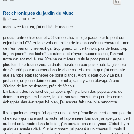
Re: chroniques du jardin de Musc
M
27 nov. 2013, 15:21
e
s
mais avec tout ça, j'ai oublié de raconter...
s
a
g
je suis rentrée hier soir et à 3 km de chez moi je passe sur le pont qui
e
enjambe la LGV, et là je vois au milieu de la chaussée un chevreuil...non
ce n'est pas un chevreuil ça, trop grand. Un cerf? non, pas de bois, trop
fin, un jeune? une biche? Je ralentis et n'ayant aucune issue, l'animal
trotte devant moi à une 20taine de mètres, puis le pont passé, un peu
plus loin il se tourne vers la droite, hésite un peu puis saute la glissière
de sécurité pour retourner dans le champs. Et c'est là que j'ai constaté
que sa robe était tachetée de point blancs. Alors c'était quoi? Le plus
probable, un jeune daim ou une femelle, car il y a un élevage à une
20taine de km seulement, près de Vesoul.
En faisant des recherches j'ai appris qu'il y a bien des populations de
daims sauvages en France, le plus souvent constitués par des daims
échappés des élevages.hé bien, j'ai encore fait une jolie rencontre.
Il y a quelques temps j'ai aperçu une biche ( femelle du cerf et non pas du
chevreuil) qui traversait la route, et la première fois que j'ai aperçu un cerf
au bord de la route dans le bois , j'en croyais pas mes yeux. C'était il y a
quelques années déjà. Sur le moment j'ai pensé à un chevreuil, mais il