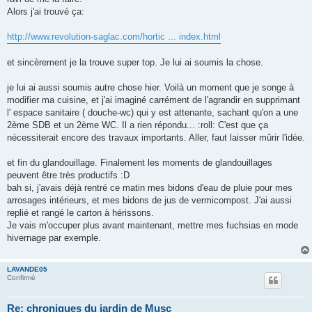
Alors j'ai trouvé ça:
http://www.revolution-saglac.com/hortic ... index.html
et sincèrement je la trouve super top. Je lui ai soumis la chose.
je lui ai aussi soumis autre chose hier. Voilà un moment que je songe à
modifier ma cuisine, et j'ai imaginé carrément de l'agrandir en supprimant
l' espace sanitaire ( douche-wc) qui y est attenante, sachant qu'on a une
2ème SDB et un 2ème WC. Il a rien répondu... :roll: C'est que ça
nécessiterait encore des travaux importants. Aller, faut laisser mûrir l'idée.
et fin du glandouillage. Finalement les moments de glandouillages
peuvent être très productifs :D
bah si, j'avais déjà rentré ce matin mes bidons d'eau de pluie pour mes
arrosages intérieurs, et mes bidons de jus de vermicompost. J'ai aussi
replié et rangé le carton à hérissons.
Je vais m'occuper plus avant maintenant, mettre mes fuchsias en mode
hivernage par exemple.
LAVANDE05
Confirmé
Re: chroniques du jardin de Musc