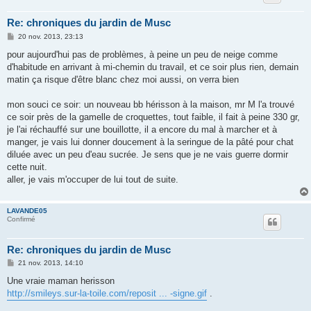
Re: chroniques du jardin de Musc
M
20 nov. 2013, 23:13
e
s
pour aujourd'hui pas de problèmes, à peine un peu de neige comme
s
d'habitude en arrivant à mi-chemin du travail, et ce soir plus rien, demain
a
g
matin ça risque d'être blanc chez moi aussi, on verra bien
e
mon souci ce soir: un nouveau bb hérisson à la maison, mr M l'a trouvé
ce soir près de la gamelle de croquettes, tout faible, il fait à peine 330 gr,
je l'ai réchauffé sur une bouillotte, il a encore du mal à marcher et à
manger, je vais lui donner doucement à la seringue de la pâté pour chat
diluée avec un peu d'eau sucrée. Je sens que je ne vais guerre dormir
cette nuit.
aller, je vais m'occuper de lui tout de suite.
LAVANDE05
Confirmé
Re: chroniques du jardin de Musc
M
21 nov. 2013, 14:10
e
s
Une vraie maman herisson
s
http://smileys.sur-la-toile.com/reposit ... -signe.gif
.
a
g