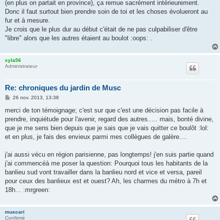
(en plus on partait en province), ça remue sacrément intérieurement.
Donc il faut surtout bien prendre soin de toi et les choses évolueront au
fur et à mesure.
Je crois que le plus dur au début c'était de ne pas culpabiliser d'être
"libre" alors que les autres étaient au boulot :oops: .
xyla56
Administrateur
Re: chroniques du jardin de Musc
M
26 nov. 2013, 13:38
e
s
merci de ton témoignage; c'est sur que c'est une décision pas facile à
s
prendre, inquiétude pour l'avenir, regard des autres..... mais, bonté divine,
a
g
que je me sens bien depuis que je sais que je vais quitter ce boulôt :lol:
e
et en plus, je fais des envieux parmi mes collègues de galère....
j'ai aussi vécu en région parisienne, pas longtemps! j'en suis partie quand
j'ai commencéà me poser la question: Pourquoi tous les habitants de la
banlieu sud vont travailler dans la banlieu nord et vice et versa, pareil
pour ceux des banlieux est et ouest? Ah, les charmes du métro à 7h et
18h... :mrgreen:
muscari
Confirmé