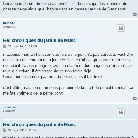
e
Chez nous 35 cm de neige au reveil ....et le passage dés 7 heures du
chasse neige alors que j'habite dans un hameau reculé de 8 maisons .
muscari
Confirmé
Re: chroniques du jardin de Musc
M
22 nov. 2013, 08:30
e
s
mauvaise maman hérisson ctte fois-ci, le petit n'a pas survécu. Faut dire
s
que j'étais absente toute la journée hier, je n'ai pas pu surveiller et m'en
a
g
occuper,il n'a pas mangé et avait la diarrhée, dommage, ils n'arrivent pas
e
tous à survivre, il était sans doute trop faible déjà.
Chez moi finalement pas trop de neige, mais il fait froid.
c'est bête, mais je ne me sens pas bien de la mort de ce petit animal, ça
me fait vraiment de la peine. :cry:
zozefine
Confirmé
Re: chroniques du jardin de Musc
M
22 nov. 2013, 11:12
e
s