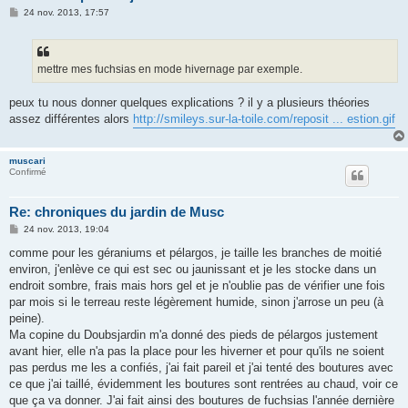
M
24 nov. 2013, 17:57
e
s
s
a
g
mettre mes fuchsias en mode hivernage par exemple.
e
peux tu nous donner quelques explications ? il y a plusieurs théories
assez différentes alors
http://smileys.sur-la-toile.com/reposit ... estion.gif
muscari
Confirmé
Re: chroniques du jardin de Musc
M
24 nov. 2013, 19:04
e
s
comme pour les géraniums et pélargos, je taille les branches de moitié
s
environ, j'enlève ce qui est sec ou jaunissant et je les stocke dans un
a
g
endroit sombre, frais mais hors gel et je n'oublie pas de vérifier une fois
e
par mois si le terreau reste légèrement humide, sinon j'arrose un peu (à
peine).
Ma copine du Doubsjardin m'a donné des pieds de pélargos justement
avant hier, elle n'a pas la place pour les hiverner et pour qu'ils ne soient
pas perdus me les a confiés, j'ai fait pareil et j'ai tenté des boutures avec
ce que j'ai taillé, évidemment les boutures sont rentrées au chaud, voir ce
que ça va donner. J'ai fait ainsi des boutures de fuchsias l'année dernière