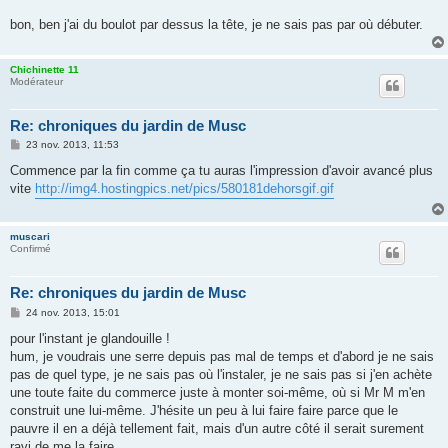
bon, ben j'ai du boulot par dessus la tête, je ne sais pas par où débuter.
Chichinette 11
Modérateur
Re: chroniques du jardin de Musc
M
23 nov. 2013, 11:53
e
s
Commence par la fin comme ça tu auras l'impression d'avoir avancé plus
s
vite
http://img4.hostingpics.net/pics/580181dehorsgif.gif
a
g
e
muscari
Confirmé
Re: chroniques du jardin de Musc
M
24 nov. 2013, 15:01
e
s
pour l'instant je glandouille !
s
hum, je voudrais une serre depuis pas mal de temps et d'abord je ne sais
a
g
pas de quel type, je ne sais pas où l'instaler, je ne sais pas si j'en achète
e
une toute faite du commerce juste à monter soi-même, où si Mr M m'en
construit une lui-même. J'hésite un peu à lui faire faire parce que le
pauvre il en a déjà tellement fait, mais d'un autre côté il serait surement
ravi de me la faire.