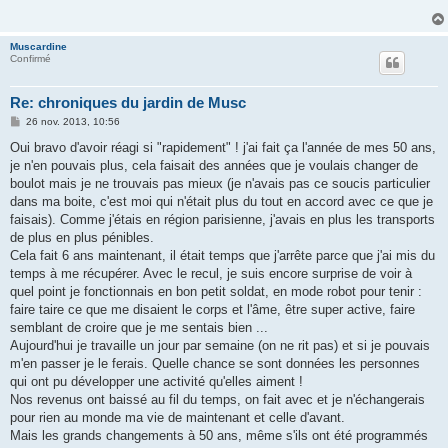
a
g
e
Muscardine
Confirmé
Re: chroniques du jardin de Musc
M
26 nov. 2013, 10:56
e
s
Oui bravo d'avoir réagi si "rapidement" ! j'ai fait ça l'année de mes 50 ans,
s
je n'en pouvais plus, cela faisait des années que je voulais changer de
a
g
boulot mais je ne trouvais pas mieux (je n'avais pas ce soucis particulier
e
dans ma boite, c'est moi qui n'était plus du tout en accord avec ce que je
faisais). Comme j'étais en région parisienne, j'avais en plus les transports
de plus en plus pénibles.
Cela fait 6 ans maintenant, il était temps que j'arrête parce que j'ai mis du
temps à me récupérer. Avec le recul, je suis encore surprise de voir à
quel point je fonctionnais en bon petit soldat, en mode robot pour tenir :
faire taire ce que me disaient le corps et l'âme, être super active, faire
semblant de croire que je me sentais bien ...
Aujourd'hui je travaille un jour par semaine (on ne rit pas) et si je pouvais
m'en passer je le ferais. Quelle chance se sont données les personnes
qui ont pu développer une activité qu'elles aiment !
Nos revenus ont baissé au fil du temps, on fait avec et je n'échangerais
pour rien au monde ma vie de maintenant et celle d'avant.
Mais les grands changements à 50 ans, même s'ils ont été programmés