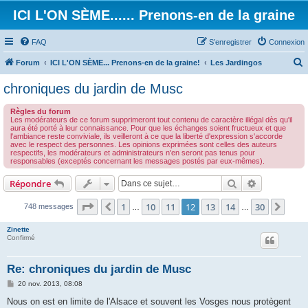
ICI L'ON SÈME...... Prenons-en de la graine
FAQ
S’enregistrer
Connexion
Forum
ICI L'ON SÈME... Prenons-en de la graine!
Les Jardingos
e
chroniques du jardin de Musc
c
Règles du forum
h
Les modérateurs de ce forum supprimeront tout contenu de caractère illégal dès qu'il
aura été porté à leur connaissance. Pour que les échanges soient fructueux et que
e
l'ambiance reste conviviale, ils veilleront à ce que la liberté d'expression s'accorde
avec le respect des personnes. Les opinions exprimées sont celles des auteurs
r
respectifs, les modérateurs et administrateurs n'en seront pas tenus pour
responsables (exceptés concernant les messages postés par eux-mêmes).
c
h
Rechercher
Recherche 
Répondre
e
Page
12
sur
30
1
10
11
12
13
14
30
Précédente
Suiv
748 messages
…
…
r
Zinette
Confirmé
Re: chroniques du jardin de Musc
M
20 nov. 2013, 08:08
e
s
Nous on est en limite de l'Alsace et souvent les Vosges nous protègent
s