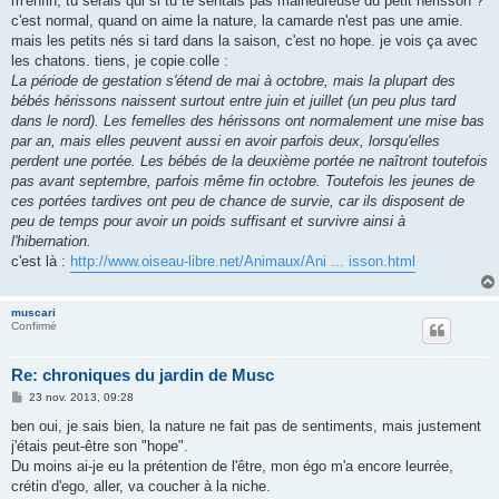
m'enfin, tu serais qui si tu te sentais pas malheureuse du petit hérisson ?
s
c'est normal, quand on aime la nature, la camarde n'est pas une amie.
a
g
mais les petits nés si tard dans la saison, c'est no hope. je vois ça avec
e
les chatons. tiens, je copie colle :
La période de gestation s'étend de mai à octobre, mais la plupart des
bébés hérissons naissent surtout entre juin et juillet (un peu plus tard
dans le nord). Les femelles des hérissons ont normalement une mise bas
par an, mais elles peuvent aussi en avoir parfois deux, lorsqu'elles
perdent une portée. Les bébés de la deuxième portée ne naîtront toutefois
pas avant septembre, parfois même fin octobre. Toutefois les jeunes de
ces portées tardives ont peu de chance de survie, car ils disposent de
peu de temps pour avoir un poids suffisant et survivre ainsi à
l'hibernation.
c'est là :
http://www.oiseau-libre.net/Animaux/Ani ... isson.html
muscari
Confirmé
Re: chroniques du jardin de Musc
M
23 nov. 2013, 09:28
e
s
ben oui, je sais bien, la nature ne fait pas de sentiments, mais justement
s
j'étais peut-être son "hope".
a
g
Du moins ai-je eu la prétention de l'être, mon égo m'a encore leurrée,
e
crétin d'ego, aller, va coucher à la niche.