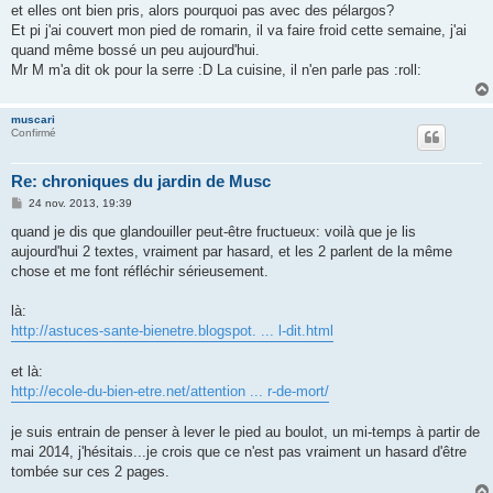
et elles ont bien pris, alors pourquoi pas avec des pélargos?
Et pi j'ai couvert mon pied de romarin, il va faire froid cette semaine, j'ai
quand même bossé un peu aujourd'hui.
Mr M m'a dit ok pour la serre :D La cuisine, il n'en parle pas :roll:
muscari
Confirmé
Re: chroniques du jardin de Musc
M
24 nov. 2013, 19:39
e
s
quand je dis que glandouiller peut-être fructueux: voilà que je lis
s
aujourd'hui 2 textes, vraiment par hasard, et les 2 parlent de la même
a
g
chose et me font réfléchir sérieusement.
e
là:
http://astuces-sante-bienetre.blogspot. ... l-dit.html
et là:
http://ecole-du-bien-etre.net/attention ... r-de-mort/
je suis entrain de penser à lever le pied au boulot, un mi-temps à partir de
mai 2014, j'hésitais...je crois que ce n'est pas vraiment un hasard d'être
tombée sur ces 2 pages.