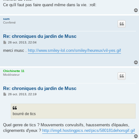
Ce qu'il faut pas faire quand même dans la vie. :roll:
sam
Confirmé
Re: chroniques du jardin de Musc
M
26 oct. 2013, 22:04
e
s
merci musc .
http://www.smiley-lol.com/smiley/heureux/vil-yes.gif
s
a
g
e
Chichinette 11
Modérateur
Re: chroniques du jardin de Musc
M
26 oct. 2013, 22:19
e
s
s
a
g
bourré de tics
e
Quel genre de tics ? Mouvements convulsifs, haussements d'épaules,
clignements d'yeux ?
http://img4.hostingpics.net/pics/580181dehorsgif.gif