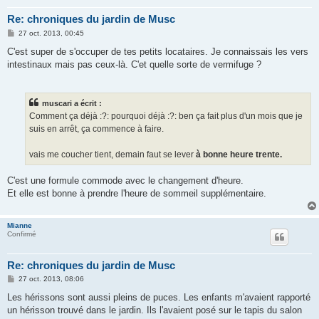
Re: chroniques du jardin de Musc
M
27 oct. 2013, 00:45
e
s
C'est super de s'occuper de tes petits locataires. Je connaissais les vers
s
intestinaux mais pas ceux-là. C'et quelle sorte de vermifuge ?
a
g
e
muscari a écrit :
Comment ça déjà :?: pourquoi déjà :?: ben ça fait plus d'un mois que je
suis en arrêt, ça commence à faire.
vais me coucher tient, demain faut se lever
à bonne heure trente.
C'est une formule commode avec le changement d'heure.
Et elle est bonne à prendre l'heure de sommeil supplémentaire.
Mianne
Confirmé
Re: chroniques du jardin de Musc
M
27 oct. 2013, 08:06
e
s
Les hérissons sont aussi pleins de puces. Les enfants m'avaient rapporté
s
un hérisson trouvé dans le jardin. Ils l'avaient posé sur le tapis du salon
a