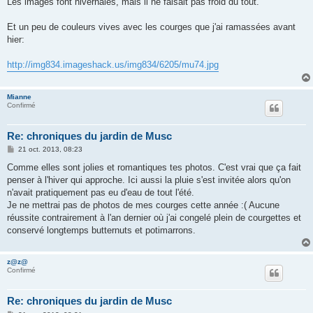
Les images font hivernales, mais il ne faisait pas froid du tout.
Et un peu de couleurs vives avec les courges que j'ai ramassées avant
hier:
http://img834.imageshack.us/img834/6205/mu74.jpg
Mianne
Confirmé
Re: chroniques du jardin de Musc
M
21 oct. 2013, 08:23
e
s
Comme elles sont jolies et romantiques tes photos. C'est vrai que ça fait
s
penser à l'hiver qui approche. Ici aussi la pluie s'est invitée alors qu'on
a
g
n'avait pratiquement pas eu d'eau de tout l'été.
e
Je ne mettrai pas de photos de mes courges cette année :( Aucune
réussite contrairement à l'an dernier où j'ai congelé plein de courgettes et
conservé longtemps butternuts et potimarrons.
z@z@
Confirmé
Re: chroniques du jardin de Musc