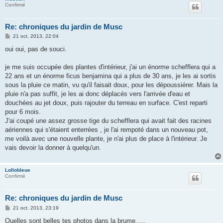
Confirmé
Re: chroniques du jardin de Musc
M
21 oct. 2013, 22:04
e
s
oui oui, pas de souci.
s
a
g
je me suis occupée des plantes d'intérieur, j'ai un énorme schefflera qui a
e
22 ans et un énorme ficus benjamina qui a plus de 30 ans, je les ai sortis
sous la pluie ce matin, vu qu'il faisait doux, pour les dépoussiérer. Mais la
pluie n'a pas suffit, je les ai donc déplacés vers l'arrivée d'eau et
douchées au jet doux, puis rajouter du terreau en surface. C'est reparti
pour 6 mois.
J'ai coupé une assez grosse tige du schefflera qui avait fait des racines
aériennes qui s'étaient enterrées , je l'ai rempoté dans un nouveau pot,
me voilà avec une nouvelle plante, je n'ai plus de place à l'intérieur. Je
vais devoir la donner à quelqu'un.
Lollobleue
Confirmé
Re: chroniques du jardin de Musc
M
21 oct. 2013, 23:19
e
s
Quelles sont belles tes photos dans la brume.....