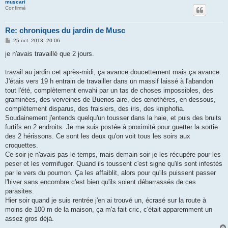
muscari
Confirmé
Re: chroniques du jardin de Musc
M
25 oct. 2013, 20:06
e
s
je n'avais travaillé que 2 jours.
s
a
g
travail au jardin cet après-midi, ça avance doucettement mais ça avance.
e
J'étais vers 19 h entrain de travailler dans un massif laissé à l'abandon
tout l'été, complètement envahi par un tas de choses impossibles, des
graminées, des verveines de Buenos aire, des œnothères, en dessous,
complètement disparus, des fraisiers, des iris, des kniphofia.
Soudainement j'entends quelqu'un tousser dans la haie, et puis des bruits
furtifs en 2 endroits. Je me suis postée à proximité pour guetter la sortie
des 2 hérissons. Ce sont les deux qu'on voit tous les soirs aux
croquettes.
Ce soir je n'avais pas le temps, mais demain soir je les récupère pour les
peser et les vermifuger. Quand ils toussent c'est signe qu'ils sont infestés
par le vers du poumon. Ça les affaiblit, alors pour qu'ils puissent passer
l'hiver sans encombre c'est bien qu'ils soient débarrassés de ces
parasites.
Hier soir quand je suis rentrée j'en ai trouvé un, écrasé sur la route à
moins de 100 m de la maison, ça m'a fait cric, c'était apparemment un
assez gros déjà.