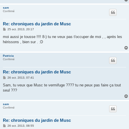
sam
Confirmé
Re: chroniques du jardin de Musc
M
25 oct. 2013, 20:17
e
s
moi aussi je tousse !!!! 8-) tu ne veux pas t'occuper de moi , , après les
s
hérissons , bien sur . :D
a
g
e
Patricia
Confirmé
Re: chroniques du jardin de Musc
M
26 oct. 2013, 07:41
e
s
Sam, tu veux que Musc te vermifuge ???? tu ne peux pas faire ça tout
s
seul ???
a
g
e
sam
Confirmé
Re: chroniques du jardin de Musc
M
26 oct. 2013, 08:55
e