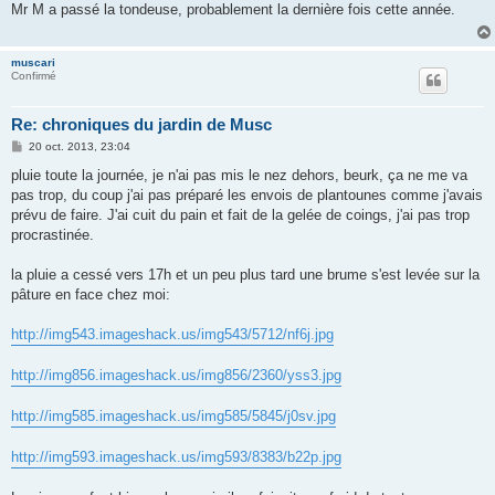
Mr M a passé la tondeuse, probablement la dernière fois cette année.
a
g
e
muscari
Confirmé
Re: chroniques du jardin de Musc
M
20 oct. 2013, 23:04
e
s
pluie toute la journée, je n'ai pas mis le nez dehors, beurk, ça ne me va
s
pas trop, du coup j'ai pas préparé les envois de plantounes comme j'avais
a
g
prévu de faire. J'ai cuit du pain et fait de la gelée de coings, j'ai pas trop
e
procrastinée.
la pluie a cessé vers 17h et un peu plus tard une brume s'est levée sur la
pâture en face chez moi:
http://img543.imageshack.us/img543/5712/nf6j.jpg
http://img856.imageshack.us/img856/2360/yss3.jpg
http://img585.imageshack.us/img585/5845/j0sv.jpg
http://img593.imageshack.us/img593/8383/b22p.jpg