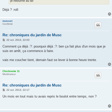
je retourne au taf
e
Déjà ? :roll:
muscari
Confirmé
Re: chroniques du jardin de Musc
M
22 oct. 2013, 22:03
e
s
Comment ça déjà :?: pourquoi déjà :?: ben ça fait plus d'un mois que je
s
suis en arrêt, ça commence à faire.
a
g
e
vais me coucher tient, demain faut se lever à bonne heure trente.
Chichinette 11
Modérateur
Re: chroniques du jardin de Musc
M
22 oct. 2013, 22:17
e
s
Un mois en tout mais tu avais repris le boulot entre temps, non ?
s
a
g
e