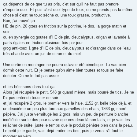
s
ça dépends de ce que tu as pris, c'et sur qu'il ne faut pas prendre
s
n'importe quoi. Et puis c'est quel type de toux, on ne prends pas la même
a
g
chose si c'est ne toux sèche ou une toux grasse, productive.
e
Bon, j'ai trouvé ça:
HE de pin, 20 gttes en friction sur la poitrine, le dos, la gorge matin et
soir.
ou en synergie qq goutes d'HE de pin, d'eucalyptus, origan et lavande à
parts égales en friction plusieurs fois par jour.
grog anti-toux 1 gtte d'HE de pin, d'eucalyptus et d'oranger dans de l'eau
très chaude avec un jus de citron et du miel.
Une sortie en montagne ne pourra qu'avoir été bénefique. Tu vas bien
dormir cette nuit. Et je pense qu'on aime bien toutes et tous se faire
dorloter. On ne le fait pas assez.
et les hérissons dans tout ça.
Alors j'ai récupéré le petit, 548 gr quand même, mais bourré de tics. Je ne
l'ai pas entendu tousser ce soir.
et j'ai récupéré 2 gros, le premier vers la haie, 1152 gr, belle bête déjà, et
un deuxième un peu plus tard aux gamelles des chats, 1363 gr, sacré
pépère. J'ai juste vermifugé les 2 gros, mis un peu de peinture blanche
indélébile sur le dos pour savoir que ces deux là son faits, et je vais les
relâcher de suite, juste le temps que le produit pénètre bien dans la peau.
Le petit je le garde, vais déjà traiter les tics, puis je verrai s'il faut le
montrer au véto.