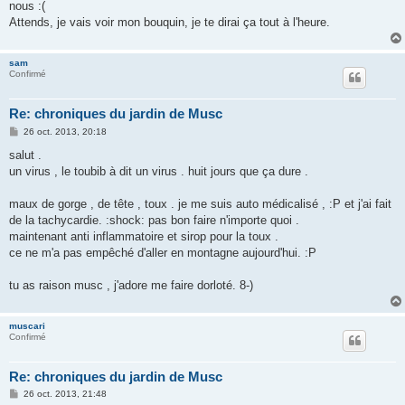
nous :(
Attends, je vais voir mon bouquin, je te dirai ça tout à l'heure.
sam
Confirmé
Re: chroniques du jardin de Musc
M
26 oct. 2013, 20:18
e
s
salut .
s
un virus , le toubib à dit un virus . huit jours que ça dure .
a
g
e
maux de gorge , de tête , toux . je me suis auto médicalisé , :P et j'ai fait
de la tachycardie. :shock: pas bon faire n'importe quoi .
maintenant anti inflammatoire et sirop pour la toux .
ce ne m'a pas empêché d'aller en montagne aujourd'hui. :P
tu as raison musc , j'adore me faire dorloté. 8-)
muscari
Confirmé
Re: chroniques du jardin de Musc
M
26 oct. 2013, 21:48
e