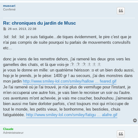
muscari
Confirmé
Re: chroniques du jardin de Musc
M
26 oct. 2013, 22:38
e
s
:lol: :lol: :lol: je suis fatiguée...de tiques évidemment, le pire c'est que je
s
n'ai pas compris de suite pourquoi tu parlais de mouvements convulsifs
a
g
etc...
e
donc je viens de les remettre dehors, j'ai ramené les deux gros vers les
gamelles des chats, et là que vois-je :?: :?: :?: :!: :!: :!:
je vous le donne en mille: un quatrième hérisson :o et un bien dodu aussi,
hop je le prends, je le pèse: 1400 gr ! au secours, j'ai des monstres dans
mon jardin
http://www.smiley-lol.com/smiley/hallow ... feared.gif
Je l'ai ramené où je l'ai trouvé, je n'ai plus de vermifuge pour l'instant, je
m'en occuperai une autre fois, je vais bien le recroiser un soir ou l'autre.
ces aventures m'ont achevée, je vais me coucher, bouhouhou..j'aimerais
bien aussi me faire dorloter parfois, c'est toujours moi qui m'occupe de
tout le monde, les petits vieux, le bonhomme, les bestioles, chuis
fatiguéééée.
http://www.smiley-lol.com/smiley/fatigu ... alafre.gif
Claude
Administrateur