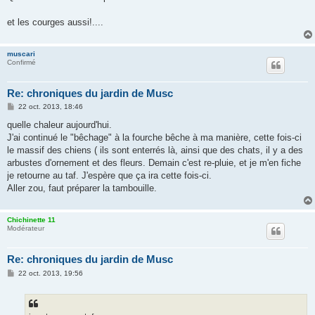
s
a
g
et les courges aussi!....
e
muscari
Confirmé
Re: chroniques du jardin de Musc
M
22 oct. 2013, 18:46
e
s
quelle chaleur aujourd'hui.
s
J'ai continué le "bêchage" à la fourche bêche à ma manière, cette fois-ci
a
g
le massif des chiens ( ils sont enterrés là, ainsi que des chats, il y a des
e
arbustes d'ornement et des fleurs. Demain c'est re-pluie, et je m'en fiche
je retourne au taf. J'espère que ça ira cette fois-ci.
Aller zou, faut préparer la tambouille.
Chichinette 11
Modérateur
Re: chroniques du jardin de Musc
M
22 oct. 2013, 19:56
e
s
s
a
g