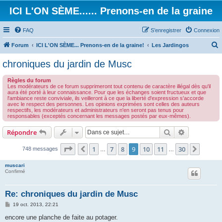
ICI L'ON SÈME...... Prenons-en de la graine
FAQ
S’enregistrer
Connexion
Forum
ICI L'ON SÈME... Prenons-en de la graine!
Les Jardingos
e
chroniques du jardin de Musc
c
Règles du forum
h
Les modérateurs de ce forum supprimeront tout contenu de caractère illégal dès qu'il
aura été porté à leur connaissance. Pour que les échanges soient fructueux et que
e
l'ambiance reste conviviale, ils veilleront à ce que la liberté d'expression s'accorde
avec le respect des personnes. Les opinions exprimées sont celles des auteurs
r
respectifs, les modérateurs et administrateurs n'en seront pas tenus pour
responsables (exceptés concernant les messages postés par eux-mêmes).
c
h
Rechercher
Recherche 
Répondre
e
Page
9
sur
30
1
7
8
9
10
11
30
Précédente
Suivan
748 messages
…
…
r
muscari
Confirmé
Re: chroniques du jardin de Musc
M
19 oct. 2013, 22:21
e
s
encore une planche de faite au potager.
s