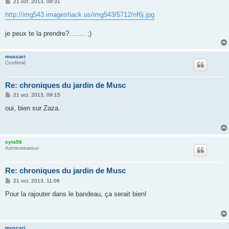
M
21 oct. 2013, 08:31
e
s
http://img543.imageshack.us/img543/5712/nf6j.jpg
s
a
g
je peux te la prendre?........ ;)
e
muscari
Confirmé
Re: chroniques du jardin de Musc
M
21 oct. 2013, 09:15
e
s
oui, bien sur Zaza.
s
a
g
e
xyla56
Administrateur
Re: chroniques du jardin de Musc
M
21 oct. 2013, 11:06
e
s
Pour la rajouter dans le bandeau, ça serait bien!
s
a
g
e
muscari