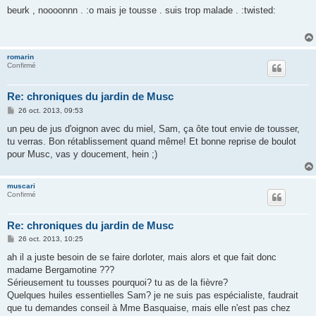
s
beurk , noooonnn . :o mais je tousse . suis trop malade . :twisted:
s
a
g
e
romarin
Confirmé
Re: chroniques du jardin de Musc
M
26 oct. 2013, 09:53
e
s
un peu de jus d'oignon avec du miel, Sam, ça ôte tout envie de tousser,
s
tu verras. Bon rétablissement quand même! Et bonne reprise de boulot
a
g
pour Musc, vas y doucement, hein ;)
e
muscari
Confirmé
Re: chroniques du jardin de Musc
M
26 oct. 2013, 10:25
e
s
ah il a juste besoin de se faire dorloter, mais alors et que fait donc
s
madame Bergamotine ???
a
g
Sérieusement tu tousses pourquoi? tu as de la fièvre?
e
Quelques huiles essentielles Sam? je ne suis pas espécialiste, faudrait
que tu demandes conseil à Mme Basquaise, mais elle n'est pas chez