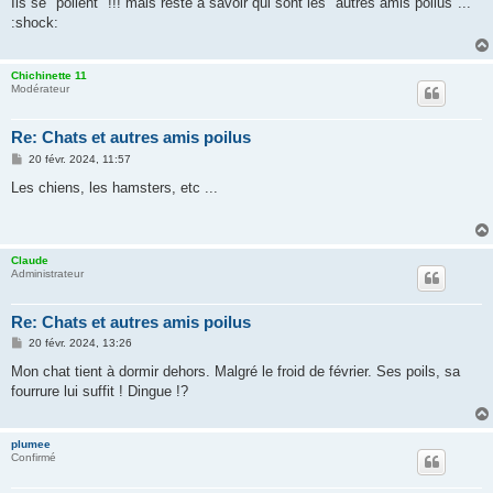
Ils se "poilent" !!! mais reste à savoir qui sont les "autres amis poilus"...
s
:shock:
a
g
e
Chichinette 11
Modérateur
Re: Chats et autres amis poilus
M
20 févr. 2024, 11:57
e
s
Les chiens, les hamsters, etc ...
s
a
g
e
Claude
Administrateur
Re: Chats et autres amis poilus
M
20 févr. 2024, 13:26
e
s
Mon chat tient à dormir dehors. Malgré le froid de février. Ses poils, sa
s
fourrure lui suffit ! Dingue !?
a
g
e
plumee
Confirmé