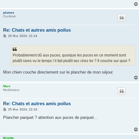
g
e
plumee
Confirmé
Re: Chats et autres amis poilus
M
25 févr. 2024, 21:14
e
s
s
a
g
Probablement dû aux puces, quoique les puces en ce moment sont
e
plutôt rares vu le temps ! il fait plutôt sec chez toi ? Il couche sur quoi ?
Mon chien couche directement sur le plancher de mon séjour.
Marc
Modérateur
Re: Chats et autres amis poilus
M
25 févr. 2024, 22:16
e
s
Plancher parquet ? attention aux puces de parquet...
s
a
g
e
Brigitte