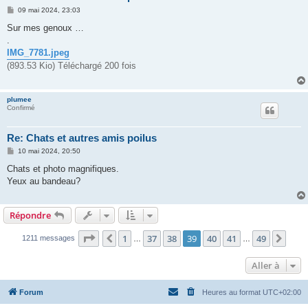
M
09 mai 2024, 23:03
e
s
Sur mes genoux …
s
.
a
g
IMG_7781.jpeg
e
(893.53 Kio) Téléchargé 200 fois
plumee
Confirmé
Re: Chats et autres amis poilus
M
10 mai 2024, 20:50
e
s
Chats et photo magnifiques.
s
Yeux au bandeau?
a
g
e
Répondre
Page
39
sur
49
1
37
38
39
40
41
49
Précédente
Suiv
1211 messages
…
…
Aller à
Forum
Heures au format
UTC+02:00