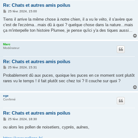
Re: Chats et autres amis poilus
M
25 févr. 2024, 15:00
e
s
Tiens il arrive la même chose à notre chien, il a vu le véto, il s'avère que
s
c'est de l'eczéma...mais dû à quoi ? quelque chose dans la nature...mais
a
g
ça m'interpelle ton histoire Plumee, je pense qu'ici y'a des tiques aussi...
e
Marc
Modérateur
Re: Chats et autres amis poilus
M
25 févr. 2024, 15:31
e
s
Probablement dû aux puces, quoique les puces en ce moment sont plutôt
s
rares vu le temps ! il fait plutôt sec chez toi ? Il couche sur quoi ?
a
g
e
ege
Confirmé
Re: Chats et autres amis poilus
M
25 févr. 2024, 18:30
e
s
ou alors les pollen de noisetiers, cyprés, aulnes,
s
a
g