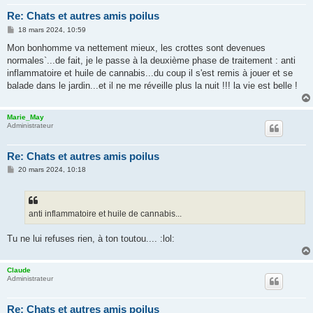
Re: Chats et autres amis poilus
M
18 mars 2024, 10:59
e
s
Mon bonhomme va nettement mieux, les crottes sont devenues
s
normales`...de fait, je le passe à la deuxième phase de traitement : anti
a
g
inflammatoire et huile de cannabis...du coup il s'est remis à jouer et se
e
balade dans le jardin...et il ne me réveille plus la nuit !!! la vie est belle !
Marie_May
Administrateur
Re: Chats et autres amis poilus
M
20 mars 2024, 10:18
e
s
s
a
g
anti inflammatoire et huile de cannabis...
e
Tu ne lui refuses rien, à ton toutou.... :lol:
Claude
Administrateur
Re: Chats et autres amis poilus