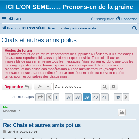
ICI L'ON SÈME...... Prenons-en de la graine
FAQ
S’enregistrer
Connexion
Forum
ICI L'ON SÈME... Prenons-en de la graine!
des petits riens et des grands touts...
e
Chats et autres amis poilus
c
Règles du forum
h
Les modérateurs de ce forum s'efforceront de supprimer ou éditer tous les messages
à caractère répréhensible aussi rapidement que possible. Toutefois, il leur est
e
impossible de passer en revue tous les messages. Vous admettrez donc que tous les
messages postés sur ce forum expriment la vue et opinion de leurs auteurs
r
respectifs, et non celles des modérateurs ou des administrateurs (excepté des
messages postés par eux-mêmes) et par conséquent qu'ils ne peuvent pas être
c
tenus pour responsables des discussions.
h
Rechercher
Recherche 
Répondre
e
r
Page
39
sur
49
1
37
38
39
40
41
49
Précédente
Suiv
1211 messages
…
…
Marc
Modérateur
Re: Chats et autres amis poilus
M
20 févr. 2024, 10:36
e
s