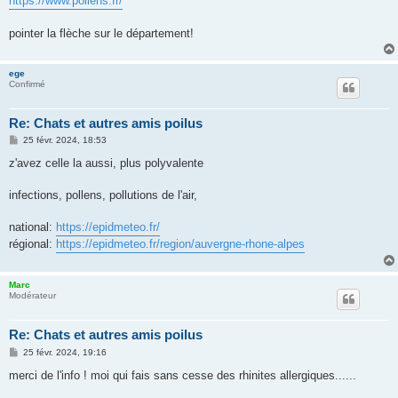
https://www.pollens.fr/
e
pointer la flèche sur le département!
ege
Confirmé
Re: Chats et autres amis poilus
M
25 févr. 2024, 18:53
e
s
z'avez celle la aussi, plus polyvalente
s
a
g
infections, pollens, pollutions de l'air,
e
national:
https://epidmeteo.fr/
régional:
https://epidmeteo.fr/region/auvergne-rhone-alpes
Marc
Modérateur
Re: Chats et autres amis poilus
M
25 févr. 2024, 19:16
e
s
merci de l'info ! moi qui fais sans cesse des rhinites allergiques......
s
a