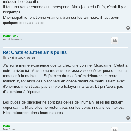
g
médecin homéopathe.
e
Il faut trouver le remède qui correspond. Mais j'ai perdu l'info, c'était il y a
longtemps .....
L'homéopathie fonctionne vraiment bien sur les animaux, il faut avoir
quelques connaissances.
Marie_May
Administrateur
Re: Chats et autres amis poilus
M
27 févr. 2024, 09:15
e
s
J'ai eu la même expérience que toi chez une voisine, Muscarine. C'était à
s
notre arrivée ici. Mais je ne me suis pas assez secoué les puces... j'en ai
a
g
ramener à la maison.... Et j'ai bien du mal à m'en débarrasser, notre
e
maison ayant alors des planchers en chêne datant de mathusalem avec
d'énormes interstices, pas simple à balayer ni à laver. Et je n'avais pas
d'aspirateur à l'époque.
Les puces de plancher ne sont pas celles de l'humain, elles les piquent
cependant... Mais elles ne restent pas sur les corps ni dans les literies.
Elles retournent dans leurs rainures.
Marc
Modérateur