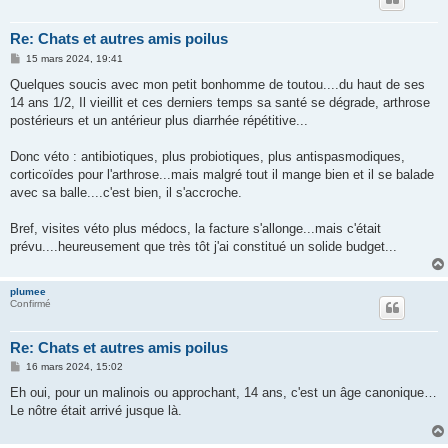
Re: Chats et autres amis poilus
M
15 mars 2024, 19:41
e
s
Quelques soucis avec mon petit bonhomme de toutou....du haut de ses
s
14 ans 1/2, Il vieillit et ces derniers temps sa santé se dégrade, arthrose
a
g
postérieurs et un antérieur plus diarrhée répétitive...
e
Donc véto : antibiotiques, plus probiotiques, plus antispasmodiques,
corticoïdes pour l'arthrose...mais malgré tout il mange bien et il se balade
avec sa balle....c'est bien, il s'accroche.
Bref, visites véto plus médocs, la facture s'allonge...mais c'était
prévu....heureusement que très tôt j'ai constitué un solide budget...
plumee
Confirmé
Re: Chats et autres amis poilus
M
16 mars 2024, 15:02
e
s
Eh oui, pour un malinois ou approchant, 14 ans, c'est un âge canonique…
s
Le nôtre était arrivé jusque là.
a
g
e