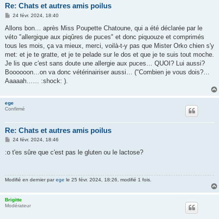
Re: Chats et autres amis poilus
M
24 févr. 2024, 18:40
e
s
Allons bon… après Miss Poupette Chatoune, qui a été déclarée par le
s
véto "allergique aux piqûres de puces" et donc piquouze et comprimés
a
g
tous les mois, ça va mieux, merci, voilà-t-y pas que Mister Orko chien s'y
e
met: et je te gratte, et je te pelade sur le dos et que je te suis tout moche.
Je lis que c'est sans doute une allergie aux puces… QUOI? Lui aussi?
Boooooon…on va donc vétérinairiser aussi… ("Combien je vous dois?…
Aaaaah…… :shock: ).
ege
Confirmé
Re: Chats et autres amis poilus
M
24 févr. 2024, 18:46
e
s
:o t'es sûre que c'est pas le gluten ou le lactose?
s
a
g
e
Modifié en dernier par
ege
le 25 févr. 2024, 18:26, modifié 1 fois.
Brigitte
Modérateur