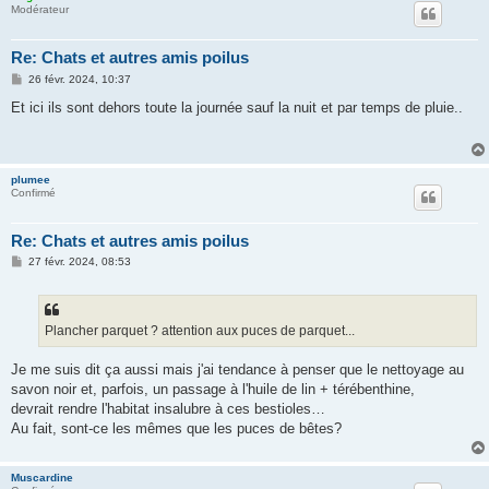
Modérateur
Re: Chats et autres amis poilus
M
26 févr. 2024, 10:37
e
s
Et ici ils sont dehors toute la journée sauf la nuit et par temps de pluie..
s
a
g
e
plumee
Confirmé
Re: Chats et autres amis poilus
M
27 févr. 2024, 08:53
e
s
s
a
g
Plancher parquet ? attention aux puces de parquet...
e
Je me suis dit ça aussi mais j'ai tendance à penser que le nettoyage au
savon noir et, parfois, un passage à l'huile de lin + térébenthine,
devrait rendre l'habitat insalubre à ces bestioles…
Au fait, sont-ce les mêmes que les puces de bêtes?
Muscardine