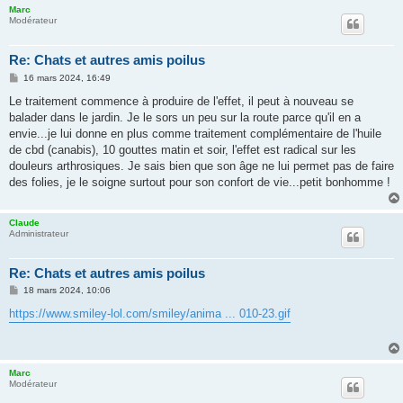
Marc
Modérateur
Re: Chats et autres amis poilus
M
16 mars 2024, 16:49
e
s
Le traitement commence à produire de l'effet, il peut à nouveau se
s
balader dans le jardin. Je le sors un peu sur la route parce qu'il en a
a
g
envie...je lui donne en plus comme traitement complémentaire de l'huile
e
de cbd (canabis), 10 gouttes matin et soir, l'effet est radical sur les
douleurs arthrosiques. Je sais bien que son âge ne lui permet pas de faire
des folies, je le soigne surtout pour son confort de vie...petit bonhomme !
Claude
Administrateur
Re: Chats et autres amis poilus
M
18 mars 2024, 10:06
e
s
https://www.smiley-lol.com/smiley/anima ... 010-23.gif
s
a
g
e
Marc
Modérateur