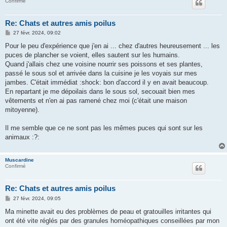
Confirmé
Re: Chats et autres amis poilus
M
27 févr. 2024, 09:02
e
s
Pour le peu d'expérience que j'en ai ... chez d'autres heureusement ... les
s
puces de plancher se voient, elles sautent sur les humains.
a
g
Quand j'allais chez une voisine nourrir ses poissons et ses plantes,
e
passé le sous sol et arrivée dans la cuisine je les voyais sur mes
jambes. C'était immédiat :shock: bon d'accord il y en avait beaucoup.
En repartant je me dépoilais dans le sous sol, secouait bien mes
vêtements et n'en ai pas ramené chez moi (c'était une maison
mitoyenne).
Il me semble que ce ne sont pas les mêmes puces qui sont sur les
animaux :?:
Muscardine
Confirmé
Re: Chats et autres amis poilus
M
27 févr. 2024, 09:05
e
s
Ma minette avait eu des problèmes de peau et gratouilles irritantes qui
s
ont été vite réglés par des granules homéopathiques conseillées par mon
a