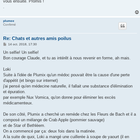
vous ensuite. Promis !
.
plumee
Confirmé
Re: Chats et autres amis poilus
M
14 oct. 2018, 17:30
e
s
Un selfie! Un selfie!
s
Bon courage Claude, et tu as intérêt à nous revenir en forme, ah mais.
a
g
e
Loki
Suite à l'idée de Plumix qu'un médoc pouvait être la cause d'une perte
d'appétit (et bingo sur internet)
j'ai pensé qu'en médecine naturelle, il fallait une substance d'élimination
et épuration.
par exemple Nux Vomica, qu'on donne pour éliminer les excès
médicamenteux.
De son côté, Plumix a cherché un remède chez les Fleurs de Bach et il a
composé un mélange de Crab Apple (pommier sauvage)
et de Star of Bethléem.
On a commencé par ça: deux fois dans la matinée.
A la suite de quoi, Loki a mangé une cuillerée à soupe de yaourt (il en