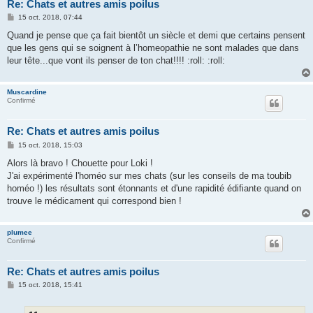
Re: Chats et autres amis poilus
M
15 oct. 2018, 07:44
e
s
Quand je pense que ça fait bientôt un siècle et demi que certains pensent
s
que les gens qui se soignent à l’homeopathie ne sont malades que dans
a
g
leur tête...que vont ils penser de ton chat!!!! :roll: :roll:
e
Muscardine
Confirmé
Re: Chats et autres amis poilus
M
15 oct. 2018, 15:03
e
s
Alors là bravo ! Chouette pour Loki !
s
J'ai expérimenté l'homéo sur mes chats (sur les conseils de ma toubib
a
g
homéo !) les résultats sont étonnants et d'une rapidité édifiante quand on
e
trouve le médicament qui correspond bien !
plumee
Confirmé
Re: Chats et autres amis poilus
M
15 oct. 2018, 15:41
e
s
s