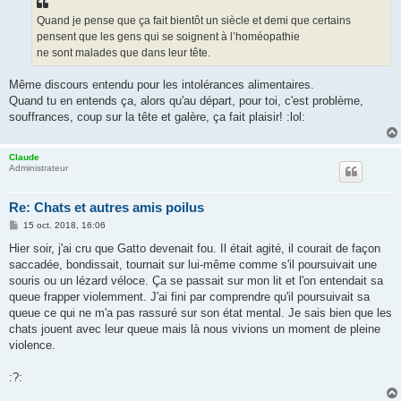
a
g
Quand je pense que ça fait bientôt un siècle et demi que certains
e
pensent que les gens qui se soignent à l’homéopathie
ne sont malades que dans leur tête.
Même discours entendu pour les intolérances alimentaires.
Quand tu en entends ça, alors qu'au départ, pour toi, c'est problème,
souffrances, coup sur la tête et galère, ça fait plaisir! :lol:
Claude
Administrateur
Re: Chats et autres amis poilus
M
15 oct. 2018, 16:06
e
s
Hier soir, j'ai cru que Gatto devenait fou. Il était agité, il courait de façon
s
saccadée, bondissait, tournait sur lui-même comme s'il poursuivait une
a
g
souris ou un lézard véloce. Ça se passait sur mon lit et l'on entendait sa
e
queue frapper violemment. J'ai fini par comprendre qu'il poursuivait sa
queue ce qui ne m'a pas rassuré sur son état mental. Je sais bien que les
chats jouent avec leur queue mais là nous vivions un moment de pleine
violence.
:?: