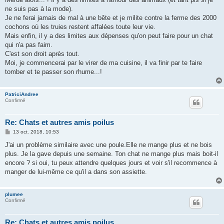
ne suis pas à la mode).
Je ne ferai jamais de mal à une bête et je milite contre la ferme des 2000
cochons où les truies restent affalées toute leur vie.
Mais enfin, il y a des limites aux dépenses qu'on peut faire pour un chat
qui n'a pas faim.
C'est son droit après tout.
Moi, je commencerai par le virer de ma cuisine, il va finir par te faire
tomber et te passer son rhume...!
PatriciAndree
Confirmé
Re: Chats et autres amis poilus
M
13 oct. 2018, 10:53
e
s
J'ai un problème similaire avec une poule.Elle ne mange plus et ne bois
s
plus. Je la gave depuis une semaine. Ton chat ne mange plus mais boit-il
a
g
encore ? si oui, tu peux attendre quelques jours et voir s'il recommence à
e
manger de lui-même ce qu'il a dans son assiette.
plumee
Confirmé
Re: Chats et autres amis poilus