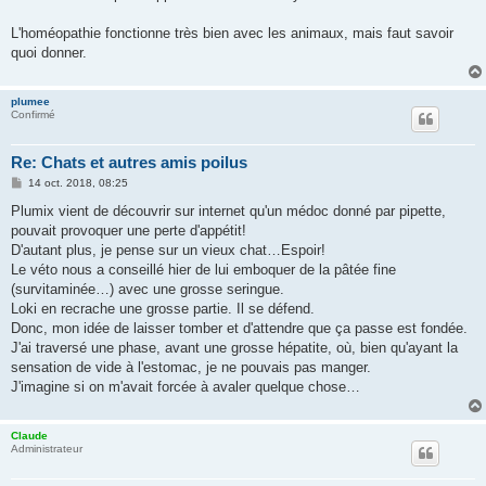
L'homéopathie fonctionne très bien avec les animaux, mais faut savoir
quoi donner.
plumee
Confirmé
Re: Chats et autres amis poilus
M
14 oct. 2018, 08:25
e
s
Plumix vient de découvrir sur internet qu'un médoc donné par pipette,
s
pouvait provoquer une perte d'appétit!
a
g
D'autant plus, je pense sur un vieux chat…Espoir!
e
Le véto nous a conseillé hier de lui emboquer de la pâtée fine
(survitaminée…) avec une grosse seringue.
Loki en recrache une grosse partie. Il se défend.
Donc, mon idée de laisser tomber et d'attendre que ça passe est fondée.
J'ai traversé une phase, avant une grosse hépatite, où, bien qu'ayant la
sensation de vide à l'estomac, je ne pouvais pas manger.
J'imagine si on m'avait forcée à avaler quelque chose…
Claude
Administrateur