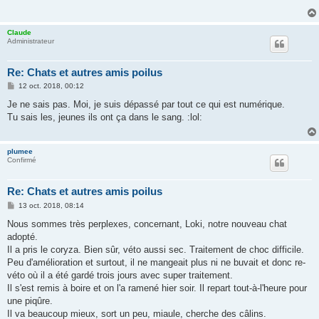
a
g
e
Claude
Administrateur
Re: Chats et autres amis poilus
M
12 oct. 2018, 00:12
e
s
Je ne sais pas. Moi, je suis dépassé par tout ce qui est numérique.
s
Tu sais les, jeunes ils ont ça dans le sang. :lol:
a
g
e
plumee
Confirmé
Re: Chats et autres amis poilus
M
13 oct. 2018, 08:14
e
s
Nous sommes très perplexes, concernant, Loki, notre nouveau chat
s
adopté.
a
g
Il a pris le coryza. Bien sûr, véto aussi sec. Traitement de choc difficile.
e
Peu d'amélioration et surtout, il ne mangeait plus ni ne buvait et donc re-
véto où il a été gardé trois jours avec super traitement.
Il s'est remis à boire et on l'a ramené hier soir. Il repart tout-à-l'heure pour
une piqûre.
Il va beaucoup mieux, sort un peu, miaule, cherche des câlins.