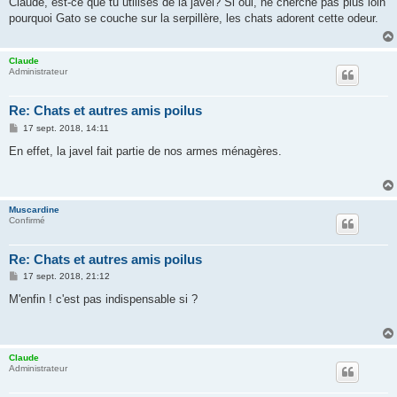
Claude, est-ce que tu utilises de la javel? Si oui, ne cherche pas plus loin
s
pourquoi Gato se couche sur la serpillère, les chats adorent cette odeur.
a
g
e
Claude
Administrateur
Re: Chats et autres amis poilus
M
17 sept. 2018, 14:11
e
s
En effet, la javel fait partie de nos armes ménagères.
s
a
g
e
Muscardine
Confirmé
Re: Chats et autres amis poilus
M
17 sept. 2018, 21:12
e
s
M'enfin ! c'est pas indispensable si ?
s
a
g
e
Claude
Administrateur