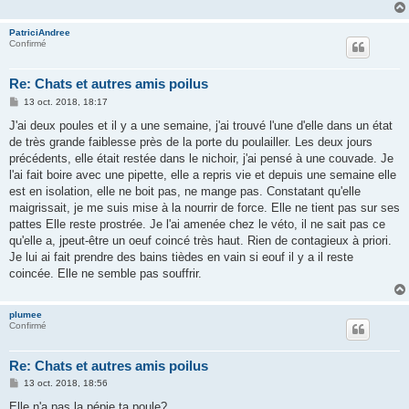
PatriciAndree
Confirmé
Re: Chats et autres amis poilus
M
13 oct. 2018, 18:17
e
s
J'ai deux poules et il y a une semaine, j'ai trouvé l'une d'elle dans un état
s
de très grande faiblesse près de la porte du poulailler. Les deux jours
a
g
précédents, elle était restée dans le nichoir, j'ai pensé à une couvade. Je
e
l'ai fait boire avec une pipette, elle a repris vie et depuis une semaine elle
est en isolation, elle ne boit pas, ne mange pas. Constatant qu'elle
maigrissait, je me suis mise à la nourrir de force. Elle ne tient pas sur ses
pattes Elle reste prostrée. Je l'ai amenée chez le véto, il ne sait pas ce
qu'elle a, jpeut-être un oeuf coincé très haut. Rien de contagieux à priori.
Je lui ai fait prendre des bains tièdes en vain si eouf il y a il reste
coincée. Elle ne semble pas souffrir.
plumee
Confirmé
Re: Chats et autres amis poilus
M
13 oct. 2018, 18:56
e
s
Elle n'a pas la pépie ta poule?