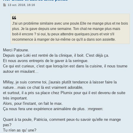
M
13 oct. 2018, 16:16
e
s
s
a
g
J'ai un problème similaire avec une poule.Elle ne mange plus et ne bois
e
plus. Je la gave depuis une semaine. Ton chat ne mange plus mais
boit-il encore ? si oui, tu peux attendre quelques jours et voir s'il
recommence à manger de lui-même ce qu'il a dans son assiette.
Merci Patoune.
Depuis que Loki est rentré de la clinique, il boit. C'est déjà ça.
Et nous avons entrepris de le gaver à la seringue.
Ce qui est curieux, c'est que lorsqu'on est dans la cuisine, il nous tourne
autour en miaulant…
MMay, je suis comme toi, j'aurais plutôt tendance à laisser faire la
nature…mais ce chat là est vraiment adorable,
et surtout, il a pris sa place chez Plumix pour qui il est devenu de suite
très important.
Alors, pour l'instant, on fait le max.
Ça nous fera une expérience animalière de plus. :mrgreen:
Quant à ta poule, Patricia, comment peux-tu savoir qu'elle ne mange
pas?
Tu n'en as qu' une?