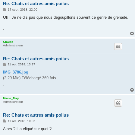
Re: Chats et autres amis poilus
M
17 sept. 2018, 22:00
e
s
Oh ! Je ne dis pas que nous dégoupillons souvent ce genre de grenade.
s
a
g
.
e
Claude
Administrateur
Re: Chats et autres amis poilus
M
11 oct. 2018, 13:37
e
s
IMG_3786.jpg
s
(2.29 Mio) Téléchargé 369 fois
a
g
.
e
Marie_May
Administrateur
Re: Chats et autres amis poilus
M
11 oct. 2018, 19:06
e
s
Alors ? il a cliqué sur quoi ?
s