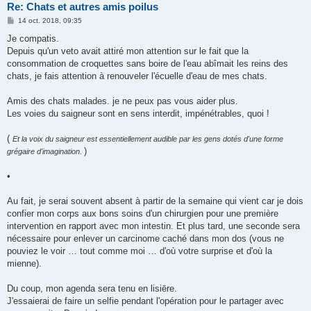
Re: Chats et autres amis poilus
M
14 oct. 2018, 09:35
e
s
Je compatis.
s
Depuis qu'un veto avait attiré mon attention sur le fait que la
a
g
consommation de croquettes sans boire de l'eau abîmait les reins des
e
chats, je fais attention à renouveler l'écuelle d'eau de mes chats.
Amis des chats malades. je ne peux pas vous aider plus.
Les voies du saigneur sont en sens interdit, impénétrables, quoi !
(
Et la voix du saigneur est essentiellement audible par les gens dotés d'une forme
)
grégaire d'imagination.
•
Au fait, je serai souvent absent à partir de la semaine qui vient car je dois
confier mon corps aux bons soins d'un chirurgien pour une première
intervention en rapport avec mon intestin. Et plus tard, une seconde sera
nécessaire pour enlever un carcinome caché dans mon dos (vous ne
pouviez le voir … tout comme moi … d'où votre surprise et d'où la
mienne).
Du coup, mon agenda sera tenu en lisiēre.
J'essaierai de faire un selfie pendant l'opération pour le partager avec