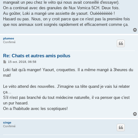
mangeait un peu chez le véto qui nous avait conseillé d'essayer).
On a continué avec des granules de Nux Vomica 5CH. Deux fois.
Au goûter, Loki a mangé une assiette de yaourt. Ouèèèèèèèè !
Hasard ou pas. Nous, on y croit parce que ce n'est pas la première fois
que nos animaux sont soignés rapidement et efficacement comme ça.
plumee
Confirmé
Re: Chats et autres amis poilus
M
15 oct. 2018, 06:58
e
s
Loki fait qu'à manger! Yaourt, croquettes. Il a même mangé à 3heures du
s
mat!
a
g
e
Le véto attend des nouvelles. J'imagine sa tête quand je vais lui relater
ça…
S'il n'est pas branché du tout médecine naturelle, il va penser que c'est
un pur hasard.
On a l'habitude avec les sceptiques!
singe
Confirmé