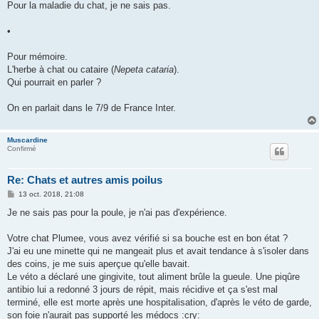
s
Pour la maladie du chat, je ne sais pas.
s
a
g
•
e
Pour mémoire.
L'herbe à chat ou cataire (
Nepeta cataria
).
Qui pourrait en parler ?
On en parlait dans le 7/9 de France Inter.
Muscardine
Confirmé
Re: Chats et autres amis poilus
M
13 oct. 2018, 21:08
e
s
Je ne sais pas pour la poule, je n'ai pas d'expérience.
s
a
g
Votre chat Plumee, vous avez vérifié si sa bouche est en bon état ?
e
J'ai eu une minette qui ne mangeait plus et avait tendance à s'isoler dans
des coins, je me suis aperçue qu'elle bavait.
Le véto a déclaré une gingivite, tout aliment brûle la gueule. Une piqûre
antibio lui a redonné 3 jours de répit, mais récidive et ça s'est mal
terminé, elle est morte après une hospitalisation, d'après le véto de garde,
son foie n'aurait pas supporté les médocs :cry: