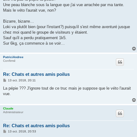
s
Une peau blanche sous la langue que j'ai vue arrachée par ma tante.
a
g
Mais le véto l'aurait vue, non?
e
Bizarre, bizarre…
Loki va plutôt bien (pour l'instant?) puisqu'il s'est même aventuré jusque
chez moi quand le groupe de visiteurs y étaient.
Sauf qu'il a perdu pratiquement 1k5.
Sur 6kg, ça commence à se voir…
PatriciAndree
Confirmé
Re: Chats et autres amis poilus
M
13 oct. 2018, 20:11
e
s
La pépie ??? J'ignore tout de ce truc mais je suppose que le véto l'aurait
s
vue.
a
g
e
Claude
Administrateur
Re: Chats et autres amis poilus
M
13 oct. 2018, 20:53
e