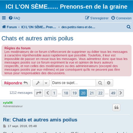
ICI L'ON SÈME...... Prenons-en de la graine
FAQ
S’enregistrer
Connexion
Forum
ICI L'ON SÈME... Prenons-en de la graine!
des petits riens et des grands touts...
e
Chats et autres amis poilus
c
Règles du forum
h
Les modérateurs de ce forum s'efforceront de supprimer ou éditer tous les messages
à caractère répréhensible aussi rapidement que possible. Toutefois, il leur est
e
impossible de passer en revue tous les messages. Vous admettrez donc que tous les
messages postés sur ce forum expriment la vue et opinion de leurs auteurs
r
respectifs, et non celles des modérateurs ou des administrateurs (excepté des
messages postés par eux-mêmes) et par conséquent qu'ils ne peuvent pas être
c
tenus pour responsables des discussions.
h
Rechercher
Recherche 
Répondre
e
r
Page
20
sur
49
1
18
19
20
21
22
49
Précédente
Suiv
1212 messages
…
…
xyla56
Administrateur
Re: Chats et autres amis poilus
M
17 sept. 2018, 05:48
e
s