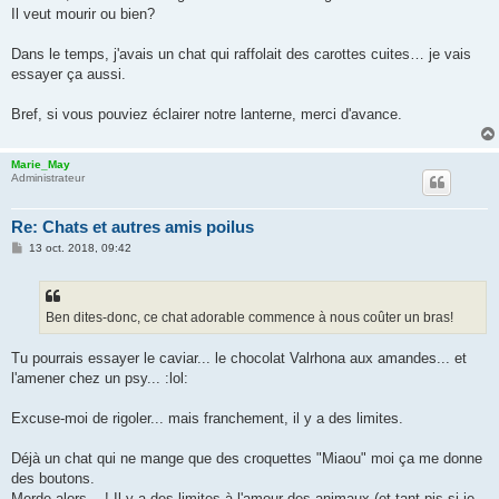
Il veut mourir ou bien?
Dans le temps, j'avais un chat qui raffolait des carottes cuites… je vais
essayer ça aussi.
Bref, si vous pouviez éclairer notre lanterne, merci d'avance.
Marie_May
Administrateur
Re: Chats et autres amis poilus
M
13 oct. 2018, 09:42
e
s
s
a
g
Ben dites-donc, ce chat adorable commence à nous coûter un bras!
e
Tu pourrais essayer le caviar... le chocolat Valrhona aux amandes... et
l'amener chez un psy... :lol:
Excuse-moi de rigoler... mais franchement, il y a des limites.
Déjà un chat qui ne mange que des croquettes "Miaou" moi ça me donne
des boutons.
Merde alors... ! Il y a des limites à l'amour des animaux (et tant pis si je