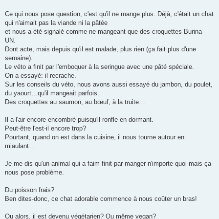
Ce qui nous pose question, c'est qu'il ne mange plus. Déjà, c'était un chat
qui n'aimait pas la viande ni la pâtée
et nous a été signalé comme ne mangeant que des croquettes Burina
UN.
Dont acte, mais depuis qu'il est malade, plus rien (ça fait plus d'une
semaine).
Le véto a finit par l'emboquer à la seringue avec une pâté spéciale.
On a essayé: il recrache.
Sur les conseils du véto, nous avons aussi essayé du jambon, du poulet,
du yaourt…qu'il mangeait parfois.
Des croquettes au saumon, au bœuf, à la truite…
Il a l'air encore encombré puisqu'il ronfle en dormant.
Peut-être l'est-il encore trop?
Pourtant, quand on est dans la cuisine, il nous tourne autour en
miaulant…
Je me dis qu'un animal qui a faim finit par manger n'importe quoi mais ça
nous pose problème.
Du poisson frais?
Ben dites-donc, ce chat adorable commence à nous coûter un bras!
Ou alors, il est devenu végétarien? Ou même vegan?