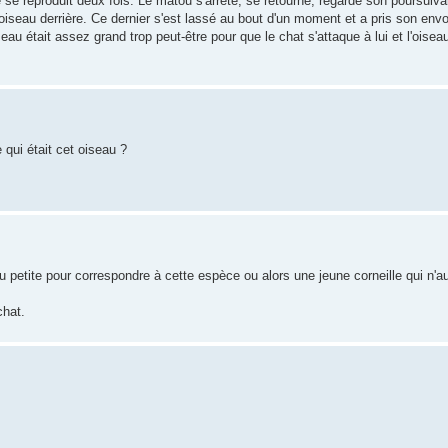
 se reproduit deux fois. Le matou s'arrête, se retourne, regarde son poursuiva
iseau derrière. Ce dernier s'est lassé au bout d'un moment et a pris son envol
eau était assez grand trop peut-être pour que le chat s'attaque à lui et l'oisea
 qui était cet oiseau ?
u petite pour correspondre à cette espèce ou alors une jeune corneille qui n'au
chat.