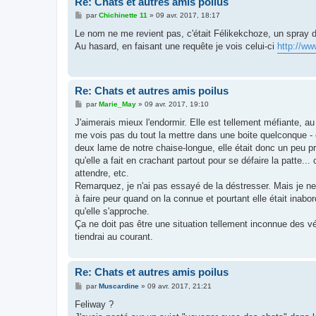
Re: Chats et autres amis poilus
M
par
Chichinette 11
»
09 avr. 2017, 18:17
e
s
Le nom ne me revient pas, c'était Félikekchoze, un spray d
s
Au hasard, en faisant une requête je vois celui-ci
http://ww
a
g
e
Re: Chats et autres amis poilus
M
par
Marie_May
»
09 avr. 2017, 19:10
e
s
J'aimerais mieux l'endormir. Elle est tellement méfiante, a
s
me vois pas du tout la mettre dans une boite quelconque - et 
a
g
deux lame de notre chaise-longue, elle était donc un peu pr
e
qu'elle a fait en crachant partout pour se défaire la patte... 
attendre, etc.
Remarquez, je n'ai pas essayé de la déstresser. Mais je ne d
à faire peur quand on la connue et pourtant elle était inabor
qu'elle s'approche.
Ça ne doit pas être une situation tellement inconnue des v
tiendrai au courant.
Re: Chats et autres amis poilus
M
par
Muscardine
»
09 avr. 2017, 21:21
e
s
Feliway ?
s