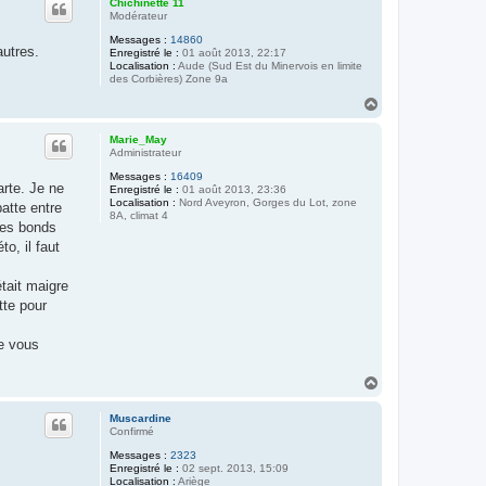
Chichinette 11
t
Modérateur
Messages :
14860
autres.
Enregistré le :
01 août 2013, 22:17
Localisation :
Aude (Sud Est du Minervois en limite
des Corbières) Zone 9a
H
a
u
Marie_May
t
Administrateur
Messages :
16409
arte. Je ne
Enregistré le :
01 août 2013, 23:36
Localisation :
Nord Aveyron, Gorges du Lot, zone
patte entre
8A, climat 4
 les bonds
to, il faut
était maigre
tte pour
Je vous
H
a
u
Muscardine
t
Confirmé
Messages :
2323
Enregistré le :
02 sept. 2013, 15:09
Localisation :
Ariège