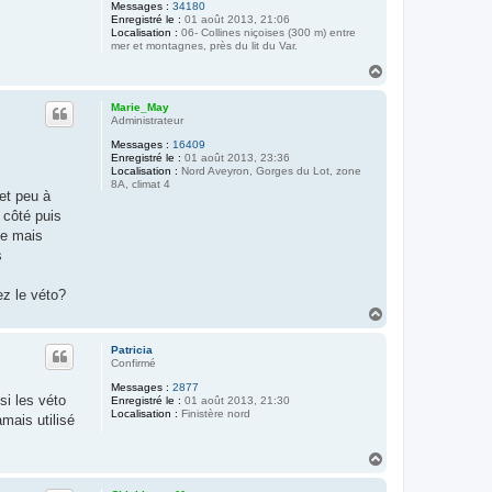
Messages :
34180
Enregistré le :
01 août 2013, 21:06
Localisation :
06- Collines niçoises (300 m) entre
mer et montagnes, près du lit du Var.
H
a
u
Marie_May
t
Administrateur
Messages :
16409
Enregistré le :
01 août 2013, 23:36
Localisation :
Nord Aveyron, Gorges du Lot, zone
8A, climat 4
et peu à
 côté puis
ée mais
s
ez le véto?
H
a
u
Patricia
t
Confirmé
Messages :
2877
si les véto
Enregistré le :
01 août 2013, 21:30
Localisation :
Finistère nord
mais utilisé
H
a
u