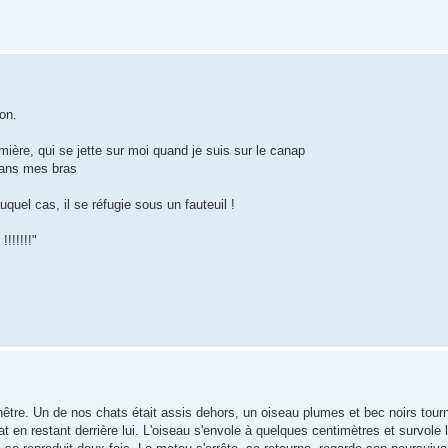
on.
ière, qui se jette sur moi quand je suis sur le canap
dans mes bras
quel cas, il se réfugie sous un fauteuil !
!!!!!!"
être. Un de nos chats était assis dehors, un oiseau plumes et bec noirs tourn
hat en restant derrière lui. L'oiseau s'envole à quelques centimètres et survole 