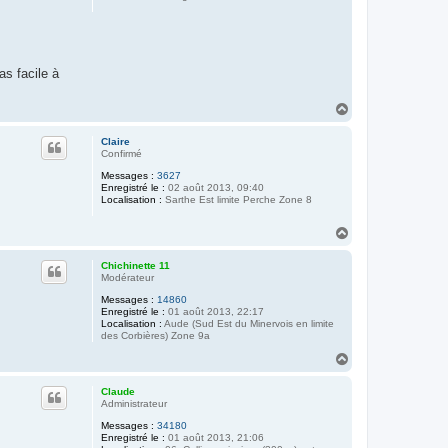
as facile à
H
a
u
Claire
t
Confirmé
Messages :
3627
Enregistré le :
02 août 2013, 09:40
Localisation :
Sarthe Est limite Perche Zone 8
H
a
u
Chichinette 11
t
Modérateur
Messages :
14860
Enregistré le :
01 août 2013, 22:17
Localisation :
Aude (Sud Est du Minervois en limite
des Corbières) Zone 9a
H
a
u
Claude
t
Administrateur
Messages :
34180
Enregistré le :
01 août 2013, 21:06