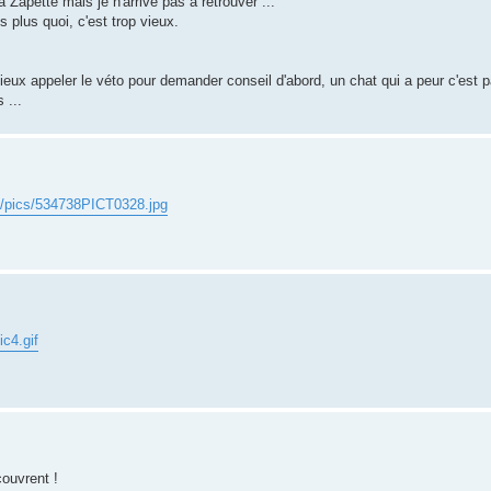
 Zapette mais je n'arrive pas à retrouver ...
s plus quoi, c'est trop vieux.
 mieux appeler le véto pour demander conseil d'abord, un chat qui a peur c'est p
 ...
et/pics/534738PICT0328.jpg
ic4.gif
ouvrent !