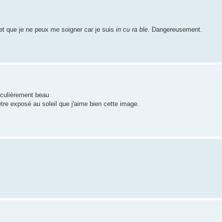
 et que je ne peux me soigner car je suis
in cu ra ble
. Dangereusement.
iculièrement beau
être exposé au soleil que j'aime bien cette image.