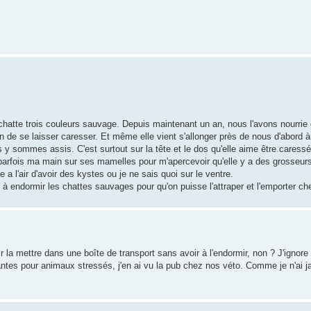
hatte trois couleurs sauvage. Depuis maintenant un an, nous l'avons nourrie 
in de se laisser caresser. Et même elle vient s'allonger près de nous d'abord à
y sommes assis. C'est surtout sur la tête et le dos qu'elle aime être caress
 parfois ma main sur ses mamelles pour m'apercevoir qu'elle y a des grosseur
 a l'air d'avoir des kystes ou je ne sais quoi sur le ventre.
s à endormir les chattes sauvages pour qu'on puisse l'attraper et l'emporter ch
a mettre dans une boîte de transport sans avoir à l'endormir, non ? J'ignore 
ntes pour animaux stressés, j'en ai vu la pub chez nos véto. Comme je n'ai ja