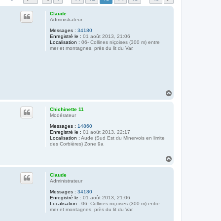
Claude
Administrateur
Messages :
34180
Enregistré le :
01 août 2013, 21:06
Localisation :
06- Collines niçoises (300 m) entre
mer et montagnes, près du lit du Var.
H
a
u
Chichinette 11
t
Modérateur
Messages :
14860
Enregistré le :
01 août 2013, 22:17
Localisation :
Aude (Sud Est du Minervois en limite
des Corbières) Zone 9a
H
a
u
Claude
t
Administrateur
Messages :
34180
Enregistré le :
01 août 2013, 21:06
Localisation :
06- Collines niçoises (300 m) entre
mer et montagnes, près du lit du Var.