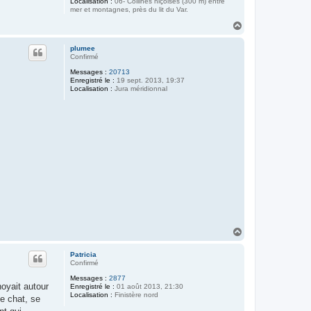
Localisation :
06- Collines niçoises (300 m) entre
mer et montagnes, près du lit du Var.
H
a
u
plumee
t
Confirmé
Messages :
20713
Enregistré le :
19 sept. 2013, 19:37
Localisation :
Jura méridionnal
H
a
u
Patricia
t
Confirmé
Messages :
2877
oyait autour
Enregistré le :
01 août 2013, 21:30
Localisation :
Finistère nord
le chat, se