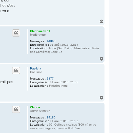
nt qui
 et s'est
u en a
H
a
u
Chichinette 11
t
Modérateur
Messages :
14860
Enregistré le :
01 août 2013, 22:17
Localisation :
Aude (Sud Est du Minervois en limite
des Corbières) Zone 9a
H
a
u
Patricia
t
Confirmé
Messages :
2877
rait pas
Enregistré le :
01 août 2013, 21:30
Localisation :
Finistère nord
H
a
u
Claude
t
Administrateur
Messages :
34180
Enregistré le :
01 août 2013, 21:06
Localisation :
06- Collines niçoises (300 m) entre
mer et montagnes, près du lit du Var.