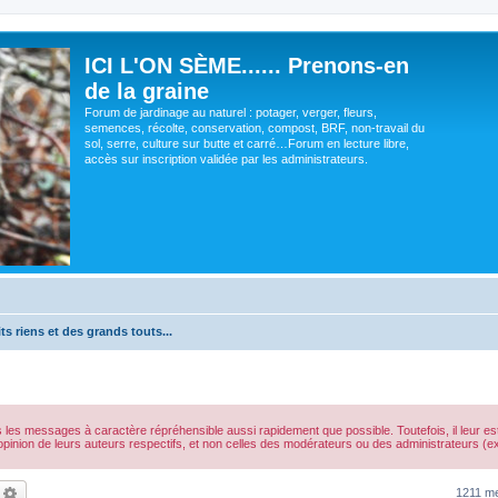
ICI L'ON SÈME...... Prenons-en
de la graine
Forum de jardinage au naturel : potager, verger, fleurs,
semences, récolte, conservation, compost, BRF, non-travail du
sol, serre, culture sur butte et carré…Forum en lecture libre,
accès sur inscription validée par les administrateurs.
ts riens et des grands touts...
s les messages à caractère répréhensible aussi rapidement que possible. Toutefois, il leur 
opinion de leurs auteurs respectifs, et non celles des modérateurs ou des administrateurs 
echercher
Recherche avancée
1211 m