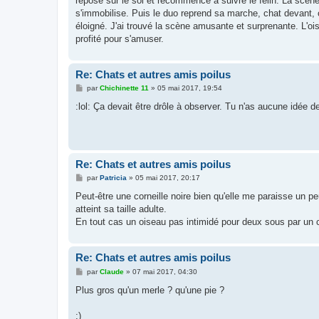
repose sur le sol et recommence à suivre le fèlin. La scène
e
s'immobilise. Puis le duo reprend sa marche, chat devant, o
éloigné. J'ai trouvé la scène amusante et surprenante. L'ois
profité pour s'amuser.
Re: Chats et autres amis poilus
M
par
Chichinette 11
»
05 mai 2017, 19:54
e
s
:lol: Ça devait être drôle à observer. Tu n'as aucune idée de
s
a
g
e
Re: Chats et autres amis poilus
M
par
Patricia
»
05 mai 2017, 20:17
e
s
Peut-être une corneille noire bien qu'elle me paraisse un pe
s
atteint sa taille adulte.
a
g
En tout cas un oiseau pas intimidé pour deux sous par un 
e
Re: Chats et autres amis poilus
M
par
Claude
»
07 mai 2017, 04:30
e
s
Plus gros qu'un merle ? qu'une pie ?
s
a
g
;)