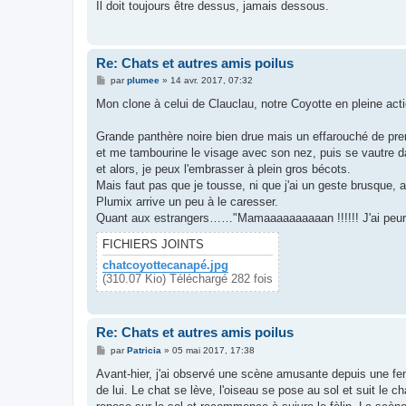
Il doit toujours être dessus, jamais dessous.
a
g
e
Re: Chats et autres amis poilus
M
par
plumee
»
14 avr. 2017, 07:32
e
s
Mon clone à celui de Clauclau, notre Coyotte en pleine acti
s
a
g
Grande panthère noire bien drue mais un effarouché de prem
e
et me tambourine le visage avec son nez, puis se vautre 
et alors, je peux l'embrasser à plein gros bécots.
Mais faut pas que je tousse, ni que j'ai un geste brusque, au
Plumix arrive un peu à le caresser.
Quant aux estrangers……"Mamaaaaaaaaaan !!!!!! J'ai peur !
FICHIERS JOINTS
chatcoyottecanapé.jpg
(310.07 Kio) Téléchargé 282 fois
Re: Chats et autres amis poilus
M
par
Patricia
»
05 mai 2017, 17:38
e
s
Avant-hier, j'ai observé une scène amusante depuis une fen
s
de lui. Le chat se lève, l'oiseau se pose au sol et suit le c
a
g