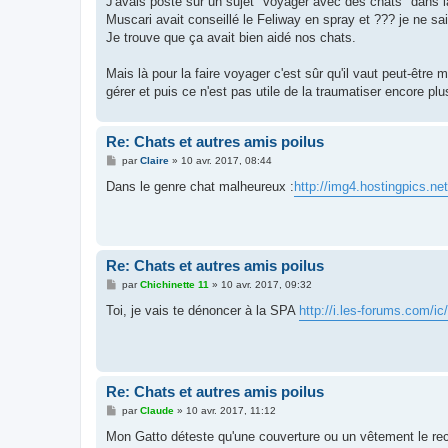
J'avais posté sur un sujet "voyager avec des chats" dans la
a
g
Muscari avait conseillé le Feliway en spray et ??? je ne sai
e
Je trouve que ça avait bien aidé nos chats.
Mais là pour la faire voyager c'est sûr qu'il vaut peut-être
gérer et puis ce n'est pas utile de la traumatiser encore plus
Re: Chats et autres amis poilus
M
par
Claire
»
10 avr. 2017, 08:44
e
s
Dans le genre chat malheureux :
http://img4.hostingpics.n
s
a
g
e
Re: Chats et autres amis poilus
M
par
Chichinette 11
»
10 avr. 2017, 09:32
e
s
Toi, je vais te dénoncer à la SPA
http://i.les-forums.com/ic/
s
a
g
e
Re: Chats et autres amis poilus
M
par
Claude
»
10 avr. 2017, 11:12
e
s
Mon Gatto déteste qu'une couverture ou un vêtement le rec
s