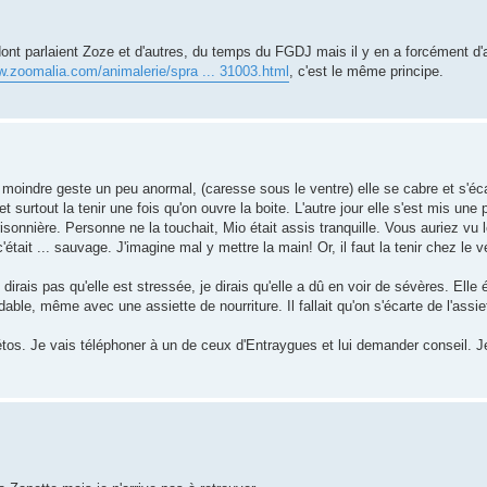
ont parlaient Zoze et d'autres, du temps du FGDJ mais il y en a forcément d'
w.zoomalia.com/animalerie/spra ... 31003.html
, c'est le même principe.
u moindre geste un peu anormal, (caresse sous le ventre) elle se cabre et s'éc
surtout la tenir une fois qu'on ouvre la boite. L'autre jour elle s'est mis une 
isonnière. Personne ne la touchait, Mio était assis tranquille. Vous auriez vu
c'était ... sauvage. J'imagine mal y mettre la main! Or, il faut la tenir chez le vé
irais pas qu'elle est stressée, je dirais qu'elle a dû en voir de sévères. Elle 
dable, même avec une assiette de nourriture. Il fallait qu'on s'écarte de l'assie
étos. Je vais téléphoner à un de ceux d'Entraygues et lui demander conseil. 