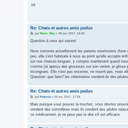
e
s
:lol:
s
a
g
e
Re: Chats et autres amis poilus
M
par
Marie_May
»
09 avr. 2017, 16:09
e
s
Question à ceux qui savent:
s
a
g
Nous sommes actuellement les parents nourrissiers d'une c
e
peu, elle s'est habituée à nous au point qu'elle accepte enf
sur nos chaises-longues, y compris maintenant quand nous 
comme j'ai aperçu des grosseurs sur son ventre, je glisse
incongrues. Elle n'est pas enceinte, ne nourrit pas, mais elle
Question: que faire? les vétérinaires vendent-ils des pilule
Re: Chats et autres amis poilus
M
par
Patricia
»
09 avr. 2017, 17:59
e
s
Mais puisque vous pouvez la touchez, vous devriez pouvoir l
s
vendent des somnifères mais ils vendent des pilules relaxa
a
g
ce médicament, je ne peux pas te dire s'il est efficace.
e