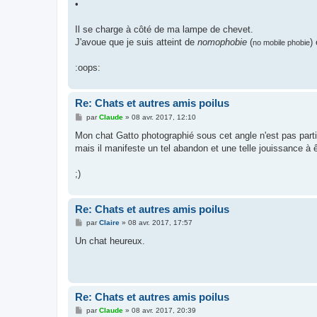
•
Il se charge à côté de ma lampe de chevet.
J'avoue que je suis atteint de
nomophobie
(
)
no mobile phobie
:oops:
Re: Chats et autres amis poilus
M
par
Claude
»
08 avr. 2017, 12:10
e
s
Mon chat Gatto photographié sous cet angle n'est pas part
s
mais il manifeste un tel abandon et une telle jouissance à 
a
g
e
;)
Re: Chats et autres amis poilus
M
par
Claire
»
08 avr. 2017, 17:57
e
s
Un chat heureux.
s
a
g
e
Re: Chats et autres amis poilus
M
par
Claude
»
08 avr. 2017, 20:39