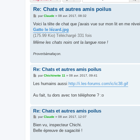
Re: Chats et autres amis poilus
M
par
Claude
»
08 avr. 2017, 08:32
e
s
Voici la tête de chat que j'avais vue sur mon lit en me réveil
s
Gatto le lézard.jpg
a
g
(175.99 Kio) Téléchargé 331 fois
e
Même les chats noirs ont la langue rose !
Proverbàmafaçon.
Re: Chats et autres amis poilus
M
par
Chichinette 11
»
08 avr. 2017, 09:41
e
s
Les humains aussi
http://i.les-forums.com/ic/ic38.gif
s
a
g
Au fait, tu dors avec ton téléphone ? :o
e
Re: Chats et autres amis poilus
M
par
Claude
»
08 avr. 2017, 12:07
e
s
Bien vu, inspecteur Chichi.
s
Belle épreuve de sagacité !
a
g
e