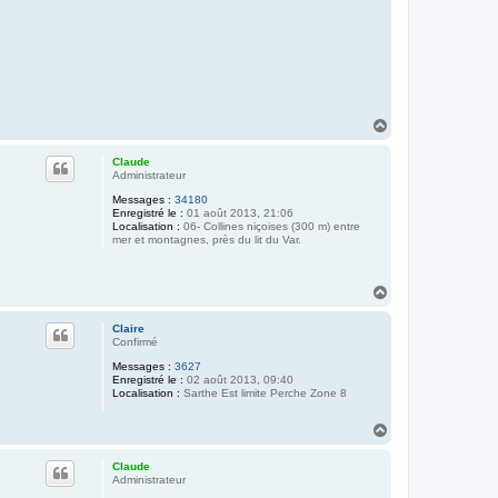
H
a
u
Claude
t
Administrateur
Messages :
34180
Enregistré le :
01 août 2013, 21:06
Localisation :
06- Collines niçoises (300 m) entre
mer et montagnes, près du lit du Var.
H
a
u
Claire
t
Confirmé
Messages :
3627
Enregistré le :
02 août 2013, 09:40
Localisation :
Sarthe Est limite Perche Zone 8
H
a
u
Claude
t
Administrateur