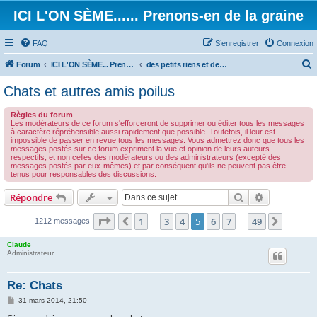
ICI L'ON SÈME...... Prenons-en de la graine
FAQ
S’enregistrer
Connexion
Forum
ICI L'ON SÈME... Prenons-en de la graine!
des petits riens et des grands touts...
e
Chats et autres amis poilus
c
Règles du forum
h
Les modérateurs de ce forum s'efforceront de supprimer ou éditer tous les messages
à caractère répréhensible aussi rapidement que possible. Toutefois, il leur est
e
impossible de passer en revue tous les messages. Vous admettrez donc que tous les
messages postés sur ce forum expriment la vue et opinion de leurs auteurs
r
respectifs, et non celles des modérateurs ou des administrateurs (excepté des
messages postés par eux-mêmes) et par conséquent qu'ils ne peuvent pas être
c
tenus pour responsables des discussions.
h
Rechercher
Recherche 
Répondre
e
r
Page
5
sur
49
1
3
4
5
6
7
49
Précédente
Suivan
1212 messages
…
…
Claude
Administrateur
Re: Chats
M
31 mars 2014, 21:50
e
s