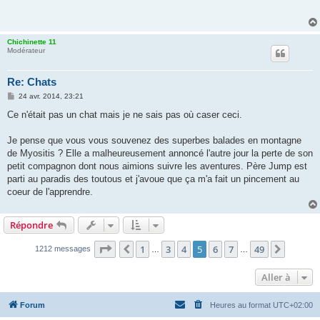
s
a
g
e
Chichinette 11
Modérateur
Re: Chats
M
24 avr. 2014, 23:21
e
s
Ce n'était pas un chat mais je ne sais pas où caser ceci.
s
a
g
Je pense que vous vous souvenez des superbes balades en montagne
e
de Myositis ? Elle a malheureusement annoncé l'autre jour la perte de son
petit compagnon dont nous aimions suivre les aventures. Père Jump est
parti au paradis des toutous et j'avoue que ça m'a fait un pincement au
coeur de l'apprendre.
Répondre
Page
5
sur
49
1
3
4
5
6
7
49
Précédente
Suivan
1212 messages
…
…
Aller à
Forum
Heures au format
UTC+02:00