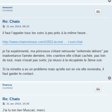
e
muscari
Confirmé
Re: Chats
M
21 avr. 2014, 09:10
e
s
il faut l’appeler tous les soirs à peu près à la même heure .
s
a
g
http://www.chatsminous.com/t1811-la-met ... r-son-chat
e
je l'ai expérimenté, ma princesse s'étant retrouvée "enfermée dehors" par
inadvertance l'année dernière, très craintive elle s'était cachée, pas loin
du tout, mais n'osait pas sortir, j'ai réussi à la récupérée le 3ème soir.
Si ta minette a eu un problème mais qu'elle est en vie elle reviendra, il
faut garder le contact.
Patricia
Confirmé
Re: Chats
M
21 avr. 2014, 10:34
e
s
J'ai lu ton lien Muscari, merci.