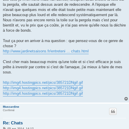
la pergola, elle sautait dessus avant de redescendre. A l'époque elle
n'avait que quelques mois et elle était toute petite mais maintenant elle
pèse beaucoup plus lourd et elle redescend systématiquement par là.
Nous n'avons pas encore remis la toile sur la pergola mais c'est pour
bientôt et, vu le prix que ça coûte, je n'ai pas envie qu'elle nous la déchire
à force de bonds.
Tout ça pour en arriver à ma question : que pensez-vous de ce genre de
chose ?
http://www.jardinetsaisons.fr/entreteni ... chats.html
C'est cher mais beaucoup moins qu'une toile et si c'est efficace je suis
prête à investir par contre si c'est de l'arnaque, j'ai mieux à faire de mes
sous.
http://img4.hostingpics.net/pics/385721DNgif.gif
http://img4.hostingpics.net/pics/385721DNgif.gif
http://img4.hostingpics.net/pics/385721DNgif.gif
Muscardine
Confirmé
Re: Chats
M
05 avr. 2014, 14:12