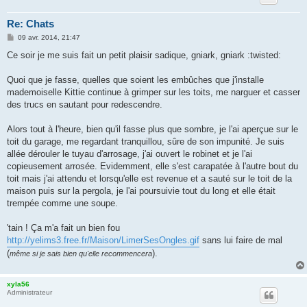
Re: Chats
M
09 avr. 2014, 21:47
e
s
Ce soir je me suis fait un petit plaisir sadique, gniark, gniark :twisted:
s
a
g
Quoi que je fasse, quelles que soient les embûches que j'installe
e
mademoiselle Kittie continue à grimper sur les toits, me narguer et casser
des trucs en sautant pour redescendre.
Alors tout à l'heure, bien qu'il fasse plus que sombre, je l'ai aperçue sur le
toit du garage, me regardant tranquillou, sûre de son impunité. Je suis
allée dérouler le tuyau d'arrosage, j'ai ouvert le robinet et je l'ai
copieusement arrosée. Evidemment, elle s'est carapatée à l'autre bout du
toit mais j'ai attendu et lorsqu'elle est revenue et a sauté sur le toit de la
maison puis sur la pergola, je l'ai poursuivie tout du long et elle était
trempée comme une soupe.
'tain ! Ça m'a fait un bien fou
http://yelims3.free.fr/Maison/LimerSesOngles.gif
sans lui faire de mal
(
).
même si je sais bien qu'elle recommencera
xyla56
Administrateur