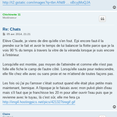
http://t2.gstatic.com/images?q=tbn:ANd9 ... oBcyjMoQJA
Chichinette 11
Modérateur
Re: Chats
M
05 avr. 2014, 21:21
e
s
Elève Claude, je viens de dire qu'elle s'en fout. Epi encore faut-il la
s
prendre sur le fait et avoir le temps de lui balancer la flotte parce que je la
a
g
vois 90 % du temps à travers la vitre de la véranda lorsque je suis encore
e
à l'intérieur.
Lorsqu'elle est montée, pas moyen de l'atteindre et comme elle n'est pas
folle elle fiche le camp de l'autre côté. Lorsqu'elle saute pour redescendre,
elle file chez elle avec ou sans proie et ne m'attend de toutes façons pas.
Les fois où j'ai pu l'arroser c'était surtout quand elle était plus petite mais
maintenant, bernique. A l'époque je le faisais avec mon pulvé plein d'eau
mais s'il faut que je franchisse les 20 m pour aller ouvrir l'eau puis que je
revienne avec le tuyau, là c'est sûr, elle me fera ça
http://img4.hostingpics.net/pics/421327tiregif.gif
Claire