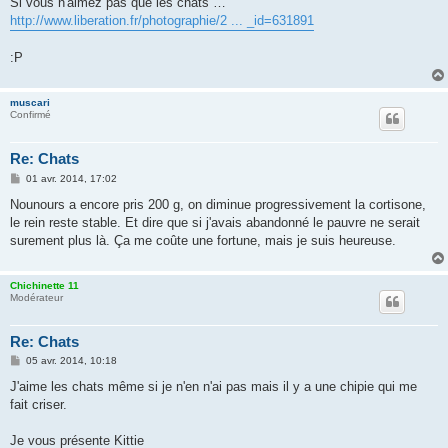
Si vous n'aimez pas que les chats …
s
http://www.liberation.fr/photographie/2 ... _id=631891
a
g
e
:P
muscari
Confirmé
Re: Chats
M
01 avr. 2014, 17:02
e
s
Nounours a encore pris 200 g, on diminue progressivement la cortisone,
s
le rein reste stable. Et dire que si j'avais abandonné le pauvre ne serait
a
g
surement plus là. Ça me coûte une fortune, mais je suis heureuse.
e
Chichinette 11
Modérateur
Re: Chats
M
05 avr. 2014, 10:18
e
s
J'aime les chats même si je n'en n'ai pas mais il y a une chipie qui me
s
fait criser.
a
g
e
Je vous présente Kittie