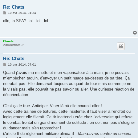
Re: Chats
M
10 avr. 2014, 04:24
e
s
allo, la SPA? :lol: :lol: :lol:
s
a
g
e
Claude
Administrateur
Re: Chats
M
10 avr. 2014, 07:01
e
s
Quand j'avais ma minette et mon vaporisateur à la main, je ne pouvais
s
m'empêcher, taquin, d'envoyer un petit nuage au-dessus de sa tête. Ça
a
g
ne ratait pas. Elle démarrait toujours au quart de tour mais comme je ne
e
la visais pas, elle pouvait ne pas savoir où aller. Une curieuse réaction de
désorientation.
C'est ça le truc. Anticiper. Viser là où elle pourrait aller !
Avec cette traînée de toitures, cette insolente, il faut viser à l'endroit où
logiquement elle filerait. Ce tir inattendu crée chez l'adversaire qui refuse
le combat frontal un grand moment de solitude : on doit non pas s'éloigner
du danger mais s'en rapprocher !
(Article 8 du règlement militaire alinéa B :
Manœuvres contre un ennemi