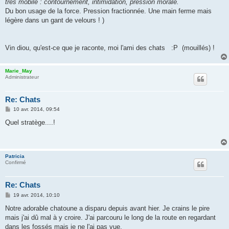
très mobile : contournement, intimidation, pression morale.
Du bon usage de la force. Pression fractionnée. Une main ferme mais
légère dans un gant de velours ! )
Vin diou, qu'est-ce que je raconte, moi l'ami des chats :P (mouillés) !
Marie_May
Administrateur
Re: Chats
M
10 avr. 2014, 09:54
e
s
Quel stratège....!
s
a
g
e
Patricia
Confirmé
Re: Chats
M
19 avr. 2014, 10:10
e
s
Notre adorable chatoune a disparu depuis avant hier. Je crains le pire
s
mais j'ai dû mal à y croire. J'ai parcouru le long de la route en regardant
a
g
dans les fossés mais je ne l'ai pas vue.