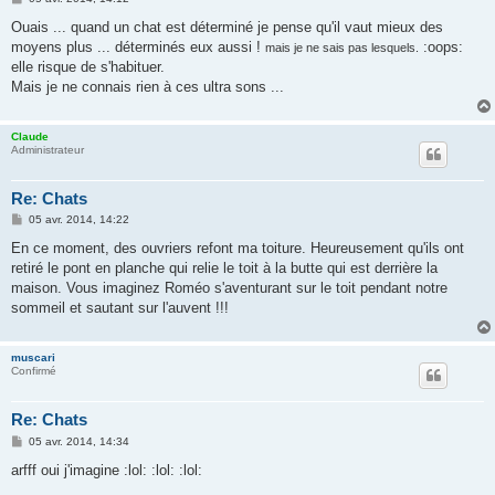
e
s
Ouais ... quand un chat est déterminé je pense qu'il vaut mieux des
s
moyens plus ... déterminés eux aussi !
:oops:
mais je ne sais pas lesquels.
a
g
elle risque de s'habituer.
e
Mais je ne connais rien à ces ultra sons ...
Claude
Administrateur
Re: Chats
M
05 avr. 2014, 14:22
e
s
En ce moment, des ouvriers refont ma toiture. Heureusement qu'ils ont
s
retiré le pont en planche qui relie le toit à la butte qui est derrière la
a
g
maison. Vous imaginez Roméo s'aventurant sur le toit pendant notre
e
sommeil et sautant sur l'auvent !!!
muscari
Confirmé
Re: Chats
M
05 avr. 2014, 14:34
e
s
arfff oui j'imagine :lol: :lol: :lol:
s
a