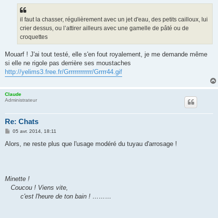
s
s
a
g
il faut la chasser, régulièrement avec un jet d'eau, des petits cailloux, lui
e
crier dessus, ou l’attirer ailleurs avec une gamelle de pâté ou de
croquettes
Mouarf ! J'ai tout testé, elle s'en fout royalement, je me demande même
si elle ne rigole pas derrière ses moustaches
http://yelims3.free.fr/Grrrrrrrrrrrr/Grrrr44.gif
Claude
Administrateur
Re: Chats
M
05 avr. 2014, 18:11
e
s
Alors, ne reste plus que l'usage modéré du tuyau d'arrosage !
s
a
g
e
Minette !
Coucou ! Viens vite,
c'est l'heure de ton bain ! ………