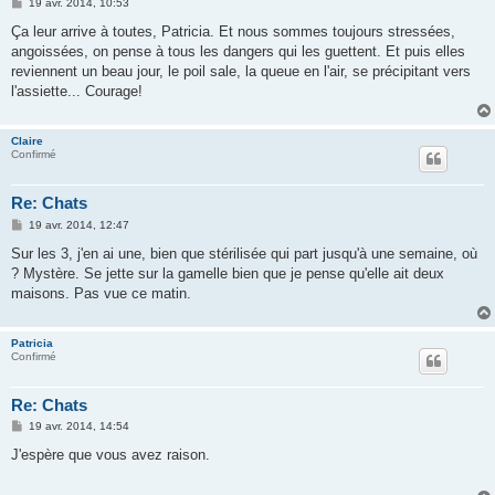
M
19 avr. 2014, 10:53
e
s
Ça leur arrive à toutes, Patricia. Et nous sommes toujours stressées,
s
angoissées, on pense à tous les dangers qui les guettent. Et puis elles
a
g
reviennent un beau jour, le poil sale, la queue en l'air, se précipitant vers
e
l'assiette... Courage!
Claire
Confirmé
Re: Chats
M
19 avr. 2014, 12:47
e
s
Sur les 3, j'en ai une, bien que stérilisée qui part jusqu'à une semaine, où
s
? Mystère. Se jette sur la gamelle bien que je pense qu'elle ait deux
a
g
maisons. Pas vue ce matin.
e
Patricia
Confirmé
Re: Chats
M
19 avr. 2014, 14:54
e
s
J'espère que vous avez raison.
s
a
g