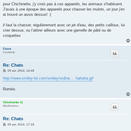
g
pour Chichinette, j'y crois pas à ces appareils, les animaux s'habituent.
e
J'avais à une époque des appareils pour chasser les mulots, un jour j'en
ai trouvé un assis dessus! :(
il faut la chasser, régulièrement avec un jet d'eau, des petits cailloux, lui
crier dessus, ou l’attirer ailleurs avec une gamelle de pâté ou de
croquettes
Claire
Confirmé
Re: Chats
M
05 avr. 2014, 14:48
e
s
http://www.smiley-lol.com/smiley/ordina ... hahaha.gif
s
a
g
Roméo.
e
Chichinette 11
Modérateur
Re: Chats
M
05 avr. 2014, 17:19
e