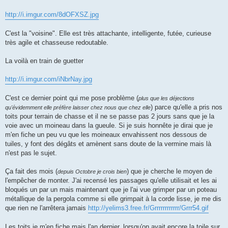
http://i.imgur.com/8dOFXSZ.jpg
C'est la "voisine". Elle est très attachante, intelligente, futée, curieuse
très agile et chasseuse redoutable.
La voilà en train de guetter
http://i.imgur.com/iNbrNay.jpg
C'est ce dernier point qui me pose problème (
plus que les déjections
) parce qu'elle a pris nos
qu'évidemment elle préfère laisser chez nous que chez elle
toits pour terrain de chasse et il ne se passe pas 2 jours sans que je la
voie avec un moineau dans la gueule. Si je suis honnête je dirai que je
m'en fiche un peu vu que les moineaux envahissent nos dessous de
tuiles, y font des dégâts et amènent sans doute de la vermine mais là
n'est pas le sujet.
Ça fait des mois (
) que je cherche le moyen de
depuis Octobre je crois bien
l'empêcher de monter. J'ai recensé les passages qu'elle utilisait et les ai
bloqués un par un mais maintenant que je l'ai vue grimper par un poteau
métallique de la pergola comme si elle grimpait à la corde lisse, je me dis
que rien ne l'arrêtera jamais
http://yelims3.free.fr/Grrrrrrrrrrrr/Grrr54.gif
Les toits je m'en fiche mais l'an dernier, lorsqu'on avait encore la toile sur