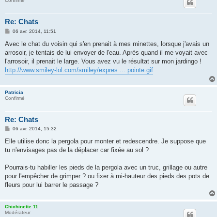
Confirmé
Re: Chats
M
06 avr. 2014, 11:51
e
s
Avec le chat du voisin qui s'en prenait à mes minettes, lorsque j'avais un
s
arrosoir, je tentais de lui envoyer de l'eau. Après quand il me voyait avec
a
g
l'arrosoir, il prenait le large. Vous avez vu le résultat sur mon jardingo !
e
http://www.smiley-lol.com/smiley/expres ... pointe.gif
Patricia
Confirmé
Re: Chats
M
06 avr. 2014, 15:32
e
s
Elle utilise donc la pergola pour monter et redescendre. Je suppose que
s
tu n'envisages pas de la déplacer car fixée au sol ?
a
g
e
Pourrais-tu habiller les pieds de la pergola avec un truc, grillage ou autre
pour l'empêcher de grimper ? ou fixer à mi-hauteur des pieds des pots de
fleurs pour lui barrer le passage ?
Chichinette 11
Modérateur