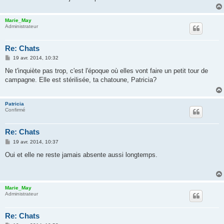
e
Marie_May
Administrateur
Re: Chats
M
19 avr. 2014, 10:32
e
s
Ne t'inquiète pas trop, c'est l'époque où elles vont faire un petit tour de
s
campagne. Elle est stérilisée, ta chatoune, Patricia?
a
g
e
Patricia
Confirmé
Re: Chats
M
19 avr. 2014, 10:37
e
s
Oui et elle ne reste jamais absente aussi longtemps.
s
a
g
e
Marie_May
Administrateur
Re: Chats