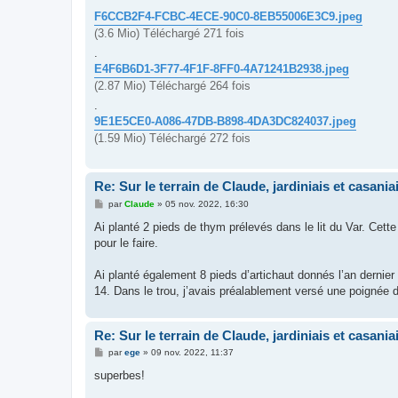
F6CCB2F4-FCBC-4ECE-90C0-8EB55006E3C9.jpeg
(3.6 Mio) Téléchargé 271 fois
.
E4F6B6D1-3F77-4F1F-8FF0-4A71241B2938.jpeg
(2.87 Mio) Téléchargé 264 fois
.
9E1E5CE0-A086-47DB-B898-4DA3DC824037.jpeg
(1.59 Mio) Téléchargé 272 fois
Re: Sur le terrain de Claude, jardiniais et casaniai
M
par
Claude
»
05 nov. 2022, 16:30
e
s
Ai planté 2 pieds de thym prélevés dans le lit du Var. Cette
s
pour le faire.
a
g
e
Ai planté également 8 pieds d’artichaut donnés l’an dernier 
14. Dans le trou, j’avais préalablement versé une poignée
Re: Sur le terrain de Claude, jardiniais et casaniai
M
par
ege
»
09 nov. 2022, 11:37
e
s
superbes!
s
a