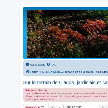
Accès rapide
FAQ
Forum
ICI L'ON SÈME... Prenons-en de la graine!
Les Jar
Sur le terrain de Claude, jardiniais et ca
Règles du forum
Les modérateurs de ce forum supprimeront tout contenu de caractère illé
d'expression s'accorde avec le respect des personnes. Les opinions 
postés par eux-mêmes).
R
Répondre