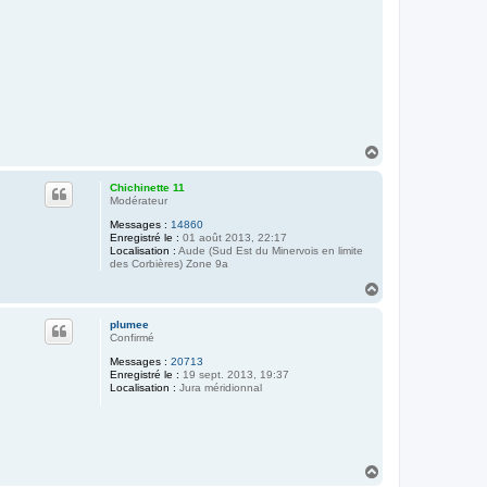
H
a
u
Chichinette 11
t
Modérateur
Messages :
14860
Enregistré le :
01 août 2013, 22:17
Localisation :
Aude (Sud Est du Minervois en limite
des Corbières) Zone 9a
H
a
u
plumee
t
Confirmé
Messages :
20713
Enregistré le :
19 sept. 2013, 19:37
Localisation :
Jura méridionnal
H
a