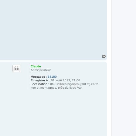
H
a
u
Claude
t
Administrateur
Messages :
34180
Enregistré le :
01 août 2013, 21:06
Localisation :
06- Collines niçoises (300 m) entre
mer et montagnes, près du lit du Var.