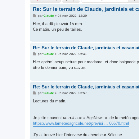
Re: Sur le terrain de Claude, jardiniais et c
M
par
Claude
»
04 nov. 2022, 12:29
e
s
Hier, il a dû pleuvoir 15 mm.
s
Ce matin, un peu de tailles.
a
g
e
Re: Sur le terrain de Claude, jardiniais et casaniai
M
par
Claude
»
05 nov. 2022, 06:41
e
s
Hier aprèm’ acupuncture pour madame, et donc baignade p
s
être le dernier bain, va savoir.
a
g
e
Re: Sur le terrain de Claude, jardiniais et casaniai
M
par
Claude
»
05 nov. 2022, 06:57
e
s
Lectures du matin.
s
a
g
e
Je jette souvent
un œil
aux « AgriNews « de la météo agrico
https://www.lameteoagricole.net/previsi ... 06670.html
J’y ai trouvé hier l’interview du chercheur Sélosse