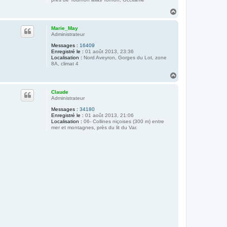
H
a
u
Marie_May
t
Administrateur
Messages :
16409
Enregistré le :
01 août 2013, 23:36
Localisation :
Nord Aveyron, Gorges du Lot, zone
8A, climat 4
H
a
u
Claude
t
Administrateur
Messages :
34180
Enregistré le :
01 août 2013, 21:06
Localisation :
06- Collines niçoises (300 m) entre
mer et montagnes, près du lit du Var.