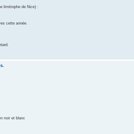
e limitrophe de Nice) :
ves cette année.
etard.
s.
en noir et blanc