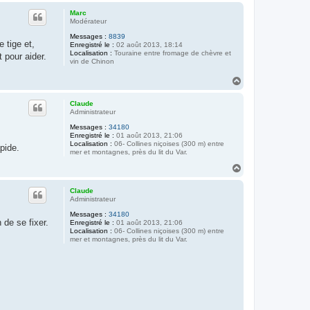
u
Marc
t
Modérateur
Messages :
8839
 tige et,
Enregistré le :
02 août 2013, 18:14
Localisation :
Touraine entre fromage de chèvre et
 pour aider.
vin de Chinon
H
a
u
Claude
t
Administrateur
Messages :
34180
Enregistré le :
01 août 2013, 21:06
Localisation :
06- Collines niçoises (300 m) entre
pide.
mer et montagnes, près du lit du Var.
H
a
u
Claude
t
Administrateur
Messages :
34180
 de se fixer.
Enregistré le :
01 août 2013, 21:06
Localisation :
06- Collines niçoises (300 m) entre
mer et montagnes, près du lit du Var.