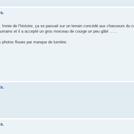
s.
r. Ironie de l’histoire, ça se passait sur un terrain concédé aux chasseurs du c
s humains et il a accepté un gros morceau de courge un peu gâté ……
s photos floues par manque de lumière.
s.
s.