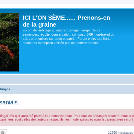
ICI L'ON SÈME...... Prenons-en
de la graine
Forum de jardinage au naturel : potager, verger, fleurs,
semences, récolte, conservation, compost, BRF, non-travail du
sol, serre, culture sur butte et carré…Forum en lecture libre,
accès sur inscription validée par les administrateurs.
dingos
saniais.
gal dès qu'il aura été porté à leur connaissance. Pour que les échanges soient fructueux et qu
exprimées sont celles des auteurs respectifs, les modérateurs et administrateurs n'en ser
echercher
Recherche avancée
12660 messages