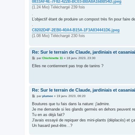
0833AF4E-7F82-422B-BC03-BBA8A16BB54D.jpeg
(1.24 Mio) Téléchargé 239 fois
.
L’objectif étant de produire un compost très fin pour faire 
.
C8202D4F-2EB0-40A4-B15A-1F3A834441D6.jpeg
(1.08 Mio) Téléchargé 230 fois
Re: Sur le terrain de Claude, jardiniais et casaniai
M
par
Chichinette 11
»
18 janv. 2023, 23:30
e
s
Elles ne contiennent pas trop de tanins ?
s
a
g
e
Re: Sur le terrain de Claude, jardiniais et casaniai
M
par
plumee
»
19 janv. 2023, 06:20
e
s
Boutures que tu fais dans la nature: j'admire.
s
Je me demande si les glands germés en dehors peuvent r
a
g
Tu en as déjà fait?
e
J'avais essayé de repiquer des mini-plants (déplacés) et ç
Un hasard peut-être…?