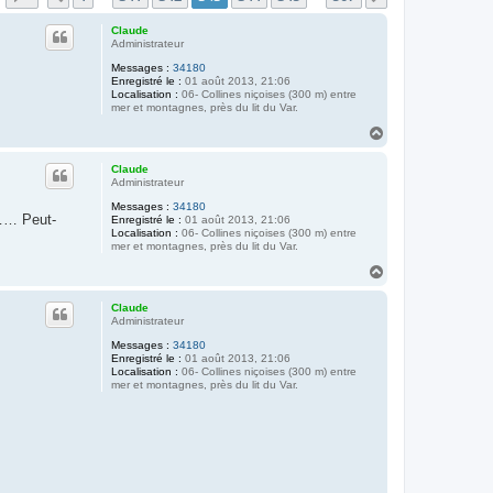
Claude
Administrateur
Messages :
34180
Enregistré le :
01 août 2013, 21:06
Localisation :
06- Collines niçoises (300 m) entre
mer et montagnes, près du lit du Var.
H
a
u
Claude
t
Administrateur
Messages :
34180
r…… Peut-
Enregistré le :
01 août 2013, 21:06
Localisation :
06- Collines niçoises (300 m) entre
mer et montagnes, près du lit du Var.
H
a
u
Claude
t
Administrateur
Messages :
34180
Enregistré le :
01 août 2013, 21:06
Localisation :
06- Collines niçoises (300 m) entre
mer et montagnes, près du lit du Var.