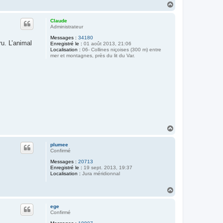
H
a
u
Claude
t
Administrateur
Messages :
34180
ru. L’animal
Enregistré le :
01 août 2013, 21:06
Localisation :
06- Collines niçoises (300 m) entre
mer et montagnes, près du lit du Var.
H
a
u
plumee
t
Confirmé
Messages :
20713
Enregistré le :
19 sept. 2013, 19:37
Localisation :
Jura méridionnal
H
a
u
ege
t
Confirmé