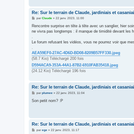
Re: Sur le terrain de Claude, jardiniais et casaniai
M
par
Claude
»
22 janv. 2023, 11:00
e
s
Rencontre surprise en tête à tête avec un sanglier, hier soi
s
ne vivra pas longtemps : il manque de timidité devant le
a
g
.
e
Le forum refusant les vidéos, vous ne pourrez voir que me
.
AEA59EF0-27AC-4D6D-BD08-8209B57FF330.jpeg
(58.7 Kio) Téléchargé 200 fois
D594ACA9-353A-44A1-87B2-6910FAB35418.jpeg
(24.12 Kio) Téléchargé 196 fois
Re: Sur le terrain de Claude, jardiniais et casaniai
M
par
plumee
»
22 janv. 2023, 11:04
e
s
Son petit nom? :P
s
a
g
e
Re: Sur le terrain de Claude, jardiniais et casaniai
M
par
ege
»
22 janv. 2023, 11:17
e