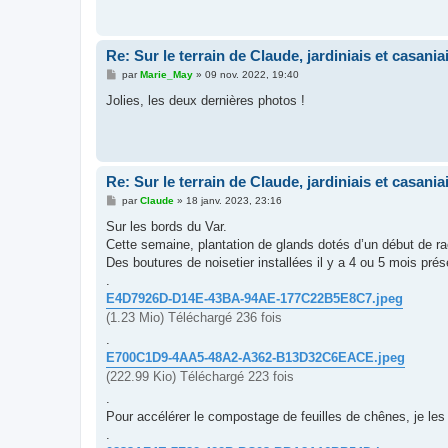
g
e
Re: Sur le terrain de Claude, jardiniais et casaniai
M
par
Marie_May
»
09 nov. 2022, 19:40
e
s
Jolies, les deux dernières photos !
s
a
g
e
Re: Sur le terrain de Claude, jardiniais et casaniai
M
par
Claude
»
18 janv. 2023, 23:16
e
s
Sur les bords du Var.
s
Cette semaine, plantation de glands dotés d’un début de rac
a
g
Des boutures de noisetier installées il y a 4 ou 5 mois pré
e
.
E4D7926D-D14E-43BA-94AE-177C22B5E8C7.jpeg
(1.23 Mio) Téléchargé 236 fois
.
E700C1D9-4AA5-48A2-A362-B13D32C6EACE.jpeg
(222.99 Kio) Téléchargé 223 fois
.
Pour accélérer le compostage de feuilles de chênes, je les
.