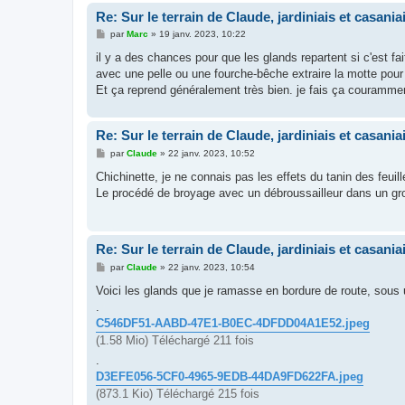
Re: Sur le terrain de Claude, jardiniais et casaniai
M
par
Marc
»
19 janv. 2023, 10:22
e
s
il y a des chances pour que les glands repartent si c'est fa
s
avec une pelle ou une fourche-bêche extraire la motte pour l
a
g
Et ça reprend généralement très bien. je fais ça couramme
e
Re: Sur le terrain de Claude, jardiniais et casaniai
M
par
Claude
»
22 janv. 2023, 10:52
e
s
Chichinette, je ne connais pas les effets du tanin des feuil
s
Le procédé de broyage avec un débroussailleur dans un gros
a
g
e
Re: Sur le terrain de Claude, jardiniais et casaniai
M
par
Claude
»
22 janv. 2023, 10:54
e
s
Voici les glands que je ramasse en bordure de route, sous u
s
.
a
g
C546DF51-AABD-47E1-B0EC-4DFDD04A1E52.jpeg
e
(1.58 Mio) Téléchargé 211 fois
.
D3EFE056-5CF0-4965-9EDB-44DA9FD622FA.jpeg
(873.1 Kio) Téléchargé 215 fois