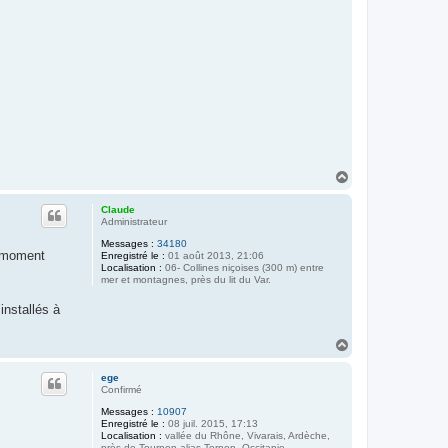
H
a
u
Claude
t
Administrateur
Messages :
34180
r moment
Enregistré le :
01 août 2013, 21:06
Localisation :
06- Collines niçoises (300 m) entre
mer et montagnes, près du lit du Var.
installés à
H
a
u
ege
t
Confirmé
Messages :
10907
Enregistré le :
08 juil. 2015, 17:13
Localisation :
vallée du Rhône, Vivarais, Ardèche,
près de Tournon alias Tornon, Occitanie