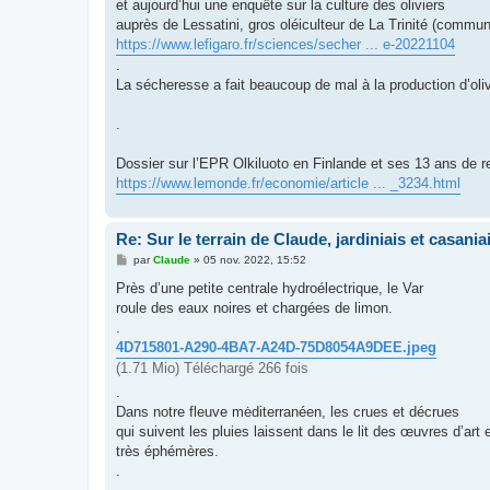
et aujourd’hui une enquête sur la culture des oliviers
auprès de Lessatini, gros oléiculteur de La Trinité (commun
https://www.lefigaro.fr/sciences/secher ... e-20221104
.
La sécheresse a fait beaucoup de mal à la production d’oli
.
Dossier sur l’EPR Olkiluoto en Finlande et ses 13 ans de r
https://www.lemonde.fr/economie/article ... _3234.html
Re: Sur le terrain de Claude, jardiniais et casaniai
M
par
Claude
»
05 nov. 2022, 15:52
e
s
Près d’une petite centrale hydroélectrique, le Var
s
roule des eaux noires et chargées de limon.
a
g
.
e
4D715801-A290-4BA7-A24D-75D8054A9DEE.jpeg
(1.71 Mio) Téléchargé 266 fois
.
Dans notre fleuve mėditerranéen, les crues et décrues
qui suivent les pluies laissent dans le lit des œuvres d’art 
très éphémères.
.