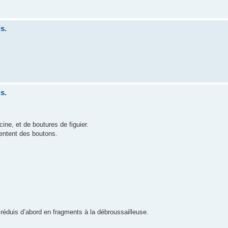
s.
s.
ine, et de boutures de figuier.
sentent des boutons.
 réduis d’abord en fragments à la débroussailleuse.