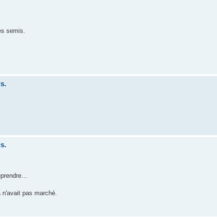
des semis.
s.
s.
eprendre…
a n'avait pas marché.