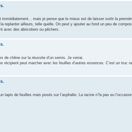
s.
it immédiatement... mais je pense que le mieux est de laisser sortir la première
a replanter ailleurs, telle quelle. On peut y ajouter au fond un peu de compost
nt avec des abricotiers ou pêchers.
s.
les de chêne sur la réussite d’un semis. Je verrai.
 récipient peut marcher avec les feuilles d’autres essences. C’est un truc ra
s.
n tapis de feuilles mais posés sur l’asphalte. La racine n?a pas eu l’occasion