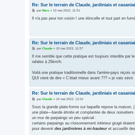
Re: Sur le terrain de Claude, jardiniais et casaniai
M
par
Marc
»
10 mai 2022, 11:51
e
s
Il n'a pas peur ton voisin ! une étincelle et tout part en fum
s
a
g
e
Re: Sur le terrain de Claude, jardiniais et casaniai
M
par
Claude
»
10 mai 2022, 11:57
e
s
Il me semble que cette pratique est toujours interdite par le
s
rafales à 25km/h.
a
g
e
Voilà une pratique traditionnelle dans l'arrière-pays niçois où
QUI vient de dire « C’était mieux avant ??? » je vais sévir.
Re: Sur le terrain de Claude, jardiniais et casaniai
M
par
Claude
»
10 mai 2022, 13:31
e
s
Sous la grande plate-forme sur laquelle repose la maison, j
s
une plate—bande étroite et complantée de deux noisetiers 
a
g
un mur de parpaings un peu spécial :
e
certains parpaings au cloisonnement intérieur grugé étaie
pour devenir
des jardinières à mi-hauteur
et accueillir de
.