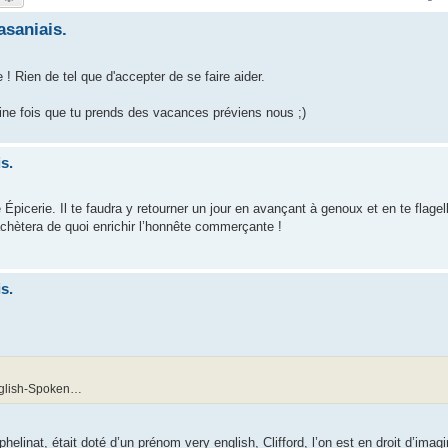
asaniais.
! Rien de tel que d'accepter de se faire aider.
chaine fois que tu prends des vacances préviens nous ;)
s.
Épicerie. Il te faudra y retourner un jour en avançant à genoux et en te flagel
chètera de quoi enrichir l’honnête commerçante !
s.
nglish-Spoken…
elinat, était doté d’un prénom very english, Clifford, l’on est en droit d’imagi