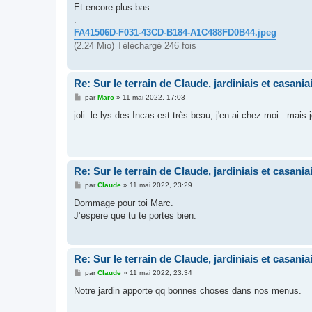
Et encore plus bas.
.
FA41506D-F031-43CD-B184-A1C488FD0B44.jpeg
(2.24 Mio) Téléchargé 246 fois
Re: Sur le terrain de Claude, jardiniais et casaniai
M
par
Marc
»
11 mai 2022, 17:03
e
s
joli. le lys des Incas est très beau, j'en ai chez moi...mais j
s
a
g
e
Re: Sur le terrain de Claude, jardiniais et casaniai
M
par
Claude
»
11 mai 2022, 23:29
e
s
Dommage pour toi Marc.
s
J’espere que tu te portes bien.
a
g
e
Re: Sur le terrain de Claude, jardiniais et casaniai
M
par
Claude
»
11 mai 2022, 23:34
e
s
Notre jardin apporte qq bonnes choses dans nos menus.
s
a