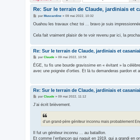
Re: Sur le terrain de Claude, jardiniais et c
M
par
Muscardine
»
09 mai 2022, 10:32
e
s
Ouahou les travaux chez toi ... bravo je suis impressionnée 
s
a
g
Cela fait vraiment plaisir de te voir revenu par ici, la pro
e
Re: Sur le terrain de Claude, jardiniais et casaniai
M
par
Claude
»
09 mai 2022, 10:58
e
s
ÉGE, tu fis une bourde gravissime en « évitant » la célèbre 
s
avec une poignée d’orties. Et là tu demanderas pardon et a
a
g
e
Re: Sur le terrain de Claude, jardiniais et casaniai
M
par
Claude
»
09 mai 2022, 11:12
e
s
J’ai écrit brièvement.
s
a
g
e
d’un grand-père géniteur inconnu mais probablement E
Il fut un géniteur inconnu … au bataillon.
Et comme l’enfançon qui naquit en 1919, qui a grandi en orph