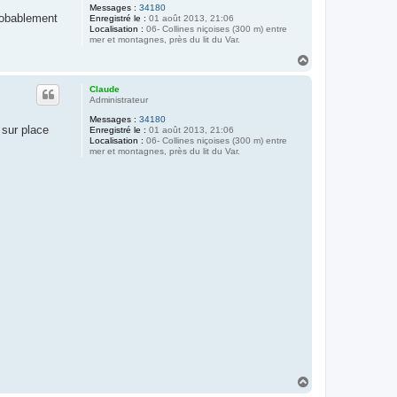
Messages :
34180
probablement
Enregistré le :
01 août 2013, 21:06
Localisation :
06- Collines niçoises (300 m) entre
mer et montagnes, près du lit du Var.
H
a
u
Claude
t
Administrateur
Messages :
34180
 sur place
Enregistré le :
01 août 2013, 21:06
Localisation :
06- Collines niçoises (300 m) entre
mer et montagnes, près du lit du Var.
H
a