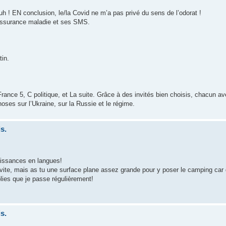
h ! EN conclusion, le/la Covid ne m’a pas privé du sens de l’odorat !
’assurance maladie et ses SMS.
in.
 France 5, C politique, et La suite. Grâce à des invités bien choisis, chacun a
hoses sur l’Ukraine, sur la Russie et le régime.
s.
naissances en langues!
nvite, mais as tu une surface plane assez grande pour y poser le camping car
lies que je passe régulièrement!
s.