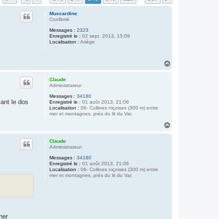
Muscardine
Confirmé
Messages :
2323
Enregistré le :
02 sept. 2013, 15:09
Localisation :
Ariège
H
a
u
Claude
t
Administrateur
Messages :
34180
lant le dos
Enregistré le :
01 août 2013, 21:06
Localisation :
06- Collines niçoises (300 m) entre
mer et montagnes, près du lit du Var.
H
a
u
Claude
t
Administrateur
Messages :
34180
Enregistré le :
01 août 2013, 21:06
Localisation :
06- Collines niçoises (300 m) entre
mer et montagnes, près du lit du Var.
ner