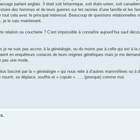
age parlant anglais. Il était soit britannique, soit états-unien, soit canadien,
l’histoire des hommes et de leurs guerres sur les racines d’une famille et les f
e tout cela avec le principal intéressé. Beaucoup de questions relationnelles 
 je le sais maintenant.
ette relation ou coucherie ? C’est impossible à connaître aujourd’hui sauf déco
je ne suis pas accroc à la généalogie, ou du moins pas à celle qui est à la 
ient en enquêteurs coriaces de leurs origines génétiques mais je me demand
ée pas une mode.
 plus fasciné par la « généalogie » qui nous relie à d’autres mammifères ou à 
e nourrit, se déplace, souffre et « copule »…… (presque) comme moi.
s.