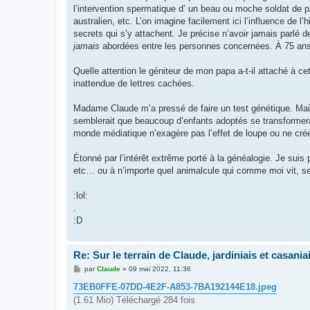
l’intervention spermatique d’ un beau ou moche soldat de pass
australien, etc. L’on imagine facilement ici l’influence de 
secrets qui s’y attachent. Je précise n’avoir jamais parlé d
jamais
abordées entre les personnes concernėes. À 75 ans,
Quelle attention le géniteur de mon papa a-t-il attaché à c
inattendue de lettres cachées.
Madame Claude m’a pressé de faire un test génétique. Mais 
semblerait que beaucoup d’enfants adoptés se transformera
monde médiatique n’exagère pas l’effet de loupe ou ne cr
Étonné par l’intérêt extrême porté à la généalogie. Je suis
etc… ou à n’importe quel animalcule qui comme moi vit, s
:lol:
.
:D
Re: Sur le terrain de Claude, jardiniais et casaniai
M
par
Claude
»
09 mai 2022, 11:36
e
s
73EB0FFE-07DD-4E2F-A853-7BA192144E18.jpeg
s
(1.61 Mio) Téléchargé 284 fois
a
g