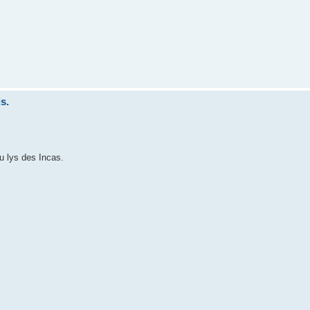
s.
u lys des Incas.