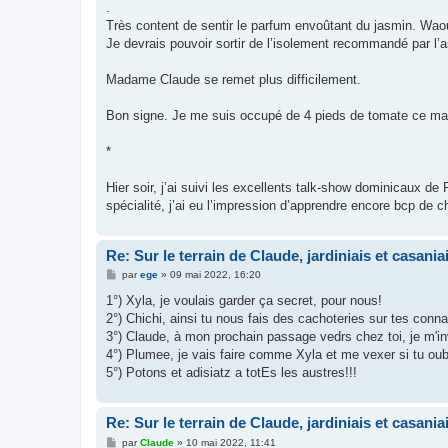
.
e
Très content de sentir le parfum envoûtant du jasmin. Waou
Je devrais pouvoir sortir de l’isolement recommandé par l
Madame Claude se remet plus difficilement.
Bon signe. Je me suis occupé de 4 pieds de tomate ce mat
*
Hier soir, j’ai suivi les excellents talk-show dominicaux de
spécialité, j’ai eu l’impression d’apprendre encore bcp de c
Re: Sur le terrain de Claude, jardiniais et casaniai
M
par
ege
»
09 mai 2022, 16:20
e
s
1°) Xyla, je voulais garder ça secret, pour nous!
s
2°) Chichi, ainsi tu nous fais des cachoteries sur tes con
a
g
3°) Claude, à mon prochain passage vedrs chez toi, je m'i
e
4°) Plumee, je vais faire comme Xyla et me vexer si tu oub
5°) Potons et adisiatz a totEs les austres!!!
Re: Sur le terrain de Claude, jardiniais et casaniai
M
par
Claude
»
10 mai 2022, 11:41