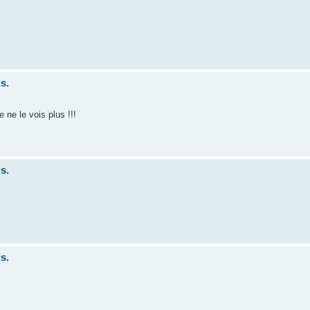
s.
e ne le vois plus !!!
s.
s.