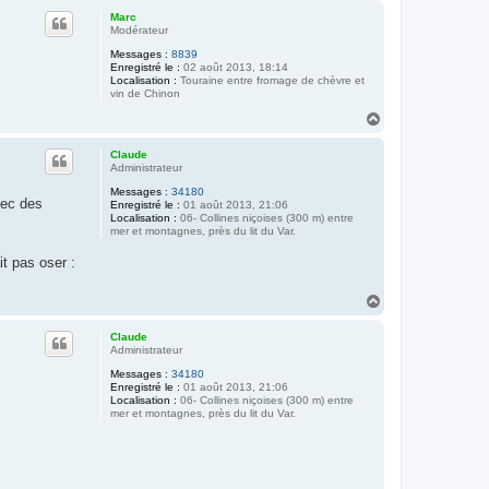
u
Marc
t
Modérateur
Messages :
8839
Enregistré le :
02 août 2013, 18:14
Localisation :
Touraine entre fromage de chèvre et
vin de Chinon
H
a
u
Claude
t
Administrateur
Messages :
34180
vec des
Enregistré le :
01 août 2013, 21:06
Localisation :
06- Collines niçoises (300 m) entre
mer et montagnes, près du lit du Var.
it pas oser :
H
a
u
Claude
t
Administrateur
Messages :
34180
Enregistré le :
01 août 2013, 21:06
Localisation :
06- Collines niçoises (300 m) entre
mer et montagnes, près du lit du Var.