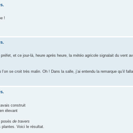
s.
ée !
s.
 préfet, et ce jour-là, heure après heure, la météo agricole signalait du vent a
 l’on se croit très malin. Oh ! Dans la salle, j’ai entendu la remarque qu’il falla
s.
’avais construit
en élevant
nt posés
de travers
s plantes. Voici le résultat.