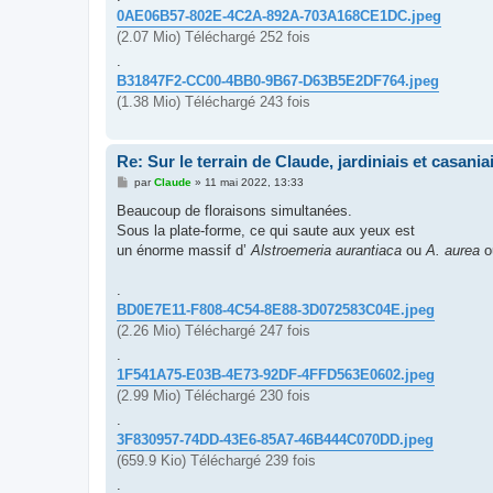
0AE06B57-802E-4C2A-892A-703A168CE1DC.jpeg
(2.07 Mio) Téléchargé 252 fois
.
B31847F2-CC00-4BB0-9B67-D63B5E2DF764.jpeg
(1.38 Mio) Téléchargé 243 fois
Re: Sur le terrain de Claude, jardiniais et casaniai
M
par
Claude
»
11 mai 2022, 13:33
e
s
Beaucoup de floraisons simultanées.
s
Sous la plate-forme, ce qui saute aux yeux est
a
g
un énorme massif d’
Alstroemeria aurantiaca
ou
A. aurea
o
e
.
BD0E7E11-F808-4C54-8E88-3D072583C04E.jpeg
(2.26 Mio) Téléchargé 247 fois
.
1F541A75-E03B-4E73-92DF-4FFD563E0602.jpeg
(2.99 Mio) Téléchargé 230 fois
.
3F830957-74DD-43E6-85A7-46B444C070DD.jpeg
(659.9 Kio) Téléchargé 239 fois
.