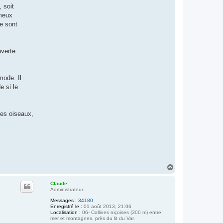
 soit
ameux
ne sont
uverte
mode. Il
e si le
des oiseaux,
H
a
u
Claude
t
Administrateur
Messages :
34180
Enregistré le :
01 août 2013, 21:06
Localisation :
06- Collines niçoises (300 m) entre
mer et montagnes, près du lit du Var.