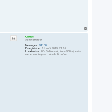
H
a
u
Claude
t
Administrateur
Messages :
34180
Enregistré le :
01 août 2013, 21:06
Localisation :
06- Collines niçoises (300 m) entre
mer et montagnes, près du lit du Var.