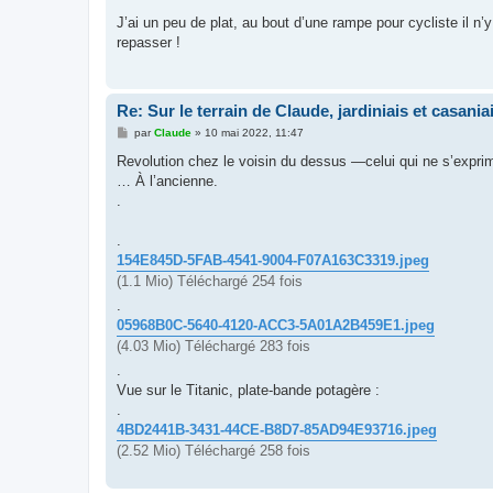
e
s
J’ai un peu de plat, au bout d’une rampe pour cycliste il n’y
s
repasser !
a
g
e
Re: Sur le terrain de Claude, jardiniais et casaniai
M
par
Claude
»
10 mai 2022, 11:47
e
s
Revolution chez le voisin du dessus —celui qui ne s’exprime
s
… À l’ancienne.
a
g
.
e
.
154E845D-5FAB-4541-9004-F07A163C3319.jpeg
(1.1 Mio) Téléchargé 254 fois
.
05968B0C-5640-4120-ACC3-5A01A2B459E1.jpeg
(4.03 Mio) Téléchargé 283 fois
.
Vue sur le Titanic, plate-bande potagère :
.
4BD2441B-3431-44CE-B8D7-85AD94E93716.jpeg
(2.52 Mio) Téléchargé 258 fois