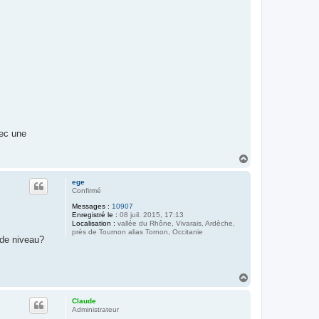
vec une
H
a
u
ege
t
Confirmé
Messages :
10907
Enregistré le :
08 juil. 2015, 17:13
Localisation :
vallée du Rhône, Vivarais, Ardèche,
près de Tournon alias Tornon, Occitanie
 de niveau?
H
a
u
Claude
t
Administrateur