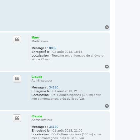
H
a
u
Marc
t
Modérateur
Messages :
8839
Enregistré le :
02 août 2013, 18:14
Localisation :
Touraine entre fromage de chèvre et
vin de Chinon
H
a
u
Claude
t
Administrateur
Messages :
34180
Enregistré le :
01 août 2013, 21:06
Localisation :
06- Collines niçoises (300 m) entre
mer et montagnes, près du lit du Var.
H
a
u
Claude
t
Administrateur
Messages :
34180
Enregistré le :
01 août 2013, 21:06
Localisation :
06- Collines niçoises (300 m) entre
mer et montagnes, près du lit du Var.