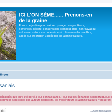
ICI L'ON SÈME...... Prenons-en
de la graine
Forum de jardinage au naturel : potager, verger, fleurs,
semences, récolte, conservation, compost, BRF, non-travail du
sol, serre, culture sur butte et carré…Forum en lecture libre,
accès sur inscription validée par les administrateurs.
dingos
saniais.
gal dès qu'il aura été porté à leur connaissance. Pour que les échanges soient fructueux et qu
exprimées sont celles des auteurs respectifs, les modérateurs et administrateurs n'en ser
echercher
Recherche avancée
12660 messages