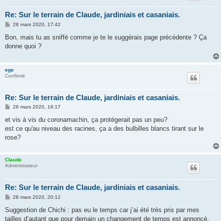
Re: Sur le terrain de Claude, jardiniais et casaniais.
M
28 mars 2020, 17:42
e
s
Bon, mais tu as sniffé comme je te le suggérais page précédente ? Ça
s
donne quoi ?
a
g
e
ege
Confirmé
Re: Sur le terrain de Claude, jardiniais et casaniais.
M
28 mars 2020, 18:17
e
s
et vis à vis du coronamachin, ça protégerait pas un peu?
s
est ce qu'au niveau des racines, ça a des bulbilles blancs tirant sur le
a
g
rose?
e
Claude
Administrateur
Re: Sur le terrain de Claude, jardiniais et casaniais.
M
28 mars 2020, 20:12
e
s
Suggestion de Chichi : pas eu le temps car j’ai été très pris par mes
s
tailles d’autant que pour demain un changement de temps est annoncé,
a