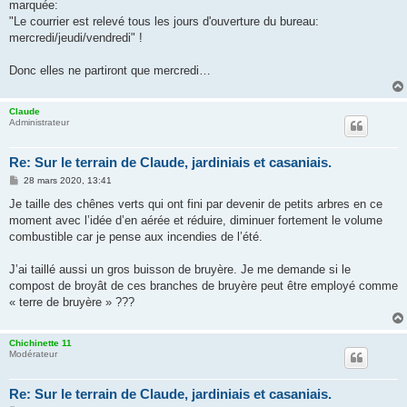
marquée:
"Le courrier est relevé tous les jours d'ouverture du bureau:
mercredi/jeudi/vendredi" !
Donc elles ne partiront que mercredi…
Claude
Administrateur
Re: Sur le terrain de Claude, jardiniais et casaniais.
M
28 mars 2020, 13:41
e
s
Je taille des chênes verts qui ont fini par devenir de petits arbres en ce
s
moment avec l’idée d’en aérée et réduire, diminuer fortement le volume
a
g
combustible car je pense aux incendies de l’été.
e
J’ai taillé aussi un gros buisson de bruyère. Je me demande si le
compost de broyât de ces branches de bruyère peut être employé comme
« terre de bruyère » ???
Chichinette 11
Modérateur
Re: Sur le terrain de Claude, jardiniais et casaniais.