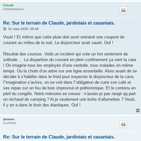
Claude
Administrateur
Re: Sur le terrain de Claude, jardiniais et casaniais.
M
31 mars 2020, 09:46
e
s
Vouiii ! Et même que cette pluie doit avoir entrainé une coupure de
s
courant au milieu de la nuit. Le disjoncteur avait sauté. Ouf !
a
g
e
Résultat des courses. Voilà un incident qui crée un fort sentiment de
solitude … La disparition du courant en plein confinement ça sent la cata
! On imagine tous les employés d’une centrale, tous malades en même
temps. Ou la chute d’un arbre sur une ligne essentielle. Alors avant de se
décider à s’habiller dans le froid pour inspecter le disjoncteur de la cave,
l"imagination s’active, on se voit dans l"obligation de cuire son café et
ses repas sur un feu de bois improvisé et préhistorique. Et le contenu en
péril du congélo. Notre mémoire se creuse : n’aurais-je pas rangé qq part
un réchaud de camping ? Ai-je seulement une boîte d’allumettes ? Vouiii,
il y en a dans le tiroir des élastiques. Ouf !
plumee
Confirmé
Re: Sur le terrain de Claude, jardiniais et casaniais.