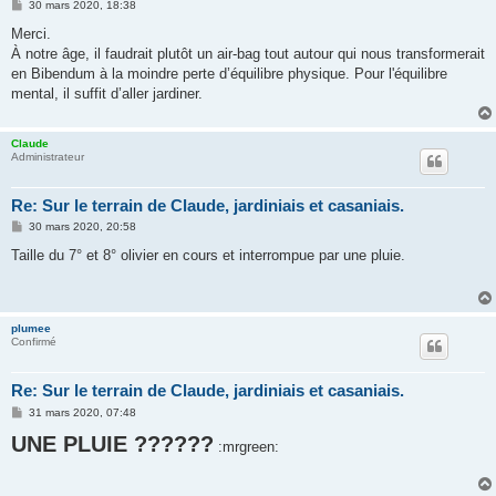
M
30 mars 2020, 18:38
e
s
Merci.
s
À notre âge, il faudrait plutôt un air-bag tout autour qui nous transformerait
a
g
en Bibendum à la moindre perte d’équilibre physique. Pour l'équilibre
e
mental, il suffit d’aller jardiner.
Claude
Administrateur
Re: Sur le terrain de Claude, jardiniais et casaniais.
M
30 mars 2020, 20:58
e
s
Taille du 7° et 8° olivier en cours et interrompue par une pluie.
s
a
g
e
plumee
Confirmé
Re: Sur le terrain de Claude, jardiniais et casaniais.
M
31 mars 2020, 07:48
e
UNE PLUIE ??????
s
:mrgreen:
s
a
g
e