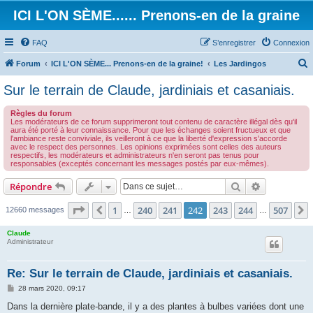
ICI L'ON SÈME...... Prenons-en de la graine
FAQ
S’enregistrer
Connexion
Forum
ICI L'ON SÈME... Prenons-en de la graine!
Les Jardingos
e
Sur le terrain de Claude, jardiniais et casaniais.
c
Règles du forum
h
Les modérateurs de ce forum supprimeront tout contenu de caractère illégal dès qu'il
aura été porté à leur connaissance. Pour que les échanges soient fructueux et que
e
l'ambiance reste conviviale, ils veilleront à ce que la liberté d'expression s'accorde
avec le respect des personnes. Les opinions exprimées sont celles des auteurs
r
respectifs, les modérateurs et administrateurs n'en seront pas tenus pour
responsables (exceptés concernant les messages postés par eux-mêmes).
c
h
Rechercher
Recherche 
Répondre
e
Page
242
sur
507
1
240
241
242
243
244
507
Précédente
12660 messages
…
…
r
Claude
Administrateur
Re: Sur le terrain de Claude, jardiniais et casaniais.
M
28 mars 2020, 09:17
e
s
Dans la dernière plate-bande, il y a des plantes à bulbes variées dont une
s