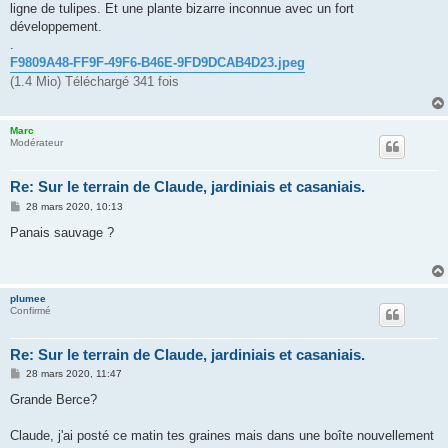
ligne de tulipes. Et une plante bizarre inconnue avec un fort
a
g
développement.
e
.
F9809A48-FF9F-49F6-B46E-9FD9DCAB4D23.jpeg
(1.4 Mio) Téléchargé 341 fois
Marc
Modérateur
Re: Sur le terrain de Claude, jardiniais et casaniais.
M
28 mars 2020, 10:13
e
s
Panais sauvage ?
s
a
g
e
plumee
Confirmé
Re: Sur le terrain de Claude, jardiniais et casaniais.
M
28 mars 2020, 11:47
e
s
Grande Berce?
s
a
g
Claude, j'ai posté ce matin tes graines mais dans une boîte nouvellement
e