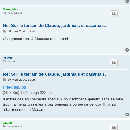
e
Marie_May
Administrateur
Re: Sur le terrain de Claude, jardiniais et casaniais.
M
30 mars 2020, 09:44
e
s
Une grosse bise à
Claudine
de ma part...
s
a
g
e
Plumix
Confirmé
Re: Sur le terrain de Claude, jardiniais et casaniais.
M
30 mars 2020, 12:35
e
s
Prie-dieu.jpg
s
(20.8 Kio) Téléchargé 282 fois
a
g
Il existe des equipements spéciaux pour tomber à genoux sans se faire
e
trop mal,hélas on ne les a pas toujours à portée de genoux !Prompt
rétablissement à Madame!
Claude
Administrateur