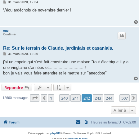
M
31 mars 2020, 12:34
e
s
Vécu ardéchois de novembre dernier !
s
a
g
e
ege
Confirmé
Re: Sur le terrain de Claude, jardiniais et casaniais.
M
31 mars 2020, 13:20
e
s
j'ai un copain qui s'est fait construire une maison "tout électrique il y a
s
une vingtaine d'années et............................ !
a
g
bon je vais vous faire attendre et le mettre sur "anecdote"
e
Répondre
Page
242
sur
507
1
240
241
242
243
244
507
Précédente
12660 messages
…
…
Aller à
Forum
Heures au format
UTC+02:00
Développé par
phpBB
® Forum Software © phpBB Limited
Traduit par
phpBB-fr.com