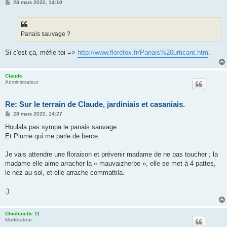
M
28 mars 2020, 14:10
e
s
s
a
g
Panais sauvage ?
e
Si c'est ça, méfie toi =>
http://www.floretox.fr/Panais%20urticant.htm
.
Claude
Administrateur
Re: Sur le terrain de Claude, jardiniais et casaniais.
M
28 mars 2020, 14:27
e
s
Houlala pas sympa le panais sauvage.
s
Et Plume qui me parle de berce.
a
g
e
Je vais attendre une floraison et prévenir madame de ne pas toucher ; la
madame elle aime arracher la « mauvaizherbe », elle se met à 4 pattes,
le nez au sol, et elle arrache commattila.
;)
Chichinette 11
Modérateur