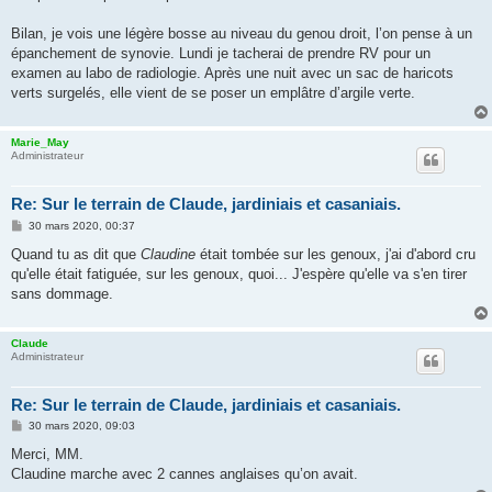
Bilan, je vois une légère bosse au niveau du genou droit, l’on pense à un
épanchement de synovie. Lundi je tacherai de prendre RV pour un
examen au labo de radiologie. Après une nuit avec un sac de haricots
verts surgelés, elle vient de se poser un emplâtre d’argile verte.
Marie_May
Administrateur
Re: Sur le terrain de Claude, jardiniais et casaniais.
M
30 mars 2020, 00:37
e
s
Quand tu as dit que
Claudine
était tombée sur les genoux, j'ai d'abord cru
s
qu'elle était fatiguée, sur les genoux, quoi... J'espère qu'elle va s'en tirer
a
g
sans dommage.
e
Claude
Administrateur
Re: Sur le terrain de Claude, jardiniais et casaniais.
M
30 mars 2020, 09:03
e
s
Merci, MM.
s
Claudine marche avec 2 cannes anglaises qu’on avait.
a
g