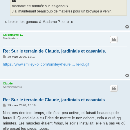
a
g
madame est tombée sur les genoux.
e
J’ai maintenant beaucoup de matières pour un broyage à venir.
Tu broies les genoux à Madame ? :o :o :o
Chichinette 11
Modérateur
Re: Sur le terrain de Claude, jardiniais et casaniais.
M
29 mars 2020, 12:17
e
s
https://www.smiley-lol.com/smiley/heure ... le-lol.gif
s
a
g
e
Claude
Administrateur
Re: Sur le terrain de Claude, jardiniais et casaniais.
M
29 mars 2020, 13:16
e
s
Non, ces derniers temps, elle était peu active, et faisait beaucoup de
s
fauteuil. Quand elle a eu l’idee de mettre le nez dehors, cela a duré qq
a
g
minutes. Les muscles étaient
froids
, le soir s’installait, elle n’a pas vu où
e
elle posait les pieds. :oops: