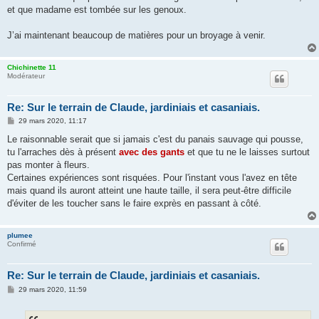
g
et que madame est tombée sur les genoux.
e
J’ai maintenant beaucoup de matières pour un broyage à venir.
Chichinette 11
Modérateur
Re: Sur le terrain de Claude, jardiniais et casaniais.
M
29 mars 2020, 11:17
e
s
Le raisonnable serait que si jamais c'est du panais sauvage qui pousse,
s
tu l'arraches dès à présent
avec des gants
et que tu ne le laisses surtout
a
g
pas monter à fleurs.
e
Certaines expériences sont risquées. Pour l'instant vous l'avez en tête
mais quand ils auront atteint une haute taille, il sera peut-être difficile
d'éviter de les toucher sans le faire exprès en passant à côté.
plumee
Confirmé
Re: Sur le terrain de Claude, jardiniais et casaniais.
M
29 mars 2020, 11:59
e
s
s