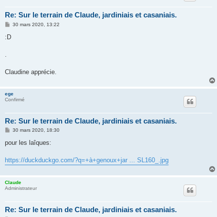
Re: Sur le terrain de Claude, jardiniais et casaniais.
M
30 mars 2020, 13:22
e
s
:D
s
a
g
.
e
Claudine apprécie.
ege
Confirmé
Re: Sur le terrain de Claude, jardiniais et casaniais.
M
30 mars 2020, 18:30
e
s
pour les laîques:
s
a
g
https://duckduckgo.com/?q=+à+genoux+jar ... SL160_.jpg
e
Claude
Administrateur
Re: Sur le terrain de Claude, jardiniais et casaniais.