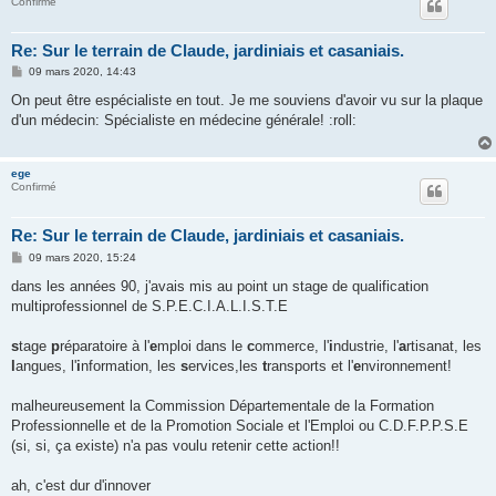
Confirmé
Re: Sur le terrain de Claude, jardiniais et casaniais.
M
09 mars 2020, 14:43
e
s
On peut être espécialiste en tout. Je me souviens d'avoir vu sur la plaque
s
d'un médecin: Spécialiste en médecine générale! :roll:
a
g
e
ege
Confirmé
Re: Sur le terrain de Claude, jardiniais et casaniais.
M
09 mars 2020, 15:24
e
s
dans les années 90, j'avais mis au point un stage de qualification
s
multiprofessionnel de S.P.E.C.I.A.L.I.S.T.E
a
g
e
s
tage
p
réparatoire à l'
e
mploi dans le
c
ommerce, l'
i
ndustrie, l'
a
rtisanat, les
l
angues, l'
i
nformation, les
s
ervices,les
t
ransports et l'
e
nvironnement!
malheureusement la Commission Départementale de la Formation
Professionnelle et de la Promotion Sociale et l'Emploi ou C.D.F.P.P.S.E
(si, si, ça existe) n'a pas voulu retenir cette action!!
ah, c'est dur d'innover