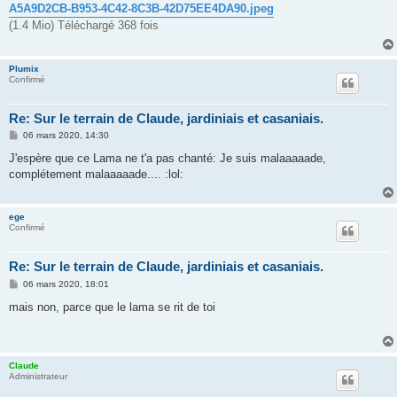
A5A9D2CB-B953-4C42-8C3B-42D75EE4DA90.jpeg
(1.4 Mio) Téléchargé 368 fois
Plumix
Confirmé
Re: Sur le terrain de Claude, jardiniais et casaniais.
M
06 mars 2020, 14:30
e
s
J'espère que ce Lama ne t'a pas chanté: Je suis malaaaaade,
s
complétement malaaaaade.... :lol:
a
g
e
ege
Confirmé
Re: Sur le terrain de Claude, jardiniais et casaniais.
M
06 mars 2020, 18:01
e
s
mais non, parce que le lama se rit de toi
s
a
g
e
Claude
Administrateur