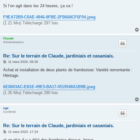
Si l’on agit dans les 24 heures, ça va !
.
F9EA72B9-C0AE-4846-8FBE-2FB668CF6F04.jpeg
(1.21 Mio) Téléchargé 297 fois
Claude
Administrateur
Re: Sur le terrain de Claude, jardiniais et casaniais.
M
11 mars 2020, 06:30
e
s
Achat et installation de deux plants de framboisier. Variété remontante :
s
Héritage.
a
g
.
e
6E0843AC-EB1E-49E5-BA17-4519548A1B9B.jpeg
(1.35 Mio) Téléchargé 290 fois
ege
Confirmé
Re: Sur le terrain de Claude, jardiniais et casaniais.
M
11 mars 2020, 17:24
e
s
et en plus,il y a déjà des framboise dessus, bravo