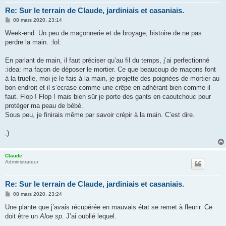
Re: Sur le terrain de Claude, jardiniais et casaniais.
M
08 mars 2020, 23:14
e
s
Week-end. Un peu de maçonnerie et de broyage, histoire de ne pas
s
perdre la main. :lol:
a
g
e
En parlant de main, il faut préciser qu’au fil du temps, j’ai perfectionné
:idea: ma façon de déposer le mortier. Ce que beaucoup de maçons font
à la truelle, moi je le fais à la main, je projette des poignées de mortier au
bon endroit et il s’ecrase comme une crêpe en adhérant bien comme il
faut. Flop ! Flop ! mais bien sûr je porte des gants en caoutchouc pour
protéger ma peau de bébé.
Sous peu, je finirais même par savoir crépir à la main. C’est dire.
;)
Claude
Administrateur
Re: Sur le terrain de Claude, jardiniais et casaniais.
M
08 mars 2020, 23:24
e
s
Une plante que j’avais récupérée en mauvais état se remet à fleurir. Ce
s
doit être un
Aloe sp
. J’ai oublié lequel.
a
g
.