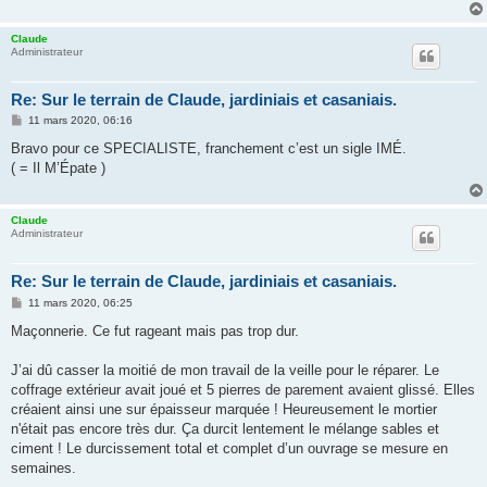
Claude
Administrateur
Re: Sur le terrain de Claude, jardiniais et casaniais.
M
11 mars 2020, 06:16
e
s
Bravo pour ce SPECIALISTE, franchement c’est un sigle IMÉ.
s
( = Il M’Épate )
a
g
e
Claude
Administrateur
Re: Sur le terrain de Claude, jardiniais et casaniais.
M
11 mars 2020, 06:25
e
s
Maçonnerie. Ce fut rageant mais pas trop dur.
s
a
g
J’ai dû casser la moitié de mon travail de la veille pour le réparer. Le
e
coffrage extérieur avait joué et 5 pierres de parement avaient glissé. Elles
créaient ainsi une sur épaisseur marquée ! Heureusement le mortier
n'était pas encore très dur. Ça durcit lentement le mélange sables et
ciment ! Le durcissement total et complet d’un ouvrage se mesure en
semaines.