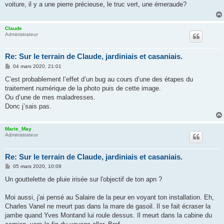
voiture, il y a une pierre précieuse, le truc vert, une émeraude?
a
g
e
Claude
Administrateur
Re: Sur le terrain de Claude, jardiniais et casaniais.
M
04 mars 2020, 21:01
e
s
C’est probablement l’effet d’un bug au cours d’une des étapes du
s
traitement numérique de la photo puis de cette image.
a
g
Ou d’une de mes maladresses.
e
Donc j’sais pas.
Marie_May
Administrateur
Re: Sur le terrain de Claude, jardiniais et casaniais.
M
05 mars 2020, 10:09
e
s
Un gouttelette de pluie irisée sur l'objectif de ton apn ?
s
a
g
Moi aussi, j'ai pensé au Salaire de la peur en voyant ton installation. Eh,
e
Charles Vanel ne meurt pas dans la mare de gasoil. Il se fait écraser la
jambe quand Yves Montand lui roule dessus. Il meurt dans la cabine du