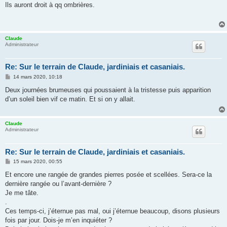
s
Ils auront droit à qq ombrières.
s
a
g
e
Claude
Administrateur
Re: Sur le terrain de Claude, jardiniais et casaniais.
M
14 mars 2020, 10:18
e
s
Deux journées brumeuses qui poussaient à la tristesse puis apparition
s
d’un soleil bien vif ce matin. Et si on y allait.
a
g
e
Claude
Administrateur
Re: Sur le terrain de Claude, jardiniais et casaniais.
M
15 mars 2020, 00:55
e
s
Et encore une rangée de grandes pierres posée et scellées. Sera-ce la
s
dernière rangée ou l’avant-dernière ?
a
g
Je me tâte.
e
.
Ces temps-ci, j’éternue pas mal, oui j’éternue beaucoup, disons plusieurs
fois par jour. Dois-je m’en inquiéter ?