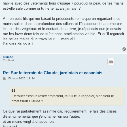
habillé avec des vêtements hors d’usage ? pourquoi la peau de tes mains
est-elle sale comme si tu ne te lavais jamais !?
À mon petit-fils qui me faisait la précédente remarque en regardant mes
mains salies dans la profondeur des sillons et l'épaisseur de la corne par
les jus des végétaux et le contact de la terre, je répondais que je devais
me les laver deux fois de suìte sans amélioration visible. Et qu’il regardait
les belles mains d’un travailleur .... manuel !
Pauvres de nous !
plumee
Confirmé
Re: Sur le terrain de Claude, jardiniais et casaniais.
M
15 mars 2020, 18:34
e
s
s
a
g
Eternuer c'est un reflex protecteur, faut-il te le rappeler, Monsieur le
e
professeur Claude ?
Ce que j'ai parfaitement assimilé car, régulièrement, je fais des crises
d'éternumements que j'enchaîne l'un sur l'autre,
et au moins vingt à chaque fois.
Epuisant.