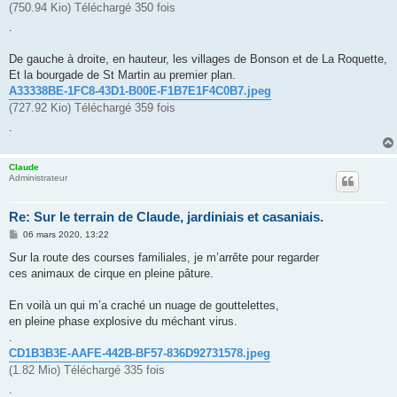
(750.94 Kio) Téléchargé 350 fois
.
De gauche à droite, en hauteur, les villages de Bonson et de La Roquette,
Et la bourgade de St Martin au premier plan.
A33338BE-1FC8-43D1-B00E-F1B7E1F4C0B7.jpeg
(727.92 Kio) Téléchargé 359 fois
.
Claude
Administrateur
Re: Sur le terrain de Claude, jardiniais et casaniais.
M
06 mars 2020, 13:22
e
s
Sur la route des courses familiales, je m’arrête pour regarder
s
ces animaux de cirque en pleine pâture.
a
g
e
En voilà un qui m’a craché un nuage de gouttelettes,
en pleine phase explosive du méchant virus.
.
CD1B3B3E-AAFE-442B-BF57-836D92731578.jpeg
(1.82 Mio) Téléchargé 335 fois
.