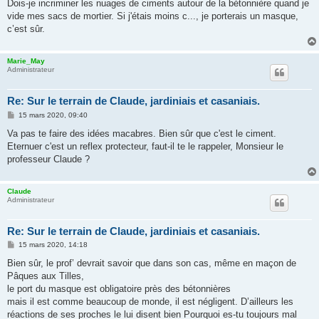
Dois-je incriminer les nuages de ciments autour de la bétonnière quand je
vide mes sacs de mortier. Si j'étais moins c..., je porterais un masque,
c’est sûr.
Marie_May
Administrateur
Re: Sur le terrain de Claude, jardiniais et casaniais.
M
15 mars 2020, 09:40
e
s
Va pas te faire des idées macabres. Bien sûr que c'est le ciment.
s
Eternuer c'est un reflex protecteur, faut-il te le rappeler, Monsieur le
a
g
professeur Claude ?
e
Claude
Administrateur
Re: Sur le terrain de Claude, jardiniais et casaniais.
M
15 mars 2020, 14:18
e
s
Bien sûr, le prof’ devrait savoir que dans son cas, même en maçon de
s
Pâques aux Tilles,
a
g
le port du masque est obligatoire près des bétonnières
e
mais il est comme beaucoup de monde, il est négligent. D’ailleurs les
réactions de ses proches le lui disent bien Pourquoi es-tu toujours mal