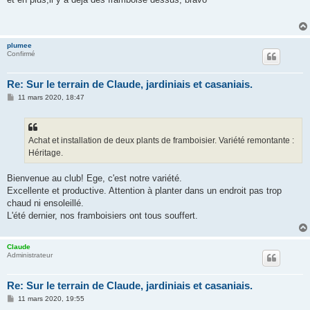
s
a
g
e
plumee
Confirmé
Re: Sur le terrain de Claude, jardiniais et casaniais.
M
11 mars 2020, 18:47
e
s
s
a
g
Achat et installation de deux plants de framboisier. Variété remontante :
e
Héritage.
Bienvenue au club! Ege, c'est notre variété.
Excellente et productive. Attention à planter dans un endroit pas trop
chaud ni ensoleillé.
L'été dernier, nos framboisiers ont tous souffert.
Claude
Administrateur
Re: Sur le terrain de Claude, jardiniais et casaniais.
M
11 mars 2020, 19:55
e