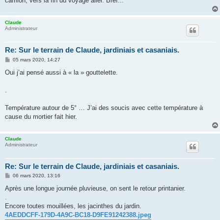
camion, vers la fin du voyage aller. Bref...
Claude
Administrateur
Re: Sur le terrain de Claude, jardiniais et casaniais.
M
05 mars 2020, 14:27
e
s
Oui j’ai pensé aussi à « la » gouttelette.
s
a
g
.
e
Température autour de 5° … J’ai des soucis avec cette température à
cause du mortier fait hier.
Claude
Administrateur
Re: Sur le terrain de Claude, jardiniais et casaniais.
M
06 mars 2020, 13:16
e
s
Après une longue journée pluvieuse, on sent le retour printanier.
s
.
a
g
Encore toutes mouillées, les jacinthes du jardin.
e
4AEDDCFF-179D-4A9C-BC18-D9FE91242388.jpeg