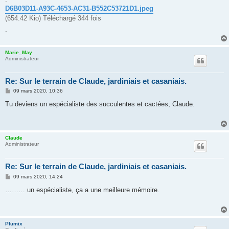
e
D6B03D11-A93C-4653-AC31-B552C53721D1.jpeg
(654.42 Kio) Téléchargé 344 fois
.
Marie_May
Administrateur
Re: Sur le terrain de Claude, jardiniais et casaniais.
M
09 mars 2020, 10:36
e
s
Tu deviens un espécialiste des succulentes et cactées, Claude.
s
a
g
e
Claude
Administrateur
Re: Sur le terrain de Claude, jardiniais et casaniais.
M
09 mars 2020, 14:24
e
s
……… un espécialiste, ça a une meilleure mémoire.
s
a
g
e
Plumix