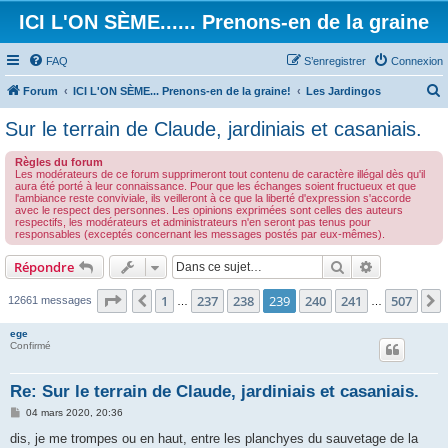
ICI L'ON SÈME...... Prenons-en de la graine
FAQ
S’enregistrer
Connexion
Forum
ICI L'ON SÈME... Prenons-en de la graine!
Les Jardingos
e
Sur le terrain de Claude, jardiniais et casaniais.
c
Règles du forum
h
Les modérateurs de ce forum supprimeront tout contenu de caractère illégal dès qu'il
aura été porté à leur connaissance. Pour que les échanges soient fructueux et que
e
l'ambiance reste conviviale, ils veilleront à ce que la liberté d'expression s'accorde
avec le respect des personnes. Les opinions exprimées sont celles des auteurs
r
respectifs, les modérateurs et administrateurs n'en seront pas tenus pour
responsables (exceptés concernant les messages postés par eux-mêmes).
c
h
Rechercher
Recherche 
Répondre
e
Page
239
sur
507
1
237
238
239
240
241
507
Précédente
12661 messages
…
…
r
ege
Confirmé
Re: Sur le terrain de Claude, jardiniais et casaniais.
M
04 mars 2020, 20:36
e
s
dis, je me trompes ou en haut, entre les planchyes du sauvetage de la
s