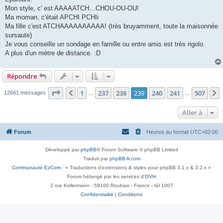
Mon style, c' est AAAAATCH…CHOU-OU-OU!
Ma moman, c'était APCHI PCHIi
Ma fille c'est ATCHAAAAAAAAAA! (très bruyamment, toute la maisonnée
sursaute)
Je vous conseille un sondage en famille ou entre amis est très rigolo.
A plus d'un mètre de distance. :D
Répondre
Page
239
sur
507
1
237
238
239
240
241
507
Précédente
12661 messages
…
…
Aller à
Forum
Heures au format
UTC+02:00
Développé par
phpBB
® Forum Software © phpBB Limited
Traduit par
phpBB-fr.com
Communauté EzCom
: « Traductions d'extensions & styles pour phpBB 3.1.x & 3.2.x »
Forum hébergé par les services d’
OVH
2 rue Kellermann - 59100 Roubaix - France - tél 1007
Confidentialité
|
Conditions