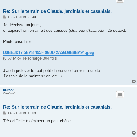
Re: Sur le terrain de Claude, jardiniais et casaniais.
M
03 oct. 2019, 23:43
e
s
Je décaisse toujours,
s
et aujourd’hui j’en ai fait des caisses (
plus que d'habitude
: 25 seaux).
a
g
.
e
Photo prise hier :
.
D0BE3D17-5EA8-495F-96DD-2A56D9B8BA94.jpeg
(6.67 Mio) Téléchargé 304 fois
.
J’ai dû prélever le tout petit chêne que l’on voit à droite.
J’essaie de le maintenir en vie. ;)
plumee
Confirmé
Re: Sur le terrain de Claude, jardiniais et casaniais.
M
04 oct. 2019, 15:09
e
s
Très difficile à déplacer un petit chêne…
s
a
g
e