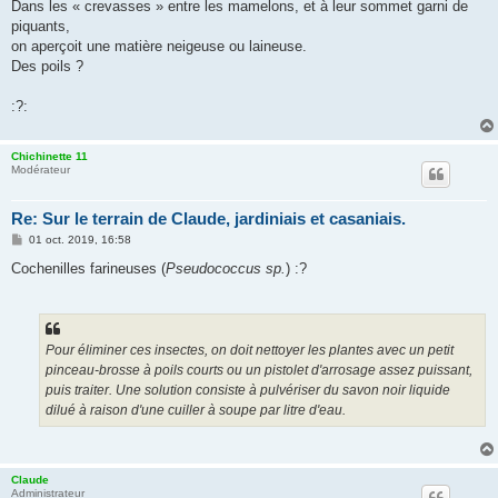
Dans les « crevasses » entre les mamelons, et à leur sommet garni de
piquants,
on aperçoit une matière neigeuse ou laineuse.
Des poils ?
:?:
Chichinette 11
Modérateur
Re: Sur le terrain de Claude, jardiniais et casaniais.
M
01 oct. 2019, 16:58
e
s
Cochenilles farineuses (
Pseudococcus sp.
) :?
s
a
g
e
Pour éliminer ces insectes, on doit nettoyer les plantes avec un petit
pinceau-brosse à poils courts ou un pistolet d'arrosage assez puissant,
puis traiter. Une solution consiste à pulvériser du savon noir liquide
dilué à raison d'une cuiller à soupe par litre d'eau.
Claude
Administrateur