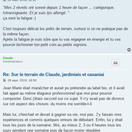
e
s
"Mes 2 réveils ont sonné depuis 1 heure de façon … catégorique.
s
Intransigeante. Et je suis tjrs allongé. "
a
g
ça sent la fatigue :|
e
C'est toujours délicat les prêts de terrain, surtout si on ne pratique pas de
la même façon.
Après la fatigue je suis sûre que tu vas regagner en énergie et tu vas
pouvoir bichonner ton petit coin au petits oignons.
Claude
Administrateur
Re: Sur le terrain de Claude, jardiniais et casaniai
M
26 sept. 2019, 16:50
e
s
Jean Marie était maraîcher et aurait pu prétendre au label bio, et il avait
s
fait appel au même élagueur professionnel que moi pour pouvoir
a
g
composter. Donc j'étais raccord sur ce sujet. Il n’y avait pas de divorce
e
sur cet aspect des choses- du moins me semble-t-il.
Mais lui, cherchait et devait à gagner sa vie, moi pas. J’y faisais mes
expériences et commis quelques erreurs de débutant. Enfin, lui y était
tous les jours de la semaine. Moi, au mieux 2, 3 ou 4 heures tous les
jours pendant une semaine puis de façon moins régulière.