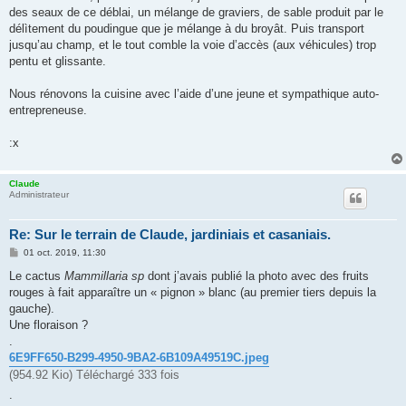
des seaux de ce déblai, un mélange de graviers, de sable produit par le
délìtement du poudingue que je mélange à du broyât. Puis transport
jusqu’au champ, et le tout comble la voie d’accès (aux véhicules) trop
pentu et glissante.
Nous rénovons la cuisine avec l’aide d’une jeune et sympathique auto-
entrepreneuse.
:x
Claude
Administrateur
Re: Sur le terrain de Claude, jardiniais et casaniais.
M
01 oct. 2019, 11:30
e
s
Le cactus
Mammillaria sp
dont j’avais publié la photo avec des fruits
s
rouges à fait apparaître un « pignon » blanc (au premier tiers depuis la
a
g
gauche).
e
Une floraison ?
.
6E9FF650-B299-4950-9BA2-6B109A49519C.jpeg
(954.92 Kio) Téléchargé 333 fois
.