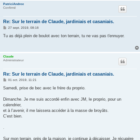
PatriciAndree
Confirmé
Re: Sur le terrain de Claude, jardiniais et casaniais.
M
27 sept. 2019, 08:16
e
s
Tu as déjà plein de boulot avec ton terrain, tu ne vas pas t'ennuyer.
s
a
g
e
Claude
Administrateur
Re: Sur le terrain de Claude, jardiniais et casaniais.
M
01 oct. 2019, 11:21
e
s
Samedi, prise de bec avec le frère du proprio.
s
a
g
Dimanche. Je me suis accordé enfin avec JM, le proprio, pour un
e
calendrier,
et à l’avenir, il me laissera accéder à la masse de broyâts.
C’est bien.
.
Sur mon terrain, près de la maison, je continue à décaisser. Je récupère