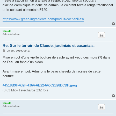
(reste à savoir si l’on a affaire à l’espèce
Dactylopius coccus
)
a
g
d’acide carminique et donc de carmin, le colorant textile rouge traditionnel
e
et le colorant alimentaireE120.
.
https://www.green-ingredients.com/produit/cochenilles/
Claude
Administrateur
Re: Sur le terrain de Claude, jardiniais et casaniais.
M
08 oct. 2019, 09:17
e
s
Mise en pot d’une vieille bouture de saule ayant vécu des mois (?) dans
s
de l’eau au fond d’un bidon.
a
g
.
e
Avant mise en pot. Admirons le beau chevelu de racines de cette
bouture.
.
44518B9F-432F-4364-AE22-645C2828DCDF.jpeg
(3.63 Mio) Téléchargé 232 fois
Claude
Administrateur