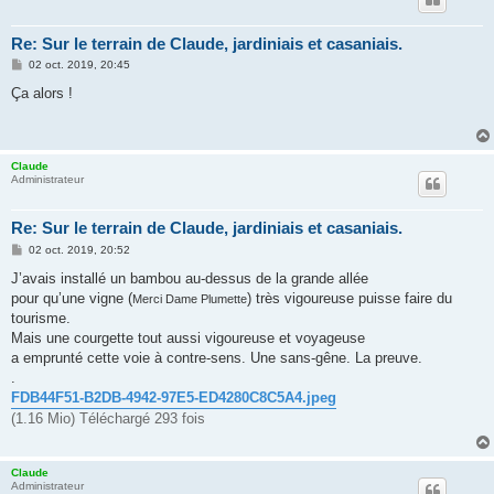
Re: Sur le terrain de Claude, jardiniais et casaniais.
M
02 oct. 2019, 20:45
e
s
Ça alors !
s
a
g
e
Claude
Administrateur
Re: Sur le terrain de Claude, jardiniais et casaniais.
M
02 oct. 2019, 20:52
e
s
J’avais installé un bambou au-dessus de la grande allée
s
pour qu’une vigne (
) très vigoureuse puisse faire du
Merci Dame Plumette
a
g
tourisme.
e
Mais une courgette tout aussi vigoureuse et voyageuse
a emprunté cette voie à contre-sens. Une sans-gêne. La preuve.
.
FDB44F51-B2DB-4942-97E5-ED4280C8C5A4.jpeg
(1.16 Mio) Téléchargé 293 fois
Claude
Administrateur