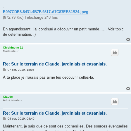
.
E097CDE8-8431-4B7F-9817-A7C83EE84B24.jpeg
(972.79 Kio) Téléchargé 248 fois
.
En agrandissant, j’ai continué à découvrir un petit monde…… Voir topic
de détermination. ;)
Chichinette 11
Modérateur
Re: Sur le terrain de Claude, jardiniais et casaniais.
M
07 oct. 2019, 18:06
e
s
À ta place je n'aurais pas aimé les découvrir celles-là.
s
a
g
e
Claude
Administrateur
Re: Sur le terrain de Claude, jardiniais et casaniais.
M
08 oct. 2019, 08:49
e
s
Maintenant, je sais que ce sont des cochenilles. Des sources éventuelles
s