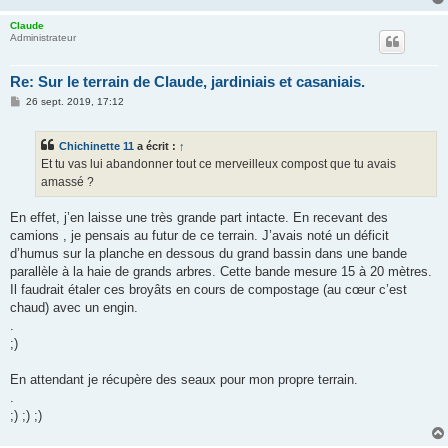
Claude
Administrateur
Re: Sur le terrain de Claude, jardiniais et casaniais.
M
26 sept. 2019, 17:12
e
s
s
Chichinette 11
a écrit :
↑
a
g
Et tu vas lui abandonner tout ce merveilleux compost que tu avais
e
amassé ?
En effet, j’en laisse une très grande part intacte. En recevant des
camions , je pensais au futur de ce terrain. J’avais noté un déficit
d’humus sur la planche en dessous du grand bassin dans une bande
parallèle à la haie de grands arbres. Cette bande mesure 15 à 20 mètres.
Il faudrait étaler ces broyâts en cours de compostage (au cœur c’est
chaud) avec un engin.
.
;)
En attendant je récupère des seaux pour mon propre terrain.
.
;) ;) ;)