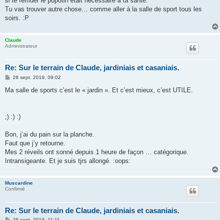
si te remuer le popotin était nécessaire à ta santé.
Tu vas trouver autre chose… comme aller à la salle de sport tous les
soirs. :P
Claude
Administrateur
Re: Sur le terrain de Claude, jardiniais et casaniais.
M
26 sept. 2019, 09:02
e
s
Ma salle de sports c’est le « jardin ». Et c’est mieux, c’est UTILE.
s
a
g
e
;) :) :)
Bon, j’ai du pain sur la planche.
Faut que j’y retourne.
Mes 2 réveils ont sonné depuis 1 heure de façon … catégorique.
Intransigeante. Et je suis tjrs allongé. :oops:
Muscardine
Confirmé
Re: Sur le terrain de Claude, jardiniais et casaniais.
M
26 sept. 2019, 11:11