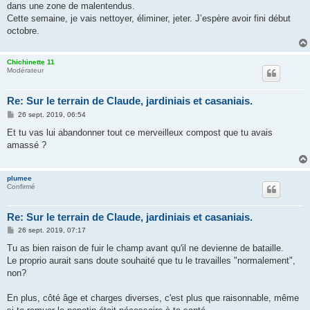
dans une zone de malentendus.
a
g
Cette semaine, je vais nettoyer, éliminer, jeter. J’espère avoir fini début
e
octobre.
Chichinette 11
Modérateur
Re: Sur le terrain de Claude, jardiniais et casaniais.
M
26 sept. 2019, 06:54
e
s
Et tu vas lui abandonner tout ce merveilleux compost que tu avais
s
amassé ?
a
g
e
plumee
Confirmé
Re: Sur le terrain de Claude, jardiniais et casaniais.
M
26 sept. 2019, 07:17
e
s
Tu as bien raison de fuir le champ avant qu'il ne devienne de bataille.
s
Le proprio aurait sans doute souhaité que tu le travailles "normalement",
a
g
non?
e
En plus, côté âge et charges diverses, c'est plus que raisonnable, même