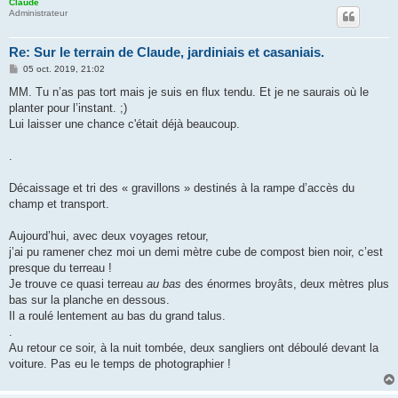
Claude
Administrateur
Re: Sur le terrain de Claude, jardiniais et casaniais.
M
05 oct. 2019, 21:02
e
s
MM. Tu n’as pas tort mais je suis en flux tendu. Et je ne saurais où le
s
planter pour l’instant. ;)
a
g
Lui laisser une chance c'était déjà beaucoup.
e
.
Décaissage et tri des « gravillons » destinés à la rampe d’accès du
champ et transport.
Aujourd’hui, avec deux voyages retour,
j’ai pu ramener chez moi un demi mètre cube de compost bien noir, c’est
presque du terreau !
Je trouve ce quasi terreau
au bas
des énormes broyâts, deux mètres plus
bas sur la planche en dessous.
Il a roulé lentement au bas du grand talus.
.
Au retour ce soir, à la nuit tombée, deux sangliers ont déboulé devant la
voiture. Pas eu le temps de photographier !