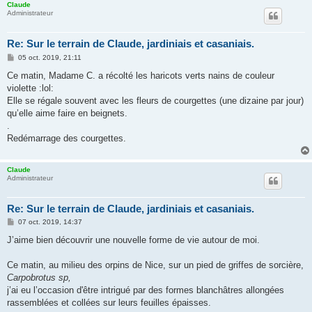
Claude
Administrateur
Re: Sur le terrain de Claude, jardiniais et casaniais.
M
05 oct. 2019, 21:11
e
s
Ce matin, Madame C. a récolté les haricots verts nains de couleur
s
violette :lol:
a
g
Elle se régale souvent avec les fleurs de courgettes (une dizaine par jour)
e
qu’elle aime faire en beignets.
.
Redémarrage des courgettes.
Claude
Administrateur
Re: Sur le terrain de Claude, jardiniais et casaniais.
M
07 oct. 2019, 14:37
e
s
J’aime bien découvrir une nouvelle forme de vie autour de moi.
s
a
g
Ce matin, au milieu des orpins de Nice, sur un pied de griffes de sorcière,
e
Carpobrotus sp,
j’ai eu l’occasion d'être intrigué par des formes blanchâtres allongées
rassemblées et collées sur leurs feuilles épaisses.