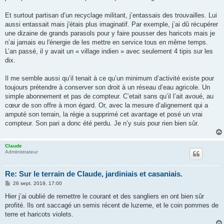
Et surtout partisan d’un recyclage militant, j’entassais des trouvailles. Lui
aussi entassait mais j'étais plus imaginatif. Par exemple, j’ai dû récupérer
une dizaine de grands parasols pour y faire pousser des haricots mais je
n’ai jamais eu l'énergie de les mettre en service tous en même temps.
L’an passé, il y avait un « village indien » avec seulement 4 tipis sur les
dix.
Il me semble aussi qu’il tenait à ce qu’un minimum d’activité existe pour
toujours prétendre à conserver son droit à un réseau d’eau agricole. Un
simple abonnement et pas de compteur. C’etait sans qu’il l’ait avoué, au
cœur de son offre à mon égard. Or, avec la mesure d’alignement qui a
amputé son terrain, la régie a supprimé cet avantage et posé un vrai
compteur. Son pari a donc été perdu. Je n’y suis pour rien bien sûr.
Claude
Administrateur
Re: Sur le terrain de Claude, jardiniais et casaniais.
M
26 sept. 2019, 17:00
e
s
Hier j’ai oublié de remettre le courant et des sangliers en ont bien sûr
s
profité. Ils ont saccagé un semis récent de luzerne, et le coin pommes de
a
g
terre et haricots violets.
e