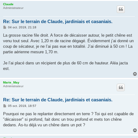
Claude
Administrateur
Re: Sur le terrain de Claude, jardiniais et casaniais.
M
04 oct. 2019, 21:18
e
s
La grosse racine file droit. A force de décaisser autour, le petit chêne est
s
venu tout seul. Avec 1,20 m de racine dégagé. Évidemment j’ai donné un
a
g
coup de sécateur, je ne l’ai pas eue en totalité. J’ai diminué à 50 cm ! La
e
partie aérienne mesure 1,70 m.
Je l’ai placé dans un récipient de plus de 60 cm de hauteur. Aléa jacta
est.
Marie_May
Administrateur
Re: Sur le terrain de Claude, jardiniais et casaniais.
M
05 oct. 2019, 18:57
e
s
Pourquoi ne pas le replanter directement en terre ? Toi qui est capable de
s
"décaisser" si profond, fait donc un trou profond et mets ton chêne
a
g
dedans. As-tu déjà vu un chêne dans un pot ?
e