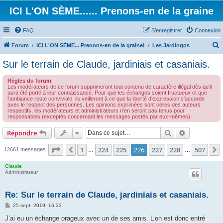
ICI L'ON SÈME...... Prenons-en de la graine
FAQ
S’enregistrer
Connexion
Forum
ICI L'ON SÈME... Prenons-en de la graine!
Les Jardingos
e
Sur le terrain de Claude, jardiniais et casaniais.
c
Règles du forum
h
Les modérateurs de ce forum supprimeront tout contenu de caractère illégal dès qu'il
aura été porté à leur connaissance. Pour que les échanges soient fructueux et que
e
l'ambiance reste conviviale, ils veilleront à ce que la liberté d'expression s'accorde
avec le respect des personnes. Les opinions exprimées sont celles des auteurs
r
respectifs, les modérateurs et administrateurs n'en seront pas tenus pour
responsables (exceptés concernant les messages postés par eux-mêmes).
c
h
Rechercher
Recherche 
Répondre
e
Page
226
sur
507
1
224
225
226
227
228
507
Précédente
12661 messages
…
…
r
Claude
Administrateur
Re: Sur le terrain de Claude, jardiniais et casaniais.
M
25 sept. 2019, 16:33
e
s
J’ai eu un échange orageux avec un de ses amis. L’on est donc entré
s