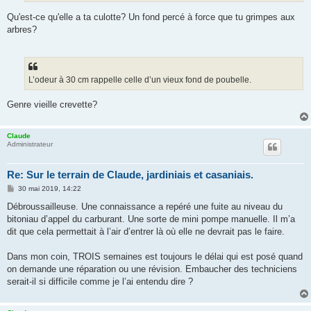
Qu'est-ce qu'elle a ta culotte? Un fond percé à force que tu grimpes aux
arbres?
L’odeur à 30 cm rappelle celle d’un vieux fond de poubelle.
Genre vieille crevette?
Claude
Administrateur
Re: Sur le terrain de Claude, jardiniais et casaniais.
M
30 mai 2019, 14:22
e
s
Débroussailleuse. Une connaissance a repéré une fuite au niveau du
s
bitoniau d’appel du carburant. Une sorte de mini pompe manuelle. Il m’a
a
g
dit que cela permettait à l’air d’entrer là où elle ne devrait pas le faire.
e
Dans mon coin, TROIS semaines est toujours le délai qui est posé quand
on demande une réparation ou une révision. Embaucher des techniciens
serait-il si difficile comme je l’ai entendu dire ?