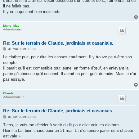
c'était le filtre à air qui s'était dessoudé d'un côté et donc, l'air entrait là où
il ne fallait pas.
Il y en a qui sont bien indiscrets…
Marie_May
Administrateur
Re: Sur le terrain de Claude, jardiniais et casaniais.
M
31 mai 2019, 19:08
e
s
Le clathre pue, pour dire les choses carrément. Il y trouve peut-être son
s
compte.
a
g
Il paraît qu'il est comestible tout jeune, en forme d'œuf, en enlevant la
e
partie gélatineuse qu'il contient. Il aurait un petit goût de radis. Mais je n'ai
pas essayé.
Claude
Administrateur
Re: Sur le terrain de Claude, jardiniais et casaniais.
M
01 juin 2019, 10:08
e
s
Tiens, je vais me décider à sortir du lit pour aller voir les clathres.
s
Hier il a fait bien chaud pour un 31 mai. Et d’entendre parler de « chaleur
a
g
estivale ».
e