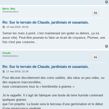
g
e
Marie_May
Administrateur
Re: Sur le terrain de Claude, jardiniais et casaniais.
M
15 mai 2019, 20:03
e
s
Semer les maïs à point, c'est maintenant (en godet ou dehors, ça ira
s
aussi vite). Peut-être pourrais-tu faire un écart de croyance, Plumee, une
a
g
fois n'est pas coutume...
e
Claude
Administrateur
Re: Sur le terrain de Claude, jardiniais et casaniais.
M
17 mai 2019, 22:19
e
s
Pour décorer discrètement des coins oubliés, des talus un peu vides, ou
s
des espaces inaccessibles,
a
g
nous connaissons tous la « bombinette à graines ».
e
Je le rappelle. Il s’agit de fabriquer une boule de terre humide contenant
quelques graines
que l’on projette. La boule sera le berceau d’une germination et le début
d’une renaissance végétale