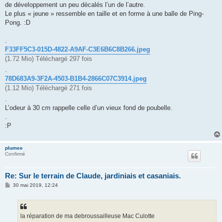
g
de développement un peu décalés l’un de l’autre.
e
Le plus « jeune » ressemble en taille et en forme à une balle de Ping-
Pong. :D
.
F33FF5C3-015D-4822-A9AF-C3E6B6C8B266.jpeg
(1.72 Mio) Téléchargé 297 fois
.
78D683A9-3F2A-4503-B1B4-2866C07C3914.jpeg
(1.12 Mio) Téléchargé 271 fois
.
L’odeur à 30 cm rappelle celle d’un vieux fond de poubelle.
.
:P
plumee
Confirmé
Re: Sur le terrain de Claude, jardiniais et casaniais.
M
30 mai 2019, 12:24
e
s
s
a
g
la réparation de ma debroussailleuse Mac Culotte
e