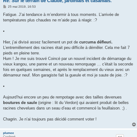
Re: Sur le terrain de Claude, jardiniais et casaniais.
M
25 mai 2019, 16:53
e
s
Fatigue. J’ai tendance à m’endormir à tous moments. L’arrivée de
s
températures plus chaudes ne m’aide pas à réagir. :?
a
g
e
•
Hier, j’ai divisé assez facilement un pot de
curcuma défleuri.
L’entremêlement des racines était peu difficile à démêler. Cela me fait 7
pieds en pleine terre.
Hum ! Je me suis trouvé Coincé par un nouvel incident de démarrage du
vieux kangou, une panne et un nouveau remorquage … c'était la seconde
fois en quelques semaines, et après le remplacement du vieux avec un
démarreur neuf. Mon garagiste fait la gueule et moi je saute de joie. :?
•
Aujourd’hui encore un peu de rempotage avec des tailles devenues
boutures de saule
(origine : lit du Verdon) qui avaient produit de belles
racines chevelues dans un seau d’eau et commencé la feuillaison. ;) .
Chagrin. Je n’ai toujours pas décidé comment voter !
plumee
Confirmé