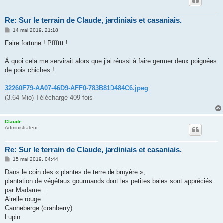
Re: Sur le terrain de Claude, jardiniais et casaniais.
M
14 mai 2019, 21:18
e
s
Faire fortune ! Pfffttt !
s
a
g
À quoi cela me servirait alors que j’ai réussi à faire germer deux poignées
e
de pois chiches !
.
32260F79-AA07-46D9-AFF0-783B81D484C6.jpeg
(3.64 Mio) Téléchargé 409 fois
Claude
Administrateur
Re: Sur le terrain de Claude, jardiniais et casaniais.
M
15 mai 2019, 04:44
e
s
Dans le coin des « plantes de terre de bruyère »,
s
plantation de végétaux gourmands dont les petites baies sont appréciés
a
g
par Madame :
e
Airelle rouge
Canneberge (cranberry)
Lupin