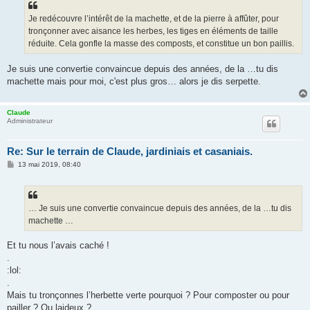
a
g
Je redécouvre l’intérêt de la machette, et de la pierre à affûter, pour
e
tronçonner avec aisance les herbes, les tiges en éléments de taille
réduite. Cela gonfle la masse des composts, et constitue un bon paillis.
Je suis une convertie convaincue depuis des années, de la …tu dis
machette mais pour moi, c'est plus gros… alors je dis serpette.
Claude
Administrateur
Re: Sur le terrain de Claude, jardiniais et casaniais.
M
13 mai 2019, 08:40
e
s
s
a
g
… Je suis une convertie convaincue depuis des années, de la …tu dis
e
machette …
Et tu nous l’avais caché !
.
:lol:
.
Mais tu tronçonnes l’herbette verte pourquoi ? Pour composter ou pour
pailler ? Ou laideux ?