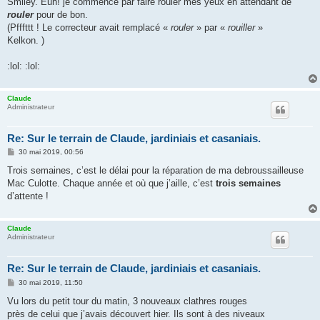
Smiley. Euh! je commence par faire rouler mes yeux en attendant de
rouler
pour de bon.
(Pfffttt ! Le correcteur avait remplacé «
rouler
» par «
rouiller
»
Kelkon. )
:lol: :lol:
Claude
Administrateur
Re: Sur le terrain de Claude, jardiniais et casaniais.
M
30 mai 2019, 00:56
e
s
Trois semaines, c’est le délai pour la réparation de ma debroussailleuse
s
Mac Culotte. Chaque année et où que j’aille, c’est
trois semaines
a
g
d’attente !
e
Claude
Administrateur
Re: Sur le terrain de Claude, jardiniais et casaniais.
M
30 mai 2019, 11:50
e
s
Vu lors du petit tour du matin, 3 nouveaux clathres rouges
s
près de celui que j’avais découvert hier. Ils sont à des niveaux
a