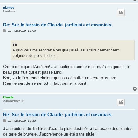
plumee
Confirmé
Re: Sur le terrain de Claude, jardiniais et casaniais.
M
15 mai 2019, 15:00
e
s
s
a
g
À quoi cela me servirait alors que j’ai réussi à faire germer deux
e
poignées de pois chiches !
Crotte de bique d'Ardèche! J'ai oublié de semer mes maïs en godets, le
beau jour fruit qui est passé lundi.
Bon, vu la l'extrème chaleur qui nous étouffe, on verra plus tard.
Rien ne sert de semer tôt, il faut semer à point.
Claude
Administrateur
Re: Sur le terrain de Claude, jardiniais et casaniais.
M
15 mai 2019, 16:25
e
s
J’ai 5 bidons de 15 litres d’eau de pluie destinés à l’arrosage des plantes
s
de terre de bruyère. J'appréhende un été sans pluie !
a