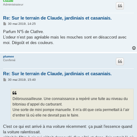
Claude
Administrateur
Re: Sur le terrain de Claude, jardiniais et casaniais.
M
30 mai 2019, 14:25
e
s
Parfum N°5 de Clathre.
s
L’odeur n’est pas agréable mais les mouches sont en désaccord avec
a
g
moi. Dégoût et des couleurs.
e
plumee
Confirmé
Re: Sur le terrain de Claude, jardiniais et casaniais.
M
30 mai 2019, 15:40
e
s
s
a
g
Débroussailleuse. Une connaissance a repéré une fuite au niveau du
e
bitoniau d’appel du carburant.
Une sorte de mini pompe manuelle. Il m’a dit que cela permettait à l’air
d’entrer là où elle ne devrait pas le faire.
C'est ce qui est arrivé à ma voiture récemment: ça puait l'essence quand
la voiture ralentissait.