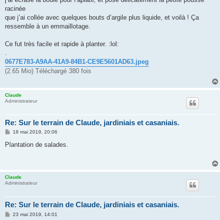
racinée
que j’ai collée avec quelques bouts d’argile plus liquide, et voilà ! Ça
ressemble à un emmaillotage.
Ce fut très facile et rapide à planter. :lol:
.
0677E783-A9AA-41A9-84B1-CE9E5601AD63.jpeg
(2.65 Mio) Téléchargé 380 fois
Claude
Administrateur
Re: Sur le terrain de Claude, jardiniais et casaniais.
M
18 mai 2019, 20:06
e
s
Plantation de salades.
s
a
g
e
Claude
Administrateur
Re: Sur le terrain de Claude, jardiniais et casaniais.
M
23 mai 2019, 14:01
e