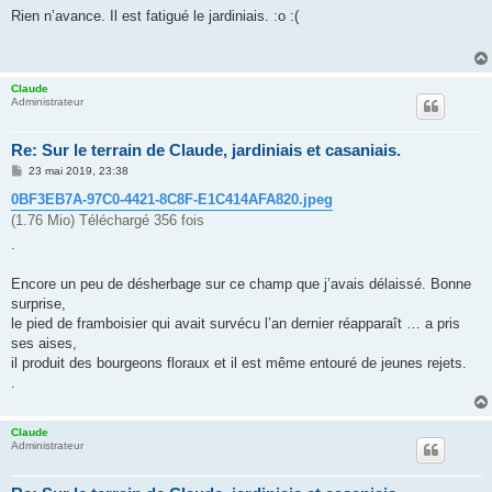
s
Rien n’avance. Il est fatigué le jardiniais. :o :(
s
a
g
e
Claude
Administrateur
Re: Sur le terrain de Claude, jardiniais et casaniais.
M
23 mai 2019, 23:38
e
s
0BF3EB7A-97C0-4421-8C8F-E1C414AFA820.jpeg
s
(1.76 Mio) Téléchargé 356 fois
a
g
.
e
Encore un peu de désherbage sur ce champ que j’avais délaissé. Bonne
surprise,
le pied de framboisier qui avait survécu l’an dernier réapparaît … a pris
ses aises,
il produit des bourgeons floraux et il est même entouré de jeunes rejets.
.
Claude
Administrateur