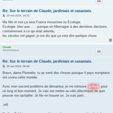
Re: Sur le terrain de Claude, jardiniais et casaniais.
M
25 mai 2019, 19:21
e
s
Ma fille et moi ça sera France insoumise ou Ecologie.
s
Ecologie: bien que…… puisque en Allemagne à des dernières élections,
a
g
contrairement à ce qui était attendu,
e
les zécolos ont gagné, je me dis que ça veut dire quelque chose
Claude
Administrateur
Re: Sur le terrain de Claude, jardiniais et casaniais.
M
28 mai 2019, 09:48
e
s
Bravo, dame Plumette, tu as senti des choses puisque 4 pays européens
s
ont connu cette montée.
a
g
e
Avec mon second problème de démarreur, je me retrouve
piéton
pour
un long et bon moment. Je vais me mettre au vélo (électrique) de quoi
pouvoir me ravitailler. Je file en trouver un. Je suis parti…
.
:roll: