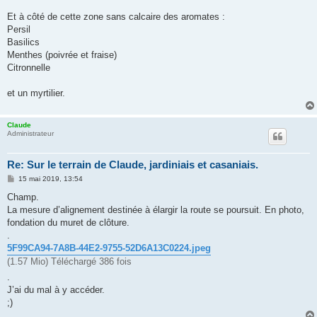
Et à côté de cette zone sans calcaire des aromates :
Persil
Basilics
Menthes (poivrée et fraise)
Citronnelle
et un myrtilier.
Claude
Administrateur
Re: Sur le terrain de Claude, jardiniais et casaniais.
M
15 mai 2019, 13:54
e
s
Champ.
s
La mesure d’alignement destinée à élargir la route se poursuit. En photo,
a
g
fondation du muret de clôture.
e
.
5F99CA94-7A8B-44E2-9755-52D6A13C0224.jpeg
(1.57 Mio) Téléchargé 386 fois
.
J’ai du mal à y accéder.
;)