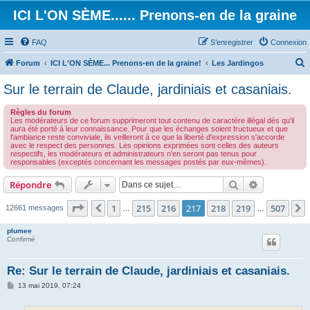
ICI L'ON SÈME...... Prenons-en de la graine
FAQ
S’enregistrer
Connexion
Forum
ICI L'ON SÈME... Prenons-en de la graine!
Les Jardingos
e
Sur le terrain de Claude, jardiniais et casaniais.
c
Règles du forum
h
Les modérateurs de ce forum supprimeront tout contenu de caractère illégal dès qu'il
aura été porté à leur connaissance. Pour que les échanges soient fructueux et que
e
l'ambiance reste conviviale, ils veilleront à ce que la liberté d'expression s'accorde
avec le respect des personnes. Les opinions exprimées sont celles des auteurs
r
respectifs, les modérateurs et administrateurs n'en seront pas tenus pour
responsables (exceptés concernant les messages postés par eux-mêmes).
c
h
Rechercher
Recherche 
Répondre
e
Page
217
sur
507
1
215
216
217
218
219
507
Précédente
12661 messages
…
…
r
plumee
Confirmé
Re: Sur le terrain de Claude, jardiniais et casaniais.
M
13 mai 2019, 07:24
e
s
s