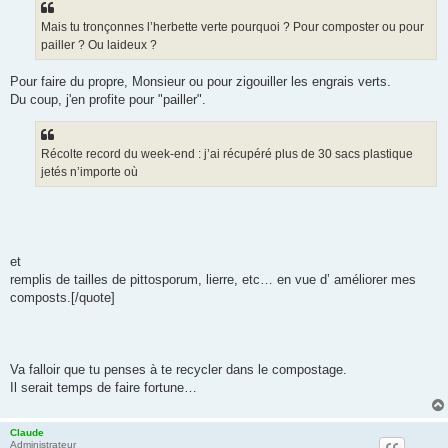
a
g
Mais tu tronçonnes l’herbette verte pourquoi ? Pour composter ou pour
e
pailler ? Ou laideux ?
Pour faire du propre, Monsieur ou pour zigouiller les engrais verts.
Du coup, j'en profite pour "pailler".
Récolte record du week-end : j’ai récupéré plus de 30 sacs plastique
jetés n’importe où
et
remplis de tailles de pittosporum, lierre, etc… en vue d’ améliorer mes
composts.[/quote]
Va falloir que tu penses à te recycler dans le compostage.
Il serait temps de faire fortune…
Claude
Administrateur