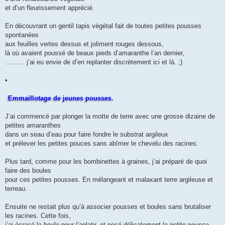
et d’un fleurissement apprécié.
En découvrant un gentil tapis végétal fait de toutes petites pousses
spontanées
aux feuilles vertes dessus et joliment rouges dessous,
là où avaient poussé de beaux pieds d’amaranthe l’an dernier,
……… j’ai eu envie de d’en replanter discrètement ici et là. ;)
•
Emmaillotage de jeunes pousses.
J’ai commencé par plonger la motte de terre avec une grosse dizaine de
petites amaranthes
dans un seau d’eau pour faire fondre le substrat argileux
et prélever les petites pouces sans abîmer le chevelu des racines.
Plus tard, comme pour les bombinettes à graines, j’ai préparé de quoi
faire des boules
pour ces petites pousses. En mélangeant et malaxant terre argileuse et
terreau.
Ensuite ne restait plus qu’à associer pousses et boules sans brutaliser
les racines. Cette fois,
j’ai écrasé la boule pour l’aplatir, et posé délicatement la petite pousse