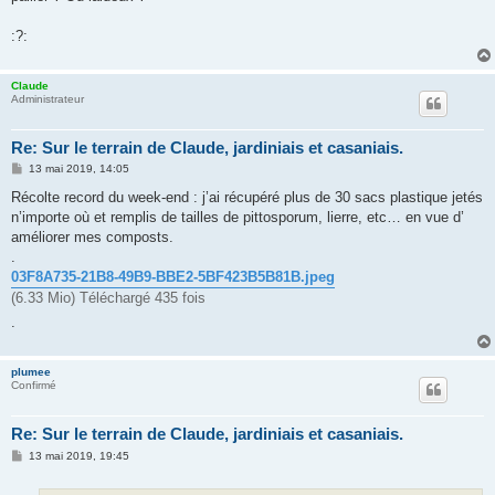
:?:
Claude
Administrateur
Re: Sur le terrain de Claude, jardiniais et casaniais.
M
13 mai 2019, 14:05
e
s
Récolte record du week-end : j’ai récupéré plus de 30 sacs plastique jetés
s
n’importe où et remplis de tailles de pittosporum, lierre, etc… en vue d’
a
g
améliorer mes composts.
e
.
03F8A735-21B8-49B9-BBE2-5BF423B5B81B.jpeg
(6.33 Mio) Téléchargé 435 fois
.
plumee
Confirmé
Re: Sur le terrain de Claude, jardiniais et casaniais.
M
13 mai 2019, 19:45
e
s
s