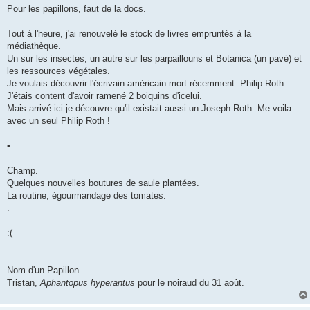
g
Pour les papillons, faut de la docs.
e
Tout à l'heure, j'ai renouvelé le stock de livres empruntés à la
médiathèque.
Un sur les insectes, un autre sur les parpaillouns et Botanica (un pavé) et
les ressources végétales.
Je voulais découvrir l'écrivain américain mort récemment. Philip Roth.
J'étais content d'avoir ramené 2 boiquins d'icelui.
Mais arrivé ici je découvre qu'il existait aussi un Joseph Roth. Me voila
avec un seul Philip Roth !
•
Champ.
Quelques nouvelles boutures de saule plantées.
La routine, égourmandage des tomates.
.
:(
Nom d'un Papillon.
Tristan,
Aphantopus hyperantus
pour le noiraud du 31 août.