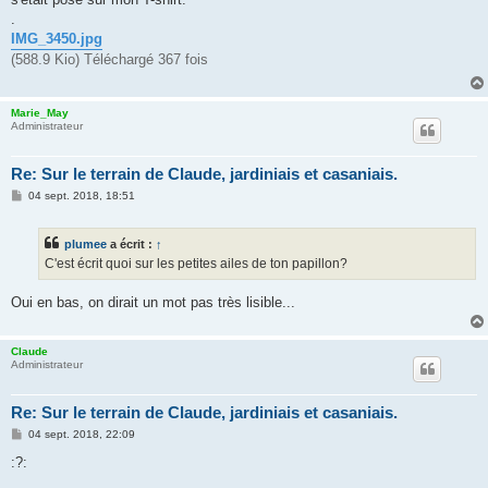
.
IMG_3450.jpg
(588.9 Kio) Téléchargé 367 fois
Marie_May
Administrateur
Re: Sur le terrain de Claude, jardiniais et casaniais.
M
04 sept. 2018, 18:51
e
s
s
plumee
a écrit :
↑
a
g
C'est écrit quoi sur les petites ailes de ton papillon?
e
Oui en bas, on dirait un mot pas très lisible...
Claude
Administrateur
Re: Sur le terrain de Claude, jardiniais et casaniais.
M
04 sept. 2018, 22:09
e
s
:?:
s
a