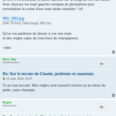
Avec douceur ma main gauche s'empara du photophone pour
immortaliser la scène d'une main droite statufiée ! :lol:
.
IMG_3363.jpg
(546.76 Kio) Téléchargé 388 fois
.
Qu'on me pardonne de donner à voir une main
et des ongles sales de chercheur de champignons.
:oops:
Marie_May
Administrateur
Re: Sur le terrain de Claude, jardiniais et casaniais.
M
01 sept. 2018, 16:07
e
s
Tu es tout excusé. Mes ongles sont souvent comme ça au retour du
s
jardin, sans champipi...
a
g
e
Brigitte
Modérateur