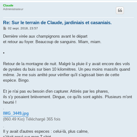
Claude
Administrateur
Re: Sur le terrain de Claude, jardiniais et casaniais.
M
02 sept. 2018, 23:57
e
s
Dernière virée aux champignons avant le départ
s
et retour au foyer. Beaucoup de sanguins. Miam, miam.
a
g
e
•
Retour de la montagne de nuit. Malgrè la pluie il y avait encore des vols
de pyrales du buis sur bien 10 kilomētres. Un peu moins massifs quand
même. Je me suis arrêté pour vérifier qu'il s'agissait bien de cette
espèce. Bingo.
Et je n'ai pas eu besoin d'en capturer. Attirés par les phares,
ils s'y posaient brièvement. Dingue, ce qu'ils sont agités. Plusieurs m'ont
heurté !
.
IMG_3449.jpg
(860.49 Kio) Téléchargé 365 fois
.
Il y avait d'autres especes : celui-là, plus calme,
s'était posé sur mon T-shirt.