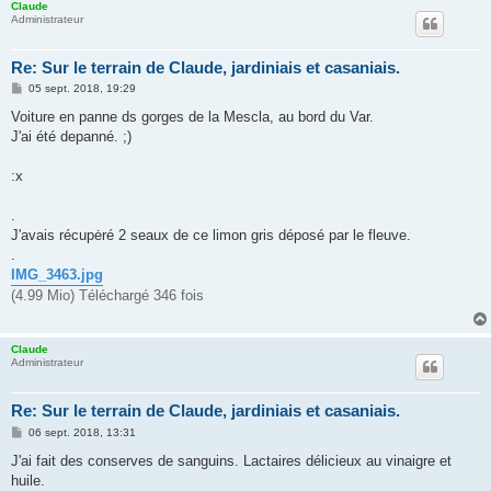
Claude
Administrateur
Re: Sur le terrain de Claude, jardiniais et casaniais.
M
05 sept. 2018, 19:29
e
s
Voiture en panne ds gorges de la Mescla, au bord du Var.
s
J'ai été depanné. ;)
a
g
e
:x
.
J'avais récupėré 2 seaux de ce limon gris déposé par le fleuve.
.
IMG_3463.jpg
(4.99 Mio) Téléchargé 346 fois
Claude
Administrateur
Re: Sur le terrain de Claude, jardiniais et casaniais.
M
06 sept. 2018, 13:31
e
s
J'ai fait des conserves de sanguins. Lactaires délicieux au vinaigre et
s
huile.
a