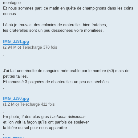
montagne.
a
g
Et nous sommes parti ce matin en quête de champignons dans les coins
e
connus.
Là où je trouvais des colonies de craterelles bien fraîches,
les craterelles sont un peu desséchées voire momifiées.
.
IMG_3391.jpg
(2.94 Mio) Téléchargé 378 fois
.
.
J'ai fait une récolte de sanguins mémorable par le nombre (50) mais de
petites tailles.
Et ramassé 3 poignées de chanterelles un peu desséchées.
.
IMG_3390.jpg
(1.2 Mio) Téléchargé 411 fois
.
En photo, 2 des plus gros
Lactarius deliciosus
et l'on voit la façon qu'ils ont parfois de soulever
la litière du sol pour nous apparaître.
.