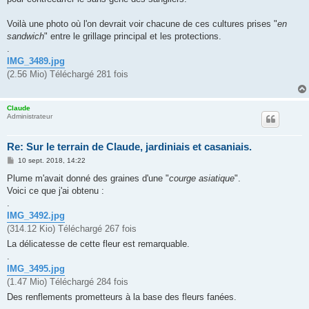
Voilà une photo où l'on devrait voir chacune de ces cultures prises "
en
sandwich
" entre le grillage principal et les protections.
.
IMG_3489.jpg
(2.56 Mio) Téléchargé 281 fois
Claude
Administrateur
Re: Sur le terrain de Claude, jardiniais et casaniais.
M
10 sept. 2018, 14:22
e
s
Plume m'avait donné des graines d'une "
courge asiatique
"
.
s
Voici ce que j'ai obtenu :
a
g
.
e
IMG_3492.jpg
(314.12 Kio) Téléchargé 267 fois
La délicatesse de cette fleur est remarquable.
.
IMG_3495.jpg
(1.47 Mio) Téléchargé 284 fois
Des renflements prometteurs à la base des fleurs fanées.