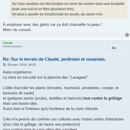
Ou l'eau cendrée (on fait tremper un verre de cendre dans une bouteille
toute une nuit et on filtre (plusieurs fois).
On peut y ajouter du bicarbonate de soude, du savon noir…
À employer avec des gants car ça doit
chatouiller
la peau !
Merci du conseil.
Claude
Administrateur
Re: Sur le terrain de Claude, jardiniais et casaniais.
M
09 sept. 2018, 18:20
e
s
Autre expérience.
s
La mise en sécurité sur la planche des "Lasagnes".
a
g
e
L'idée d'accoler les plants (tomates, tournesol, amarantes, courge, et
boutures de saule)
et quelques semis (azukis, lentilles et haricots)
tout contre le grillage
était une bonne idée.
Aussi bien à l'intérieur qu'à l'extérieur de la zone clôturée.
Cela m'a permis de confiner ces cultures avec toutes sortes d'obstacles
(d'un côté le grillage, de l'autre une protection)
pour contrecarrer le sans-gêne des sangliers.