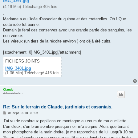
IMG_3397.jpg
(4.19 Mio) Téléchargé 405 fois
.
Madame a eu l'idée d'associer du quinoa et des craterelles. Oh ! Que
cette idée fut bonne.
Demain je ferai des conserves avec une grande partie des sanguins, les
non véreux.
Les véreux (un tiers de la récolte environ ) ont déjà été cuits.
.
[attachement=0]IMG_3401.jpg[/attachment]
FICHIERS JOINTS
IMG_3401.jpg
(1.36 Mio) Téléchargé 416 fois
Claude
Administrateur
Re: Sur le terrain de Claude, jardiniais et casaniais.
M
01 sept. 2018, 00:06
e
s
J'ai vu de nombreux papillons en montagne au cours de ma cueillette.
s
L'un d'eux, d'un brun sombre presque noir m'a surpris. Alors que tenant
a
g
mon photophone de la main droite, je me rapprochais de lui jusqu'à 10 ou
e
15 cm, il s'envola pour se poser aussitôt sur un doigt de ma main droite.