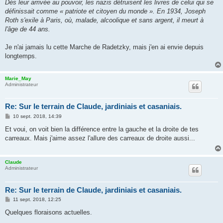
Dès leur arrivée au pouvoir, les nazis détruisent les livres de celui qui se
définissait comme « patriote et citoyen du monde ». En 1934, Joseph
Roth s'exile à Paris, où, malade, alcoolique et sans argent, il meurt à
l'âge de 44 ans.
Je n'ai jamais lu cette Marche de Radetzky, mais j'en ai envie depuis
longtemps.
Marie_May
Administrateur
Re: Sur le terrain de Claude, jardiniais et casaniais.
M
10 sept. 2018, 14:39
e
s
Et voui, on voit bien la différence entre la gauche et la droite de tes
s
carreaux. Mais j'aime assez l'allure des carreaux de droite aussi...
a
g
e
Claude
Administrateur
Re: Sur le terrain de Claude, jardiniais et casaniais.
M
11 sept. 2018, 12:25
e
s
Quelques floraisons actuelles.
s
a