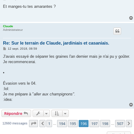
e
s
Et manges-tu tes amarantes ?
s
a
g
e
Claude
Administrateur
Re: Sur le terrain de Claude, jardiniais et casaniais.
M
12 sept. 2018, 08:59
e
s
J'avais essayé de séparer les graines l'an dernier mais je n'ai pu y goûter.
s
Je recommencerai.
a
g
e
•
Évasion vers le 04.
:lol:
Je me prépare à "
aller aux champignons".
:idea:
Répondre
Page
196
sur
507
1
194
195
196
197
198
507
Précédente
12660 messages
…
…