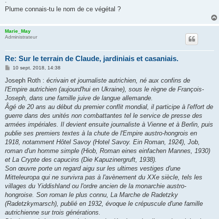
.
Plume connais-tu le nom de ce végétal ?
Marie_May
Administrateur
Re: Sur le terrain de Claude, jardiniais et casaniais.
M
10 sept. 2018, 14:38
e
s
Joseph Roth :
écrivain et journaliste autrichien, né aux confins de
s
l'Empire autrichien (aujourd'hui en Ukraine), sous le règne de François-
a
g
Joseph, dans une famille juive de langue allemande.
e
Âgé de 20 ans au début du premier conflit mondial, il participe à l'effort de
guerre dans des unités non combattantes tel le service de presse des
armées impériales. Il devient ensuite journaliste à Vienne et à Berlin, puis
publie ses premiers textes à la chute de l'Empire austro-hongrois en
1918, notamment Hôtel Savoy (Hotel Savoy. Ein Roman, 1924), Job,
roman d'un homme simple (Hiob, Roman eines einfachen Mannes, 1930)
et La Crypte des capucins (Die Kapuzinergruft, 1938).
Son œuvre porte un regard aigu sur les ultimes vestiges d'une
Mitteleuropa qui ne survivra pas à l'avènement du XXe siècle, tels les
villages du Yiddishland ou l'ordre ancien de la monarchie austro-
hongroise. Son roman le plus connu, La Marche de Radetzky
(Radetzkymarsch), publié en 1932, évoque le crépuscule d'une famille
autrichienne sur trois générations.