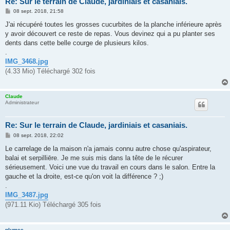
Re: Sur le terrain de Claude, jardiniais et casaniais.
M
08 sept. 2018, 21:58
e
s
J'ai récupéré toutes les grosses cucurbites de la planche inférieure après
s
y avoir découvert ce reste de repas. Vous devinez qui a pu planter ses
a
g
dents dans cette belle courge de plusieurs kilos.
e
.
IMG_3468.jpg
(4.33 Mio) Téléchargé 302 fois
Claude
Administrateur
Re: Sur le terrain de Claude, jardiniais et casaniais.
M
08 sept. 2018, 22:02
e
s
Le carrelage de la maison n'a jamais connu autre chose qu'aspirateur,
s
balai et serpilliēre. Je me suis mis dans la tête de le récurer
a
g
sérieusement. Voici une vue du travail en cours dans le salon. Entre la
e
gauche et la droite, est-ce qu'on voit la différence ? ;)
.
IMG_3487.jpg
(971.11 Kio) Téléchargé 305 fois
plumee