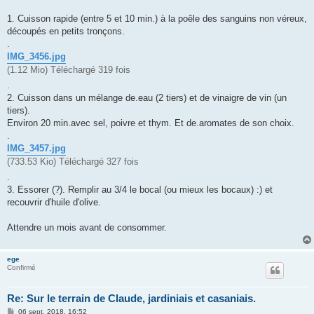
g
e
1. Cuisson rapide (entre 5 et 10 min.) à la poêle des sanguins non véreux,
découpés en petits tronçons.
.
IMG_3456.jpg
(1.12 Mio) Téléchargé 319 fois
.
2. Cuisson dans un mélange de.eau (2 tiers) et de vinaigre de vin (un
tiers).
Environ 20 min.avec sel, poivre et thym. Et de.aromates de son choix.
.
IMG_3457.jpg
(733.53 Kio) Téléchargé 327 fois
.
3. Essorer (?). Remplir au 3/4 le bocal (ou mieux les bocaux) :) et
recouvrir d'huile d'olive.
Attendre un mois avant de consommer.
ege
Confirmé
Re: Sur le terrain de Claude, jardiniais et casaniais.
M
06 sept. 2018, 16:52