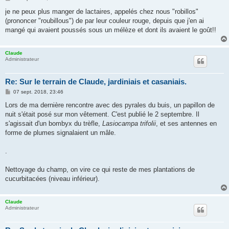
e
s
je ne peux plus manger de lactaires, appelés chez nous "robillos"
s
(prononcer "roubillous") de par leur couleur rouge, depuis que j'en ai
a
g
mangé qui avaient poussés sous un mélèze et dont ils avaient le goût!!
e
Claude
Administrateur
Re: Sur le terrain de Claude, jardiniais et casaniais.
M
07 sept. 2018, 23:46
e
s
Lors de ma dernière rencontre avec des pyrales du buis, un papillon de
s
nuit s'était posé sur mon vêtement. C'est publié le 2 septembre. Il
a
g
s'agissait d'un bombyx du trèfle,
Lasiocampa trifolii
, et ses antennes en
e
forme de plumes signalaient un mâle.
.
Nettoyage du champ, on vire ce qui reste de mes plantations de
cucurbitacées (niveau inférieur).
Claude
Administrateur