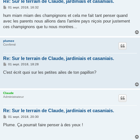
Re: Sur le terrain de Claude, jardiniais et casaniais.
M
01 sept. 2018, 16:32
e
s
hum miam miam des champignons et cela me fait tant penser quand
s
avec les parents nous allions dans l'arrière pays niçois pour justement
a
g
ces champignons que tu nous montres...
e
plumee
Confirmé
Re: Sur le terrain de Claude, jardiniais et casaniais.
M
01 sept. 2018, 18:28
e
s
C'est écrit quoi sur les petites ailes de ton papillon?
s
a
g
e
Claude
Administrateur
Re: Sur le terrain de Claude, jardiniais et casaniais.
M
01 sept. 2018, 20:30
e
s
Plume. Ça pourrait faire penser à des yeux !
s
a
g
e