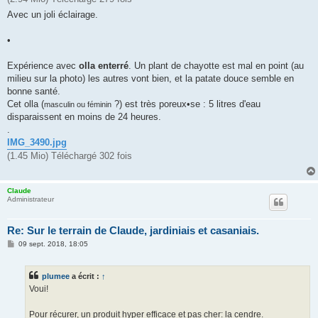
Avec un joli éclairage.
•
Expérience avec
olla enterré
. Un plant de chayotte est mal en point (au
milieu sur la photo) les autres vont bien, et la patate douce semble en
bonne santé.
Cet olla (
?) est très poreux•se : 5 litres d'eau
masculin ou féminin
disparaissent en moins de 24 heures.
.
IMG_3490.jpg
(1.45 Mio) Téléchargé 302 fois
Claude
Administrateur
Re: Sur le terrain de Claude, jardiniais et casaniais.
M
09 sept. 2018, 18:05
e
s
s
plumee
a écrit :
↑
a
g
Voui!
e
Pour récurer, un produit hyper efficace et pas cher: la cendre.