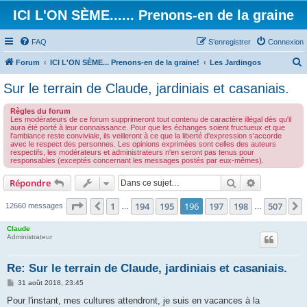
ICI L'ON SÈME...... Prenons-en de la graine
FAQ
S’enregistrer
Connexion
Forum
ICI L'ON SÈME... Prenons-en de la graine!
Les Jardingos
e
Sur le terrain de Claude, jardiniais et casaniais.
c
Règles du forum
h
Les modérateurs de ce forum supprimeront tout contenu de caractère illégal dès qu'il
aura été porté à leur connaissance. Pour que les échanges soient fructueux et que
e
l'ambiance reste conviviale, ils veilleront à ce que la liberté d'expression s'accorde
avec le respect des personnes. Les opinions exprimées sont celles des auteurs
r
respectifs, les modérateurs et administrateurs n'en seront pas tenus pour
responsables (exceptés concernant les messages postés par eux-mêmes).
c
h
Rechercher
Recherche 
Répondre
e
Page
196
sur
507
1
194
195
196
197
198
507
Précédente
12660 messages
…
…
r
Claude
Administrateur
Re: Sur le terrain de Claude, jardiniais et casaniais.
M
31 août 2018, 23:45
e
s
Pour l'instant, mes cultures attendront, je suis en vacances à la
s