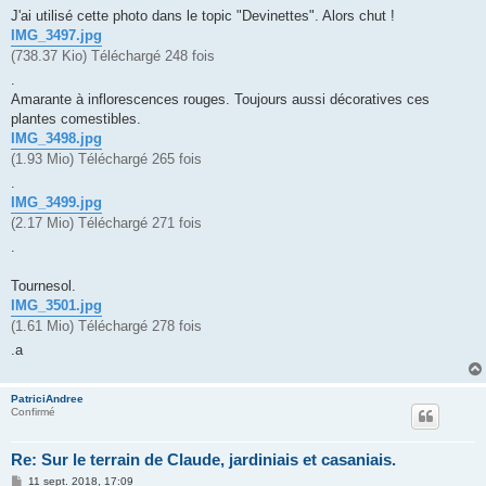
g
J'ai utilisé cette photo dans le topic "Devinettes". Alors chut !
e
IMG_3497.jpg
(738.37 Kio) Téléchargé 248 fois
.
Amarante à inflorescences rouges. Toujours aussi décoratives ces
plantes comestibles.
IMG_3498.jpg
(1.93 Mio) Téléchargé 265 fois
.
IMG_3499.jpg
(2.17 Mio) Téléchargé 271 fois
.
Tournesol.
IMG_3501.jpg
(1.61 Mio) Téléchargé 278 fois
.a
PatriciAndree
Confirmé
Re: Sur le terrain de Claude, jardiniais et casaniais.
M
11 sept. 2018, 17:09