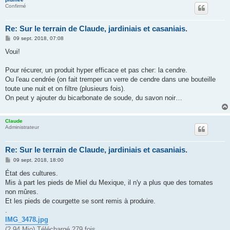
Confirmé
Re: Sur le terrain de Claude, jardiniais et casaniais.
M
09 sept. 2018, 07:08
e
s
Voui!
s
a
g
Pour récurer, un produit hyper efficace et pas cher: la cendre.
e
Ou l'eau cendrée (on fait tremper un verre de cendre dans une bouteille
toute une nuit et on filtre (plusieurs fois).
On peut y ajouter du bicarbonate de soude, du savon noir…
Claude
Administrateur
Re: Sur le terrain de Claude, jardiniais et casaniais.
M
09 sept. 2018, 18:00
e
s
État des cultures.
s
Mis à part les pieds de Miel du Mexique, il n'y a plus que des tomates
a
g
non mûres.
e
Et les pieds de courgette se sont remis à produire.
.
IMG_3478.jpg
(2.94 Mio) Téléchargé 279 fois