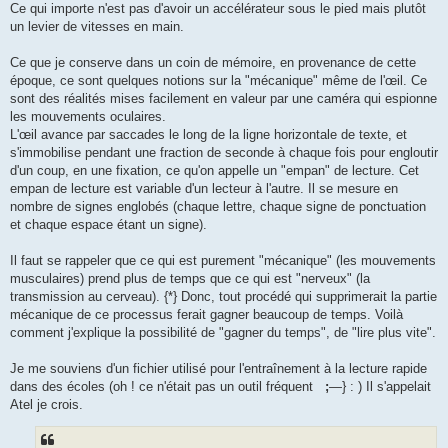
Ce qui importe n'est pas d'avoir un accélérateur sous le pied mais plutôt
un levier de vitesses en main.
Ce que je conserve dans un coin de mémoire, en provenance de cette
époque, ce sont quelques notions sur la "mécanique" même de l'œil. Ce
sont des réalités mises facilement en valeur par une caméra qui espionne
les mouvements oculaires.
L'œil avance par saccades le long de la ligne horizontale de texte, et
s'immobilise pendant une fraction de seconde à chaque fois pour engloutir
d'un coup, en une fixation, ce qu'on appelle un "empan" de lecture. Cet
empan de lecture est variable d'un lecteur à l'autre. Il se mesure en
nombre de signes englobés (chaque lettre, chaque signe de ponctuation
et chaque espace étant un signe).
Il faut se rappeler que ce qui est purement "mécanique" (les mouvements
musculaires) prend plus de temps que ce qui est "nerveux" (la
transmission au cerveau). {*} Donc, tout procédé qui supprimerait la partie
mécanique de ce processus ferait gagner beaucoup de temps. Voilà
comment j'explique la possibilité de "gagner du temps", de "lire plus vite".
Je me souviens d'un fichier utilisé pour l'entraînement à la lecture rapide
dans des écoles (oh ! ce n'était pas un outil fréquent
;
—} : ) Il s'appelait
Atel je crois.