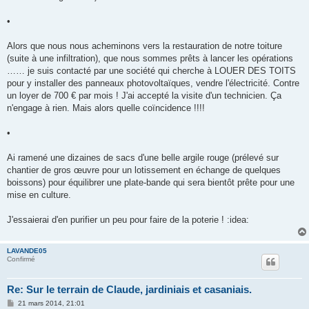
•
Alors que nous nous acheminons vers la restauration de notre toiture
(suite à une infiltration), que nous sommes prêts à lancer les opérations
…… je suis contacté par une société qui cherche à LOUER DES TOITS
pour y installer des panneaux photovoltaïques, vendre l'électricité. Contre
un loyer de 700 € par mois ! J'ai accepté la visite d'un technicien. Ça
n'engage à rien. Mais alors quelle coïncidence !!!!
•
Ai ramené une dizaines de sacs d'une belle argile rouge (prélevé sur
chantier de gros œuvre pour un lotissement en échange de quelques
boissons) pour équilibrer une plate-bande qui sera bientôt prête pour une
mise en culture.
J'essaierai d'en purifier un peu pour faire de la poterie ! :idea:
LAVANDE05
Confirmé
Re: Sur le terrain de Claude, jardiniais et casaniais.
M
21 mars 2014, 21:01