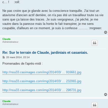
c… ! :roll:
a
g
e
Ne pas croire que je glande avec la conscience tranquille. J'ai tout un
atavisme d'ancien actif derrière, on n'a pas été un travailleur toute sa vie
sans que ça laisse des traces. Je suis vergogneux, j'ai péché, je me
vautre dans la paresse mais la honte le fait transpirer, je me sens
coupable, d'ailleurs en ce moment, je suis à confesse ……… :mrgreen:
Claude
Administrateur
Re: Sur le terrain de Claude, jardiniais et casaniais.
M
20 mars 2014, 22:14
e
s
Promenades de l'après-midi :
s
a
g
http://nsa33.casimages.com/img/2014/03/ ... 916661.jpg
e
http://nsa33.casimages.com/img/2014/03/ ... 232065.jpg
http://nsa33.casimages.com/img/2014/03/ ... 298731.jpg
Claude
Administrateur