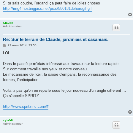
s
Si tu sais coudre, l'organdi ça peut faire de jolies choses
s
http://img4.hostingpics.net/pics/580181dehorsgif.gif
a
g
e
Claude
Administrateur
Re: Sur le terrain de Claude, jardiniais et casaniais.
M
22 mars 2014, 23:50
e
s
LOL
s
a
g
Dans le passé je m'étais intéressé aux travaux sur la lecture rapide.
e
Sur comment travaille nos yeux et notre cerveau.
Le mécanisme de l'œil, la saisie d'empans, la reconnaissance des
formes, l'anticipation …
Voilà t'i pas qu'on en reparle sous le jour nouveau d'un angle différent …
Ça s'appelle SPRITZ.
http://www.spritzinc.com/#
xyla56
Administrateur