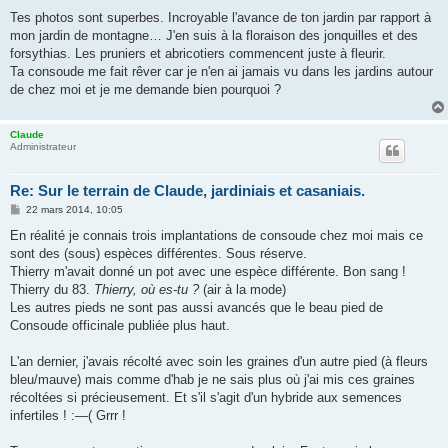
e
s
Tes photos sont superbes. Incroyable l'avance de ton jardin par rapport à
s
mon jardin de montagne… J'en suis à la floraison des jonquilles et des
a
g
forsythias. Les pruniers et abricotiers commencent juste à fleurir.
e
Ta consoude me fait rêver car je n'en ai jamais vu dans les jardins autour
de chez moi et je me demande bien pourquoi ?
Claude
Administrateur
Re: Sur le terrain de Claude, jardiniais et casaniais.
M
22 mars 2014, 10:05
e
s
En réalité je connais trois implantations de consoude chez moi mais ce
s
sont des (sous) espèces différentes. Sous réserve.
a
g
Thierry m'avait donné un pot avec une espèce différente. Bon sang !
e
Thierry du 83.
Thierry, où es-tu ?
(air à la mode)
Les autres pieds ne sont pas aussi avancés que le beau pied de
Consoude officinale publiée plus haut.
L'an dernier, j'avais récolté avec soin les graines d'un autre pied (à fleurs
bleu/mauve) mais comme d'hab je ne sais plus où j'ai mis ces graines
récoltées si précieusement. Et s'il s'agit d'un hybride aux semences
infertiles ! :—( Grrr !