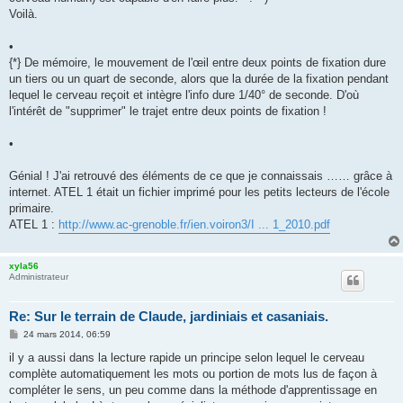
Voilà.
•
{*} De mémoire, le mouvement de l'œil entre deux points de fixation dure
un tiers ou un quart de seconde, alors que la durée de la fixation pendant
lequel le cerveau reçoit et intègre l'info dure 1/40° de seconde. D'où
l'intérêt de "supprimer" le trajet entre deux points de fixation !
•
Génial ! J'ai retrouvé des éléments de ce que je connaissais …… grâce à
internet. ATEL 1 était un fichier imprimé pour les petits lecteurs de l'école
primaire.
ATEL 1 :
http://www.ac-grenoble.fr/ien.voiron3/I ... 1_2010.pdf
xyla56
Administrateur
Re: Sur le terrain de Claude, jardiniais et casaniais.
M
24 mars 2014, 06:59
e
s
il y a aussi dans la lecture rapide un principe selon lequel le cerveau
s
complète automatiquement les mots ou portion de mots lus de façon à
a
g
compléter le sens, un peu comme dans la méthode d'apprentissage en
e