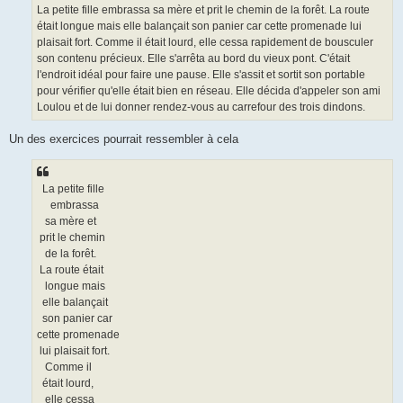
La petite fille embrassa sa mère et prit le chemin de la forêt. La route
était longue mais elle balançait son panier car cette promenade lui
plaisait fort. Comme il était lourd, elle cessa rapidement de bousculer
son contenu précieux. Elle s'arrêta au bord du vieux pont. C'était
l'endroit idéal pour faire une pause. Elle s'assit et sortit son portable
pour vérifier qu'elle était bien en réseau. Elle décida d'appeler son ami
Loulou et de lui donner rendez-vous au carrefour des trois dindons.
Un des exercices pourrait ressembler à cela
La petite fille
embrassa
sa mère et
prit le chemin
de la forêt.
La route était
longue mais
elle balançait
son panier car
cette promenade
lui plaisait fort.
Comme il
était lourd,
elle cessa