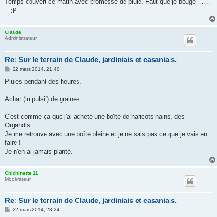
Temps couvert ce matin avec promesse de pluie. Faut que je bouge ……
:P
Claude
Administrateur
Re: Sur le terrain de Claude, jardiniais et casaniais.
M
22 mars 2014, 21:40
e
s
Pluies pendant des heures.
s
a
g
Achat (impulsif) de graines.
e
C'est comme ça que j'ai acheté une boîte de haricots nains, des
Organdis.
Je me retrouve avec une boîte pleine et je ne sais pas ce que je vais en
faire !
Je n'en ai jamais planté.
Chichinette 11
Modérateur
Re: Sur le terrain de Claude, jardiniais et casaniais.
M
22 mars 2014, 23:24
e