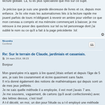
lecture globale. Là, tu es plus spécialiste que moi sur ce sujet.
Je précise que je suis une grande dévoreuse de livres et ce, depuis mon
enfance. Je lis vite mais les automatismes liés à la lecture rapide me
jouent parfois de tours m'obligeant à revenir en arrière pour vérifier ce que
mon cerveau a compris et ma mémoire commençant à baisser, je me
retrouve à me poser des questions sur tel ou tel personnage dont j'ai
oublié le nom ou ce qu'il a fait à la page précédente :lol:
Nicandra
Confirmé
Re: Sur le terrain de Claude, jardiniais et casaniais.
M
24 mars 2014, 08:23
e
s
Bonjour
s
a
g
Mon grand-père m'a appris à lire quand j'étais enfant et depuis l'âge de 5
e
ans, je sais lire couramment et écrire quasiment sans faute.
Il m'a donné également des notions de mathématiques qui depuis sont un
de mes jeux préférés.
Je ne sais quelle méthode il a employée, il est mort j'avais 7 ans.
Je me souviens, vaguement, de cartons (qu'il avait confectionnés) avec
des lettres dessus, c'est tout!
A t-il décelé, en moi, un don pour l'étude ou a t-il employé une méthode