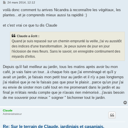
M
24 mars 2014, 12:12
e
s
voilà donc comment tu arrives Nicandra à reconnaître les végétaux, les
s
plantes...et je comprends mieux aussi ta rapidité :)
a
g
e
et c'est vrai ce que tu dis Claude
Claude a écrit :
Quand je suis repassé sur un chemin emprunté la veille, j'ai vu aussitôt
des indices d'une transformation. Je peux suivre de jour en jour
l'éclosion de mes fleurs. Sans le savoir, on enregistre continument des
miyards d'infos.
Depuis qu'il fait meilleur au jardin, tous les matins après avoir bu mon
café, je vais faire un tour...à chaque fois que j'ai emménagé et qu'il y
avait un jardin, je faisais mon petit tour au jardin et il n'y a pas longtemps
j'ai réalisé que je ne le faisais pas que pour le plaisir...parce qu'un jour j'ai
eu envie de siroter mon café tout en me promenant dans le jardin et au
final je m'étais rendu compte que je n'avais rien mémorisé...j'avais besoin
de me souvenir pour mieux " soigner " bichonner tout le jardin.
Claude
Administrateur
Re: Sur le terrain de Claude, jardiniais et casaniais.