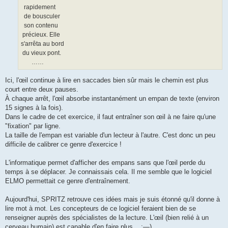
rapidement
de bousculer
son contenu
précieux. Elle
s'arrêta au bord
du vieux pont.
……
Ici, l'œil continue à lire en saccades bien sûr mais le chemin est plus
court entre deux pauses.
À chaque arrêt, l'œil absorbe instantanément un empan de texte (environ
15 signes à la fois).
Dans le cadre de cet exercice, il faut entraîner son œil à ne faire qu'une
"fixation" par ligne.
La taille de l'empan est variable d'un lecteur à l'autre. C'est donc un peu
difficile de calibrer ce genre d'exercice !
L'informatique permet d'afficher des empans sans que l'œil perde du
temps à se déplacer. Je connaissais cela. Il me semble que le logiciel
ELMO permettait ce genre d'entraînement.
Aujourd'hui, SPRITZ retrouve ces idées mais je suis étonné qu'il donne à
lire mot à mot. Les concepteurs de ce logiciel feraient bien de se
renseigner auprès des spécialistes de la lecture. L'œil (bien relié à un
cerveau humain) est capable d'en faire plus. :—)