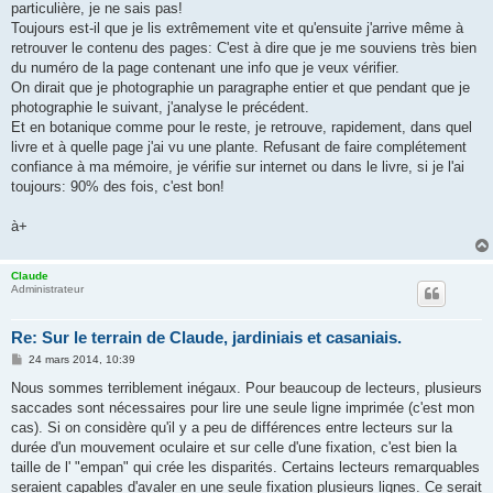
particulière, je ne sais pas!
Toujours est-il que je lis extrêmement vite et qu'ensuite j'arrive même à
retrouver le contenu des pages: C'est à dire que je me souviens très bien
du numéro de la page contenant une info que je veux vérifier.
On dirait que je photographie un paragraphe entier et que pendant que je
photographie le suivant, j'analyse le précédent.
Et en botanique comme pour le reste, je retrouve, rapidement, dans quel
livre et à quelle page j'ai vu une plante. Refusant de faire complétement
confiance à ma mémoire, je vérifie sur internet ou dans le livre, si je l'ai
toujours: 90% des fois, c'est bon!
à+
Claude
Administrateur
Re: Sur le terrain de Claude, jardiniais et casaniais.
M
24 mars 2014, 10:39
e
s
Nous sommes terriblement inégaux. Pour beaucoup de lecteurs, plusieurs
s
saccades sont nécessaires pour lire une seule ligne imprimée (c'est mon
a
g
cas). Si on considère qu'il y a peu de différences entre lecteurs sur la
e
durée d'un mouvement oculaire et sur celle d'une fixation, c'est bien la
taille de l' "empan" qui crée les disparités. Certains lecteurs remarquables
seraient capables d'avaler en une seule fixation plusieurs lignes. Ce serait