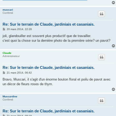
e
muscari
Confirmé
Re: Sur le terrain de Claude, jardiniais et casaniais.
M
20 mars 2014, 22:26
e
s
joli, glandouiller est souvent plus productif que de travailler.
s
c'est quoi la chose sur la dernière photo de la première série? un pavot?
a
g
e
Claude
Administrateur
Re: Sur le terrain de Claude, jardiniais et casaniais.
M
21 mars 2014, 06:42
e
s
Bravo, Muscari, il s'agit d'un énorme bouton floral et poilu de pavot avec
s
un décor de fleurs roses de thym.
a
g
e
Muscardine
Confirmé
Re: Sur le terrain de Claude, jardiniais et casaniais.
M
21 mars 2014, 09:16