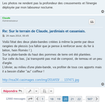
Les photos ne rendent pas la profondeur des creusements et l'énergie
déployée par mon laboureur nocturne.
Claude
Administrateur
Re: Sur le terrain de Claude, jardiniais et casaniais.
M
26 mars 2014, 00:45
e
s
Voilà l'état des deux plate-bandes créées à même la pente par deux
s
rangées de plessis (va falloir que je pense à renforcer avec du fer à
a
g
béton, hein Roméo ! ).
e
Sur la plate-bande du haut des pommes de terre ont été plantées.
Sur celle du bas, j'ai transporté pas mal de compost, de terreau et un peu
d'argile.
L'olivier, au milieu d'une plate-bande, va profiter de tous ces apports mais
il a besoin d'aller "au" coiffeur !
http://nsa34.casimages.com/img/2014/03/ ... 137471.jpg
Répondre
Page
20
sur
507
1
18
19
20
21
22
507
Précédente
Sui
12660 messages
…
…