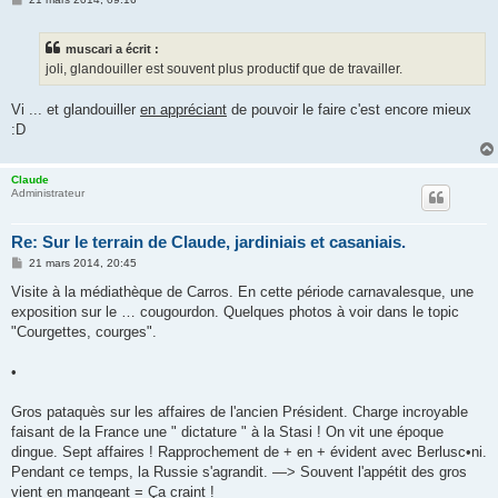
e
s
s
muscari a écrit :
a
g
joli, glandouiller est souvent plus productif que de travailler.
e
Vi ... et glandouiller
en appréciant
de pouvoir le faire c'est encore mieux
:D
Claude
Administrateur
Re: Sur le terrain de Claude, jardiniais et casaniais.
M
21 mars 2014, 20:45
e
s
Visite à la médiathèque de Carros. En cette période carnavalesque, une
s
exposition sur le … cougourdon. Quelques photos à voir dans le topic
a
g
"Courgettes, courges".
e
•
Gros pataquès sur les affaires de l'ancien Président. Charge incroyable
faisant de la France une " dictature " à la Stasi ! On vit une époque
dingue. Sept affaires ! Rapprochement de + en + évident avec Berlusc•ni.
Pendant ce temps, la Russie s'agrandit. —> Souvent l'appétit des gros
vient en mangeant = Ça craint !