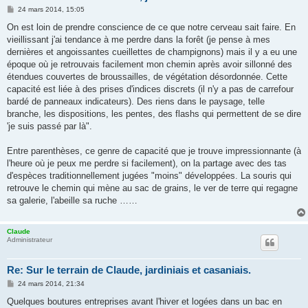
M
24 mars 2014, 15:05
e
s
On est loin de prendre conscience de ce que notre cerveau sait faire. En
s
vieillissant j'ai tendance à me perdre dans la forêt (je pense à mes
a
g
dernières et angoissantes cueillettes de champignons) mais il y a eu une
e
époque où je retrouvais facilement mon chemin après avoir sillonné des
étendues couvertes de broussailles, de végétation désordonnée. Cette
capacité est liée à des prises d'indices discrets (il n'y a pas de carrefour
bardé de panneaux indicateurs). Des riens dans le paysage, telle
branche, les dispositions, les pentes, des flashs qui permettent de se dire
'je suis passé par là".
Entre parenthèses, ce genre de capacité que je trouve impressionnante (à
l'heure où je peux me perdre si facilement), on la partage avec des tas
d'espèces traditionnellement jugées "moins" développées. La souris qui
retrouve le chemin qui mène au sac de grains, le ver de terre qui regagne
sa galerie, l'abeille sa ruche ……
Claude
Administrateur
Re: Sur le terrain de Claude, jardiniais et casaniais.
M
24 mars 2014, 21:34
e
s
Quelques boutures entreprises avant l'hiver et logées dans un bac en
s