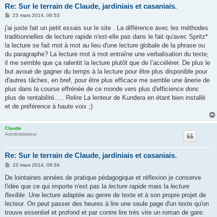
Re: Sur le terrain de Claude, jardiniais et casaniais.
M
23 mars 2014, 06:53
e
s
j'ai juste fait un petit essais sur le site . La différence avec les méthodes
s
traditionnelles de lecture rapide n'est-elle pas dans le fait qu'avec Spritz*
a
g
la lecture se fait mot à mot au lieu d'une lecture globale de la phrase ou
e
du paragraphe? La lecture mot à mot entraîne une verbalisation du texte;
il me semble que ça ralentit la lecture plutôt que de l’accélérer. De plus le
but avoué de gagner du temps à la lecture pour être plus disponible pour
d'autres tâches, en bref, pour être plus efficace me semble une ânerie de
plus dans la course effrénée de ce monde vers plus d'efficience donc
plus de rentabilité..... Relire La lenteur de Kundera en étant bien installé
et de préférence à haute voix ;)
Claude
Administrateur
Re: Sur le terrain de Claude, jardiniais et casaniais.
M
23 mars 2014, 08:34
e
s
De lointaines années de pratique pédagogique et réflexion je conserve
s
l'idée que ce qui importe n'est pas la
lecture rapide
mais la
lecture
a
g
flexible
. Une lecture adaptée au genre de texte et à son propre projet de
e
lecteur. On peut passer des heures à lire une seule page d'un texte qu'on
trouve essentiel et profond et par contre lire très vite un roman de gare.