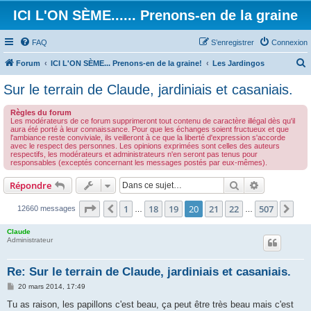
ICI L'ON SÈME...... Prenons-en de la graine
FAQ
S’enregistrer
Connexion
Forum
ICI L'ON SÈME... Prenons-en de la graine!
Les Jardingos
e
Sur le terrain de Claude, jardiniais et casaniais.
c
Règles du forum
h
Les modérateurs de ce forum supprimeront tout contenu de caractère illégal dès qu'il
aura été porté à leur connaissance. Pour que les échanges soient fructueux et que
e
l'ambiance reste conviviale, ils veilleront à ce que la liberté d'expression s'accorde
avec le respect des personnes. Les opinions exprimées sont celles des auteurs
r
respectifs, les modérateurs et administrateurs n'en seront pas tenus pour
responsables (exceptés concernant les messages postés par eux-mêmes).
c
h
Rechercher
Recherche 
Répondre
e
Page
20
sur
507
1
18
19
20
21
22
507
Précédente
Sui
12660 messages
…
…
r
Claude
Administrateur
Re: Sur le terrain de Claude, jardiniais et casaniais.
M
20 mars 2014, 17:49
e
s
Tu as raison, les papillons c'est beau, ça peut être très beau mais c'est
s