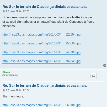
Re: Sur le terrain de Claude, jardiniais et casaniais.
M
20 mars 2014, 22:23
e
s
Un énorme massif de sauge en premier plan, puis blette à couper,
s
et au pied d'un arbousier un magnifique plant de Consoude à fleurs
a
g
blanches.
e
http://nsa33.casimages.com/img/2014/03/ ... 322954.jpg
http://nsa34.casimages.com/img/2014/03/ ... 156507.jpg
http://nsa33.casimages.com/img/2014/03/ ... 945788.jpg
http://nsa33.casimages.com/img/2014/03/ ... 702845.jpg
Claude
Administrateur
Re: Sur le terrain de Claude, jardiniais et casaniais.
M
20 mars 2014, 22:24
e
s
Thym en fleurs.
s
a
g
http://nsa33.casimages.com/img/2014/03/ ... 660181.jpg