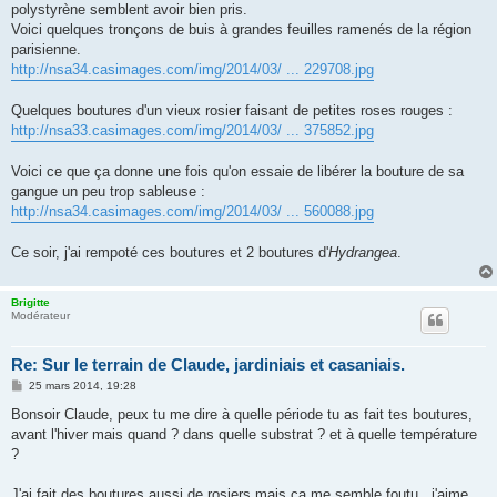
polystyrène semblent avoir bien pris.
a
g
Voici quelques tronçons de buis à grandes feuilles ramenés de la région
e
parisienne.
http://nsa34.casimages.com/img/2014/03/ ... 229708.jpg
Quelques boutures d'un vieux rosier faisant de petites roses rouges :
http://nsa33.casimages.com/img/2014/03/ ... 375852.jpg
Voici ce que ça donne une fois qu'on essaie de libérer la bouture de sa
gangue un peu trop sableuse :
http://nsa34.casimages.com/img/2014/03/ ... 560088.jpg
Ce soir, j'ai rempoté ces boutures et 2 boutures d'
Hydrangea
.
Brigitte
Modérateur
Re: Sur le terrain de Claude, jardiniais et casaniais.
M
25 mars 2014, 19:28
e
s
Bonsoir Claude, peux tu me dire à quelle période tu as fait tes boutures,
s
avant l'hiver mais quand ? dans quelle substrat ? et à quelle température
a
g
?
e
J'ai fait des boutures aussi de rosiers mais ça me semble foutu...j'aime