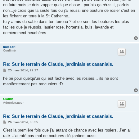
en faire mais je dois zapper quelque chose...parfois ça réussit, parfois
non...je crois que la seule fois où j'ai réussi une bouture de rosier c'est en
les fichant en terre à la St Catherine...
tu y a mis du sable dans ton terreau ? et ce sont les boutures les plus
faciles que je réussis, laurier rose, hortensia, buis, lavande et
dernièrement heuchères...
muscari
Confirmé
Re: Sur le terrain de Claude, jardiniais et casaniais.
M
25 mars 2014, 22:27
e
s
hé bé pour quelqu'un qui est fâché avec les rosiers... ils ne sont
s
manifestement pas rancuniers :D
a
g
e
Claude
Administrateur
Re: Sur le terrain de Claude, jardiniais et casaniais.
M
26 mars 2014, 00:35
e
s
C'est la première fois que j'ai autant de chance avec les rosiers. J'en ai
s
raté. J'ai raté pas mal de boutures d'églantiers aussi.
a