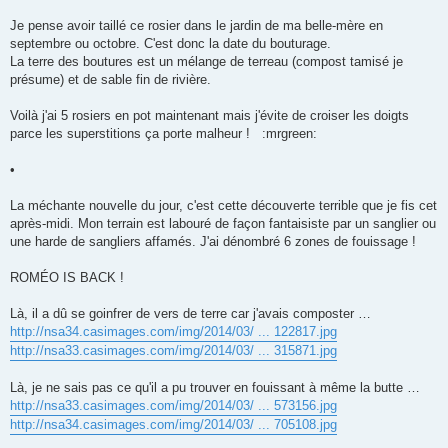
g
e
Je pense avoir taillé ce rosier dans le jardin de ma belle-mère en
septembre ou octobre. C'est donc la date du bouturage.
La terre des boutures est un mélange de terreau (compost tamisé je
présume) et de sable fin de rivière.
Voilà j'ai 5 rosiers en pot maintenant mais j'évite de croiser les doigts
parce les superstitions ça porte malheur ! :mrgreen:
•
La méchante nouvelle du jour, c'est cette découverte terrible que je fis cet
après-midi. Mon terrain est labouré de façon fantaisiste par un sanglier ou
une harde de sangliers affamés. J'ai dénombré 6 zones de fouissage !
ROMÉO IS BACK !
Là, il a dû se goinfrer de vers de terre car j'avais composter …
http://nsa34.casimages.com/img/2014/03/ ... 122817.jpg
http://nsa33.casimages.com/img/2014/03/ ... 315871.jpg
Là, je ne sais pas ce qu'il a pu trouver en fouissant à même la butte …
http://nsa33.casimages.com/img/2014/03/ ... 573156.jpg
http://nsa34.casimages.com/img/2014/03/ ... 705108.jpg