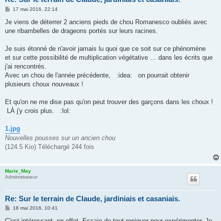
M
17 mai 2016, 22:14
e
s
Je viens de déterrer 2 anciens pieds de chou Romanesco oubliés avec
s
une ribambelles de drageons portés sur leurs racines.
a
g
e
Je suis étonné de n'avoir jamais lu quoi que ce soit sur ce phénomène
et sur cette possibilité de multiplication végétative … dans les écrits que
j'ai rencontrés.
Avec un chou de l'année précédente, :idea: on pourrait obtenir
plusieurs choux nouveaux !
Et qu'on ne me dise pas qu'on peut trouver des garçons dans les choux !
LÀ j'y crois plus. :lol:
1.jpg
Nouvelles pousses sur un ancien chou
(124.5 Kio) Téléchargé 244 fois
Marie_May
Administrateur
Re: Sur le terrain de Claude, jardiniais et casaniais.
M
18 mai 2016, 10:41
e
s
C'est intéressant, en effet. Essaie de tout repiquer pour expérimenter. Je