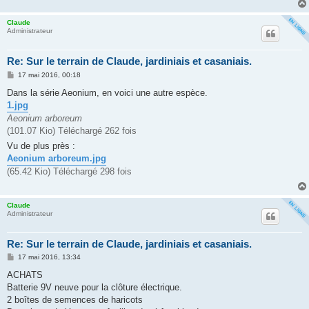
Claude
Administrateur
Re: Sur le terrain de Claude, jardiniais et casaniais.
M
17 mai 2016, 00:18
e
s
Dans la série Aeonium, en voici une autre espèce.
s
1.jpg
a
g
Aeonium arboreum
e
(101.07 Kio) Téléchargé 262 fois
Vu de plus près :
Aeonium arboreum.jpg
(65.42 Kio) Téléchargé 298 fois
Claude
Administrateur
Re: Sur le terrain de Claude, jardiniais et casaniais.
M
17 mai 2016, 13:34
e
s
ACHATS
s
Batterie 9V neuve pour la clôture électrique.
a
g
2 boîtes de semences de haricots
e