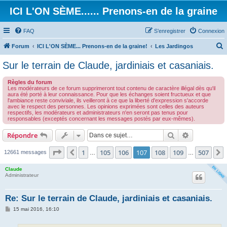
ICI L'ON SÈME...... Prenons-en de la graine
FAQ
S’enregistrer
Connexion
Forum
ICI L'ON SÈME... Prenons-en de la graine!
Les Jardingos
e
Sur le terrain de Claude, jardiniais et casaniais.
c
Règles du forum
h
Les modérateurs de ce forum supprimeront tout contenu de caractère illégal dès qu'il
aura été porté à leur connaissance. Pour que les échanges soient fructueux et que
e
l'ambiance reste conviviale, ils veilleront à ce que la liberté d'expression s'accorde
avec le respect des personnes. Les opinions exprimées sont celles des auteurs
r
respectifs, les modérateurs et administrateurs n'en seront pas tenus pour
responsables (exceptés concernant les messages postés par eux-mêmes).
c
h
Rechercher
Recherche 
Répondre
e
Page
107
sur
507
1
105
106
107
108
109
507
Précédente
12661 messages
…
…
r
Claude
Administrateur
Re: Sur le terrain de Claude, jardiniais et casaniais.
M
15 mai 2016, 16:10
e
s
s