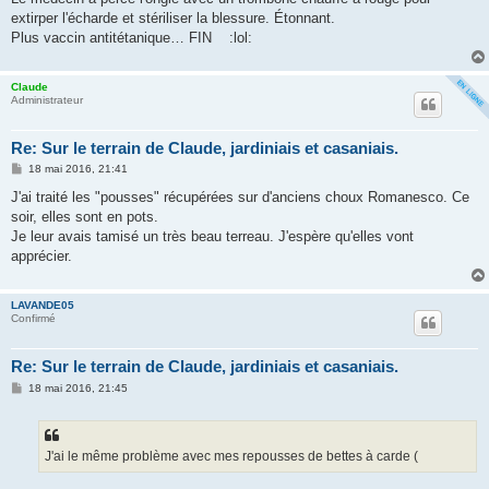
extirper l'écharde et stériliser la blessure. Étonnant.
Plus vaccin antitétanique… FIN :lol:
Claude
Administrateur
Re: Sur le terrain de Claude, jardiniais et casaniais.
M
18 mai 2016, 21:41
e
s
J'ai traité les "pousses" récupérées sur d'anciens choux Romanesco. Ce
s
soir, elles sont en pots.
a
g
Je leur avais tamisé un très beau terreau. J'espère qu'elles vont
e
apprécier.
LAVANDE05
Confirmé
Re: Sur le terrain de Claude, jardiniais et casaniais.
M
18 mai 2016, 21:45
e
s
s
a
g
J'ai le même problème avec mes repousses de bettes à carde (
e