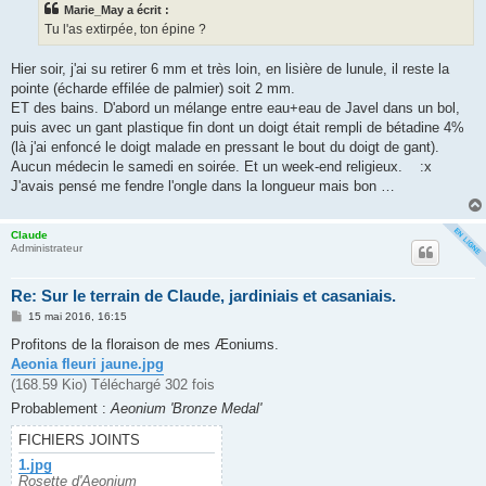
Marie_May a écrit :
a
g
Tu l'as extirpée, ton épine ?
e
Hier soir, j'ai su retirer 6 mm et très loin, en lisière de lunule, il reste la
pointe (écharde effilée de palmier) soit 2 mm.
ET des bains. D'abord un mélange entre eau+eau de Javel dans un bol,
puis avec un gant plastique fin dont un doigt était rempli de bétadine 4%
(là j'ai enfoncé le doigt malade en pressant le bout du doigt de gant).
Aucun médecin le samedi en soirée. Et un week-end religieux. :x
J'avais pensé me fendre l'ongle dans la longueur mais bon …
Claude
Administrateur
Re: Sur le terrain de Claude, jardiniais et casaniais.
M
15 mai 2016, 16:15
e
s
Profitons de la floraison de mes Æoniums.
s
Aeonia fleuri jaune.jpg
a
g
(168.59 Kio) Téléchargé 302 fois
e
Probablement :
Aeonium 'Bronze Medal'
FICHIERS JOINTS
1.jpg
Rosette d'Aeonium