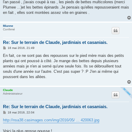
l'an passé , j'avais coupé à ras , les pieds de bettes multicolores (merci
Plumee ...)et les bettes épinards .Je pensais qu'elles repousseraient mais
en fait , elles sont montées assez vite en graines .
Mianne
Confirmé
Re: Sur le terrain de Claude, jardiniais et casaniais.
M
18 mai 2016, 21:49
e
s
En fait, ce ne sont pas des repousses sur le pied mère mais des petits
s
plants qui ont poussé à côté. Je mange des bettes depuis plusieurs
a
g
années mais je n'en ai semé qu'une seule fois. Ils se débrouillent tout
e
seuls d'une année sur l'autre. C'est pas super ? :P J'en ai même qui
poussent dans les allées.
Claude
Administrateur
Re: Sur le terrain de Claude, jardiniais et casaniais.
M
18 mai 2016, 22:04
e
s
http://nsa38.casimages.com/img/2016/05/ ... 420063.jpg
s
a
g
Voici la plus grosse pousse !