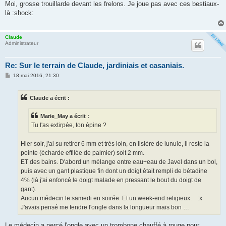
s
Moi, grosse trouillarde devant les frelons. Je joue pas avec ces bestiaux-
s
là :shock:
a
g
e
Claude
Administrateur
Re: Sur le terrain de Claude, jardiniais et casaniais.
M
18 mai 2016, 21:30
e
s
s
Claude a écrit :
a
g
e
Marie_May a écrit :
Tu l'as extirpée, ton épine ?
Hier soir, j'ai su retirer 6 mm et très loin, en lisière de lunule, il reste la
pointe (écharde effilée de palmier) soit 2 mm.
ET des bains. D'abord un mélange entre eau+eau de Javel dans un bol,
puis avec un gant plastique fin dont un doigt était rempli de bétadine
4% (là j'ai enfoncé le doigt malade en pressant le bout du doigt de
gant).
Aucun médecin le samedi en soirée. Et un week-end religieux. :x
J'avais pensé me fendre l'ongle dans la longueur mais bon …
Le médecin a percé l'ongle avec un trombone chauffé à rouge pour