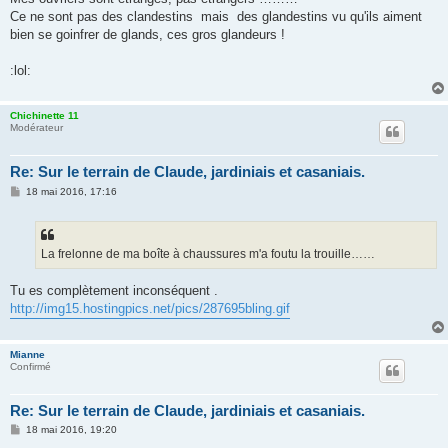
Ce ne sont pas des clandestins mais des glandestins vu qu'ils aiment
bien se goinfrer de glands, ces gros glandeurs !
:lol:
Chichinette 11
Modérateur
Re: Sur le terrain de Claude, jardiniais et casaniais.
M
18 mai 2016, 17:16
e
s
s
a
g
La frelonne de ma boîte à chaussures m'a foutu la trouille……
e
Tu es complètement inconséquent .
http://img15.hostingpics.net/pics/287695bling.gif
Mianne
Confirmé
Re: Sur le terrain de Claude, jardiniais et casaniais.
M
18 mai 2016, 19:20
e