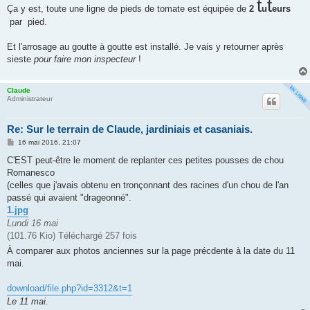
t
t
Ça y est, toute une ligne de pieds de tomate est équipée de
e
2
u
eurs
par pied.
Et l'arrosage au goutte à goutte est installé. Je vais y retourner après
sieste
pour faire mon inspecteur
!
Claude
Administrateur
Re: Sur le terrain de Claude, jardiniais et casaniais.
M
16 mai 2016, 21:07
e
s
C'EST peut-être le moment de replanter ces petites pousses de chou
s
Romanesco
a
g
(celles que j'avais obtenu en tronçonnant des racines d'un chou de l'an
e
passé qui avaient "drageonné".
1.jpg
Lundi 16 mai
(101.76 Kio) Téléchargé 257 fois
À comparer aux photos anciennes sur la page précdente à la date du 11
mai.
download/file.php?id=3312&t=1
Le 11 mai.