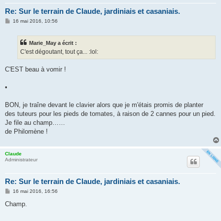
Re: Sur le terrain de Claude, jardiniais et casaniais.
M
16 mai 2016, 10:56
e
s
s
Marie_May a écrit :
a
g
C'est dégoutant, tout ça... :lol:
e
C'EST beau à vomir !
•
BON, je traîne devant le clavier alors que je m'étais promis de planter
des tuteurs pour les pieds de tomates, à raison de 2 cannes pour un pied.
Je file au champ……
de Philomène !
Claude
Administrateur
Re: Sur le terrain de Claude, jardiniais et casaniais.
M
16 mai 2016, 16:56
e
s
Champ.
s
a
g