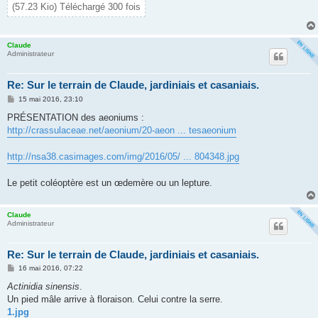
(57.23 Kio) Téléchargé 300 fois
Claude
Administrateur
Re: Sur le terrain de Claude, jardiniais et casaniais.
M
15 mai 2016, 23:10
e
s
PRÉSENTATION des aeoniums :
s
http://crassulaceae.net/aeonium/20-aeon ... tesaeonium
a
g
e
http://nsa38.casimages.com/img/2016/05/ ... 804348.jpg
Le petit coléoptère est un œdemère ou un lepture.
Claude
Administrateur
Re: Sur le terrain de Claude, jardiniais et casaniais.
M
16 mai 2016, 07:22
e
s
Actinidia sinensis
.
s
Un pied mâle arrive à floraison. Celui contre la serre.
a
g
1.jpg