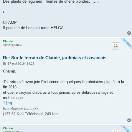
Des plants de légumes : feuilles de chêne blondes, ……
•
CHAMP
8 poquets de haricots rame HELGA.
Claude
Administrateur
Re: Sur le terrain de Claude, jardiniais et casaniais.
M
17 mai 2016, 14:27
e
s
Champ.
s
a
g
J'ai retrouvé avec joie l'existence de quelques framboisiers plantés à la
e
fin 2015
et que je croyais disparus à tout jamais après débroussaillage et
motobinage.
1.jpg
Framboisier rescapé.
(137.62 Kio) Téléchargé 249 fois
Claude
Administrateur