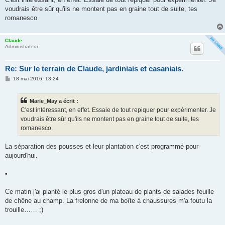
s
voudrais être sûr qu'ils ne montent pas en graine tout de suite, tes
a
g
romanesco.
e
Claude
Administrateur
Re: Sur le terrain de Claude, jardiniais et casaniais.
M
18 mai 2016, 13:24
e
s
s
Marie_May a écrit :
a
g
C'est intéressant, en effet. Essaie de tout repiquer pour expérimenter. Je
e
voudrais être sûr qu'ils ne montent pas en graine tout de suite, tes
romanesco.
La séparation des pousses et leur plantation c'est programmé pour
aujourd'hui.
•
Ce matin j'ai planté le plus gros d'un plateau de plants de salades feuille
de chêne au champ. La frelonne de ma boîte à chaussures m'a foutu la
trouille…… ;)