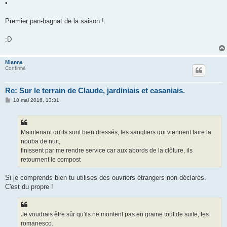
•
Premier pan-bagnat de la saison !
:D
Mianne
Confirmé
Re: Sur le terrain de Claude, jardiniais et casaniais.
M
18 mai 2016, 13:31
e
s
s
a
g
Maintenant qu'ils sont bien dressés, les sangliers qui viennent faire la
e
nouba de nuit,
finissent par me rendre service car aux abords de la clôture, ils
retournent le compost
Si je comprends bien tu utilises des ouvriers étrangers non déclarés.
C'est du propre !
Je voudrais être sûr qu'ils ne montent pas en graine tout de suite, tes
romanesco.