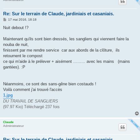
Re: Sur le terrain de Claude, jardiniais et casaniais.
M
17 mai 2016, 18:18
e
s
Nuit debout !?
s
a
g
Maintenant qu'ils sont bien dressés, les sangliers qui viennent faire la
e
nouba de nuit,
finissent par me rendre service car aux abords de la clôture, ils
retournent le compost
ce qui m'aide à le prélever + aisément ……… avec les mains (mains
gantées). :P
Néanmoins, ce sont des sans-gêne bien costauds !
Voilà comment j'ai trouvé l'accès
1.jpg
DU TRAVAIL DE SANGLIERS
(97.97 Kio) Téléchargé 237 fois
Claude
Administrateur
Re: Sur le terrain de Claude, jardiniais et casaniais.