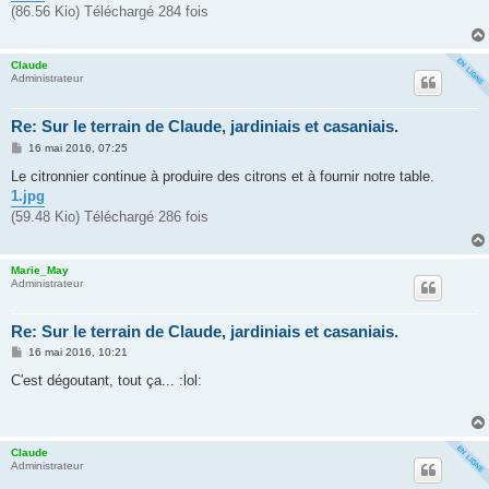
e
(86.56 Kio) Téléchargé 284 fois
Claude
Administrateur
Re: Sur le terrain de Claude, jardiniais et casaniais.
M
16 mai 2016, 07:25
e
s
Le citronnier continue à produire des citrons et à fournir notre table.
s
1.jpg
a
g
(59.48 Kio) Téléchargé 286 fois
e
Marie_May
Administrateur
Re: Sur le terrain de Claude, jardiniais et casaniais.
M
16 mai 2016, 10:21
e
s
C'est dégoutant, tout ça... :lol:
s
a
g
e
Claude
Administrateur