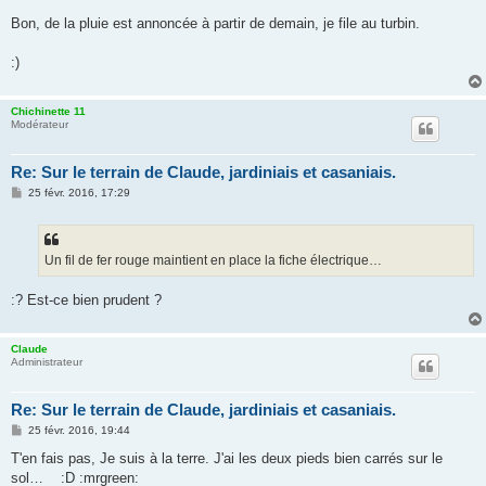
Bon, de la pluie est annoncée à partir de demain, je file au turbin.
:)
Chichinette 11
Modérateur
Re: Sur le terrain de Claude, jardiniais et casaniais.
M
25 févr. 2016, 17:29
e
s
s
a
g
Un fil de fer rouge maintient en place la fiche électrique…
e
:? Est-ce bien prudent ?
Claude
Administrateur
Re: Sur le terrain de Claude, jardiniais et casaniais.
M
25 févr. 2016, 19:44
e
s
T'en fais pas, Je suis à la terre. J'ai les deux pieds bien carrés sur le
s
sol… :D :mrgreen:
a