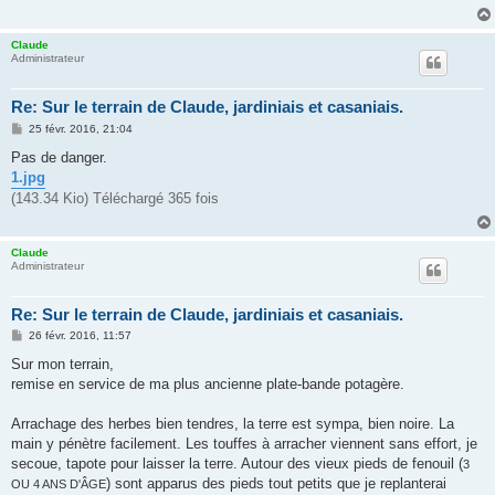
g
e
Claude
Administrateur
Re: Sur le terrain de Claude, jardiniais et casaniais.
M
25 févr. 2016, 21:04
e
s
Pas de danger.
s
1.jpg
a
g
(143.34 Kio) Téléchargé 365 fois
e
Claude
Administrateur
Re: Sur le terrain de Claude, jardiniais et casaniais.
M
26 févr. 2016, 11:57
e
s
Sur mon terrain,
s
remise en service de ma plus ancienne plate-bande potagère.
a
g
e
Arrachage des herbes bien tendres, la terre est sympa, bien noire. La
main y pénètre facilement. Les touffes à arracher viennent sans effort, je
secoue, tapote pour laisser la terre. Autour des vieux pieds de fenouil (
3
) sont apparus des pieds tout petits que je replanterai
OU 4 ANS D'ÂGE