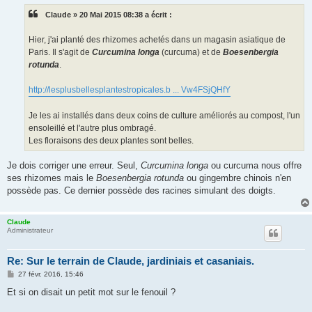
e
Claude » 20 Mai 2015 08:38 a écrit :
Hier, j'ai planté des rhizomes achetés dans un magasin asiatique de
Paris. Il s'agit de
Curcumina longa
(curcuma) et de
Boesenbergia
rotunda
.
http://lesplusbellesplantestropicales.b ... Vw4FSjQHfY
Je les ai installés dans deux coins de culture améliorés au compost, l'un
ensoleillé et l'autre plus ombragé.
Les floraisons des deux plantes sont belles.
Je dois corriger une erreur. Seul,
Curcumina longa
ou curcuma nous offre
ses rhizomes mais le
Boesenbergia rotunda
ou gingembre chinois n'en
possède pas. Ce dernier possède des racines simulant des doigts.
Claude
Administrateur
Re: Sur le terrain de Claude, jardiniais et casaniais.
M
27 févr. 2016, 15:46
e
s
Et si on disait un petit mot sur le fenouil ?
s
a