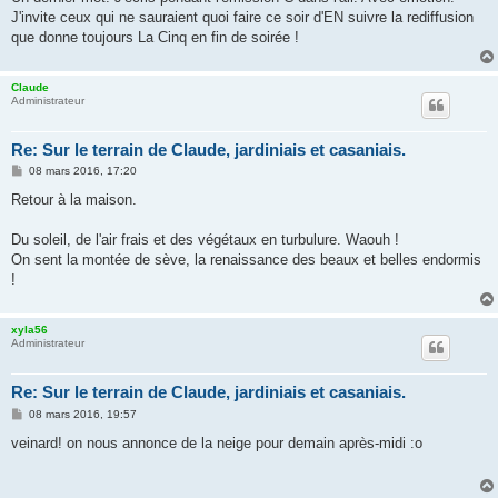
J'invite ceux qui ne sauraient quoi faire ce soir d'EN suivre la rediffusion
que donne toujours La Cinq en fin de soirée !
Claude
Administrateur
Re: Sur le terrain de Claude, jardiniais et casaniais.
M
08 mars 2016, 17:20
e
s
Retour à la maison.
s
a
g
Du soleil, de l'air frais et des végétaux en turbulure. Waouh !
e
On sent la montée de sève, la renaissance des beaux et belles endormis
!
xyla56
Administrateur
Re: Sur le terrain de Claude, jardiniais et casaniais.
M
08 mars 2016, 19:57
e
s
veinard! on nous annonce de la neige pour demain après-midi :o
s
a
g
e