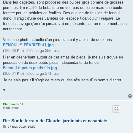
g
Dans les cagettes, sont proposés des bulbes gros comme de grosses
e
pommes. En réalité, le botaniste ne voit pas de bulbe mais une boule
formée par les pétioles de feuilles. Des queues de feuilles de fenouil
donc. Il s'agit d'une des variétés de l'espèce
Foeniculum vulgare
. Le
fenouil sauvage (j'en n'ai jamais vu) ne présente pas un renflement aussi
nourrissant.
Voici une photo actuelle d'un pied planté il y a plus de deux ans.
FENOUILS FÉVRIER &§.jpg
(129.36 Kio) Téléchargé 355 fois
Hier en désherbant autour de cet amas de pieds, je me suis trouvé en
possession de deux petits pieds indépendants de fenouil !
Fenouil tt petits pieds fils.jpg
(100.34 Kio) Téléchargé 371 fois
Je ne sais pas s'il s'agit de rejets ou des résultats d'un semis discret.
?
Chichinette 11
Modérateur
Re: Sur le terrain de Claude, jardiniais et casaniais.
M
27 févr. 2016, 19:52
e