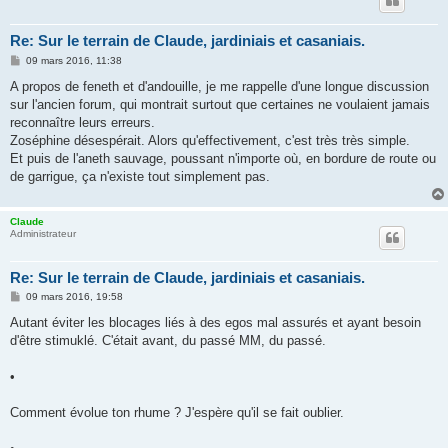
Re: Sur le terrain de Claude, jardiniais et casaniais.
M
09 mars 2016, 11:38
e
s
A propos de feneth et d'andouille, je me rappelle d'une longue discussion
s
sur l'ancien forum, qui montrait surtout que certaines ne voulaient jamais
a
g
reconnaître leurs erreurs.
e
Zoséphine désespérait. Alors qu'effectivement, c'est très très simple.
Et puis de l'aneth sauvage, poussant n'importe où, en bordure de route ou
de garrigue, ça n'existe tout simplement pas.
Claude
Administrateur
Re: Sur le terrain de Claude, jardiniais et casaniais.
M
09 mars 2016, 19:58
e
s
Autant éviter les blocages liés à des egos mal assurés et ayant besoin
s
d'être stimuklé. C'était avant, du passé MM, du passé.
a
g
e
•
Comment évolue ton rhume ? J'espère qu'il se fait oublier.