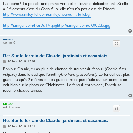
s
Fastoche ! Tu prends une graine verte et tu l'ouvres délicatement. Si elle
s
a 2 filaments c'est du
Fenouil
, si elle n'en n'a pas c'est de l'
Aneth
a
g
http://www.smiley-lol.com/smiley/heureu ... le-lol.gif
e
http://i.imgur.com/hGrDuTM.jpg
http://i.imgur.com/eK0C2do.jpg
romarin
Confirmé
Re: Sur le terrain de Claude, jardiniais et casaniais.
M
28 févr. 2016, 13:09
e
s
Bonjour Claude, tu as plus de chance de trouver du fenouil (
Foeniculum
s
vulgare
) dans le sud que l'aneth (
Anethum graveolens
). Le fenouil est plus
a
g
grand, jusqu'à 2 mètres et ses graines n'ont pas d'aile autour, comme on
e
voit bien sur la photo de Chichinette. Le fenouil est vivace, l'aneth se
resème chaque année.
Claude
Administrateur
Re: Sur le terrain de Claude, jardiniais et casaniais.
M
28 févr. 2016, 19:11
e