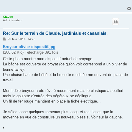
a
g
e
Claude
Administrateur
Re: Sur le terrain de Claude, jardiniais et casaniais.
M
25 févr. 2016, 14:25
e
s
Broyeur olivier dispositif.jpg
s
(200.62 Kio) Téléchargé 391 fois
a
g
Cette photo montre mon dispositif actuel de broyage.
e
La bâche est couverte de broyat (ce qu'on voit correspond à un olivier de
bonne taille).
Une chaise haute de bébé et la brouette modifiée me servent de plans de
travail.
Mon fidèle broyeur a été révisé récemment mais le plastique a souffert
mais la goulotte d'entrée des végétaux se déglingue.
Un fil de fer rouge maintient en place la fiche électrique…
Je sélectionne quelques rameaux plus longs et rectilignes que la
moyenne en vue de construire un nouveau plessis. Voir sur la gauche.
•