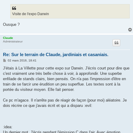
s
s
a
g
Visite de l'expo Darwin
e
Ousque ?
Claude
Administrateur
Re: Sur le terrain de Claude, jardiniais et casaniais.
M
02 mars 2016, 18:41
e
s
J'étais à La Villette pour cette expo sur Darwin. J'écris court pour dire que
s
c'est vraiment une très belle chose à voir, à approfondir. Une superbe
a
g
enfilade de stands clairs, bien pensés. On n'a pas l'impression d'être en
e
train de se farcir une érudition un peu superflue. Les textes sont à la
portée du visiteur moyen. Elle fait penser.
Ce pc m'agace. Il n'arrête pas de réagir de façon (pour moi) aléatoire. Je
dois récrire ce que j'avais écrit et qui a disparu :evil:
:idea:
Un dernier mot. J'écris pendant l'émission C dans l'air. Avec émotion.