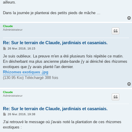
ailleurs.
Dans la journée je planterai des petits pieds de mâche …
Claude
Administrateur
Re: Sur le terrain de Claude, jardiniais et casaniais.
M
26 févr. 2016, 16:15
e
s
Je suis oublieux. La preuve m'en a été plusieurs fois répétée ce matin.
s
En désherbant ma plus ancienne plate-bande j'y ai déniché des rhizomes
a
g
exotiques que j'y avais planté l'an dernier.
e
Rhizomes exotiques .jpg
(130.95 Kio) Téléchargé 388 fois
Claude
Administrateur
Re: Sur le terrain de Claude, jardiniais et casaniais.
M
26 févr. 2016, 19:38
e
s
J'ai retrouvé le message où j'avais noté la plantation de ces rhizomes
s
exotiques :
a
g