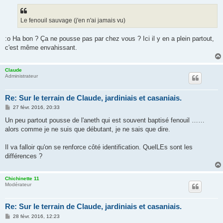
s
s
a
g
Le fenouil sauvage (j'en n'ai jamais vu)
e
:o Ha bon ? Ça ne pousse pas par chez vous ? Ici il y en a plein partout,
c'est même envahissant.
Claude
Administrateur
Re: Sur le terrain de Claude, jardiniais et casaniais.
M
27 févr. 2016, 20:33
e
s
Un peu partout pousse de l'aneth qui est souvent baptisé fenouil ……
s
alors comme je ne suis que débutant, je ne sais que dire.
a
g
e
Il va falloir qu'on se renforce côté identification. QuelLEs sont les
différences ?
Chichinette 11
Modérateur
Re: Sur le terrain de Claude, jardiniais et casaniais.
M
28 févr. 2016, 12:23
e