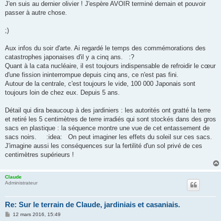
s
J'en suis au dernier olivier ! J'espère AVOIR terminé demain et pouvoir
s
passer à autre chose.
a
g
e
;)
Aux infos du soir d'arte. Ai regardé le temps des commémorations des
catastrophes japonaises d'il y a cinq ans. :?
Quant à la cata nucléaire, il est toujours indispensable de refroidir le cœur
d'une fission ininterrompue depuis cinq ans, ce n'est pas fini.
Autour de la centrale, c'est toujours le vide, 100 000 Japonais sont
toujours loin de chez eux. Depuis 5 ans.
Détail qui dira beaucoup à des jardiniers : les autorités ont gratté la terre
et retiré les 5 centimètres de terre irradiés qui sont stockés dans des gros
sacs en plastique : la séquence montre une vue de cet entassement de
sacs noirs. :idea: On peut imaginer les effets du soleil sur ces sacs.
J'imagine aussi les conséquences sur la fertilité d'un sol privé de ces
centimètres supérieurs !
Claude
Administrateur
Re: Sur le terrain de Claude, jardiniais et casaniais.
M
12 mars 2016, 15:49
e