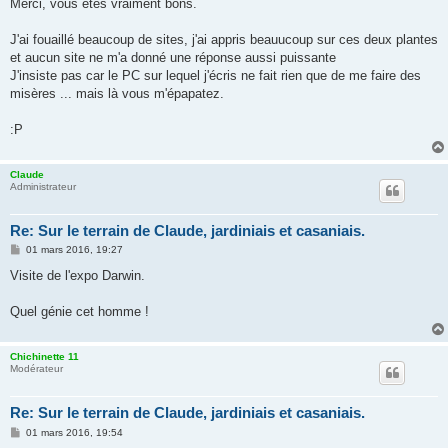
s
Merci, vous êtes vraiment bons.
s
a
g
J'ai fouaillé beaucoup de sites, j'ai appris beauucoup sur ces deux plantes
e
et aucun site ne m'a donné une réponse aussi puissante
J'insiste pas car le PC sur lequel j'écris ne fait rien que de me faire des
misères ... mais là vous m'épapatez.
:P
Claude
Administrateur
Re: Sur le terrain de Claude, jardiniais et casaniais.
M
01 mars 2016, 19:27
e
s
Visite de l'expo Darwin.
s
a
g
Quel génie cet homme !
e
Chichinette 11
Modérateur
Re: Sur le terrain de Claude, jardiniais et casaniais.
M
01 mars 2016, 19:54
e