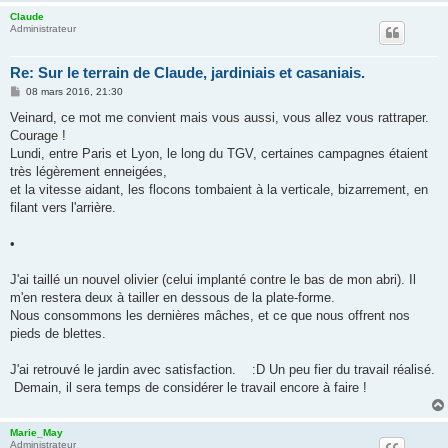
Claude
Administrateur
Re: Sur le terrain de Claude, jardiniais et casaniais.
M
08 mars 2016, 21:30
e
s
Veinard, ce mot me convient mais vous aussi, vous allez vous rattraper.
s
Courage !
a
g
Lundi, entre Paris et Lyon, le long du TGV, certaines campagnes étaient
e
très légèrement enneigées,
et la vitesse aidant, les flocons tombaient à la verticale, bizarrement, en
filant vers l'arrière.
•
J'ai taillé un nouvel olivier (celui implanté contre le bas de mon abri). Il
m'en restera deux à tailler en dessous de la plate-forme.
Nous consommons les dernières mâches, et ce que nous offrent nos
pieds de blettes.
J'ai retrouvé le jardin avec satisfaction. :D Un peu fier du travail réalisé.
Demain, il sera temps de considérer le travail encore à faire !
Marie_May
Administrateur