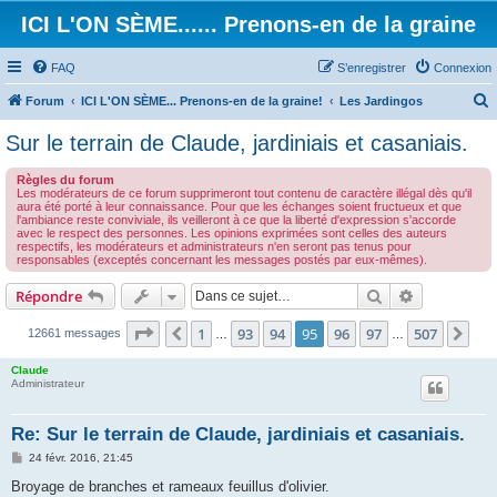
ICI L'ON SÈME...... Prenons-en de la graine
FAQ
S’enregistrer
Connexion
Forum
ICI L'ON SÈME... Prenons-en de la graine!
Les Jardingos
e
Sur le terrain de Claude, jardiniais et casaniais.
c
Règles du forum
h
Les modérateurs de ce forum supprimeront tout contenu de caractère illégal dès qu'il
aura été porté à leur connaissance. Pour que les échanges soient fructueux et que
e
l'ambiance reste conviviale, ils veilleront à ce que la liberté d'expression s'accorde
avec le respect des personnes. Les opinions exprimées sont celles des auteurs
r
respectifs, les modérateurs et administrateurs n'en seront pas tenus pour
responsables (exceptés concernant les messages postés par eux-mêmes).
c
h
Rechercher
Recherche 
Répondre
e
Page
95
sur
507
1
93
94
95
96
97
507
Précédente
Sui
12661 messages
…
…
r
Claude
Administrateur
Re: Sur le terrain de Claude, jardiniais et casaniais.
M
24 févr. 2016, 21:45
e
s
Broyage de branches et rameaux feuillus d'olivier.
s