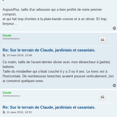
•
Aujourd'hui, taille d'un arbousier qui a bien profité de notre premier
compost,
et qui fait trop d'ombre à la plate-bande voisine et à un olivier. Et hop,
broyeur…
Claude
Administrateur
Re: Sur le terrain de Claude, jardiniais et casaniais.
M
10 mars 2016, 13:46
e
s
Ce matin, taille de l'avant-dernier olivier avec mon ébrancheur à (petite)
s
batterie.
a
g
Taille du mirabellier qui s'était couché il y a 3 ou 4 ans. Le tronc est à
e
l'horizontale. De nombreuses branches avaient poussé verticalement, j'en
ai conservé quelques-unes.
Claude
Administrateur
Re: Sur le terrain de Claude, jardiniais et casaniais.
M
11 mars 2016, 19:52
e