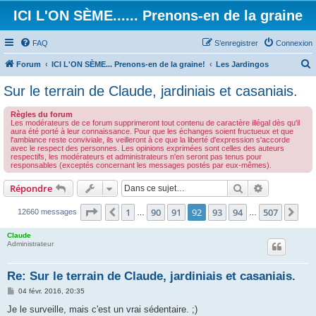
ICI L'ON SÈME...... Prenons-en de la graine
FAQ
S’enregistrer
Connexion
Forum
ICI L'ON SÈME... Prenons-en de la graine!
Les Jardingos
e
Sur le terrain de Claude, jardiniais et casaniais.
c
Règles du forum
h
Les modérateurs de ce forum supprimeront tout contenu de caractère illégal dès qu'il
aura été porté à leur connaissance. Pour que les échanges soient fructueux et que
e
l'ambiance reste conviviale, ils veilleront à ce que la liberté d'expression s'accorde
avec le respect des personnes. Les opinions exprimées sont celles des auteurs
r
respectifs, les modérateurs et administrateurs n'en seront pas tenus pour
responsables (exceptés concernant les messages postés par eux-mêmes).
c
h
Rechercher
Recherche 
Répondre
e
Page
92
sur
507
1
90
91
92
93
94
507
Précédente
Sui
12660 messages
…
…
r
Claude
Administrateur
Re: Sur le terrain de Claude, jardiniais et casaniais.
M
04 févr. 2016, 20:35
e
s
Je le surveille, mais c'est un vrai sédentaire. ;)
s