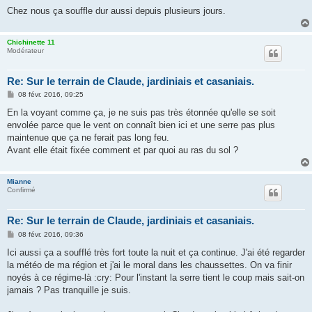
a
g
Chez nous ça souffle dur aussi depuis plusieurs jours.
e
Chichinette 11
Modérateur
Re: Sur le terrain de Claude, jardiniais et casaniais.
M
08 févr. 2016, 09:25
e
s
En la voyant comme ça, je ne suis pas très étonnée qu'elle se soit
s
envolée parce que le vent on connaît bien ici et une serre pas plus
a
g
maintenue que ça ne ferait pas long feu.
e
Avant elle était fixée comment et par quoi au ras du sol ?
Mianne
Confirmé
Re: Sur le terrain de Claude, jardiniais et casaniais.
M
08 févr. 2016, 09:36
e
s
Ici aussi ça a soufflé très fort toute la nuit et ça continue. J'ai été regarder
s
la météo de ma région et j'ai le moral dans les chaussettes. On va finir
a
g
noyés à ce régime-là :cry: Pour l'instant la serre tient le coup mais sait-on
e
jamais ? Pas tranquille je suis.