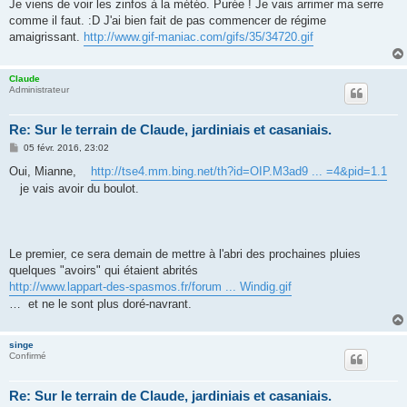
s
Je viens de voir les zinfos à la météo. Purée ! Je vais arrimer ma serre
s
comme il faut. :D J'ai bien fait de pas commencer de régime
a
g
amaigrissant.
http://www.gif-maniac.com/gifs/35/34720.gif
e
Claude
Administrateur
Re: Sur le terrain de Claude, jardiniais et casaniais.
M
05 févr. 2016, 23:02
e
s
Oui, Mianne,
http://tse4.mm.bing.net/th?id=OIP.M3ad9 ... =4&pid=1.1
s
je vais avoir du boulot.
a
g
e
Le premier, ce sera demain de mettre à l'abri des prochaines pluies
quelques "avoirs" qui étaient abrités
http://www.lappart-des-spasmos.fr/forum ... Windig.gif
… et ne le sont plus doré-navrant.
singe
Confirmé
Re: Sur le terrain de Claude, jardiniais et casaniais.