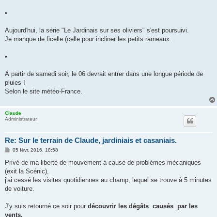
a
g
•
e
Aujourd'hui, la série "Le Jardinais sur ses oliviers" s'est poursuivi.
Je manque de ficelle (celle pour incliner les petits rameaux.
•
À partir de samedi soir, le 06 devrait entrer dans une longue période de
pluies !
Selon le site météo-France.
Claude
Administrateur
Re: Sur le terrain de Claude, jardiniais et casaniais.
M
05 févr. 2016, 18:58
e
s
Privé de ma liberté de mouvement à cause de problèmes mécaniques
s
(exit la Scénic),
a
g
j'ai cessé les visites quotidiennes au champ, lequel se trouve à 5 minutes
e
de voiture.
J'y suis retourné ce soir pour
découvrir les dégâts causés par les
vents.