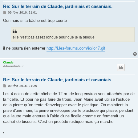
Re: Sur le terrain de Claude, jardiniais et casaniais.
M
09 févr. 2016, 21:01
e
s
Oui mais si la bâche est trop courte
s
a
g
e
elle n'est pas assez longue pour que je la bloque
il ne pourra rien enterrer
http://i.les-forums.com/ic/ic47.gif
Claude
Administrateur
Re: Sur le terrain de Claude, jardiniais et casaniais.
M
09 févr. 2016, 21:25
e
s
Les 4 coins de cette bâche de 12 m. de long environ sont attachés par de
s
la ficelle. Et pour ne pas faire de trous, Jean Marie avait utilisé l'astuce
a
g
de la pierre qu'on tente d'envelopper avec le plastique. On maintient la
e
prise d'une main, la pierre enveloppée par le plastique qui plisse, pendant
que l'autre main entoure à l'aide d'une ficelle comme on fermerait un
sachet de biscuits. C'est un procédé rustique mais ça marche.
•