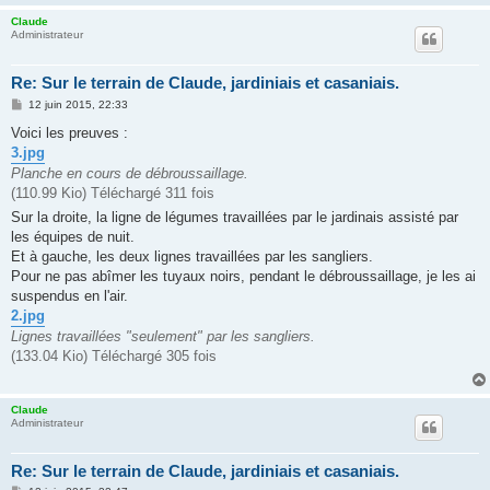
Claude
Administrateur
Re: Sur le terrain de Claude, jardiniais et casaniais.
M
12 juin 2015, 22:33
e
s
Voici les preuves :
s
3.jpg
a
g
Planche en cours de débroussaillage.
e
(110.99 Kio) Téléchargé 311 fois
Sur la droite, la ligne de légumes travaillées par le jardinais assisté par
les équipes de nuit.
Et à gauche, les deux lignes travaillées par les sangliers.
Pour ne pas abîmer les tuyaux noirs, pendant le débroussaillage, je les ai
suspendus en l'air.
2.jpg
Lignes travaillées "seulement" par les sangliers.
(133.04 Kio) Téléchargé 305 fois
Claude
Administrateur
Re: Sur le terrain de Claude, jardiniais et casaniais.