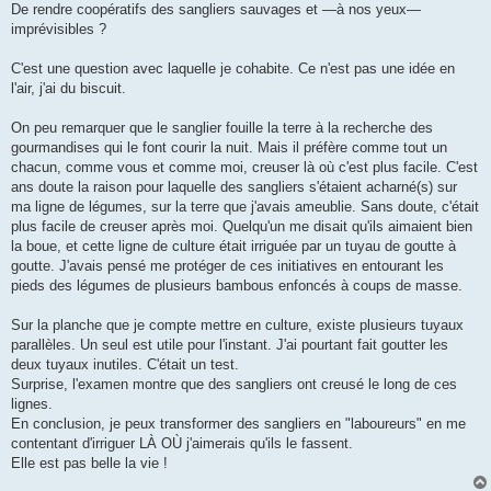
De rendre coopératifs des sangliers sauvages et —à nos yeux—
a
g
imprévisibles ?
e
C'est une question avec laquelle je cohabite. Ce n'est pas une idée en
l'air, j'ai du biscuit.
On peu remarquer que le sanglier fouille la terre à la recherche des
gourmandises qui le font courir la nuit. Mais il préfère comme tout un
chacun, comme vous et comme moi, creuser là où c'est plus facile. C'est
ans doute la raison pour laquelle des sangliers s'étaient acharné(s) sur
ma ligne de légumes, sur la terre que j'avais ameublie. Sans doute, c'était
plus facile de creuser après moi. Quelqu'un me disait qu'ils aimaient bien
la boue, et cette ligne de culture était irriguée par un tuyau de goutte à
goutte. J'avais pensé me protéger de ces initiatives en entourant les
pieds des légumes de plusieurs bambous enfoncés à coups de masse.
Sur la planche que je compte mettre en culture, existe plusieurs tuyaux
parallèles. Un seul est utile pour l'instant. J'ai pourtant fait goutter les
deux tuyaux inutiles. C'était un test.
Surprise, l'examen montre que des sangliers ont creusé le long de ces
lignes.
En conclusion, je peux transformer des sangliers en "laboureurs" en me
contentant d'irriguer LÀ OÙ j'aimerais qu'ils le fassent.
Elle est pas belle la vie !