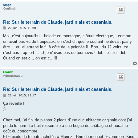
singe
Confirmé
Re: Sur le terrain de Claude, jardiniais et casaniais.
M
22 juin 2015, 19:58
e
s
Moi, c'est aujourd'hui : balade en montagne, clôture électrique, - comme
s
on avait pas vu de troupeaux, on s'est dit que le courant ne devait pas y
a
g
être ... et j'ai attrapé le fil à côté de la poignée !!! Bon , du 12 volts, ce
e
n'est pas trop fort ... Et je n'avais pas de tournevis ! :lol: :lol: :lol: :lol:
Quand on est c.., on est c.. !!!
Claude
Administrateur
Re: Sur le terrain de Claude, jardiniais et casaniais.
M
22 juin 2015, 21:17
e
s
Ça réveille !
s
;)
a
g
e
Chez moi, j'ai fini de planter 2 pieds d'une cucurbitacée originale dont j'ai
perdu le nom. Le fruit ressemble à une bogue de châtaigne et aurait le
goût du concombre.
Et 6 pieds de tomate achetés à Moriez : Brin de muguet, Evergreen, King