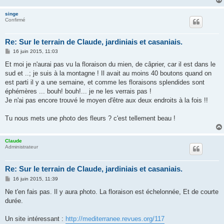
singe
Confirmé
Re: Sur le terrain de Claude, jardiniais et casaniais.
M
16 juin 2015, 11:03
e
s
Et moi je n'aurai pas vu la floraison du mien, de câprier, car il est dans le
s
sud et ..; je suis à la montagne ! Il avait au moins 40 boutons quand on
a
g
est parti il y a une semaine, et comme les floraisons splendides sont
e
éphémères ... bouh! bouh!... je ne les verrais pas !
Je n'ai pas encore trouvé le moyen d'être aux deux endroits à la fois !!
Tu nous mets une photo des fleurs ? c'est tellement beau !
Claude
Administrateur
Re: Sur le terrain de Claude, jardiniais et casaniais.
M
16 juin 2015, 11:39
e
s
Ne t'en fais pas. Il y aura photo. La floraison est échelonnée, Et de courte
s
durée.
a
g
e
Un site intéressant :
http://mediterranee.revues.org/117