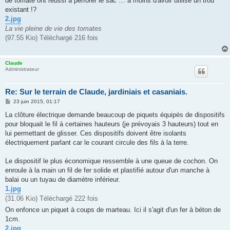
de tomate ont réussi à perforer le sac … à moins d'avoir utilisé un trou
a
g
existant !?
e
2.jpg
La vie pleine de vie des tomates
(97.55 Kio) Téléchargé 216 fois
Claude
Administrateur
Re: Sur le terrain de Claude, jardiniais et casaniais.
M
23 juin 2015, 01:17
e
s
La clôture électrique demande beaucoup de piquets équipés de dispositifs
s
pour bloquait le fil à certaines hauteurs (je prévoyais 3 hauteurs) tout en
a
g
lui permettant de glisser. Ces dispositifs doivent être isolants
e
électriquement parlant car le courant circule des fils à la terre.
Le dispositif le plus économique ressemble à une queue de cochon. On
enroule à la main un fil de fer solide et plastifié autour d'un manche à
balai ou un tuyau de diamètre inférieur.
1.jpg
(31.06 Kio) Téléchargé 222 fois
On enfonce un piquet à coups de marteau. Ici il s'agit d'un fer à béton de
1cm.
2.jpg