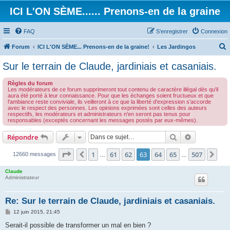
ICI L'ON SÈME...... Prenons-en de la graine
FAQ
S’enregistrer
Connexion
Forum
ICI L'ON SÈME... Prenons-en de la graine!
Les Jardingos
e
Sur le terrain de Claude, jardiniais et casaniais.
c
Règles du forum
h
Les modérateurs de ce forum supprimeront tout contenu de caractère illégal dès qu'il
aura été porté à leur connaissance. Pour que les échanges soient fructueux et que
e
l'ambiance reste conviviale, ils veilleront à ce que la liberté d'expression s'accorde
avec le respect des personnes. Les opinions exprimées sont celles des auteurs
r
respectifs, les modérateurs et administrateurs n'en seront pas tenus pour
responsables (exceptés concernant les messages postés par eux-mêmes).
c
h
Rechercher
Recherche 
Répondre
e
Page
63
sur
507
1
61
62
63
64
65
507
Précédente
Sui
12660 messages
…
…
r
Claude
Administrateur
Re: Sur le terrain de Claude, jardiniais et casaniais.
M
12 juin 2015, 21:45
e
s
Serait-il possible de transformer un mal en bien ?
s