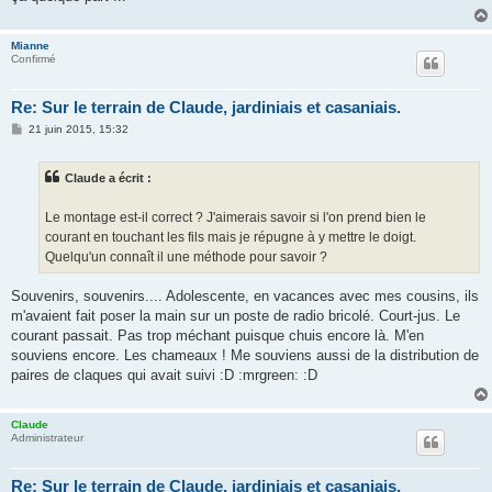
e
Mianne
Confirmé
Re: Sur le terrain de Claude, jardiniais et casaniais.
M
21 juin 2015, 15:32
e
s
s
Claude a écrit :
a
g
e
Le montage est-il correct ? J'aimerais savoir si l'on prend bien le
courant en touchant les fils mais je répugne à y mettre le doigt.
Quelqu'un connaît il une méthode pour savoir ?
Souvenirs, souvenirs.... Adolescente, en vacances avec mes cousins, ils
m'avaient fait poser la main sur un poste de radio bricolé. Court-jus. Le
courant passait. Pas trop méchant puisque chuis encore là. M'en
souviens encore. Les chameaux ! Me souviens aussi de la distribution de
paires de claques qui avait suivi :D :mrgreen: :D
Claude
Administrateur
Re: Sur le terrain de Claude, jardiniais et casaniais.