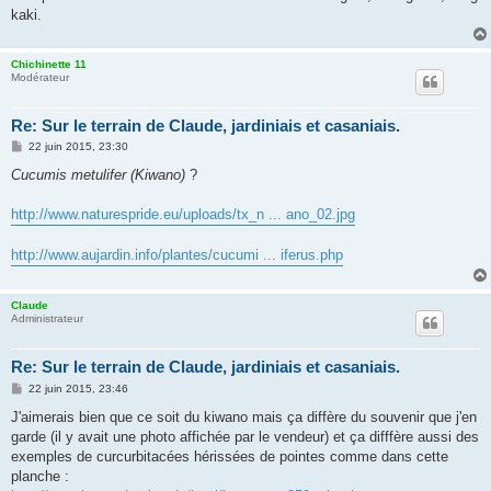
kaki.
Chichinette 11
Modérateur
Re: Sur le terrain de Claude, jardiniais et casaniais.
M
22 juin 2015, 23:30
e
s
Cucumis metulifer (Kiwano)
?
s
a
g
http://www.naturespride.eu/uploads/tx_n ... ano_02.jpg
e
http://www.aujardin.info/plantes/cucumi ... iferus.php
Claude
Administrateur
Re: Sur le terrain de Claude, jardiniais et casaniais.
M
22 juin 2015, 23:46
e
s
J'aimerais bien que ce soit du kiwano mais ça diffère du souvenir que j'en
s
garde (il y avait une photo affichée par le vendeur) et ça difffère aussi des
a
g
exemples de curcurbitacées hérissées de pointes comme dans cette
e
planche :