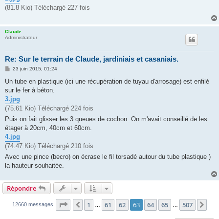
(81.8 Kio) Téléchargé 227 fois
Claude
Administrateur
Re: Sur le terrain de Claude, jardiniais et casaniais.
M
23 juin 2015, 01:24
e
s
Un tube en plastique (ici une récupération de tuyau d'arrosage) est enfilé
s
sur le fer à béton.
a
g
3.jpg
e
(75.61 Kio) Téléchargé 224 fois
Puis on fait glisser les 3 queues de cochon. On m'avait conseillé de les
étager à 20cm, 40cm et 60cm.
4.jpg
(74.47 Kio) Téléchargé 210 fois
Avec une pince (becro) on écrase le fil torsadé autour du tube plastique )
la hauteur souhaitée.
Répondre
Page
63
sur
507
1
61
62
63
64
65
507
Précédente
Sui
12660 messages
…
…