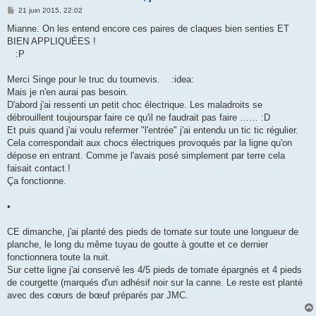
M
21 juin 2015, 22:02
e
s
Mianne. On les entend encore ces paires de claques bien senties ET
s
BIEN APPLIQUÉES !
a
g
:P
e
Merci Singe pour le truc du tournevis. :idea:
Mais je n'en aurai pas besoin.
D'abord j'ai ressenti un petit choc électrique. Les maladroits se
débrouillent toujourspar faire ce qu'il ne faudrait pas faire …… :D
Et puis quand j'ai voulu refermer "l'entrée" j'ai entendu un tic tic régulier.
Cela correspondait aux chocs électriques provoqués par la ligne qu'on
dépose en entrant. Comme je l'avais posé simplement par terre cela
faisait contact !
Ça fonctionne.
•
CE dimanche, j'ai planté des pieds de tomate sur toute une longueur de
planche, le long du même tuyau de goutte à goutte et ce dernier
fonctionnera toute la nuit.
Sur cette ligne j'ai conservé les 4/5 pieds de tomate épargnés et 4 pieds
de courgette (marqués d'un adhésif noir sur la canne. Le reste est planté
avec des cœurs de bœuf préparés par JMC.