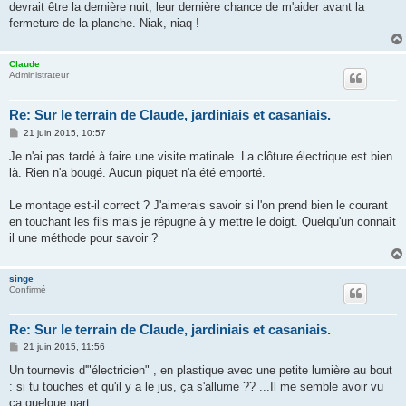
devrait être la dernière nuit, leur dernière chance de m'aider avant la
fermeture de la planche. Niak, niaq !
Claude
Administrateur
Re: Sur le terrain de Claude, jardiniais et casaniais.
M
21 juin 2015, 10:57
e
s
Je n'ai pas tardé à faire une visite matinale. La clôture électrique est bien
s
là. Rien n'a bougé. Aucun piquet n'a été emporté.
a
g
e
Le montage est-il correct ? J'aimerais savoir si l'on prend bien le courant
en touchant les fils mais je répugne à y mettre le doigt. Quelqu'un connaît
il une méthode pour savoir ?
singe
Confirmé
Re: Sur le terrain de Claude, jardiniais et casaniais.
M
21 juin 2015, 11:56
e
s
Un tournevis d'"électricien" , en plastique avec une petite lumière au bout
s
: si tu touches et qu'il y a le jus, ça s'allume ?? ...Il me semble avoir vu
a
g
ça quelque part ...