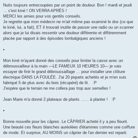
e
s
Nuits toujours entrecoupées par un point de douleur. Bon ! mardi et jeudi
s
… c'est kiné ! ON VERRA APRÈS !
a
g
MERCI les amies pour vos gentils conseils.
e
Je regrette que mon médecin ne m'ait même pas examiné le dos (ce que
le kiné, lui, a fait), ET il trouvait inutile de passer une radio ou un scanner
alors que je lui disais ressentir une douleur différente et différemment
placée par rapport à des épisodes lombalgiques anciens !
•
Mon kiné m'ayant donné des conseils pour limiter la casse avec un
débroussailleur à la main —LE FAMEUX 10 HEURES 10— je vais
essayer de finir le grand débroussaillage … pour installer une clôture
électrique DANS LA FOULÉE. J'ai 20 piquets achetés et je m'en suis
fabriqué 5 de plus avec du bois (récupéré) de lit. :P
J'espère que le terrain ne me collera pas trop aux semelles !
Jean Marie m'a donné 2 plateaux de plants …… à planter ! :P
•
Bonne nouvelle pour les câpres. Le CÂPRIER acheté il y a peu fleurit.
Une beauté ces fleurs blanches auréolées d'étamines comme une coiffure
de mode. Et surprise, AU MOINS un câprier de l'an dernier est reparti.