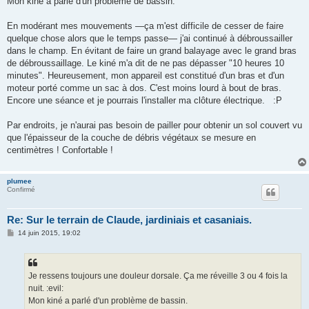
Mon kiné a parlé d'un problème de bassin.
En modérant mes mouvements —ça m'est difficile de cesser de faire
quelque chose alors que le temps passe— j'ai continué à débroussailler
dans le champ. En évitant de faire un grand balayage avec le grand bras
de débroussaillage. Le kiné m'a dit de ne pas dépasser "10 heures 10
minutes". Heureusement, mon appareil est constitué d'un bras et d'un
moteur porté comme un sac à dos. C'est moins lourd à bout de bras.
Encore une séance et je pourrais l'installer ma clôture électrique. :P
Par endroits, je n'aurai pas besoin de pailler pour obtenir un sol couvert vu
que l'épaisseur de la couche de débris végétaux se mesure en
centimètres ! Confortable !
plumee
Confirmé
Re: Sur le terrain de Claude, jardiniais et casaniais.
M
14 juin 2015, 19:02
e
s
s
a
g
Je ressens toujours une douleur dorsale. Ça me réveille 3 ou 4 fois la
e
nuit. :evil:
Mon kiné a parlé d'un problème de bassin.