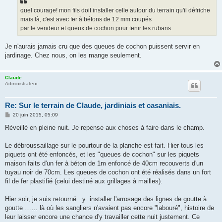
quel courage! mon fils doit installer celle autour du terrain qu'il défriche
mais là, c'est avec fer à bétons de 12 mm coupés
par le vendeur et queux de cochon pour tenir les rubans.
Je n'aurais jamais cru que des queues de cochon puissent servir en
jardinage. Chez nous, on les mange seulement.
Claude
Administrateur
Re: Sur le terrain de Claude, jardiniais et casaniais.
M
20 juin 2015, 05:09
e
s
Réveillé en pleine nuit. Je repense aux choses à faire dans le champ.
s
a
g
Le débroussaillage sur le pourtour de la planche est fait. Hier tous les
e
piquets ont été enfoncés, et les "queues de cochon" sur les piquets
maison faits d'un fer à béton de 1m enfoncé de 40cm recouverts d'un
tuyau noir de 70cm. Les queues de cochon ont été réalisés dans un fort
fil de fer plastifié (celui destiné aux grillages à mailles).
Hier soir, je suis retourné y installer l'arrosage des lignes de goutte à
goutte …… là où les sangliers n'avaient pas encore "labouré", histoire de
leur laisser encore une chance d'y travailler cette nuit justement. Ce