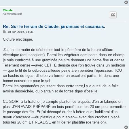
Claude
Administrateur
Re: Sur le terrain de Claude, jardiniais et casaniais.
M
18 juin 2015, 14:31
e
s
Clôture électrique.
s
a
g
J'ai fini ce matin de désherber tout le périmètre de la future clôture
e
électrique (anti-sangliers). Parmi les végétaux dominants dans ce champ,
je suis confronté à une graminée pauvre donnant une herbe fine et dense.
Tellement dense —avec CETTE densité que l'on trouve dans un molleton
— que le fil de la débroussailleuse peine à en pénétrer l'épaisseur. TOUT
ce hachis de tiges, d'herbe va former un excellent paillis. Et donc une
bonne couverture pour le sol.
Parmi les spontanées poussant dans cette terre,l y a aussi de la folle
avoine desséchée, du plantain et de fortes tiges d'oseille.
CE SOIR, à la fraîche, je compte planter les piquets. J'en ai fabriqué en
plus. J'EN AVAIS PRÉPARÉ en bois percé tous les 20 cm pour permettre
le passage des fils. Et j'ai découpé du fer à béton que j'habillerai d'un
tuyau d'arrosage —du plastique pour isoler— avec des crochets placé
tous les 20 cm ET RÉALISÉ en fil de fer plastifié (de tension).