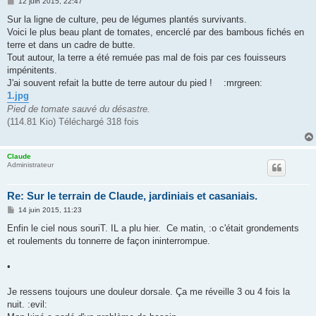
M
12 juin 2015, 22:47
e
s
Sur la ligne de culture, peu de légumes plantés survivants.
s
Voici le plus beau plant de tomates, encerclé par des bambous fichés en
a
g
terre et dans un cadre de butte.
e
Tout autour, la terre a été remuée pas mal de fois par ces fouisseurs
impénitents.
J'ai souvent refait la butte de terre autour du pied ! :mrgreen:
1.jpg
Pied de tomate sauvé du désastre.
(114.81 Kio) Téléchargé 318 fois
Claude
Administrateur
Re: Sur le terrain de Claude, jardiniais et casaniais.
M
14 juin 2015, 11:23
e
s
Enfin le ciel nous souriT. IL a plu hier. Ce matin, :o c'était grondements
s
et roulements du tonnerre de façon ininterrompue.
a
g
e
•
Je ressens toujours une douleur dorsale. Ça me réveille 3 ou 4 fois la
nuit. :evil: