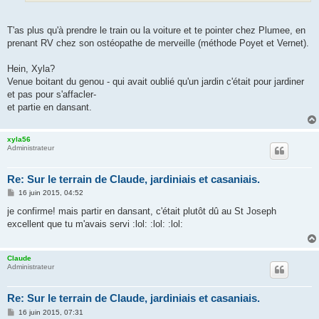
T'as plus qu'à prendre le train ou la voiture et te pointer chez Plumee, en
prenant RV chez son ostéopathe de merveille (méthode Poyet et Vernet).
Hein, Xyla?
Venue boitant du genou - qui avait oublié qu'un jardin c'était pour jardiner
et pas pour s'affacler-
et partie en dansant.
xyla56
Administrateur
Re: Sur le terrain de Claude, jardiniais et casaniais.
M
16 juin 2015, 04:52
e
s
je confirme! mais partir en dansant, c'était plutôt dû au St Joseph
s
excellent que tu m'avais servi :lol: :lol: :lol:
a
g
e
Claude
Administrateur
Re: Sur le terrain de Claude, jardiniais et casaniais.
M
16 juin 2015, 07:31