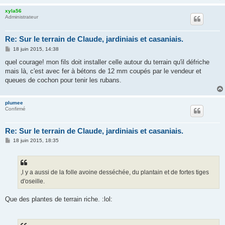
xyla56
Administrateur
Re: Sur le terrain de Claude, jardiniais et casaniais.
M
18 juin 2015, 14:38
e
s
quel courage! mon fils doit installer celle autour du terrain qu'il défriche
s
mais là, c'est avec fer à bétons de 12 mm coupés par le vendeur et
a
g
queues de cochon pour tenir les rubans.
e
plumee
Confirmé
Re: Sur le terrain de Claude, jardiniais et casaniais.
M
18 juin 2015, 18:35
e
s
s
a
g
,l y a aussi de la folle avoine desséchée, du plantain et de fortes tiges
e
d'oseille.
Que des plantes de terrain riche. :lol: