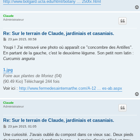
http://www.botgard.ucla.edu/html/botany ... 250tx.html
Claude
Administrateur
Re: Sur le terrain de Claude, jardiniais et casaniais.
M
23 juin 2015, 00:58
e
s
Youpi ! J'ai retrouvé une photo où apparaît ce "concombre des Antilles".
s
En partant de la gauche, c'est le deuxième légume. Son petit nom latin :
a
g
Curcumis anguria
e
1.jpg
Foire aux plantes de Moriez (04)
(90.49 Kio) Téléchargé 244 fois
Voir ici :
http://www.fermedesaintemarthe.com/A-12 ... es-ab.aspx
Claude
Administrateur
Re: Sur le terrain de Claude, jardiniais et casaniais.
M
23 juin 2015, 01:05
e
s
Une curiosité. J'avais oublié du compost dans ce vieux sac. Deux pieds
s