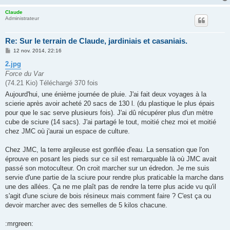
e
Claude
Administrateur
Re: Sur le terrain de Claude, jardiniais et casaniais.
M
12 nov. 2014, 22:16
e
s
2.jpg
s
Force du Var
a
g
(74.21 Kio) Téléchargé 370 fois
e
Aujourd'hui, une énième journée de pluie. J'ai fait deux voyages à la
scierie après avoir acheté 20 sacs de 130 l. (du plastique le plus épais
pour que le sac serve plusieurs fois). J'ai dû récupérer plus d'un mètre
cube de sciure (14 sacs). J'ai partagé le tout, moitié chez moi et moitié
chez JMC où j'aurai un espace de culture.
Chez JMC, la terre argileuse est gonflée d'eau. La sensation que l'on
éprouve en posant les pieds sur ce sil est remarquable là où JMC avait
passé son motoculteur. On croit marcher sur un édredon. Je me suis
servie d'une partie de la sciure pour rendre plus praticable la marche dans
une des allées. Ça ne me plaît pas de rendre la terre plus acide vu qu'il
s'agit d'une sciure de bois résineux mais comment faire ? C'est ça ou
devoir marcher avec des semelles de 5 kilos chacune.
:mrgreen: