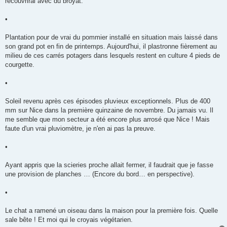
recouvrirai avec du broyat.
e
•
Plantation pour de vrai du pommier installé en situation mais laissé dans
son grand pot en fin de printemps. Aujourd'hui, il plastronne fièrement au
milieu de ces carrés potagers dans lesquels restent en culture 4 pieds de
courgette.
•
Soleil revenu après ces épisodes pluvieux exceptionnels. Plus de 400
mm sur Nice dans la première quinzaine de novembre. Du jamais vu. Il
me semble que mon secteur a été encore plus arrosé que Nice ! Mais
faute d'un vrai pluviomètre, je n'en ai pas la preuve.
•
Ayant appris que la scieries proche allait fermer, il faudrait que je fasse
une provision de planches … (Encore du bord… en perspective).
•
Le chat a ramené un oiseau dans la maison pour la première fois. Quelle
sale bête ! Et moi qui le croyais végétarien.