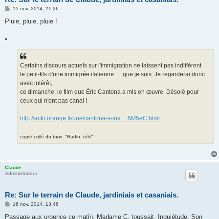
M
15 nov. 2014, 21:26
e
s
Pluie, pluie, pluie !
s
a
g
•
e
Certains discours actuels sur l'immigration ne laissent pas indifférent
le petit-fils d'une immigrée italienne … que je suis. Je regarderai donc
avec intérêt,
ce dimanche, le film que Éric Cantona a mis en œuvre. Désolé pour
ceux qui n'ont pas canal !
http://actu.orange.fr/une/cantona-s-ins ... 5M5eC.html
copié collé du topic "Radio, télé"
Claude
Administrateur
Re: Sur le terrain de Claude, jardiniais et casaniais.
M
16 nov. 2014, 13:46
e
s
Passage aux urgence ce matin. Madame C. toussait. Inquiétude. Son