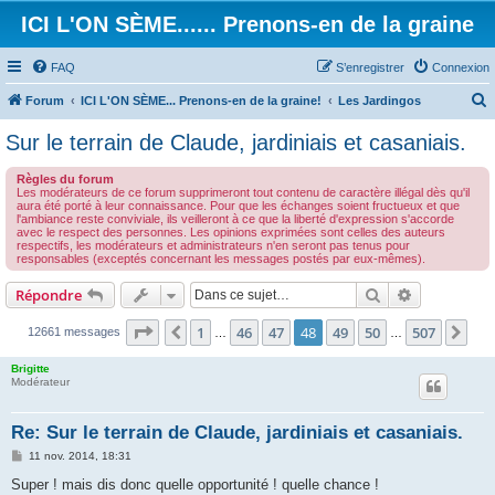
ICI L'ON SÈME...... Prenons-en de la graine
FAQ
S’enregistrer
Connexion
Forum
ICI L'ON SÈME... Prenons-en de la graine!
Les Jardingos
e
Sur le terrain de Claude, jardiniais et casaniais.
c
Règles du forum
h
Les modérateurs de ce forum supprimeront tout contenu de caractère illégal dès qu'il
aura été porté à leur connaissance. Pour que les échanges soient fructueux et que
e
l'ambiance reste conviviale, ils veilleront à ce que la liberté d'expression s'accorde
avec le respect des personnes. Les opinions exprimées sont celles des auteurs
r
respectifs, les modérateurs et administrateurs n'en seront pas tenus pour
responsables (exceptés concernant les messages postés par eux-mêmes).
c
h
Rechercher
Recherche 
Répondre
e
Page
48
sur
507
1
46
47
48
49
50
507
Précédente
Sui
12661 messages
…
…
r
Brigitte
Modérateur
Re: Sur le terrain de Claude, jardiniais et casaniais.
M
11 nov. 2014, 18:31
e
s
Super ! mais dis donc quelle opportunité ! quelle chance !
s