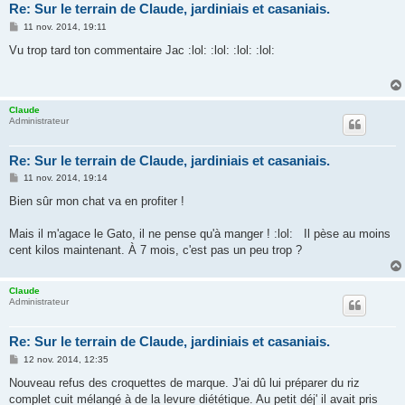
Re: Sur le terrain de Claude, jardiniais et casaniais.
M
11 nov. 2014, 19:11
e
s
Vu trop tard ton commentaire Jac :lol: :lol: :lol: :lol:
s
a
g
e
Claude
Administrateur
Re: Sur le terrain de Claude, jardiniais et casaniais.
M
11 nov. 2014, 19:14
e
s
Bien sûr mon chat va en profiter !
s
a
g
Mais il m'agace le Gato, il ne pense qu'à manger ! :lol: Il pèse au moins
e
cent kilos maintenant. À 7 mois, c'est pas un peu trop ?
Claude
Administrateur
Re: Sur le terrain de Claude, jardiniais et casaniais.
M
12 nov. 2014, 12:35
e
s
Nouveau refus des croquettes de marque. J'ai dû lui préparer du riz
s
complet cuit mélangé à de la levure diététique. Au petit déj' il avait pris
a