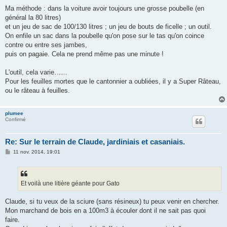
Ma méthode : dans la voiture avoir toujours une grosse poubelle (en
général la 80 litres)
et un jeu de sac de 100/130 litres ; un jeu de bouts de ficelle ; un outil.
On enfile un sac dans la poubelle qu'on pose sur le tas qu'on coince
contre ou entre ses jambes,
puis on pagaie. Cela ne prend même pas une minute !
L'outil, cela varie……
Pour les feuilles mortes que le cantonnier a oubliées, il y a Super Râteau,
ou le râteau à feuilles.
plumee
Confirmé
Re: Sur le terrain de Claude, jardiniais et casaniais.
M
11 nov. 2014, 19:01
e
s
s
a
g
Et voilà une litière géante pour Gato
e
Claude, si tu veux de la sciure (sans résineux) tu peux venir en chercher.
Mon marchand de bois en a 100m3 à écouler dont il ne sait pas quoi
faire.