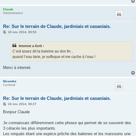
Claude
Administrateur
Re: Sur le terrain de Claude, jardiniais et casaniais.
M
19 nov. 2014, 00:53
e
s
s
Internet a écrit :
a
g
C’est assez dit la baleine au dos fin ,
e
quand l’eau tarie, je suffoque et me cache à l’eau !
Merci à internet.
Nicandra
Confirmé
Re: Sur le terrain de Claude, jardiniais et casaniais.
M
19 nov. 2014, 06:27
e
s
Bonjour Claude
s
a
g
Je connaissais différemment cette phrase qui permet de se souvenir des
e
3 cétacés les plus importants.
Les rorquals étant une espèce prôche des baleines et les marsouins une