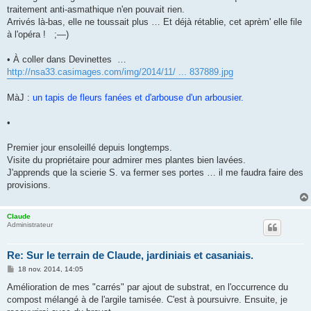
s
traitement anti-asmathique n'en pouvait rien.
a
g
Arrivés là-bas, elle ne toussait plus … Et déjà rétablie, cet aprèm' elle file
e
à l'opéra ! ;—)
• À coller dans Devinettes …
http://nsa33.casimages.com/img/2014/11/ ... 837889.jpg
MàJ :
un tapis de fleurs fanées et d'arbouse d'un arbousier.
•
Premier jour ensoleillé depuis longtemps.
Visite du propriétaire pour admirer mes plantes bien lavées.
J'apprends que la scierie S. va fermer ses portes … il me faudra faire des
provisions.
Claude
Administrateur
Re: Sur le terrain de Claude, jardiniais et casaniais.
M
18 nov. 2014, 14:05
e
s
Amélioration de mes "carrés" par ajout de substrat, en l'occurrence du
s
compost mélangé à de l'argile tamisée. C'est à poursuivre. Ensuite, je
a
g