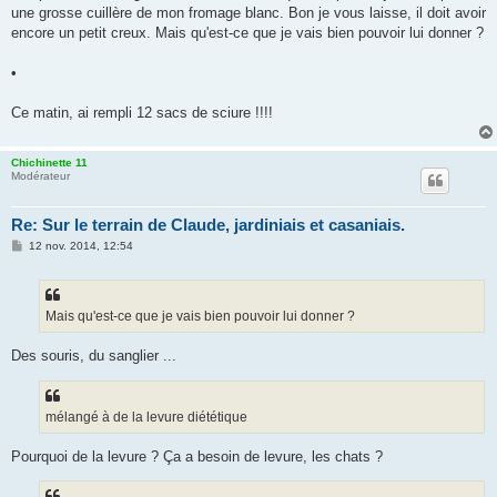
g
une grosse cuillère de mon fromage blanc. Bon je vous laisse, il doit avoir
e
encore un petit creux. Mais qu'est-ce que je vais bien pouvoir lui donner ?
•
Ce matin, ai rempli 12 sacs de sciure !!!!
Chichinette 11
Modérateur
Re: Sur le terrain de Claude, jardiniais et casaniais.
M
12 nov. 2014, 12:54
e
s
s
a
g
Mais qu'est-ce que je vais bien pouvoir lui donner ?
e
Des souris, du sanglier ...
mélangé à de la levure diététique
Pourquoi de la levure ? Ça a besoin de levure, les chats ?