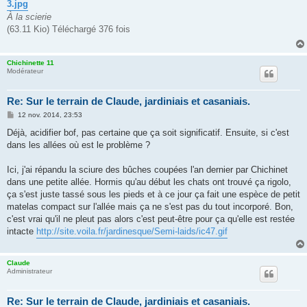
3.jpg
À la scierie
(63.11 Kio) Téléchargé 376 fois
Chichinette 11
Modérateur
Re: Sur le terrain de Claude, jardiniais et casaniais.
M
12 nov. 2014, 23:53
e
s
Déjà, acidifier bof, pas certaine que ça soit significatif. Ensuite, si c'est
s
dans les allées où est le problème ?
a
g
e
Ici, j'ai répandu la sciure des bûches coupées l'an dernier par Chichinet
dans une petite allée. Hormis qu'au début les chats ont trouvé ça rigolo,
ça s'est juste tassé sous les pieds et à ce jour ça fait une espèce de petit
matelas compact sur l'allée mais ça ne s'est pas du tout incorporé. Bon,
c'est vrai qu'il ne pleut pas alors c'est peut-être pour ça qu'elle est restée
intacte
http://site.voila.fr/jardinesque/Semi-laids/ic47.gif
Claude
Administrateur
Re: Sur le terrain de Claude, jardiniais et casaniais.