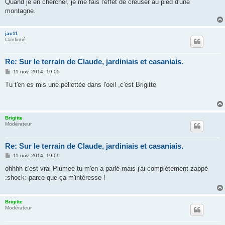
Quand je en chercher, je me fais l'effet de creuser au pied d'une
montagne.
jac11
Confirmé
Re: Sur le terrain de Claude, jardiniais et casaniais.
M
11 nov. 2014, 19:05
e
s
Tu t'en es mis une pellettée dans l'oeil ,c'est Brigitte
s
a
g
e
Brigitte
Modérateur
Re: Sur le terrain de Claude, jardiniais et casaniais.
M
11 nov. 2014, 19:09
e
s
ohhhh c'est vrai Plumee tu m'en a parlé mais j'ai complètement zappé
s
:shock: parce que ça m'intéresse !
a
g
e
Brigitte
Modérateur