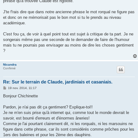
phrase qu'a trouvée Claude est rigolote.
e
J'te f'rais dire que dans notre ancienne phrase le mot rorqual ne figure pas
et donc on ne mémorisait pas le bon mot si tu le prends au niveau
académique.
C'est fou ça, de voir à quel point tout est sujet à critique de ta part. Je ne
songerais même pas une seconde de te demander de faire de l'humour
mais tu ne pourrais pas envisager au moins de dire les choses gentiment
?
Nicandra
Confirmé
Re: Sur le terrain de Claude, jardiniais et casaniais.
M
19 nov. 2014, 11:17
e
s
Bonjour Chichinette
s
a
g
Pardon, je n'ai pas dit ça gentiment? Explique-toi!!
e
Je ne m'en suis prise qu'à internet qui, comme tout le monde devrait le
savoir, est bourré d'erreurs et d'énormes âneries!
Comme je l'ai pourtant clairement dit, ni les rorquals, ni les marsouins ne
figure dans cette phrase, car ils sont considérés comme prôches pour les
1ers des baleines et pour les 2ème des dauphins.