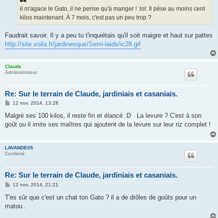
il m'agace le Gato, il ne pense qu'à manger ! :lol: Il pèse au moins cent
kilos maintenant. À 7 mois, c'est pas un peu trop ?
Faudrait savoir. Il y a peu tu t'inquiétais qu'il soit maigre et haut sur pattes
http://site.voila.fr/jardinesque/Semi-laids/ic28.gif
Claude
Administrateur
Re: Sur le terrain de Claude, jardiniais et casaniais.
M
12 nov. 2014, 13:28
e
s
Malgré ses 100 kilos, il reste fin et élancé :D La levure ? C'est à son
s
goût ou il imite ses maîtres qui ajoutent de la levure sur leur riz complet !
a
g
e
LAVANDE05
Confirmé
Re: Sur le terrain de Claude, jardiniais et casaniais.
M
12 nov. 2014, 21:21
e
s
T'es sûr que c'est un chat ton Gato ? il a de drôles de goûts pour un
s
matou .
a
g