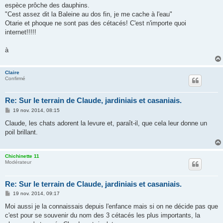
espèce prôche des dauphins.
"Cest assez dit la Baleine au dos fin, je me cache à l'eau"
Otarie et phoque ne sont pas des cétacés! C'est n'importe quoi
internet!!!!!
à
Claire
Confirmé
Re: Sur le terrain de Claude, jardiniais et casaniais.
M
19 nov. 2014, 08:15
e
s
Claude, les chats adorent la levure et, paraît-il, que cela leur donne un
s
poil brillant.
a
g
e
Chichinette 11
Modérateur
Re: Sur le terrain de Claude, jardiniais et casaniais.
M
19 nov. 2014, 09:17
e
s
Moi aussi je la connaissais depuis l'enfance mais si on ne décide pas que
s
c'est pour se souvenir du nom des 3 cétacés les plus importants, la
a
g