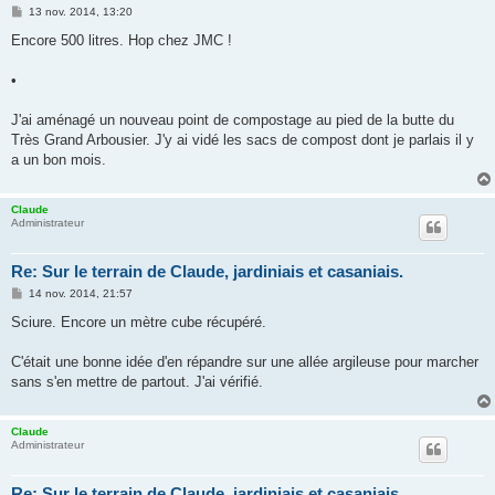
M
13 nov. 2014, 13:20
e
s
Encore 500 litres. Hop chez JMC !
s
a
g
•
e
J'ai aménagé un nouveau point de compostage au pied de la butte du
Très Grand Arbousier. J'y ai vidé les sacs de compost dont je parlais il y
a un bon mois.
Claude
Administrateur
Re: Sur le terrain de Claude, jardiniais et casaniais.
M
14 nov. 2014, 21:57
e
s
Sciure. Encore un mètre cube récupéré.
s
a
g
C'était une bonne idée d'en répandre sur une allée argileuse pour marcher
e
sans s'en mettre de partout. J'ai vérifié.
Claude
Administrateur
Re: Sur le terrain de Claude, jardiniais et casaniais.