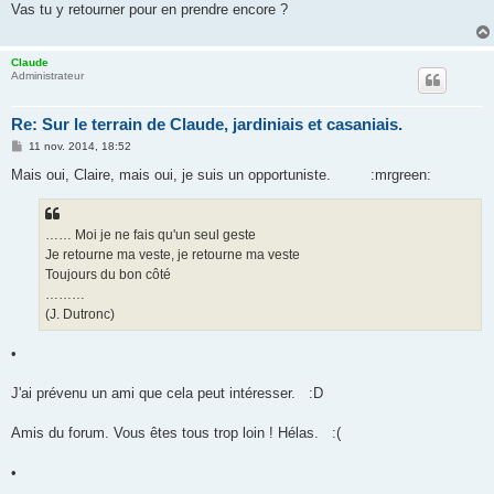
Vas tu y retourner pour en prendre encore ?
a
g
e
Claude
Administrateur
Re: Sur le terrain de Claude, jardiniais et casaniais.
M
11 nov. 2014, 18:52
e
s
Mais oui, Claire, mais oui, je suis un opportuniste. :mrgreen:
s
a
g
e
…… Moi je ne fais qu'un seul geste
Je retourne ma veste, je retourne ma veste
Toujours du bon côté
………
(J. Dutronc)
•
J'ai prévenu un ami que cela peut intéresser. :D
Amis du forum. Vous êtes tous trop loin ! Hélas. :(
•