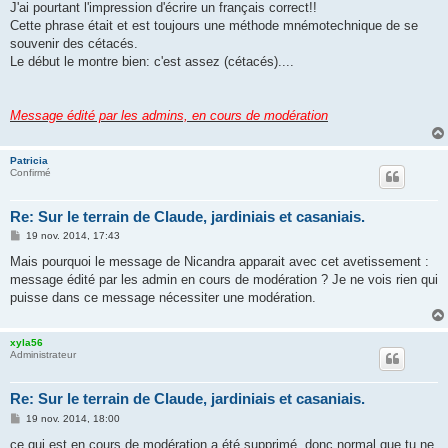
J'ai pourtant l'impression d'écrire un français correct!!
Cette phrase était et est toujours une méthode mnémotechnique de se
souvenir des cétacés.
Le début le montre bien: c'est assez (cétacés)....
Message édité par les admins, en cours de modération
Patricia
Confirmé
Re: Sur le terrain de Claude, jardiniais et casaniais.
M
19 nov. 2014, 17:43
e
s
Mais pourquoi le message de Nicandra apparait avec cet avetissement :
s
message édité par les admin en cours de modération ? Je ne vois rien qui
a
g
puisse dans ce message nécessiter une modération.
e
xyla56
Administrateur
Re: Sur le terrain de Claude, jardiniais et casaniais.
M
19 nov. 2014, 18:00
e
s
ce qui est en cours de modération a été supprimé, donc normal que tu ne