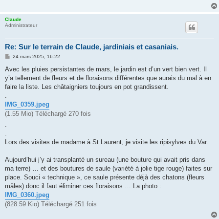
Claude
Administrateur
Re: Sur le terrain de Claude, jardiniais et casaniais.
M
24 mars 2025, 16:22
e
s
Avec les pluies persistantes de mars, le jardin est d’un vert bien vert. Il
s
y’a tellement de fleurs et de floraisons différentes que aurais du mal à en
a
g
faire la liste. Les châtaigniers toujours en pot grandissent.
e
.
IMG_0359.jpeg
(1.55 Mio) Téléchargé 270 fois
.
.
Lors des visites de madame à St Laurent, je visite les ripisylves du Var.
Aujourd’hui j’y ai transplanté un sureau (une bouture qui avait pris dans
ma terre) … et des boutures de saule (variété à jolie tige rouge) faites sur
place. Souci « technique », ce saule présente déjà des chatons (fleurs
mâles) donc il faut éliminer ces floraisons … La photo :
IMG_0360.jpeg
(828.59 Kio) Téléchargé 251 fois