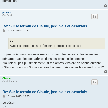
convaincant...
a
g
e
plumee
Confirmé
Re: Sur le terrain de Claude, jardiniais et casaniais.
M
25 mars 2025, 11:59
e
s
s
a
g
Avec l’injonction de se prémunir contre les incendies, j
e
Si j'en crois mon bon sens mais mon peu d'expérience, les incendies
démarrent au pied des arbres, dans les broussailles sèches…
N'aurais-tu pas pu simplement, si tes arbres vivaient en bonne entente,
n'élaguer que jusqu'à une certaine hauteur mais garder le couvert du sol?
Claude
Administrateur
Re: Sur le terrain de Claude, jardiniais et casaniais.
M
25 mars 2025, 12:25
e
s
Le désert
s
??
a