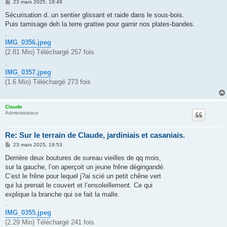
M
23 mars 2025, 19:49
e
s
Sécurisation d..un sentier glissant et raide dans le sous-bois.
s
Puis tamisage deh la terre grattee pour garnir nos plates-bandes.
a
g
.
e
IMG_0356.jpeg
(2.81 Mio) Téléchargé 257 fois
.
IMG_0357.jpeg
(1.6 Mio) Téléchargé 273 fois
Claude
Administrateur
Re: Sur le terrain de Claude, jardiniais et casaniais.
M
23 mars 2025, 19:53
e
s
Derrière deux boutures de sureau vieilles de qq mois,
s
sur la gauche, l’on aperçoit un jeune frêne dégingandé.
a
g
C’est le frêne pour lequel j?ai scié un petit chêne vert
e
qui lui prenait le couvert et l’ensoleillement. Ce qui
explique la branche qui se fait la malle.
.
IMG_0355.jpeg
(2.29 Mio) Téléchargé 241 fois