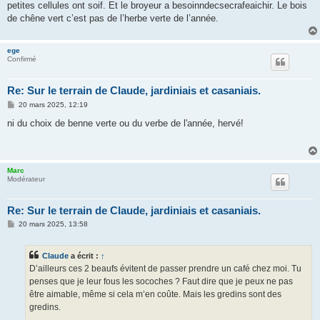
petites cellules ont soif. Et le broyeur a besoinndecsecrafeaichir. Le bois
de chêne vert c’est pas de l’herbe verte de l’année.
ege
Confirmé
Re: Sur le terrain de Claude, jardiniais et casaniais.
M
20 mars 2025, 12:19
e
s
ni du choix de benne verte ou du verbe de l'année, hervé!
s
a
g
e
Marc
Modérateur
Re: Sur le terrain de Claude, jardiniais et casaniais.
M
20 mars 2025, 13:58
e
s
s
Claude
a écrit :
↑
a
g
D’ailleurs ces 2 beaufs évitent de passer prendre un café chez moi. Tu
e
penses que je leur fous les socoches ? Faut dire que je peux ne pas
être aimable, même si cela m’en coûte. Mais les gredins sont des
gredins.