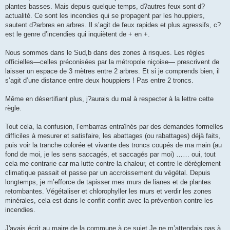
plantes basses. Mais depuis quelque temps, d?autres feux sont d?
actualité. Ce sont les incendies qui se propagent par les houppiers,
sautent d?arbres en arbres. Il s’agit de feux rapides et plus agressifs, c?
est le genre d’incendies qui inquiètent de + en +.
Nous sommes dans le Sud,b dans des zones à risques. Les règles
officielles—celles préconisées par la métropole niçoise— prescrivent de
laisser un espace de 3 mètres entre 2 arbres. Et si je comprends bien, il
s’agit d’une distance entre deux houppiers ! Pas entre 2 troncs.
Même en désertifiant plus, j?aurais du mal à respecter à la lettre cette
règle.
Tout cela, la confusion, l’embarras entraînés par des demandes formelles
difficiles à mesurer et satisfaire, les abattages (ou rabattages) déjà faits,
puis voir la tranche colorée et vivante des troncs coupés de ma main (au
fond de moi, je les sens saccagés, et saccagés par moi) …… oui, tout
cela me contrarie car ma lutte contre la chaleur, et contre le dérèglement
climatique passait et passe par un accroissement du végétal. Depuis
longtemps, je m’efforce de tapisser mes murs de lianes et de plantes
retombantes. Végétaliser et chlorophyller les murs et verdir les zones
minérales, cela est dans le conflit conflit avec la prévention contre les
incendies.
J'avais écrit au maire de la commune à ce sujet.Je ne m’attendais pas à