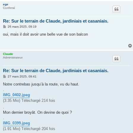
ege
Confirmé
Re: Sur le terrain de Claude, jardiniais et casaniais.
M
26 mars 2025, 09:19
e
s
oui, mais il doit avoir une belle vue de son balcon
s
a
g
e
Claude
Administrateur
Re: Sur le terrain de Claude, jardiniais et casaniais.
M
27 mars 2025, 09:41
e
s
Notre contrebas jusqu’à la route, vu du haut.
s
.
a
g
IMG_0402.jpeg
e
(3.35 Mio) Téléchargé 214 fois
.
Mon dernier broyât. On devine de quoi ?
.
IMG_0399.jpeg
(1.91 Mio) Téléchargé 204 fois