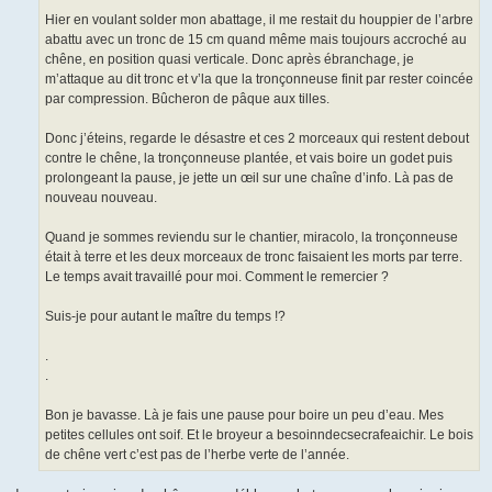
Hier en voulant solder mon abattage, il me restait du houppier de l’arbre
abattu avec un tronc de 15 cm quand même mais toujours accroché au
chêne, en position quasi verticale. Donc après ébranchage, je
m’attaque au dit tronc et v’la que la tronçonneuse finit par rester coincée
par compression. Bûcheron de pâque aux tilles.
Donc j’éteins, regarde le désastre et ces 2 morceaux qui restent debout
contre le chêne, la tronçonneuse plantée, et vais boire un godet puis
prolongeant la pause, je jette un œil sur une chaîne d’info. Là pas de
nouveau nouveau.
Quand je sommes reviendu sur le chantier, miracolo, la tronçonneuse
était à terre et les deux morceaux de tronc faisaient les morts par terre.
Le temps avait travaillé pour moi. Comment le remercier ?
Suis-je pour autant le maître du temps !?
.
.
Bon je bavasse. Là je fais une pause pour boire un peu d’eau. Mes
petites cellules ont soif. Et le broyeur a besoinndecsecrafeaichir. Le bois
de chêne vert c’est pas de l’herbe verte de l’année.