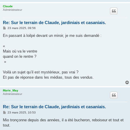
e
Claude
Administrateur
Re: Sur le terrain de Claude, jardiniais et casaniais.
M
23 mars 2025, 09:56
e
s
En passant à loilpé devant un miroir, je me suis demandé :
s
a
g
«
e
Mais où va le ventre
quand on le rentre ?
»
Voilà un sujet qu’il est mystérieux, pas vrai ?
Et pas de réponse dans les médias, tous des vendus.
Marie_May
Administrateur
Re: Sur le terrain de Claude, jardiniais et casaniais.
M
23 mars 2025, 10:53
e
s
Mio tronçonne depuis des années, il a été bucheron, reboiseur et tout et
s
tout.
a
g