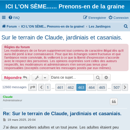
ICI L'ON SÈME...... Prenons-en de la graine
FAQ
S’enregistrer
Connexion
Forum
ICI L'ON SÈME... Prenons-en de la graine!
Les Jardingos
e
Sur le terrain de Claude, jardiniais et casaniais.
c
Règles du forum
h
Les modérateurs de ce forum supprimeront tout contenu de caractère illégal dès qu'il
aura été porté à leur connaissance. Pour que les échanges soient fructueux et que
e
l'ambiance reste conviviale, ils veilleront à ce que la liberté d'expression s'accorde
avec le respect des personnes. Les opinions exprimées sont celles des auteurs
r
respectifs, les modérateurs et administrateurs n'en seront pas tenus pour
responsables (exceptés concernant les messages postés par eux-mêmes).
c
h
Rechercher
Recherche 
Répondre
e
Page
463
sur
507
1
461
462
463
464
465
507
Précédente
12660 messages
…
…
r
Claude
Administrateur
Re: Sur le terrain de Claude, jardiniais et casaniais.
M
19 mars 2025, 20:04
e
s
J’ai deux amandiers adultes et un tout jeune. Les adultes étaient peu
s