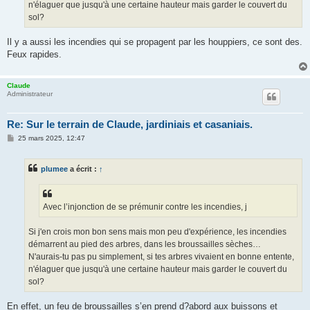
n'élaguer que jusqu'à une certaine hauteur mais garder le couvert du
sol?
Il y a aussi les incendies qui se propagent par les houppiers, ce sont des.
Feux rapides.
Claude
Administrateur
Re: Sur le terrain de Claude, jardiniais et casaniais.
M
25 mars 2025, 12:47
e
s
s
plumee
a écrit :
↑
a
g
e
Avec l’injonction de se prémunir contre les incendies, j
Si j'en crois mon bon sens mais mon peu d'expérience, les incendies
démarrent au pied des arbres, dans les broussailles sèches…
N'aurais-tu pas pu simplement, si tes arbres vivaient en bonne entente,
n'élaguer que jusqu'à une certaine hauteur mais garder le couvert du
sol?
En effet, un feu de broussailles s’en prend d?abord aux buissons et