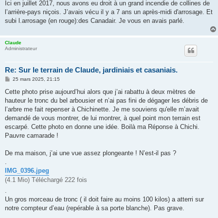
Ici en juillet 2017, nous avons eu droit à un grand incendie de collines de
l’arrière-pays niçois. J’avais vécu il y a 7 ans un après-midi d'arrosage. Et
subi l.arrosage (en rouge):des Canadair. Je vous en avais parlé.
Claude
Administrateur
Re: Sur le terrain de Claude, jardiniais et casaniais.
M
25 mars 2025, 21:15
e
s
Cette photo prise aujourd’hui alors que j’ai rabattu à deux mètres de
s
hauteur le tronc du bel arbousier et n’ai pas fini de dégager les débris de
a
g
l’arbre me fait repenser à Chichinette. Je me souviens qu'elle m’avait
e
demandé de vous montrer, de lui montrer, à quel point mon terrain est
escarpé. Cette photo en donne une idée. Boilà ma Réponse à Chichi.
Pauvre camarade !
De ma maison, j’ai une vue assez plongeante ! N’est-il pas ?
.
IMG_0396.jpeg
(4.1 Mio) Téléchargé 222 fois
.
Un gros morceau de tronc ( il doit faire au moins 100 kilos) a atterri sur
notre compteur d’eau (repérable à sa porte blanche). Pas grave.