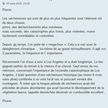
M
25 mars 2025, 15:25
e
s
Plume.
s
a
g
Les sécheresses qui sont de plus en plus fréquentes sont l’élément clé
e
de deux choses,
primo, des déclenchements plus nombreux
mais secondo, des catastrophes plus fortes, plus violentes, moins
facilement contrôlables et controlées. .
Depuis qq temps, l’on parle de « mega-feux ». Cela a à voir avec le
dérèglement climatique … lui-même lié au grand réchauffement. Il agit sur
2 paramètres, la fréquence et l’ importance.
Récemment l’un d’eux à sévi à Los Angeles et a duré longtemps. Le feu
gagnait parfois du terrain à la vitesse d’un cheval. Sauf erreur de ma
mémoire, concernant l’importance de l’incendie catastrophique de Los
Angeles, il était question d’une sécheresse historique (au moins 6 mois
sans pluie) combinée à un vent local sec et puissant venant des
montagnes. À noter que la longue période de sécheresse avait été
précédée de pluies abondantes qui avait favorisé le développement de la
végétation basse, laquelle desséchée devenait un combustible excellent.,
Plume.