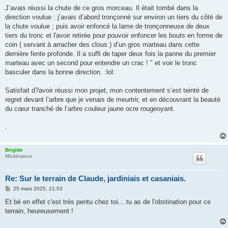
J’avais réussi la chute de ce gros morceau. Il était tombé dans la
direction voulue : j’avais d’abord tronçonné sur environ un tiers du côté de
la chute voulue ; puis avoir enfoncé la lame de tronçonneuse de deux
tiers du tronc et l'avoir retirée pour pouvoir enfoncer les bouts en forme de
coin ( servant à arracher des clous ) d’un gros marteau dans cette
dernière fente profonde. Il a suffi de taper deux fois la panne du premier
marteau avec un second pour entendre un crac ! " et voir le tronc
basculer dans la bonne direction. :lol:
Satisfait d?avoir réussi mon projet, mon contentement s’est teinté de
regret devant l’arbre que je venais de meurtrir, et en découvrant la beauté
du cœur tranché de l’arbre couleur jaune ocre rougeoyant.
.
Brigitte
Modérateur
Re: Sur le terrain de Claude, jardiniais et casaniais.
M
25 mars 2025, 21:53
e
s
Et bé en effet c'est très pentu chez toi....tu as de l'obstination pour ce
s
terrain, heureusement !
a
g
e