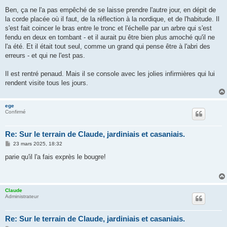
e
Ben, ça ne l'a pas empêché de se laisse prendre l'autre jour, en dépit de
la corde placée où il faut, de la réflection à la nordique, et de l'habitude. Il
s'est fait coincer le bras entre le tronc et l'échelle par un arbre qui s'est
fendu en deux en tombant - et il aurait pu être bien plus amoché qu'il ne
l'a été. Et il était tout seul, comme un grand qui pense être à l'abri des
erreurs - et qui ne l'est pas.
Il est rentré penaud. Mais il se console avec les jolies infirmières qui lui
rendent visite tous les jours.
ege
Confirmé
Re: Sur le terrain de Claude, jardiniais et casaniais.
M
23 mars 2025, 18:32
e
s
parie qu'il l'a fais exprès le bougre!
s
a
g
e
Claude
Administrateur
Re: Sur le terrain de Claude, jardiniais et casaniais.