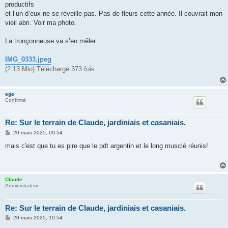
productifs
a
g
et l’un d’eux ne se réveille pas. Pas de fleurs cette année. Il couvrait mon
e
vieil abri. Voir ma photo.
La tronçonneuse va s’en mêler.
.
IMG_0333.jpeg
(2.13 Mio) Téléchargé 373 fois
ege
Confirmé
Re: Sur le terrain de Claude, jardiniais et casaniais.
M
20 mars 2025, 09:54
e
s
mais c'est que tu es pire que le pdt argentin et le long musclé réunis!
s
a
g
e
Claude
Administrateur
Re: Sur le terrain de Claude, jardiniais et casaniais.
M
20 mars 2025, 10:54
e