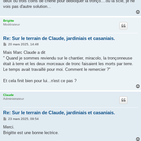
deux ou trois coins de chêne pour débloquer la tronço....ou la scie, je ne
vois pas d'autre solution...
Brigitte
Modérateur
Re: Sur le terrain de Claude, jardiniais et casaniais.
M
20 mars 2025, 14:48
e
s
Mais Marc Claude a dit
s
" Quand je sommes reviendu sur le chantier, miracolo, la tronçonneuse
a
g
était à terre et les deux morceaux de tronc faisaient les morts par terre.
e
Le temps avait travaillé pour moi. Comment le remercier ?"
Et cela finit bien pour lui...n'est ce pas ?
Claude
Administrateur
Re: Sur le terrain de Claude, jardiniais et casaniais.
M
23 mars 2025, 09:54
e
s
Merci.
s
Brigitte est une bonne lectrice.
a
g