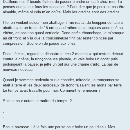
s
D’ailleurs ces 2 beaufs évitent de passer prendre un café chez moi. Tu
s
penses que je leur fous les socoches ? Faut dire que je peux ne pas être
a
g
aimable, même si cela m’en coûte. Mais les gredins sont des gredins.
e
Hier en voulant solder mon abattage, il me restait du houppier de l’arbre
abattu avec un tronc de 15 cm quand même mais toujours accroché au
chêne, en position quasi verticale. Donc après ébranchage, je m’attaque
au dit tronc et v’la que la tronçonneuse finit par rester coincée par
compression. Bûcheron de pâque aux tilles.
Donc j’éteins, regarde le désastre et ces 2 morceaux qui restent debout
contre le chêne, la tronçonneuse plantée, et vais boire un godet puis
prolongeant la pause, je jette un œil sur une chaîne d’info. Là pas de
nouveau nouveau.
Quand je sommes reviendu sur le chantier, miracolo, la tronçonneuse
était à terre et les deux morceaux de tronc faisaient les morts par terre.
Le temps avait travaillé pour moi. Comment le remercier ?
Suis-je pour autant le maître du temps !?
.
.
Bon je bavasse. Là je fais une pause pour boire un peu d’eau. Mes