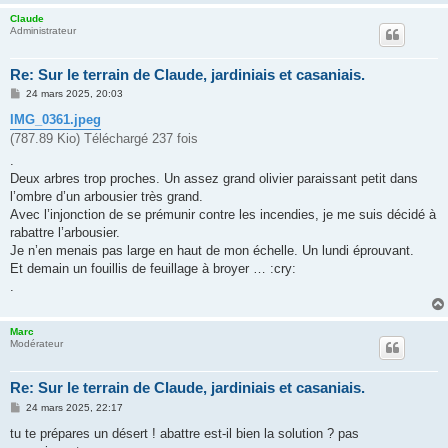
Claude
Administrateur
Re: Sur le terrain de Claude, jardiniais et casaniais.
M
24 mars 2025, 20:03
e
s
IMG_0361.jpeg
s
(787.89 Kio) Téléchargé 237 fois
a
g
.
e
Deux arbres trop proches. Un assez grand olivier paraissant petit dans
l’ombre d’un arbousier très grand.
Avec l’injonction de se prémunir contre les incendies, je me suis décidé à
rabattre l’arbousier.
Je n’en menais pas large en haut de mon échelle. Un lundi éprouvant.
Et demain un fouillis de feuillage à broyer … :cry:
.
Marc
Modérateur
Re: Sur le terrain de Claude, jardiniais et casaniais.
M
24 mars 2025, 22:17
e
s
tu te prépares un désert ! abattre est-il bien la solution ? pas
s