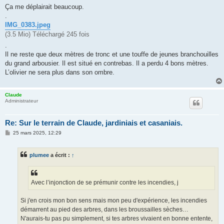
g
Ça me déplairait beaucoup.
e
.
IMG_0383.jpeg
(3.5 Mio) Téléchargé 245 fois
.
Il ne reste que deux mètres de tronc et une touffe de jeunes branchouilles
du grand arbousier. Il est situé en contrebas. Il a perdu 4 bons mètres.
L’olivier ne sera plus dans son ombre.
Claude
Administrateur
Re: Sur le terrain de Claude, jardiniais et casaniais.
M
25 mars 2025, 12:29
e
s
s
plumee
a écrit :
↑
a
g
e
Avec l’injonction de se prémunir contre les incendies, j
Si j'en crois mon bon sens mais mon peu d'expérience, les incendies
démarrent au pied des arbres, dans les broussailles sèches…
N'aurais-tu pas pu simplement, si tes arbres vivaient en bonne entente,