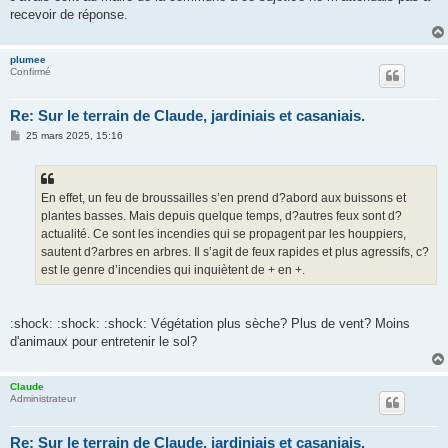
recevoir de réponse.
plumee
Confirmé
Re: Sur le terrain de Claude, jardiniais et casaniais.
M
25 mars 2025, 15:16
e
s
s
a
g
En effet, un feu de broussailles s’en prend d?abord aux buissons et
e
plantes basses. Mais depuis quelque temps, d?autres feux sont d?
actualité. Ce sont les incendies qui se propagent par les houppiers,
sautent d?arbres en arbres. Il s’agit de feux rapides et plus agressifs, c?
est le genre d’incendies qui inquiètent de + en +.
:shock: :shock: :shock: Végétation plus sèche? Plus de vent? Moins
d'animaux pour entretenir le sol?
Claude
Administrateur
Re: Sur le terrain de Claude, jardiniais et casaniais.