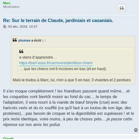
Marc
Modérateur
Re: Sur le terrain de Claude, jardiniais et casaniais.
M
03 déc. 2024, 10:27
e
s
s
plumee
a écrit :
↑
a
g
e
e viens d’apprendre …
https://barf-asso.fr/carnivore/dentition-chien/
… que les chiens ont 6 incisives en bas (et en haut).
Mais le toutou à Marc, lui, n'en a que 5 en bas: 3 vivantes et 2 perdues.
Il s'en moque complètement ! les friandises passent quand même... et
les croquettes vont bientôt moisir au fond du sac....le temps de
l'adaptation, il sera nourri à la viande de bœuf broyée (crue) avec des
haricots verts et du riz soufflé (ce qu'il faut à un toutou de son âge, des
protéines)....pas besoin de croquer et la digestibilité est supérieure ! et le
prix reste identique, voire moins, à peu de choses près....
je passe cette
réponse sur nos amis les poilus
Claude