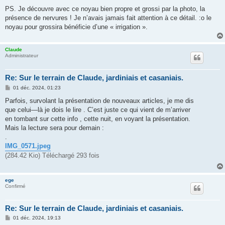
PS. Je découvre avec ce noyau bien propre et grossi par la photo, la
présence de nervures ! Je n’avais jamais fait attention à ce détail. :o le
noyau pour grossira bénéficie d’une « irrigation ».
Claude
Administrateur
Re: Sur le terrain de Claude, jardiniais et casaniais.
M
01 déc. 2024, 01:23
e
s
Parfois, survolant la présentation de nouveaux articles, je me dis
s
que celui—là je dois le lire . C’est juste ce qui vient de m’arriver
a
g
en tombant sur cette info , cette nuit, en voyant la présentation.
e
Mais la lecture sera pour demain :
.
IMG_0571.jpeg
(284.42 Kio) Téléchargé 293 fois
ege
Confirmé
Re: Sur le terrain de Claude, jardiniais et casaniais.
M
01 déc. 2024, 19:13
e