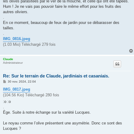
g
les olives parasitées par le ver de la mouche, et celle qui ont été tapées.
e
Hum ! Je ne vais pas pouvoir faire le même effort pour les fruits des
autres oliviers.
.
En ce moment, beaucoup de feux de jardin pour se débarasser des
tailles.
.
IMG_0816.jpeg
(1.03 Mio) Téléchargé 279 fois
Claude
Administrateur
Re: Sur le terrain de Claude, jardiniais et casaniais.
M
30 nov. 2024, 22:04
e
s
IMG_0817.jpeg
s
(104.56 Kio) Téléchargé 280 fois
a
g
:o :o
e
.
Ège. Suite à notre échange sur la variété Lucques.
Le noyau comme l’olive présentent une asymétrie. Donc ce sont des
Lucques ?