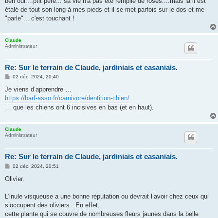
ben oui....ptit père... sa vie n'a pas été remplie de roses....mais là il est
s
étalé de tout son long à mes pieds et il se met parfois sur le dos et me
a
g
"parle"....c'est touchant !
e
Claude
Administrateur
Re: Sur le terrain de Claude, jardiniais et casaniais.
M
02 déc. 2024, 20:40
e
s
Je viens d’apprendre …
s
https://barf-asso.fr/carnivore/dentition-chien/
a
g
… que les chiens ont 6 incisives en bas (et en haut).
e
Claude
Administrateur
Re: Sur le terrain de Claude, jardiniais et casaniais.
M
02 déc. 2024, 20:51
e
s
Olivier.
s
a
g
L’inule visqueuse a une bonne réputation ou devrait l’avoir chez ceux qui
e
s’occupent des oliviers . En effet,
cette plante qui se couvre de nombreuses fleurs jaunes dans la belle