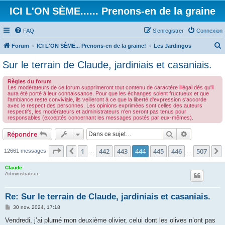
ICI L'ON SÈME...... Prenons-en de la graine
FAQ
S’enregistrer
Connexion
Forum
ICI L'ON SÈME... Prenons-en de la graine!
Les Jardingos
e
Sur le terrain de Claude, jardiniais et casaniais.
c
Règles du forum
h
Les modérateurs de ce forum supprimeront tout contenu de caractère illégal dès qu'il
aura été porté à leur connaissance. Pour que les échanges soient fructueux et que
e
l'ambiance reste conviviale, ils veilleront à ce que la liberté d'expression s'accorde
avec le respect des personnes. Les opinions exprimées sont celles des auteurs
r
respectifs, les modérateurs et administrateurs n'en seront pas tenus pour
responsables (exceptés concernant les messages postés par eux-mêmes).
c
h
Rechercher
Recherche 
Répondre
e
Page
444
sur
507
1
442
443
444
445
446
507
Précédente
12661 messages
…
…
r
Claude
Administrateur
Re: Sur le terrain de Claude, jardiniais et casaniais.
M
30 nov. 2024, 17:18
e
s
Vendredi, j’ai plumé mon deuxième olivier, celui dont les olives n’ont pas
s