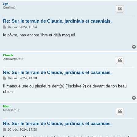
ege
Confirmé
Re: Sur le terrain de Claude, jardiniais et casaniais.
M
02 déc. 2024, 13:54
e
s
le pôvre, pas encore libre et déjà moqué!
s
a
g
e
Claude
Administrateur
Re: Sur le terrain de Claude, jardiniais et casaniais.
M
02 déc. 2024, 14:38
e
s
Il manque une ou plusieurs dent(s) ( incisive ?) de devant de ton beau
s
chien.
a
g
e
Marc
Modérateur
Re: Sur le terrain de Claude, jardiniais et casaniais.
M
02 déc. 2024, 17:58
e
s