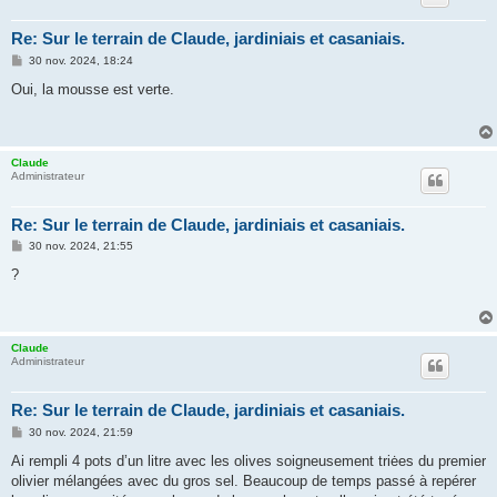
Re: Sur le terrain de Claude, jardiniais et casaniais.
M
30 nov. 2024, 18:24
e
s
Oui, la mousse est verte.
s
a
g
e
Claude
Administrateur
Re: Sur le terrain de Claude, jardiniais et casaniais.
M
30 nov. 2024, 21:55
e
s
?
s
a
g
e
Claude
Administrateur
Re: Sur le terrain de Claude, jardiniais et casaniais.
M
30 nov. 2024, 21:59
e
s
Ai rempli 4 pots d’un litre avec les olives soigneusement triėes du premier
s
olivier mélangées avec du gros sel. Beaucoup de temps passé à repérer
a