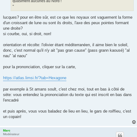
quasiment aucunes au Nord !
"
lucques? pour en être sûr, est ce que les noyaux ont vaguement la forme
d'un croissant de lune ou sont ils droits, l'axe des peux pointes formant
une droite?
si courbe, oui, si droit, non!
orientation et récolte: l'olivier étant méditerranéen, il aime bien le soleil,
donc, c'est normal qu'il n'y ait "pas gran cause" (pass grann kaousé) "al
nau" 'al naou"
pour la prononciation, cliquer sur la carte,
https://atlas.limsi.fr/?tab=Hexagone
par exemple à St amans soult, c'est chez moi, tout en bas à côté de
sète: vous entendez la prononciation du texte qui est inscrit en bas dans
l'encadré
et puis après, vous vous baladez de lieu en lieu, le gars de roiffieu, c'est
un copain!
Marc
Modérateur