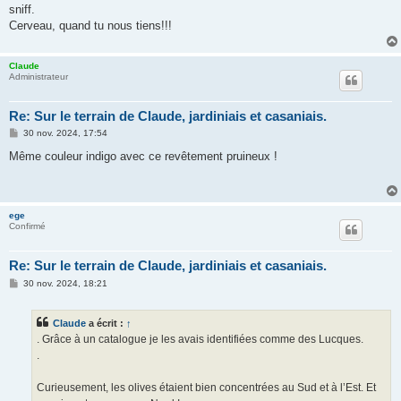
e
sniff.
Cerveau, quand tu nous tiens!!!
Claude
Administrateur
Re: Sur le terrain de Claude, jardiniais et casaniais.
M
30 nov. 2024, 17:54
e
s
Même couleur indigo avec ce revêtement pruineux !
s
a
g
e
ege
Confirmé
Re: Sur le terrain de Claude, jardiniais et casaniais.
M
30 nov. 2024, 18:21
e
s
s
Claude
a écrit :
↑
a
g
. Grâce à un catalogue je les avais identifiées comme des Lucques.
e
.
Curieusement, les olives étaient bien concentrées au Sud et à l’Est. Et