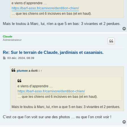
g
e viens d’apprendre …
e
https://barf-asso.fr/carnivore/dentition-chien/
… que les chiens ont 6 incisives en bas (et en haut).
Mais le toutou à Marc, lui, n'en a que 5 en bas: 3 vivantes et 2 perdues.
Claude
Administrateur
Re: Sur le terrain de Claude, jardiniais et casaniais.
M
03 déc. 2024, 08:39
e
s
s
plumee
a écrit :
↑
a
g
e
e viens d’apprendre …
https://barf-asso.fr/carnivore/dentition-chien/
… que les chiens ont 6 incisives en bas (et en haut).
Mais le toutou à Marc, lui, n'en a que 5 en bas: 3 vivantes et 2 perdues.
C’est ce que l’on voit sur une des photos … ou que l’on croit voir !