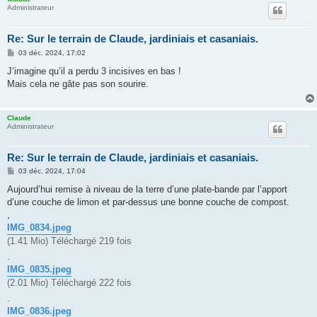
Administrateur
Re: Sur le terrain de Claude, jardiniais et casaniais.
M
03 déc. 2024, 17:02
e
s
J’imagine qu’il a perdu 3 incisives en bas !
s
Mais cela ne gâte pas son sourire.
a
g
e
Claude
Administrateur
Re: Sur le terrain de Claude, jardiniais et casaniais.
M
03 déc. 2024, 17:04
e
s
Aujourd’hui remise à niveau de la terre d’une plate-bande par l’apport
s
d’une couche de limon et par-dessus une bonne couche de compost.
a
g
,
e
IMG_0834.jpeg
(1.41 Mio) Téléchargé 219 fois
.
IMG_0835.jpeg
(2.01 Mio) Téléchargé 222 fois
.
IMG_0836.jpeg