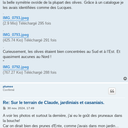
la belle symétrie ovoïde de la plupart des olives. Grâce à un catalogue je
a
g
les avais identifiées comme des Lucques.
e
.
IMG_0793.jpeg
(2.9 Mio) Téléchargé 295 fois
.
IMG_0793.jpeg
(425.74 Kio) Téléchargé 291 fois
.
Curieusement, les olives étaient bien concentrées au Sud et à l’Est. Et
quasiment aucunes au Nord !
"
IMG_0792.jpeg
(767.27 Kio) Téléchargé 288 fois
plumee
Confirmé
Re: Sur le terrain de Claude, jardiniais et casaniais.
M
30 nov. 2024, 17:49
e
s
A voir les photos et surtout la dernière, j'ai eu le goût des pruneaux dans
s
la bouche!
a
g
Car on dirait bien des prunes d'Ente, comme j'avais dans mon jardin…