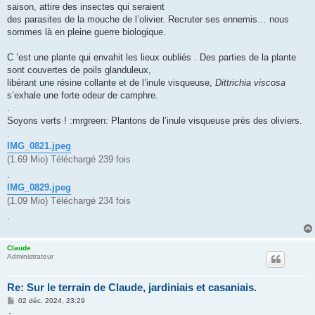
saison, attire des insectes qui seraient
des parasites de la mouche de l’olivier. Recruter ses ennemis… nous
sommes là en pleine guerre biologique.
C ’est une plante qui envahit les lieux oubliés . Des parties de la plante
sont couvertes de poils glanduleux,
libérant une résine collante et de l’inule visqueuse,
Dittrichia viscosa
s’exhale une forte odeur de camphre.
.
Soyons verts ! :mrgreen: Plantons de l’inule visqueuse près des oliviers.
.
IMG_0821.jpeg
(1.69 Mio) Téléchargé 239 fois
.
IMG_0829.jpeg
(1.09 Mio) Téléchargé 234 fois
.
Claude
Administrateur
Re: Sur le terrain de Claude, jardiniais et casaniais.
M
02 déc. 2024, 23:29
e