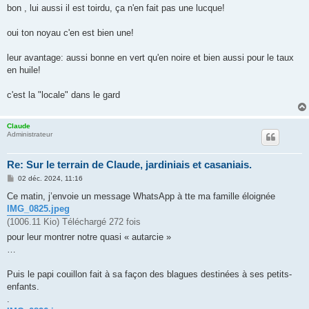
s
bon , lui aussi il est toirdu, ça n'en fait pas une lucque!
s
a
g
oui ton noyau c'en est bien une!
e
leur avantage: aussi bonne en vert qu'en noire et bien aussi pour le taux
en huile!
c'est la "locale" dans le gard
Claude
Administrateur
Re: Sur le terrain de Claude, jardiniais et casaniais.
M
02 déc. 2024, 11:16
e
s
Ce matin, j’envoie un message WhatsApp à tte ma famille éloignée
s
IMG_0825.jpeg
a
g
(1006.11 Kio) Téléchargé 272 fois
e
pour leur montrer notre quasi « autarcie »
…
Puis le papi couillon fait à sa façon des blagues destinées à ses petits-
enfants.
.