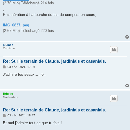
(2.76 Mio) Téléchargé 214 fois
,
Puis aération à La fourche du tas de compost en cours,
.
IMG_0837.jpeg
(2.67 Mio) Téléchargé 220 fois
plumee
Confirmé
Re: Sur le terrain de Claude, jardiniais et casaniais.
M
03 déc. 2024, 17:36
e
s
J'admire tes seaux… :lol:
s
a
g
e
Brigitte
Modérateur
Re: Sur le terrain de Claude, jardiniais et casaniais.
M
03 déc. 2024, 18:47
e
s
Et moi j'admire tout ce que tu fais !
s
a