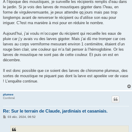
s
À l’époque des moustiques, je surveille les récipients remplis d’eau dans
s
le jardin. Si je vois des larves de moustiques gigoter dans l?eau, en
a
g
forme de virgulevremuante, je peux attendre qq jours mais pas trop
e
longtemps avant de renverser le récipient ou d’utilise son eau pour
irriguer. C?est ma manière à moi pour en réduire le nombre.
Aujourd’hui, j’ai voulu m’occuper du récipient qui recueille les eaux de
pluie car j’y avais vu des larves gigoter. Mais j’ai dû me tromper car ces
larves au corps vermiforme mesurant environ 1 centimètre, étaient d’un
rouge bien clair, une couleur qui m’a fait penser à l’hémoglobine. Or les
larves de moustique ne sont pas de cette couleur. Et puis on est en
décembre.
Il est donc possible que ce soient des larves de chironome plumeux, des
sortes de moustique ne piquant pas dont la larve est apoelée ver de vase
! L’enquête continue.
plumee
Confirmé
Re: Sur le terrain de Claude, jardiniais et casaniais.
M
03 déc. 2024, 06:52
e
s
s
a