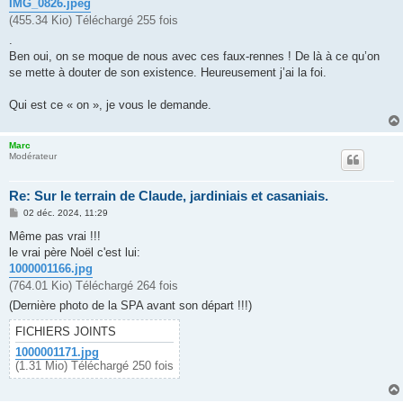
IMG_0826.jpeg
(455.34 Kio) Téléchargé 255 fois
.
Ben oui, on se moque de nous avec ces faux-rennes ! De là à ce qu’on
se mette à douter de son existence. Heureusement j’ai la foi.
Qui est ce « on », je vous le demande.
Marc
Modérateur
Re: Sur le terrain de Claude, jardiniais et casaniais.
M
02 déc. 2024, 11:29
e
s
Même pas vrai !!!
s
le vrai père Noël c'est lui:
a
g
1000001166.jpg
e
(764.01 Kio) Téléchargé 264 fois
(Dernière photo de la SPA avant son départ !!!)
FICHIERS JOINTS
1000001171.jpg
(1.31 Mio) Téléchargé 250 fois