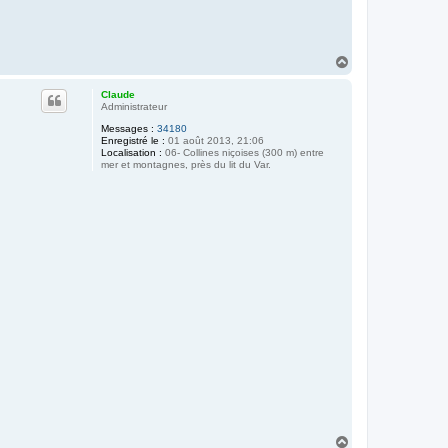
H
a
u
Claude
t
Administrateur
Messages :
34180
Enregistré le :
01 août 2013, 21:06
Localisation :
06- Collines niçoises (300 m) entre
mer et montagnes, près du lit du Var.
H