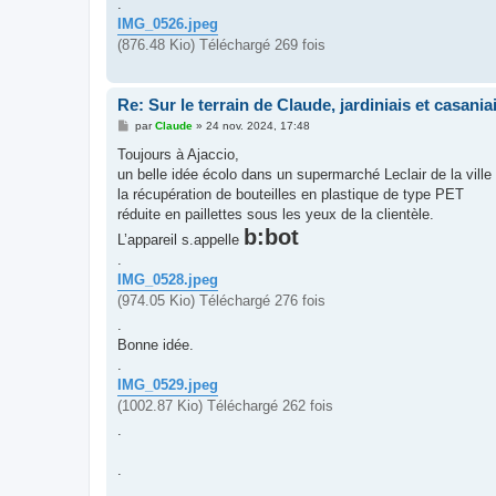
.
IMG_0526.jpeg
(876.48 Kio) Téléchargé 269 fois
Re: Sur le terrain de Claude, jardiniais et casaniai
M
par
Claude
»
24 nov. 2024, 17:48
e
s
Toujours à Ajaccio,
s
un belle idée écolo dans un supermarché Leclair de la ville 
a
g
la récupération de bouteilles en plastique de type PET
e
réduite en paillettes sous les yeux de la clientèle.
b:bot
L’appareil s.appelle
.
IMG_0528.jpeg
(974.05 Kio) Téléchargé 276 fois
.
Bonne idée.
.
IMG_0529.jpeg
(1002.87 Kio) Téléchargé 262 fois
.
.