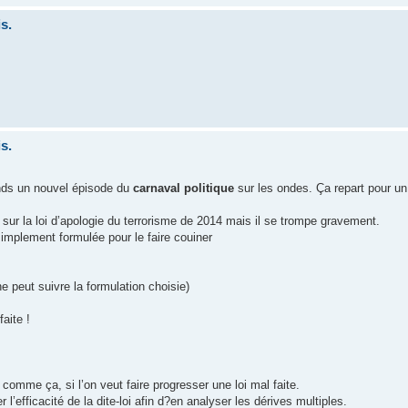
s.
s.
ends un nouvel épisode du
carnaval politique
sur les ondes. Ça repart pour un 
I sur la loi d’apologie du terrorisme de 2014 mais il se trompe gravement.
simplement formulée pour le faire couiner
ne peut suivre la formulation choisie)
aite !
 comme ça, si l’on veut faire progresser une loi mal faite.
’efficacité de la dite-loi afin d?en analyser les dérives multiples.