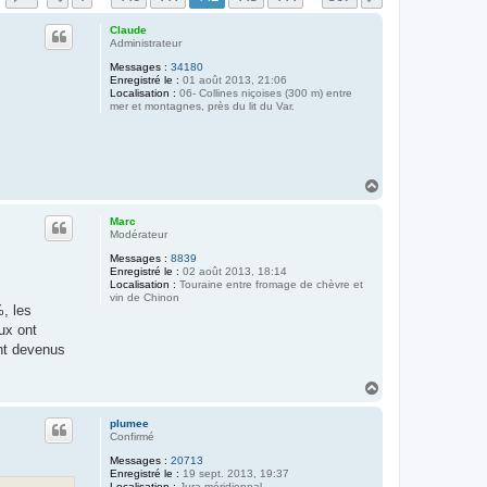
Claude
Administrateur
Messages :
34180
Enregistré le :
01 août 2013, 21:06
Localisation :
06- Collines niçoises (300 m) entre
mer et montagnes, près du lit du Var.
H
a
u
Marc
t
Modérateur
Messages :
8839
Enregistré le :
02 août 2013, 18:14
Localisation :
Touraine entre fromage de chèvre et
vin de Chinon
%, les
ux ont
ont devenus
H
a
u
plumee
t
Confirmé
Messages :
20713
Enregistré le :
19 sept. 2013, 19:37
Localisation :
Jura méridionnal