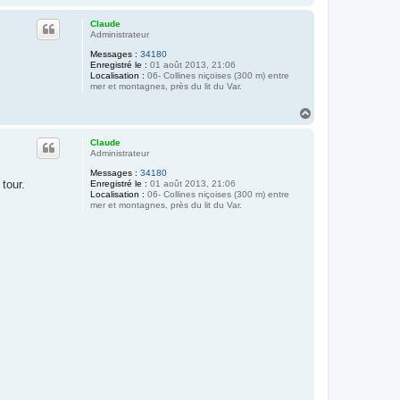
a
u
Claude
t
Administrateur
Messages :
34180
Enregistré le :
01 août 2013, 21:06
Localisation :
06- Collines niçoises (300 m) entre
mer et montagnes, près du lit du Var.
H
a
u
Claude
t
Administrateur
Messages :
34180
tour.
Enregistré le :
01 août 2013, 21:06
Localisation :
06- Collines niçoises (300 m) entre
mer et montagnes, près du lit du Var.