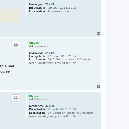
Messages :
20713
Enregistré le :
19 sept. 2013, 19:37
Localisation :
Jura méridionnal
H
a
u
Claude
t
Administrateur
Messages :
34180
Enregistré le :
01 août 2013, 21:06
Localisation :
06- Collines niçoises (300 m) entre
mer et montagnes, près du lit du Var.
ar la mer
 corse
H
a
u
Claude
t
Administrateur
Messages :
34180
Enregistré le :
01 août 2013, 21:06
Localisation :
06- Collines niçoises (300 m) entre
mer et montagnes, près du lit du Var.