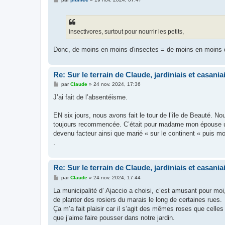
e
s
s
a
g
insectivores, surtout pour nourrir les petits,
e
Donc, de moins en moins d'insectes = de moins en moins d
Re: Sur le terrain de Claude, jardiniais et casaniai
M
par
Claude
»
24 nov. 2024, 17:36
e
s
J’ai fait de l’absentéisme.
s
a
g
EN six jours, nous avons fait le tour de l’île de Beauté. N
e
toujours recommencée. C’était pour madame mon épouse un 
devenu facteur ainsi que marié « sur le continent « puis mo
.
Re: Sur le terrain de Claude, jardiniais et casaniai
M
par
Claude
»
24 nov. 2024, 17:44
e
s
La municipalité d’ Ajaccio a choisi, c’est amusant pour moi
s
de planter des rosiers du marais le long de certaines rues.
a
g
Ça m’a fait plaisir car il s’agit des mêmes roses que celles
e
que j’aime faire pousser dans notre jardin.