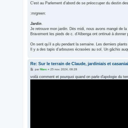
C’est au Parlement d’abord de se préoccuper du destin des l
:mrgreen:
Jardin
.
Je retrouve mon jardin. Dès midi, nous avons mangé de la 
Bravement les pieds de c. d’Albenga ont ontinué à donner 
On sent qu’il a plu pendant la semaine. Les derniers plants
Il y a des tapis d’arbouses écrasées au sol. Un gâchis auq
Re: Sur le terrain de Claude, jardiniais et casaniai
M
par
Marc
»
25 nov. 2024, 08:28
e
s
voilà comment et pourquoi quand on parle d'apologie du terr
s
a
g
e