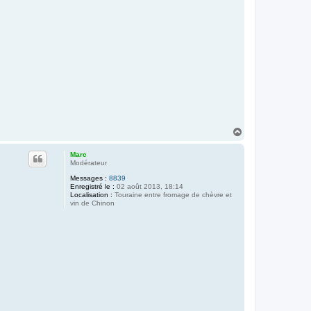
H
a
u
Marc
t
Modérateur
Messages :
8839
Enregistré le :
02 août 2013, 18:14
Localisation :
Touraine entre fromage de chèvre et
vin de Chinon