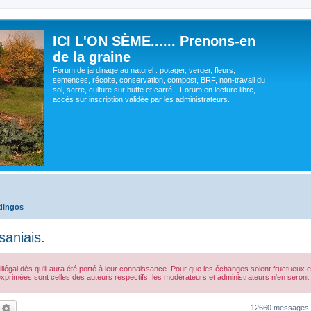
ICI L'ON SÈME...... Prenons-en
de la graine
Forum de jardinage au naturel : potager, verger, fleurs,
semences, récolte, conservation, compost, BRF, non-travail du
sol, serre, culture sur butte et carré…Forum en lecture libre,
accès sur inscription validée par les administrateurs.
dingos
saniais.
gal dès qu'il aura été porté à leur connaissance. Pour que les échanges soient fructueux et qu
exprimées sont celles des auteurs respectifs, les modérateurs et administrateurs n'en ser
echercher
Recherche avancée
12660 messages