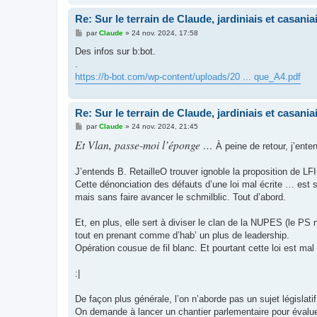
Re: Sur le terrain de Claude, jardiniais et casaniai
M
par
Claude
»
24 nov. 2024, 17:58
e
s
Des infos sur b:bot.
s
.
a
g
https://b-bot.com/wp-content/uploads/20 ... que_A4.pdf
e
Re: Sur le terrain de Claude, jardiniais et casaniai
M
par
Claude
»
24 nov. 2024, 21:45
e
Et Vlan, passe-moi l’éponge …
s
À peine de retour, j’ent
s
a
g
J’entends B. RetailleO trouver ignoble la proposition de LF
e
Cette dénonciation des défauts d’une loi mal écrite … est 
mais sans faire avancer le schmilblic. Tout d’abord.
Et, en plus, elle sert à diviser le clan de la NUPES (le PS 
tout en prenant comme d’hab’ un plus de leadership.
Opération cousue de fil blanc. Et pourtant cette loi est mal f
:|
De façon plus générale, l’on n’aborde pas un sujet législatif
On demande à lancer un chantier parlementaire pour évaluer l