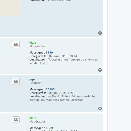
H
a
u
Marc
t
Modérateur
Messages :
8839
Enregistré le :
02 août 2013, 18:14
Localisation :
Touraine entre fromage de chèvre et
vin de Chinon
H
a
u
ege
t
Confirmé
Messages :
10907
Enregistré le :
08 juil. 2015, 17:13
Localisation :
vallée du Rhône, Vivarais, Ardèche,
près de Tournon alias Tornon, Occitanie
H
a
u
Marc
t
Modérateur
Messages :
8839