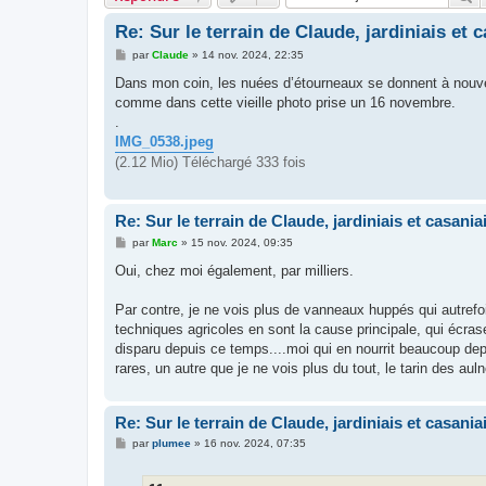
Re: Sur le terrain de Claude, jardiniais et c
M
par
Claude
»
14 nov. 2024, 22:35
e
s
Dans mon coin, les nuées d’étourneaux se donnent à nouv
s
comme dans cette vieille photo prise un 16 novembre.
a
g
.
e
IMG_0538.jpeg
(2.12 Mio) Téléchargé 333 fois
Re: Sur le terrain de Claude, jardiniais et casaniai
M
par
Marc
»
15 nov. 2024, 09:35
e
s
Oui, chez moi également, par milliers.
s
a
g
Par contre, je ne vois plus de vanneaux huppés qui autrefoi
e
techniques agricoles en sont la cause principale, qui écra
disparu depuis ce temps....moi qui en nourrit beaucoup dep
rares, un autre que je ne vois plus du tout, le tarin des auln
Re: Sur le terrain de Claude, jardiniais et casaniai
M
par
plumee
»
16 nov. 2024, 07:35
e
s
s