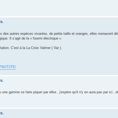
!
s.
es des autres espèces vivantes, de petite taille et oranges, elles menacent d
e. Il s’agit de la « fourmi électrique ».
ation. C’est à la La Croix Valmer ( Var ).
 2CPMJT2TE/
s.
une gamine se faire piquer par elles...j'espère qu'il n'y en aura pas par ici...e
s.