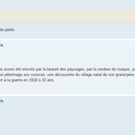
e petits.
s.
ous avons été enivrés par la beauté des paysages, par la verdeur du maquis, p
pèlerinage aux sources, une découverte du village natal de son grand-père
rt à la guerre en 1918 à 32 ans.
s.
,