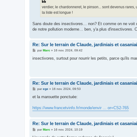
a
g
verdier, le chardonneret, le pinson... sont devenus rares, u
e
la liste est longue !
Sans doute des insectivores… non? Et comme on ne voit q
de notre pollution moderne… ben, y'a plus d'insectivores.
Re: Sur le terrain de Claude, jardiniais et casaniai
M
par
Marc
»
16 nov. 2024, 09:42
e
s
insectivores, surtout pour nourrir les petits, parce qu'ils m
s
a
g
e
Re: Sur le terrain de Claude, jardiniais et casaniai
M
par
ege
»
16 nov. 2024, 09:53
e
s
et la marouette ponctuée:
s
a
g
https://www.francetvinfo.fr/monde/envir ... or=CS2-765
e
Re: Sur le terrain de Claude, jardiniais et casaniai
M
par
Marc
»
16 nov. 2024, 10:19
e
s