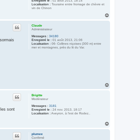
Enregistré le :
02 août 2013, 18:14
Localisation :
Touraine entre fromage de chèvre et
vin de Chinon
H
a
u
Claude
t
Administrateur
Messages :
34180
ésormais
Enregistré le :
01 août 2013, 21:06
Localisation :
06- Collines niçoises (300 m) entre
mer et montagnes, près du lit du Var.
H
a
u
Brigitte
t
Modérateur
Messages :
3181
lles sont
Enregistré le :
24 nov. 2013, 18:17
Localisation :
Aveyron, à l'est de Rodez..
H
a
u
plumee
t
Confirmé