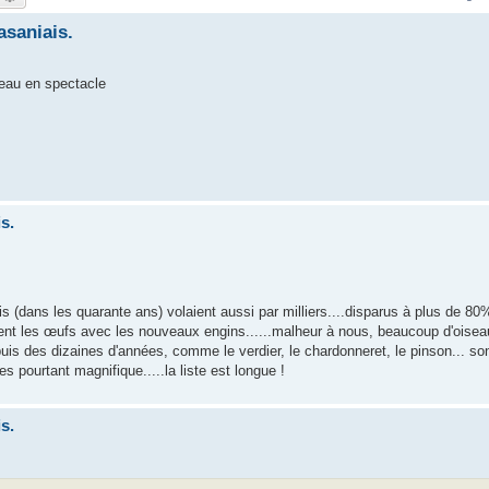
asaniais.
eau en spectacle
s.
s (dans les quarante ans) volaient aussi par milliers....disparus à plus de 80
sent les œufs avec les nouveaux engins......malheur à nous, beaucoup d'oisea
uis des dizaines d'années, comme le verdier, le chardonneret, le pinson... s
es pourtant magnifique.....la liste est longue !
s.