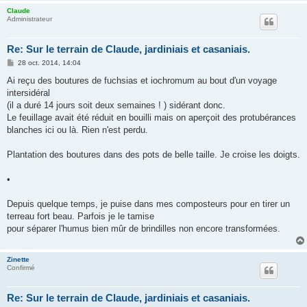
Claude
Administrateur
Re: Sur le terrain de Claude, jardiniais et casaniais.
M
28 oct. 2014, 14:04
e
s
Ai reçu des boutures de fuchsias et iochromum au bout d'un voyage
s
intersidéral
a
g
(il a duré 14 jours soit deux semaines ! ) sidérant donc.
e
Le feuillage avait été réduit en bouilli mais on aperçoit des protubérances
blanches ici ou là. Rien n'est perdu.
Plantation des boutures dans des pots de belle taille. Je croise les doigts.
•
Depuis quelque temps, je puise dans mes composteurs pour en tirer un
terreau fort beau. Parfois je le tamise
pour séparer l'humus bien mûr de brindilles non encore transformées.
Zinette
Confirmé
Re: Sur le terrain de Claude, jardiniais et casaniais.