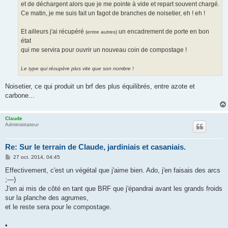
et de déchargent alors que je me pointe à vide et repart souvent chargé.
Ce matin, je me suis fait un fagot de branches de noisetier, eh ! eh !
Et ailleurs j'ai récupéré
un encadrement de porte en bon
(entre autres)
état
qui me servira pour ouvrir un nouveau coin de compostage !
Le type qui récupère plus vite que son nombre !
Noisetier, ce qui produit un brf des plus équilibrés, entre azote et
carbone...
Claude
Administrateur
Re: Sur le terrain de Claude, jardiniais et casaniais.
M
27 oct. 2014, 04:45
e
s
Effectivement, c'est un végétal que j'aime bien. Ado, j'en faisais des arcs
s
;—)
a
g
J'en ai mis de côté en tant que BRF que j'épandrai avant les grands froids
e
sur la planche des agrumes,
et le reste sera pour le compostage.
•