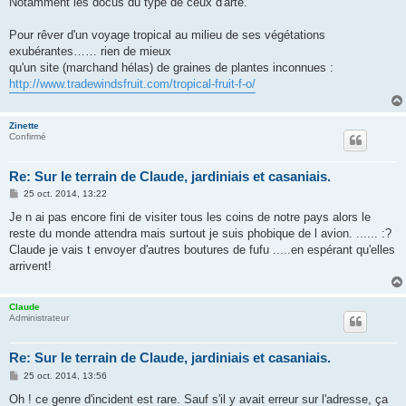
Notamment les docus du type de ceux d'arte.
Pour rêver d'un voyage tropical au milieu de ses végétations
exubérantes…… rien de mieux
qu'un site (marchand hélas) de graines de plantes inconnues :
http://www.tradewindsfruit.com/tropical-fruit-f-o/
Zinette
Confirmé
Re: Sur le terrain de Claude, jardiniais et casaniais.
M
25 oct. 2014, 13:22
e
s
Je n ai pas encore fini de visiter tous les coins de notre pays alors le
s
reste du monde attendra mais surtout je suis phobique de l avion. ...... :?
a
g
Claude je vais t envoyer d'autres boutures de fufu .....en espérant qu'elles
e
arrivent!
Claude
Administrateur
Re: Sur le terrain de Claude, jardiniais et casaniais.
M
25 oct. 2014, 13:56
e
s
Oh ! ce genre d'incident est rare. Sauf s'il y avait erreur sur l'adresse, ça