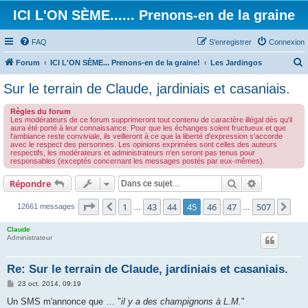
ICI L'ON SÈME...... Prenons-en de la graine
FAQ
S’enregistrer
Connexion
Forum
ICI L'ON SÈME... Prenons-en de la graine!
Les Jardingos
e
Sur le terrain de Claude, jardiniais et casaniais.
c
Règles du forum
h
Les modérateurs de ce forum supprimeront tout contenu de caractère illégal dès qu'il
aura été porté à leur connaissance. Pour que les échanges soient fructueux et que
e
l'ambiance reste conviviale, ils veilleront à ce que la liberté d'expression s'accorde
avec le respect des personnes. Les opinions exprimées sont celles des auteurs
r
respectifs, les modérateurs et administrateurs n'en seront pas tenus pour
responsables (exceptés concernant les messages postés par eux-mêmes).
c
h
Rechercher
Recherche 
Répondre
e
Page
45
sur
507
1
43
44
45
46
47
507
Précédente
Sui
12661 messages
…
…
r
Claude
Administrateur
Re: Sur le terrain de Claude, jardiniais et casaniais.
M
23 oct. 2014, 09:19
e
s
Un SMS m'annonce que … "
il y a des champignons à L.M.
"
s