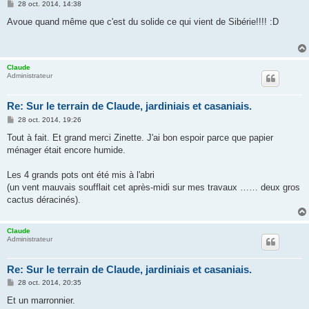
M
28 oct. 2014, 14:38
e
s
Avoue quand même que c'est du solide ce qui vient de Sibérie!!!! :D
s
a
g
e
Claude
Administrateur
Re: Sur le terrain de Claude, jardiniais et casaniais.
M
28 oct. 2014, 19:26
e
s
Tout à fait. Et grand merci Zinette. J'ai bon espoir parce que papier
s
ménager était encore humide.
a
g
e
Les 4 grands pots ont été mis à l'abri
(un vent mauvais soufflait cet après-midi sur mes travaux …… deux gros
cactus déracinés).
Claude
Administrateur
Re: Sur le terrain de Claude, jardiniais et casaniais.
M
28 oct. 2014, 20:35
e
s
Et un marronnier.
s