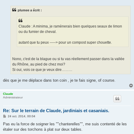
s
s
plumee a écrit :
a
g
e
Claude : A minima, je ramènerais bien quelques seaux de limon
ou du fumier de cheval.
autant que tu peux -----> pour un compost super chouette.
Nono, c'est de la blague ou si tu vas réellement passer dans la vallée
du Rhône, au pied de chez moi?
Si oui, vois ce que je veux dire………
dès que je me déplace dans ton coin , je te fais signe, of course.
Claude
Administrateur
Re: Sur le terrain de Claude, jardiniais et casaniais.
M
24 oct. 2014, 00:04
e
s
Pas eu la force de soigner les ""chanterelles"", me suis contenté de les
s
étaler sur des torchons à plat sur deux tables.
a
g