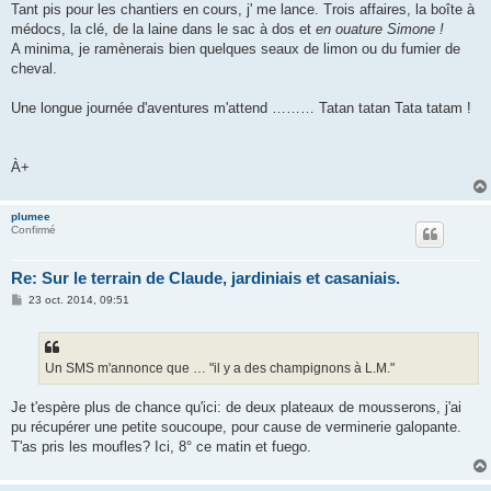
Tant pis pour les chantiers en cours, j' me lance. Trois affaires, la boîte à
a
g
médocs, la clé, de la laine dans le sac à dos et
en ouature Simone !
e
A minima, je ramènerais bien quelques seaux de limon ou du fumier de
cheval.
Une longue journée d'aventures m'attend ……… Tatan tatan Tata tatam !
À+
plumee
Confirmé
Re: Sur le terrain de Claude, jardiniais et casaniais.
M
23 oct. 2014, 09:51
e
s
s
a
g
Un SMS m'annonce que … "il y a des champignons à L.M."
e
Je t'espère plus de chance qu'ici: de deux plateaux de mousserons, j'ai
pu récupérer une petite soucoupe, pour cause de verminerie galopante.
T'as pris les moufles? Ici, 8° ce matin et fuego.