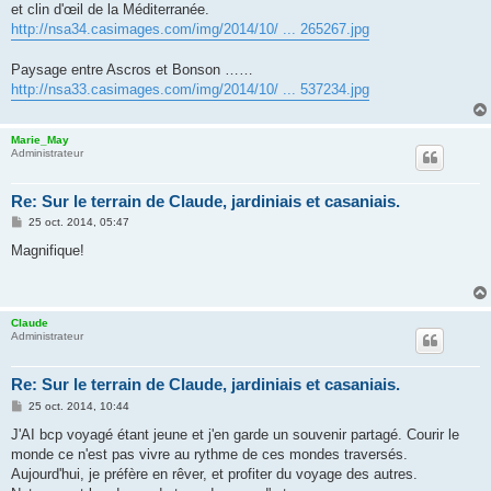
et clin d'œil de la Méditerranée.
http://nsa34.casimages.com/img/2014/10/ ... 265267.jpg
Paysage entre Ascros et Bonson ……
http://nsa33.casimages.com/img/2014/10/ ... 537234.jpg
Marie_May
Administrateur
Re: Sur le terrain de Claude, jardiniais et casaniais.
M
25 oct. 2014, 05:47
e
s
Magnifique!
s
a
g
e
Claude
Administrateur
Re: Sur le terrain de Claude, jardiniais et casaniais.
M
25 oct. 2014, 10:44
e
s
J'AI bcp voyagé étant jeune et j'en garde un souvenir partagé. Courir le
s
monde ce n'est pas vivre au rythme de ces mondes traversés.
a
g
Aujourd'hui, je préfère en rêver, et profiter du voyage des autres.
e