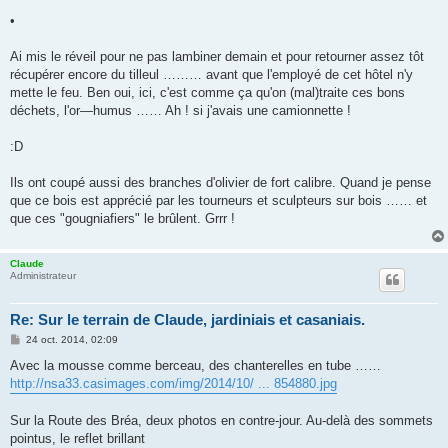
e
•
Ai mis le réveil pour ne pas lambiner demain et pour retourner assez tôt
récupérer encore du tilleul ……… avant que l'employé de cet hôtel n'y
mette le feu. Ben oui, ici, c'est comme ça qu'on (mal)traite ces bons
déchets, l'or—humus …… Ah ! si j'avais une camionnette !
:D
Ils ont coupé aussi des branches d'olivier de fort calibre. Quand je pense
que ce bois est apprécié par les tourneurs et sculpteurs sur bois …… et
que ces "gougniafiers" le brûlent. Grrr !
Claude
Administrateur
Re: Sur le terrain de Claude, jardiniais et casaniais.
M
24 oct. 2014, 02:09
e
s
Avec la mousse comme berceau, des chanterelles en tube ……
s
http://nsa33.casimages.com/img/2014/10/ ... 854880.jpg
a
g
e
Sur la Route des Bréa, deux photos en contre-jour. Au-delà des sommets
pointus, le reflet brillant