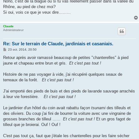
Nono, c'est de la blague ou si tu vas réellement passer dans la vallée du
Rhône, au pied de chez moi?
Si oui, vois ce que je veux dire………
Claude
Administrateur
Re: Sur le terrain de Claude, jardiniais et casaniais.
M
23 oct. 2014, 20:50
e
s
Retour après avoir ramassé beaucoup de petites "chanterelles" à pied
s
jaune et chapeau entre brun et gris.
Et c'est pas tout !
a
g
e
Histoire de ne pas voyager à vide, j'ai récupéré quelques seaux de
terreaux de la forêt.
Et c'est pas tout !
J'ai emporté des pieds de buis et des pieds de lavande sauvage arrachés
à leur vie forestière.
Et c'est pas tout !
Le jardinier d'un hôtel du coin avait rabattu
façon tsunami
des tilleuls et
des oliviers. Du coup j'ai fini de bourrer la voiture avec une vingraine de
grosses branches de tilleul ……
Et c'est pas tout !
Et un gros fagot de
tilleul que je broierai. Ouf ! Ouf !
C'est pas tout ça, faut que j'étale les chanterelles pour les faire sécher