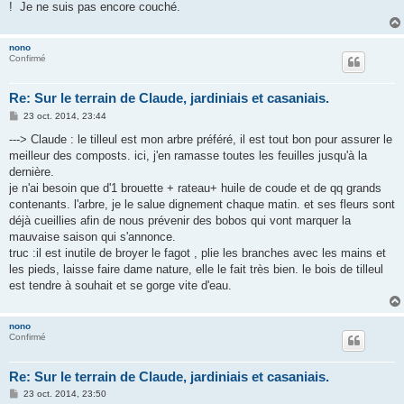
! Je ne suis pas encore couché.
nono
Confirmé
Re: Sur le terrain de Claude, jardiniais et casaniais.
M
23 oct. 2014, 23:44
e
s
---> Claude : le tilleul est mon arbre préféré, il est tout bon pour assurer le
s
meilleur des composts. ici, j'en ramasse toutes les feuilles jusqu'à la
a
g
dernière.
e
je n'ai besoin que d'1 brouette + rateau+ huile de coude et de qq grands
contenants. l'arbre, je le salue dignement chaque matin. et ses fleurs sont
déjà cueillies afin de nous prévenir des bobos qui vont marquer la
mauvaise saison qui s'annonce.
truc :il est inutile de broyer le fagot , plie les branches avec les mains et
les pieds, laisse faire dame nature, elle le fait très bien. le bois de tilleul
est tendre à souhait et se gorge vite d'eau.
nono
Confirmé
Re: Sur le terrain de Claude, jardiniais et casaniais.
M
23 oct. 2014, 23:50
e