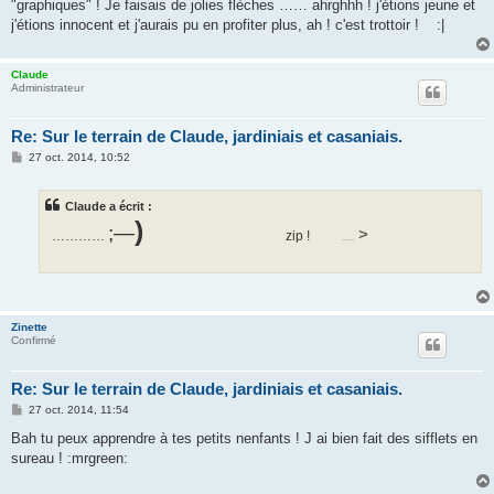
"graphiques" ! Je faisais de jolies flèches …… ahrghhh ! j'étions jeune et
j'étions innocent et j'aurais pu en profiter plus, ah ! c'est trottoir ! :|
Claude
Administrateur
Re: Sur le terrain de Claude, jardiniais et casaniais.
M
27 oct. 2014, 10:52
e
s
s
Claude a écrit :
a
g
)
;—
>
…………
zip !
e
……
Zinette
Confirmé
Re: Sur le terrain de Claude, jardiniais et casaniais.
M
27 oct. 2014, 11:54
e
s
Bah tu peux apprendre à tes petits nenfants ! J ai bien fait des sifflets en
s
sureau ! :mrgreen:
a
g
e