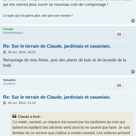
qui me servira pour ouvrir un nouveau coin de compostage !
Le type qui récupère plus vite que son nombre !
Claude
Administrateur
Re: Sur le terrain de Claude, jardiniais et casaniais.
M
26 oct. 2014, 19:21
e
s
Rempotage de mes Aloes, puis des plants de buis et de lavande de la
s
forêt.
a
g
e
Volubilis
Confirmé
Re: Sur le terrain de Claude, jardiniais et casaniais.
M
26 oct. 2014, 21:19
e
s
s
Claude a écrit :
a
g
Ce matin, samedi, un espace est ouvert par les jardiniers du coin qui
e
taillent et rejettent des déchets verts dont ils ne savent que faire. Je suis
familier de ce service que j'utilise à contre-courant. Les voitures arrivent