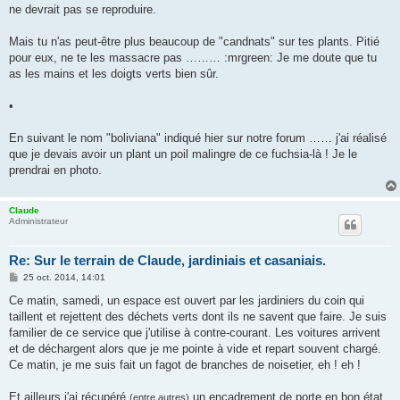
s
ne devrait pas se reproduire.
a
g
e
Mais tu n'as peut-être plus beaucoup de "candnats" sur tes plants. Pitié
pour eux, ne te les massacre pas ……… :mrgreen: Je me doute que tu
as les mains et les doigts verts bien sûr.
•
En suivant le nom "boliviana" indiqué hier sur notre forum …… j'ai réalisé
que je devais avoir un plant un poil malingre de ce fuchsia-là ! Je le
prendrai en photo.
Claude
Administrateur
Re: Sur le terrain de Claude, jardiniais et casaniais.
M
25 oct. 2014, 14:01
e
s
Ce matin, samedi, un espace est ouvert par les jardiniers du coin qui
s
taillent et rejettent des déchets verts dont ils ne savent que faire. Je suis
a
g
familier de ce service que j'utilise à contre-courant. Les voitures arrivent
e
et de déchargent alors que je me pointe à vide et repart souvent chargé.
Ce matin, je me suis fait un fagot de branches de noisetier, eh ! eh !
Et ailleurs j'ai récupéré
un encadrement de porte en bon état
(entre autres)