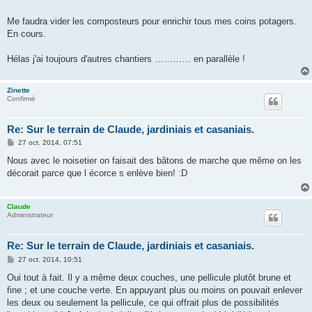
Me faudra vider les composteurs pour enrichir tous mes coins potagers.
En cours.
Hélas j'ai toujours d'autres chantiers ………… en parallèle !
Zinette
Confirmé
Re: Sur le terrain de Claude, jardiniais et casaniais.
M
27 oct. 2014, 07:51
e
s
Nous avec le noisetier on faisait des bâtons de marche que même on les
s
décorait parce que l écorce s enlève bien! :D
a
g
e
Claude
Administrateur
Re: Sur le terrain de Claude, jardiniais et casaniais.
M
27 oct. 2014, 10:51
e
s
Oui tout à fait. Il y a même deux couches, une pellicule plutôt brune et
s
fine ; et une couche verte. En appuyant plus ou moins on pouvait enlever
a
g
les deux ou seulement la pellicule, ce qui offrait plus de possibilités
e