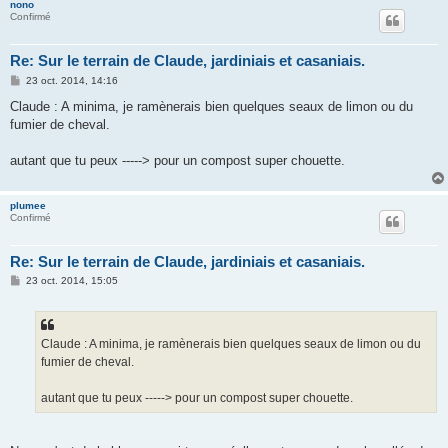
nono
Confirmé
Re: Sur le terrain de Claude, jardiniais et casaniais.
M
23 oct. 2014, 14:16
e
s
Claude : A minima, je ramènerais bien quelques seaux de limon ou du
s
fumier de cheval.
a
g
e
autant que tu peux -----> pour un compost super chouette.
plumee
Confirmé
Re: Sur le terrain de Claude, jardiniais et casaniais.
M
23 oct. 2014, 15:05
e
s
s
a
g
Claude : A minima, je ramènerais bien quelques seaux de limon ou du
e
fumier de cheval.
autant que tu peux -----> pour un compost super chouette.