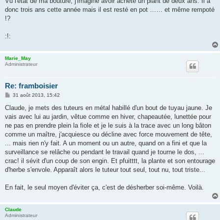
Vu l'état de ma bouture, j'imagine avoir acheté un plant de deux ans. Il a
s
donc trois ans cette année mais il est resté en pot …… et même rempoté
a
g
!?
e
:!:
Marie_May
Administrateur
Re: framboisier
M
31 août 2013, 15:42
e
s
Claude, je mets des tuteurs en métal habillé d'un bout de tuyau jaune. Je
s
vais avec lui au jardin, vêtue comme en hiver, chapeautée, lunettée pour
a
g
ne pas en prendre plein la fiole et je le suis à la trace avec un long bâton
e
comme un maître, j'acquiesce ou décline avec force mouvement de tête,
... mais rien n'y fait. A un moment ou un autre, quand on a fini et que la
surveillance se relâche ou pendant le travail quand je tourne le dos, ...
crac! il sévit d'un coup de son engin. Et pfuitttt, la plante et son entourage
d'herbe s'envole. Apparaît alors le tuteur tout seul, tout nu, tout triste...
En fait, le seul moyen d'éviter ça, c'est de désherber soi-même. Voilà.
Claude
Administrateur