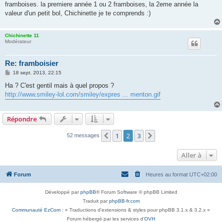
framboises. la premiere année 1 ou 2 framboises, la 2eme année la
a
g
valeur d'un petit bol, Chichinette je te comprends :)
e
Chichinette 11
Modérateur
Re: framboisier
M
18 sept. 2013, 22:15
e
s
Ha ? C'est gentil mais à quel propos ?
s
http://www.smiley-lol.com/smiley/expres ... menton.gif
a
g
e
Répondre
1
2
3
Précédente
Suivante
52 messages
Aller à
Forum
Heures au format
UTC+02:00
Développé par
phpBB
® Forum Software © phpBB Limited
Traduit par
phpBB-fr.com
Communauté EzCom
: « Traductions d'extensions & styles pour phpBB 3.1.x & 3.2.x »
Forum hébergé par les services d’
OVH