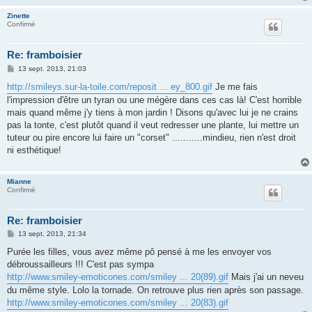
Zinette
Confirmé
Re: framboisier
M
13 sept. 2013, 21:03
e
s
http://smileys.sur-la-toile.com/reposit ... ey_800.gif
Je me fais
s
l'impression d'être un tyran ou une mégère dans ces cas là! C'est horrible
a
g
mais quand même j'y tiens à mon jardin ! Disons qu'avec lui je ne crains
e
pas la tonte, c'est plutôt quand il veut redresser une plante, lui mettre un
tuteur ou pire encore lui faire un "corset" ...........mindieu, rien n'est droit
ni esthétique!
Mianne
Confirmé
Re: framboisier
M
13 sept. 2013, 21:34
e
s
Purée les filles, vous avez même pô pensé à me les envoyer vos
s
débroussailleurs !!! C'est pas sympa
a
g
http://www.smiley-emoticones.com/smiley ... 20(89).gif
Mais j'ai un neveu
e
du même style. Lolo la tornade. On retrouve plus rien après son passage.
http://www.smiley-emoticones.com/smiley ... 20(83).gif