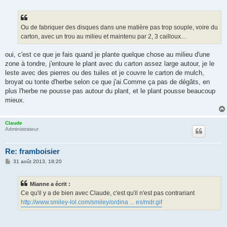
e
s
s
a
g
Ou de fabriquer des disques dans une matière pas trop souple, voire du
e
carton, avec un trou au milieu et maintenu par 2, 3 cailloux…
oui, c'est ce que je fais quand je plante quelque chose au milieu d'une
zone à tondre, j'entoure le plant avec du carton assez large autour, je le
leste avec des pierres ou des tuiles et je couvre le carton de mulch,
broyat ou tonte d'herbe selon ce que j'ai.Comme ça pas de dégâts, en
plus l'herbe ne pousse pas autour du plant, et le plant pousse beaucoup
mieux.
Claude
Administrateur
Re: framboisier
M
31 août 2013, 18:20
e
s
s
Mianne a écrit :
a
g
Ce qu'il y a de bien avec Claude, c'est qu'il n'est pas contrariant
e
http://www.smiley-lol.com/smiley/ordina ... es/mdr.gif