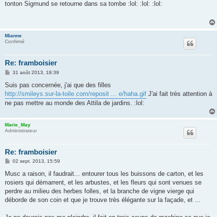
s
tonton Sigmund se retourne dans sa tombe :lol: :lol: :lol:
s
a
g
e
Mianne
Confirmé
Re: framboisier
M
31 août 2013, 18:39
e
s
Suis pas concernée, j'ai que des filles
s
http://smileys.sur-la-toile.com/reposit ... e/haha.gif
J'ai fait très attention à
a
g
ne pas mettre au monde des Attila de jardins. :lol:
e
Marie_May
Administrateur
Re: framboisier
M
02 sept. 2013, 15:59
e
s
Musc a raison, il faudrait... entourer tous les buissons de carton, et les
s
rosiers qui démarrent, et les arbustes, et les fleurs qui sont venues se
a
g
perdre au milieu des herbes folles, et la branche de vigne vierge qui
e
déborde de son coin et que je trouve très élégante sur la façade, et ...