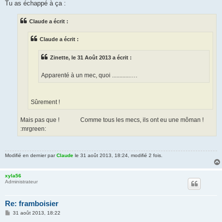
Tu as échappé à ça :
Claude a écrit :
Claude a écrit :
Zinette, le 31 Août 2013 a écrit :
Apparenté à un mec, quoi ............….
Sûrement !
Mais pas que ! Comme tous les mecs, ils ont eu une môman !
:mrgreen:
Modifié en dernier par
Claude
le 31 août 2013, 18:24, modifié 2 fois.
xyla56
Administrateur
Re: framboisier
M
31 août 2013, 18:22
e