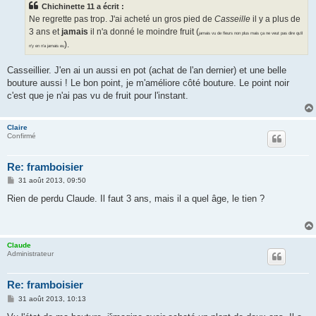
Chichinette 11 a écrit :
a
g
Ne regrette pas trop. J'ai acheté un gros pied de
Casseille
il y a plus de
e
3 ans et
jamais
il n'a donné le moindre fruit (
jamais vu de fleurs non plus mais ça ne veut pas dire qu'il
).
n'y en n'a jamais eu
Casseillier. J'en ai un aussi en pot (achat de l'an dernier) et une belle
bouture aussi ! Le bon point, je m'améliore côté bouture. Le point noir
c'est que je n'ai pas vu de fruit pour l'instant.
Claire
Confirmé
Re: framboisier
M
31 août 2013, 09:50
e
s
Rien de perdu Claude. Il faut 3 ans, mais il a quel âge, le tien ?
s
a
g
e
Claude
Administrateur
Re: framboisier
M
31 août 2013, 10:13
e
s