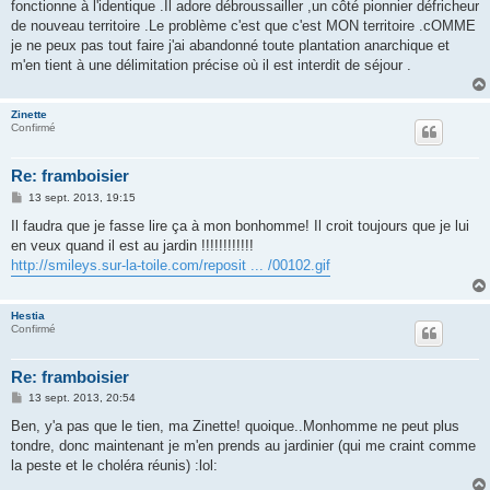
fonctionne à l'identique .Il adore débroussailler ,un côté pionnier défricheur
de nouveau territoire .Le problème c'est que c'est MON territoire .cOMME
je ne peux pas tout faire j'ai abandonné toute plantation anarchique et
m'en tient à une délimitation précise où il est interdit de séjour .
Zinette
Confirmé
Re: framboisier
M
13 sept. 2013, 19:15
e
s
Il faudra que je fasse lire ça à mon bonhomme! Il croit toujours que je lui
s
en veux quand il est au jardin !!!!!!!!!!!!
a
g
http://smileys.sur-la-toile.com/reposit ... /00102.gif
e
Hestia
Confirmé
Re: framboisier
M
13 sept. 2013, 20:54
e
s
Ben, y'a pas que le tien, ma Zinette! quoique..Monhomme ne peut plus
s
tondre, donc maintenant je m'en prends au jardinier (qui me craint comme
a
g
la peste et le choléra réunis) :lol:
e