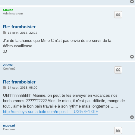
Claude
Administrateur
Re: framboisier
M
13 sept. 2013, 22:22
e
s
J'ai de la chance que Mme C n'ait pas envie de se servir de la
s
débroussailleuse !
a
g
:D
e
Zinette
Confirmé
Re: framboisier
M
14 sept. 2013, 08:00
e
s
Ohhhhhhhhhhhh Mianne, on peut te les envoyer en vacances nos
s
bonhommes ?????????? Alors le mien, il n'est pas difficile, mange de
a
g
tout , aime le bon pain travaille à son rythme mais longtemps ......
e
http://smileys.sur-la-toile.com/reposit ... UG%7E1.GIF
muscari
Confirmé