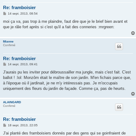
Re: framboisier
M
14 sept. 2013, 08:54
e
s
moi ça va, pas trop à me plaindre, faut dire que je le brief bien avant et
s
que je râle fort après si c'est qu'il a fait des conneries :mrgreen:
a
g
e
Mianne
Confirmé
Re: framboisier
M
14 sept. 2013, 09:41
e
s
J'aurais pu les inviter pour débroussailler ma jungle, mais c'est fait. C'est
s
ballot ! :lol: Monzôm était le maître de son jardin. M'en fichais parce que,
a
g
à l'époque où il jardinait, je ne m'y intéressais pas. Je m'occupais
e
uniquement des fleurs du jardin de façade. Comme ça, pas de heurts.
ALAINGARD
Confirmé
Re: framboisier
M
18 sept. 2013, 22:05
e
s
J'ai planté des framboisiers donnés par des gens qui se goinfraient de
s