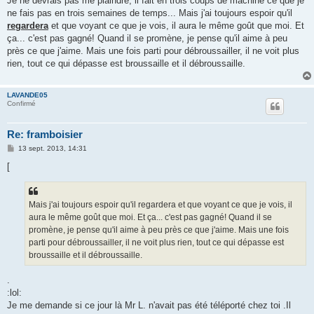
Je ne devrais pas me plaindre, il fait en trois coups de machine ce que je
ne fais pas en trois semaines de temps... Mais j'ai toujours espoir qu'il
regardera
et que voyant ce que je vois, il aura le même goût que moi. Et
ça... c'est pas gagné! Quand il se promène, je pense qu'il aime à peu
près ce que j'aime. Mais une fois parti pour débroussailler, il ne voit plus
rien, tout ce qui dépasse est broussaille et il débroussaille.
LAVANDE05
Confirmé
Re: framboisier
M
13 sept. 2013, 14:31
e
s
[
s
a
g
e
Mais j'ai toujours espoir qu'il regardera et que voyant ce que je vois, il
aura le même goût que moi. Et ça... c'est pas gagné! Quand il se
promène, je pense qu'il aime à peu près ce que j'aime. Mais une fois
parti pour débroussailler, il ne voit plus rien, tout ce qui dépasse est
broussaille et il débroussaille.
.
:lol:
Je me demande si ce jour là Mr L. n'avait pas été téléporté chez toi .Il