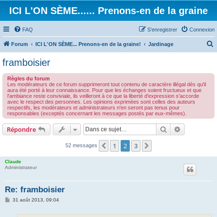
ICI L'ON SÈME...... Prenons-en de la graine
FAQ
S’enregistrer
Connexion
Forum
ICI L'ON SÈME... Prenons-en de la graine!
Jardinage
e
framboisier
c
Règles du forum
h
Les modérateurs de ce forum supprimeront tout contenu de caractère illégal dès qu'il
aura été porté à leur connaissance. Pour que les échanges soient fructueux et que
e
l'ambiance reste conviviale, ils veilleront à ce que la liberté d'expression s'accorde
avec le respect des personnes. Les opinions exprimées sont celles des auteurs
r
respectifs, les modérateurs et administrateurs n'en seront pas tenus pour
responsables (exceptés concernant les messages postés par eux-mêmes).
c
h
Rechercher
Recherche 
Répondre
e
1
2
3
Précédente
Suivante
52 messages
r
Claude
Administrateur
Re: framboisier
M
31 août 2013, 09:04
e
s
s