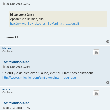
M
31 août 2013, 17:41
e
s
s
Zinette a écrit :
a
g
Apparenté à un mec, quoi ................
e
http://www.smiley-lol.com/smiley/ordina ... ayalou.gif
Sûrement !
Mianne
Confirmé
Re: framboisier
M
31 août 2013, 17:56
e
s
Ce qu'il y a de bien avec Claude, c'est qu'il n'est pas contrariant
s
http://www.smiley-lol.com/smiley/ordina ... es/mdr.gif
a
g
e
muscari
Confirmé
Re: framboisier
M
31 août 2013, 18:15