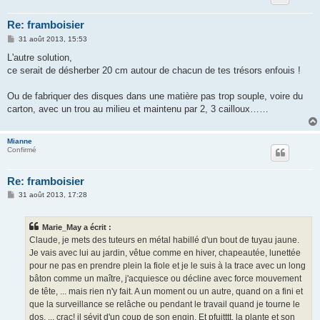
Re: framboisier
M
31 août 2013, 15:53
e
s
L'autre solution,
s
ce serait de désherber 20 cm autour de chacun de tes trésors enfouis !
a
g
e
Ou de fabriquer des disques dans une matière pas trop souple, voire du
carton, avec un trou au milieu et maintenu par 2, 3 cailloux……
Mianne
Confirmé
Re: framboisier
M
31 août 2013, 17:28
e
s
s
Marie_May a écrit :
a
g
Claude, je mets des tuteurs en métal habillé d'un bout de tuyau jaune.
e
Je vais avec lui au jardin, vêtue comme en hiver, chapeautée, lunettée
pour ne pas en prendre plein la fiole et je le suis à la trace avec un long
bâton comme un maître, j'acquiesce ou décline avec force mouvement
de tête, ... mais rien n'y fait. A un moment ou un autre, quand on a fini et
que la surveillance se relâche ou pendant le travail quand je tourne le
dos, ... crac! il sévit d'un coup de son engin. Et pfuitttt, la plante et son