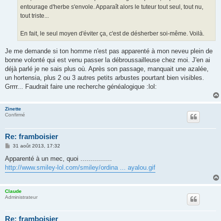
entourage d'herbe s'envole. Apparaît alors le tuteur tout seul, tout nu,
tout triste...
En fait, le seul moyen d'éviter ça, c'est de désherber soi-même. Voilà.
Je me demande si ton homme n'est pas apparenté à mon neveu plein de
bonne volonté qui est venu passer la débroussailleuse chez moi. J'en ai
déjà parlé je ne sais plus où. Après son passage, manquait une azalée,
un hortensia, plus 2 ou 3 autres petits arbustes pourtant bien visibles.
Grrrr... Faudrait faire une recherche généalogique :lol:
Zinette
Confirmé
Re: framboisier
M
31 août 2013, 17:32
e
s
Apparenté à un mec, quoi ................
s
http://www.smiley-lol.com/smiley/ordina ... ayalou.gif
a
g
e
Claude
Administrateur
Re: framboisier