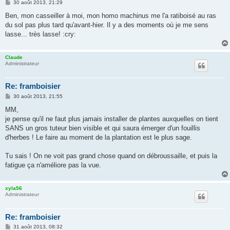
M
30 août 2013, 21:29
e
s
Ben, mon casseiller à moi, mon homo machinus me l'a ratiboisé au ras
s
du sol pas plus tard qu'avant-hier. Il y a des moments où je me sens
a
g
lasse... très lasse! :cry:
e
Claude
Administrateur
Re: framboisier
M
30 août 2013, 21:55
e
s
MM,
s
je pense qu'il ne faut plus jamais installer de plantes auxquelles on tient
a
g
SANS un gros tuteur bien visible et qui saura émerger d'un fouillis
e
d'herbes ! Le faire au moment de la plantation est le plus sage.
Tu sais ! On ne voit pas grand chose quand on débroussaille, et puis la
fatigue ça n'améliore pas la vue.
xyla56
Administrateur
Re: framboisier
M
31 août 2013, 08:32