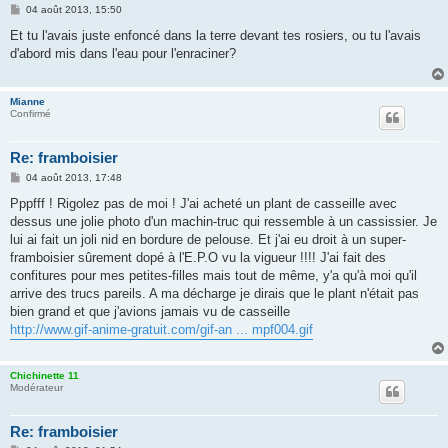
M
04 août 2013, 15:50
e
s
Et tu l'avais juste enfoncé dans la terre devant tes rosiers, ou tu l'avais
s
d'abord mis dans l'eau pour l'enraciner?
a
g
e
Mianne
Confirmé
Re: framboisier
M
04 août 2013, 17:48
e
s
Pppfff ! Rigolez pas de moi ! J'ai acheté un plant de casseille avec
s
dessus une jolie photo d'un machin-truc qui ressemble à un cassissier. Je
a
g
lui ai fait un joli nid en bordure de pelouse. Et j'ai eu droit à un super-
e
framboisier sûrement dopé à l'E.P.O vu la vigueur !!!! J'ai fait des
confitures pour mes petites-filles mais tout de même, y'a qu'à moi qu'il
arrive des trucs pareils. A ma décharge je dirais que le plant n'était pas
bien grand et que j'avions jamais vu de casseille
http://www.gif-anime-gratuit.com/gif-an ... mpf004.gif
Chichinette 11
Modérateur
Re: framboisier