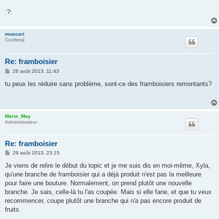
:?:
muscari
Confirmé
Re: framboisier
M
26 août 2013, 11:43
e
s
tu peux les réduire sans problème, sont-ce des framboisiers remontants?
s
a
g
e
Marie_May
Administrateur
Re: framboisier
M
29 août 2013, 23:15
e
s
Je viens de relire le début du topic et je me suis dis en moi-même, Xyla,
s
qu'une branche de framboisier qui a déjà produit n'est pas la meilleure
a
g
pour faire une bouture. Normalement, on prend plutôt une nouvelle
e
branche. Je sais, celle-là tu l'as coupée. Mais si elle fane, et que tu veux
recommencer, coupe plutôt une branche qui n'a pas encore produit de
fruits.