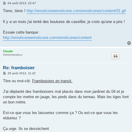
M
04 août 2013, 22:47
e
s
Tiens, tiens !
http://emoticoneemoticone.com/emoticones/content/01.gif
s
a
g
Il y a un mois j'ai tenté des boutures de caseiller, je crois qu'une a pris !
e
Essaie cette banque :
http://emoticoneemoticone.com/emoticones/content
Claude
Administrateur
Re: framboisier
M
26 août 2013, 11:22
e
s
Titre ou mot-clé:
Framboisiers en transit.
s
a
g
J'ai déplanté des framboisiers mal placés dans mon jardinet du 04 et je
e
compte les mettre en jauge, les pieds dans du terreau. Mais les tiges font
un bon mètre.
Est-ce que vous les laisseriez comme ça ? Ou est-ce que vous les
réduiriez ?
Ça urge. Ils se dessèchent.