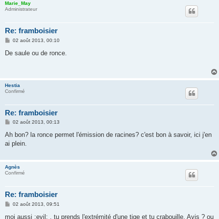
Marie_May
Administrateur
Re: framboisier
M
02 août 2013, 00:10
e
s
De saule ou de ronce.
s
a
g
e
Hestia
Confirmé
Re: framboisier
M
02 août 2013, 00:13
e
s
Ah bon? la ronce permet l'émission de racines? c'est bon à savoir, ici j'en
s
ai plein.
a
g
e
Agnès
Confirmé
Re: framboisier
M
02 août 2013, 09:51
e
s
moi aussi :evil: , tu prends l'extrémité d'une tige et tu crabouille. Avis ? ou