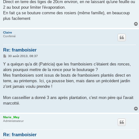
Direct en terre des tiges de 20cm environ, en ne laissant qu'une feuille ou
2 au bout pour limiter l'évaporation.
En fait ça se bouture comme des rosiers (même famille), en beaucoup
plus facilement
Claire
Confirmé
Re: framboisier
M
30 août 2013, 08:37
e
s
Y a quéqun qu'a dit (Patricia) que les framboisiers c'étaient des ronces,
s
alors pourquoi mettre de la ronce pour le bouturage ?
a
g
Mes framboisiers sont issus de bouts de framboisiers plantés direct en
e
terre, au printemps. Ici, ça pousse bien, mais dans un précédent jardin
z'ont jamais voulu prendre !
Mon casseillier a donné 3 ans après plantation, c'est mon père qui l'avait
marcotté.
Marie_May
Administrateur
Re: framboisier