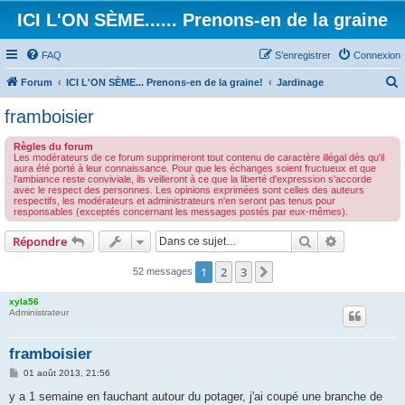
ICI L'ON SÈME...... Prenons-en de la graine
FAQ
S’enregistrer
Connexion
Forum
ICI L'ON SÈME... Prenons-en de la graine!
Jardinage
e
framboisier
c
Règles du forum
h
Les modérateurs de ce forum supprimeront tout contenu de caractère illégal dès qu'il
aura été porté à leur connaissance. Pour que les échanges soient fructueux et que
e
l'ambiance reste conviviale, ils veilleront à ce que la liberté d'expression s'accorde
avec le respect des personnes. Les opinions exprimées sont celles des auteurs
r
respectifs, les modérateurs et administrateurs n'en seront pas tenus pour
responsables (exceptés concernant les messages postés par eux-mêmes).
c
h
Rechercher
Recherche 
Répondre
e
1
2
3
Suivante
52 messages
r
xyla56
Administrateur
framboisier
M
01 août 2013, 21:56
e
s
y a 1 semaine en fauchant autour du potager, j'ai coupé une branche de
s