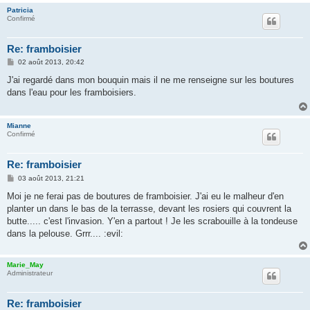
Patricia
Confirmé
Re: framboisier
M
02 août 2013, 20:42
e
s
J'ai regardé dans mon bouquin mais il ne me renseigne sur les boutures
s
dans l'eau pour les framboisiers.
a
g
e
Mianne
Confirmé
Re: framboisier
M
03 août 2013, 21:21
e
s
Moi je ne ferai pas de boutures de framboisier. J'ai eu le malheur d'en
s
planter un dans le bas de la terrasse, devant les rosiers qui couvrent la
a
g
butte..... c'est l'invasion. Y'en a partout ! Je les scrabouille à la tondeuse
e
dans la pelouse. Grrr.... :evil:
Marie_May
Administrateur
Re: framboisier