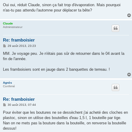
Oui oui, réduit Claude, sinon ça fait trop d'évaporation. Mais pourquoi
n'as-tu pas attendu l'automne pour déplacer ta bête?
Claude
Administrateur
Re: framboisier
M
29 août 2013, 23:23
e
s
MM. Je voyage peu. Je n'étais pas sûr de retourner dans le 04 avant la
s
fin de l'année.
a
g
e
Les framboisiers sont en jauge dans 2 banquettes de terreau. !
Agnès
Confirmé
Re: framboisier
M
30 août 2013, 07:44
e
s
Pour éviter que les boutures ne se dessèchent j'ai acheté des cloches en
s
plastoc, sinon on utilise des bouteilles d'eau 1,5 l, 1 bouteille par tige.
a
g
Nan on ne mets pas la bouture dans la bouteille, on renverse la bouteille
e
dessus!