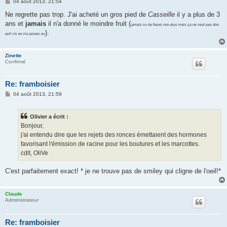
M
04 août 2013, 21:54
e
s
Ne regrette pas trop. J'ai acheté un gros pied de
Casseille
il y a plus de 3
s
ans et
jamais
il n'a donné le moindre fruit (
a
jamais vu de fleurs non plus mais ça ne veut pas dire
g
).
qu'il n'y en n'a jamais eu
e
Zinette
Confirmé
Re: framboisier
M
04 août 2013, 21:59
e
s
s
Olivier a écrit :
a
g
Bonjour,
e
j'ai entendu dire que les rejets des ronces émettaient des hormones
favorisant l'émission de racine pour les boutures et les marcottes.
cdlt, OliVe
C'est parfaitement exact! * je ne trouve pas de smiley qui cligne de l'oeil!*
Claude
Administrateur
Re: framboisier