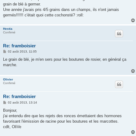
s
grain de blé à germer.
a
g
Une année j'avais pris 4/5 grains dans un champs, ils n'ont jamais
e
germés!!!!!! c'était quoi cette cochonsté? :roll:
Hestia
Confirmé
Re: framboisier
M
02 août 2013, 11:05
e
s
Le grain de blé, je m'en sers pour les boutures de rosier, en général ça
s
marche.
a
g
e
Olivier
Confirmé
Re: framboisier
M
02 août 2013, 13:14
e
s
Bonjour,
s
j'ai entendu dire que les rejets des ronces émettaient des hormones
a
g
favorisant l'émission de racine pour les boutures et les marcottes.
e
cdlt, OliVe