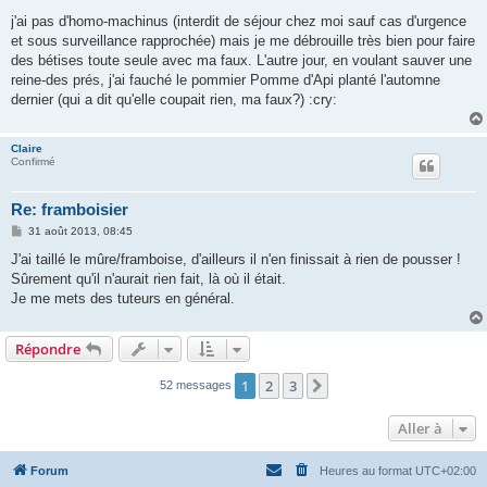
e
s
j'ai pas d'homo-machinus (interdit de séjour chez moi sauf cas d'urgence
s
et sous surveillance rapprochée) mais je me débrouille très bien pour faire
a
g
des bétises toute seule avec ma faux. L'autre jour, en voulant sauver une
e
reine-des prés, j'ai fauché le pommier Pomme d'Api planté l'automne
dernier (qui a dit qu'elle coupait rien, ma faux?) :cry:
Claire
Confirmé
Re: framboisier
M
31 août 2013, 08:45
e
s
J'ai taillé le mûre/framboise, d'ailleurs il n'en finissait à rien de pousser !
s
Sûrement qu'il n'aurait rien fait, là où il était.
a
g
Je me mets des tuteurs en général.
e
Répondre
1
2
3
Suivante
52 messages
Aller à
Forum
Heures au format
UTC+02:00