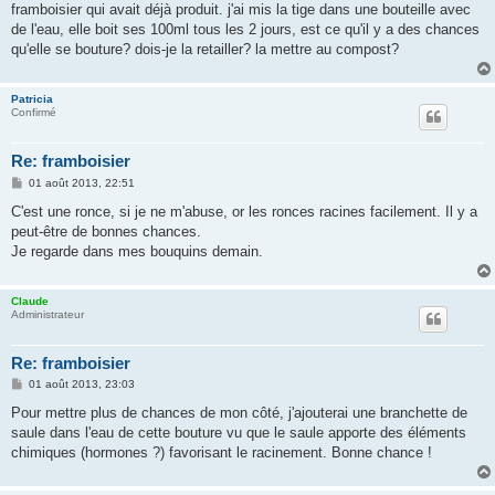
framboisier qui avait déjà produit. j'ai mis la tige dans une bouteille avec
a
g
de l'eau, elle boit ses 100ml tous les 2 jours, est ce qu'il y a des chances
e
qu'elle se bouture? dois-je la retailler? la mettre au compost?
Patricia
Confirmé
Re: framboisier
M
01 août 2013, 22:51
e
s
C'est une ronce, si je ne m'abuse, or les ronces racines facilement. Il y a
s
peut-être de bonnes chances.
a
g
Je regarde dans mes bouquins demain.
e
Claude
Administrateur
Re: framboisier
M
01 août 2013, 23:03
e
s
Pour mettre plus de chances de mon côté, j'ajouterai une branchette de
s
saule dans l'eau de cette bouture vu que le saule apporte des éléments
a
g
chimiques (hormones ?) favorisant le racinement. Bonne chance !
e