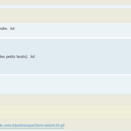
re. :lol:
s petits bruits). :lol:
site.voila.fr/jardinesque/Semi-laids/ic35.gif