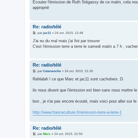
s
Ecouter l'émission de Ruth Stégassy de ce matin, cela nous c
s
approprié
a
g
e
Re: radio/télé
M
par
jac11
»
24 oct. 2015, 12:48
e
s
J'ai eu du mal mais j'ai fini par trouver
s
C'est l'émission terre a terre le samedi matin a 7 h , vac
a
g
e
Re: radio/télé
M
par
Catananche
»
24 oct. 2015, 21:26
e
s
Rahlalah ! ce que Marc et jac11 sont cachotiers :D
s
a
g
ils nous disent que l'émission est bien sans nous mettre le l
e
bon , je n'ai pas encore écouté, mais voici pour aller sur le 
http://www.franceculture.fr/emission-terre-a-terre-1
Re: radio/télé
M
par
Marc
»
24 oct. 2015, 22:50
e