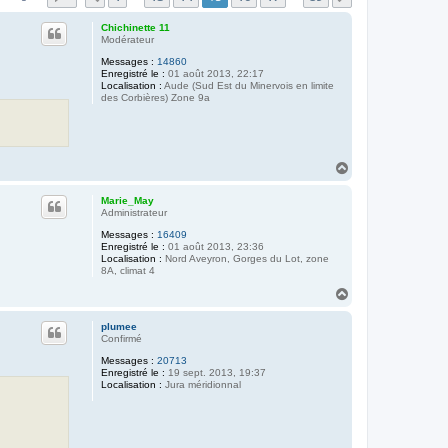
Chichinette 11
Modérateur
Messages :
14860
Enregistré le :
01 août 2013, 22:17
Localisation :
Aude (Sud Est du Minervois en limite
des Corbières) Zone 9a
H
a
u
Marie_May
t
Administrateur
Messages :
16409
Enregistré le :
01 août 2013, 23:36
Localisation :
Nord Aveyron, Gorges du Lot, zone
8A, climat 4
H
a
u
plumee
t
Confirmé
Messages :
20713
Enregistré le :
19 sept. 2013, 19:37
Localisation :
Jura méridionnal