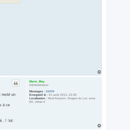
H
a
u
Marie_May
t
Administrateur
Messages :
16409
t resté un
Enregistré le :
01 août 2013, 23:36
Localisation :
Nord Aveyron, Gorges du Lot, zone
8A, climat 4
s à ce
..! :lol:
H
a