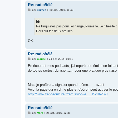
Re: radio/télé
M
par
plumee
»
20 oct. 2015, 11:40
e
s
s
a
g
Ne t'inquiètes pas pour l'échange, Plumette. Je n'hésite 
e
Dors sur tes deux oreilles.
OK.
Re: radio/télé
M
par
Claude
»
24 oct. 2015, 01:13
e
s
En écoutant mes podcasts, j'ai repéré une émission faisant p
s
de toutes sortes, du lisier…… pour une pratique plus raison
a
g
e
Mais je préfère la signaler quand même…… avant.
Voici la page qui en dit le plus et d'où on peut activer le po
http://www.franceculture.fr/emission-le ... 15-10-23-0
Re: radio/télé
M
par
Marc
»
24 oct. 2015, 12:31
e