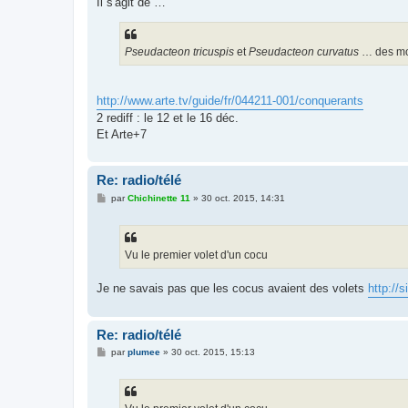
Il s'agit de …
Pseudacteon tricuspis
et
Pseudacteon curvatus
… des mo
http://www.arte.tv/guide/fr/044211-001/conquerants
2 rediff : le 12 et le 16 déc.
Et Arte+7
Re: radio/télé
M
par
Chichinette 11
»
30 oct. 2015, 14:31
e
s
s
a
g
Vu le premier volet d'un cocu
e
Je ne savais pas que les cocus avaient des volets
http://s
Re: radio/télé
M
par
plumee
»
30 oct. 2015, 15:13
e
s
s
a
g