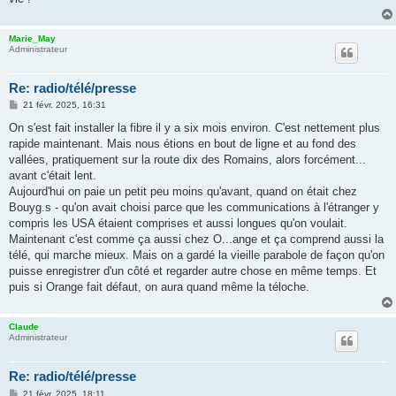
Marie_May
Administrateur
Re: radio/télé/presse
M
21 févr. 2025, 16:31
e
s
On s'est fait installer la fibre il y a six mois environ. C'est nettement plus
s
rapide maintenant. Mais nous étions en bout de ligne et au fond des
a
g
vallées, pratiquement sur la route dix des Romains, alors forcément...
e
avant c'était lent.
Aujourd'hui on paie un petit peu moins qu'avant, quand on était chez
Bouyg.s - qu'on avait choisi parce que les communications à l'étranger y
compris les USA étaient comprises et aussi longues qu'on voulait.
Maintenant c'est comme ça aussi chez O...ange et ça comprend aussi la
télé, qui marche mieux. Mais on a gardé la vieille parabole de façon qu'on
puisse enregistrer d'un côté et regarder autre chose en même temps. Et
puis si Orange fait défaut, on aura quand même la téloche.
Claude
Administrateur
Re: radio/télé/presse
M
21 févr. 2025, 18:11