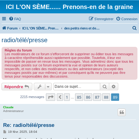
ICI L'ON SÈME...... Prenons-en de la graine
FAQ
S’enregistrer
Connexion
Forum
ICI L'ON SÈME... Prenons-en de la graine!
des petits riens et des grands touts...
e
radio/télé/presse
c
Règles du forum
h
Les modérateurs de ce forum s'efforceront de supprimer ou éditer tous les messages
à caractère répréhensible aussi rapidement que possible. Toutefois, il leur est
e
impossible de passer en revue tous les messages. Vous admettrez donc que tous les
messages postés sur ce forum expriment la vue et opinion de leurs auteurs
r
respectifs, et non celles des modérateurs ou des administrateurs (excepté des
messages postés par eux-mêmes) et par conséquent qu'ils ne peuvent pas être
c
tenus pour responsables des discussions.
h
Rechercher
Recherche 
Répondre
e
r
Page
89
sur
89
1
85
86
87
88
89
Précédente
2215 messages
…
Claude
Administrateur
Re: radio/télé/presse
M
19 févr. 2025, 18:04
e
s