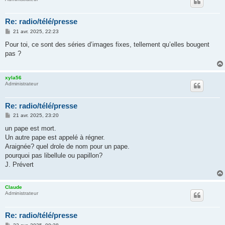
Re: radio/télé/presse
M
21 avr. 2025, 22:23
e
s
Pour toi, ce sont des séries d’images fixes, tellement qu’elles bougent
s
pas ?
a
g
e
xyla56
Administrateur
Re: radio/télé/presse
M
21 avr. 2025, 23:20
e
s
un pape est mort.
s
Un autre pape est appelé à régner.
a
g
Araignée? quel drole de nom pour un pape.
e
pourquoi pas libellule ou papillon?
J. Prévert
Claude
Administrateur
Re: radio/télé/presse
M