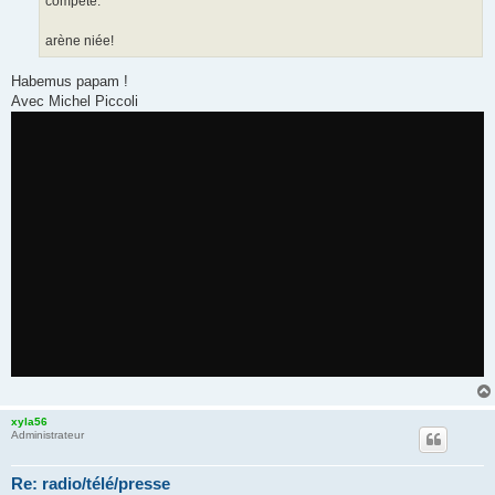
compète:
arène niée!
Habemus papam !
Avec Michel Piccoli
xyla56
Administrateur
Re: radio/télé/presse