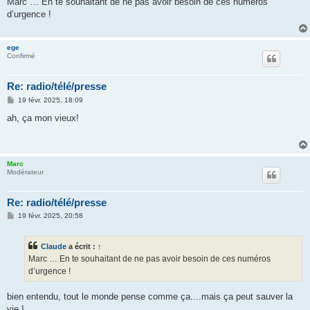
Marc … En te souhaitant de ne pas avoir besoin de ces numéros
s
d’urgence !
a
g
e
ege
Confirmé
Re: radio/télé/presse
M
19 févr. 2025, 18:09
e
s
ah, ça mon vieux!
s
a
g
e
Marc
Modérateur
Re: radio/télé/presse
M
19 févr. 2025, 20:58
e
s
s
Claude
a écrit :
↑
a
g
Marc … En te souhaitant de ne pas avoir besoin de ces numéros
e
d’urgence !
bien entendu, tout le monde pense comme ça....mais ça peut sauver la
vie !