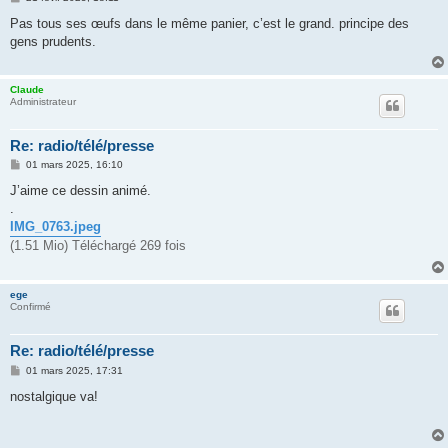
e
s
Pas tous ses œufs dans le même panier, c’est le grand. principe des
s
gens prudents.
a
g
e
Claude
Administrateur
Re: radio/télé/presse
M
01 mars 2025, 16:10
e
s
J’aime ce dessin animé.
s
.
a
g
IMG_0763.jpeg
e
(1.51 Mio) Téléchargé 269 fois
ege
Confirmé
Re: radio/télé/presse
M
01 mars 2025, 17:31
e
s
nostalgique va!
s
a
g
e