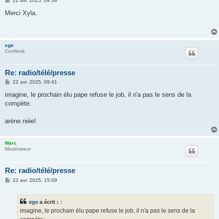
22 avr. 2025, 09:38
e
s
Merci Xyla.
s
a
g
e
ege
Confirmé
Re: radio/télé/presse
M
22 avr. 2025, 09:41
e
s
imagine, le prochain élu pape refuse le job, il n'a pas le sens de la
s
compète:
a
g
e
arène niée!
Marc
Modérateur
Re: radio/télé/presse
M
22 avr. 2025, 15:09
e
s
s
ege
a écrit :
↑
a
g
imagine, le prochain élu pape refuse le job, il n'a pas le sens de la
e