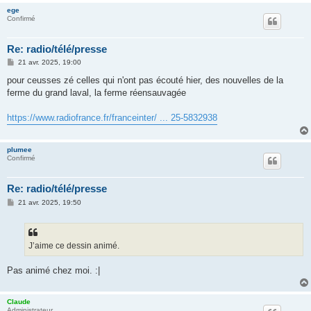
ege
Confirmé
Re: radio/télé/presse
M
21 avr. 2025, 19:00
e
s
pour ceusses zé celles qui n'ont pas écouté hier, des nouvelles de la
s
ferme du grand laval, la ferme réensauvagée
a
g
e
https://www.radiofrance.fr/franceinter/ ... 25-5832938
plumee
Confirmé
Re: radio/télé/presse
M
21 avr. 2025, 19:50
e
s
s
a
g
J’aime ce dessin animé.
e
Pas animé chez moi. :|
Claude
Administrateur