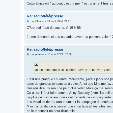
e
Cette émission " au bout c'est la mer " est vraiment très s
Re: radio/télé/presse
M
par
Claude
»
09 août 2024, 21:55
e
s
C?est rediffusé dimanche. À 16 H 55.
s
a
g
Je me demande si ces canards savent ou peuvent voler ! On
e
Re: radio/télé/presse
M
par
plumee
»
10 août 2024, 07:06
e
s
s
a
g
Je me demande si ces canards savent ou peuvent voler ! 
e
C'est une pratique courante. Moi-même, j'avais jadis une po
avec de grandes tendances à voler. Ainsi que Mijo me l'avait
Déséquilibré, l'oiseau ne peut plus voler. Mais ça me semb
Ou alors, il faut faire comme Anny Duperey (livre "Le poil et
ne plus permettre aux poules et canards de campagnarder 
Les volatiles de ma tata couraient la campagne du matin au s
Mais j'ai tendance à penser que si on laissait les ailes aux 
on leur coupait un bout d'une aile.