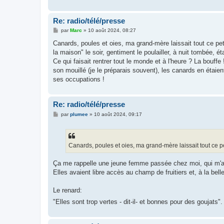
Re: radio/télé/presse
M
par
Marc
»
10 août 2024, 08:27
e
s
Canards, poules et oies, ma grand-mère laissait tout ce peti
s
la maison" le soir, gentiment le poulailler, à nuit tombée, é
a
g
Ce qui faisait rentrer tout le monde et à l'heure ? La bouff
e
son mouillé (je le préparais souvent), les canards en étaient 
ses occupations !
Re: radio/télé/presse
M
par
plumee
»
10 août 2024, 09:17
e
s
s
a
g
Canards, poules et oies, ma grand-mère laissait tout ce 
e
Ça me rappelle une jeune femme passée chez moi, qui m'avai
Elles avaient libre accès au champ de fruitiers et, à la bell
Le renard:
"Elles sont trop vertes - dit-il- et bonnes pour des goujats"