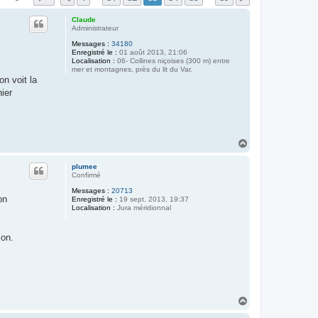
Claude
Administrateur
Messages :
34180
Enregistré le :
01 août 2013, 21:06
Localisation :
06- Collines niçoises (300 m) entre
mer et montagnes, près du lit du Var.
on voit la
ier
H
a
u
plumee
t
Confirmé
Messages :
20713
on
Enregistré le :
19 sept. 2013, 19:37
Localisation :
Jura méridionnal
ion.
H
a