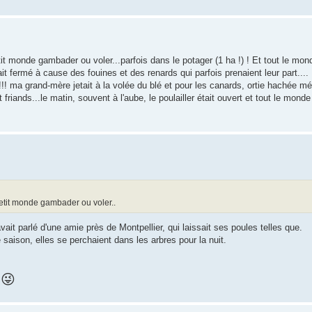
t monde gambader ou voler...parfois dans le potager (1 ha !) ! Et tout le mond
tait fermé à cause des fouines et des renards qui parfois prenaient leur part....
e !!! ma grand-mère jetait à la volée du blé et pour les canards, ortie hachée m
friands...le matin, souvent à l'aube, le poulailler était ouvert et tout le monde
petit monde gambader ou voler..
t parlé d'une amie près de Montpellier, qui laissait ses poules telles que.
e saison, elles se perchaient dans les arbres pour la nuit.
😜
.