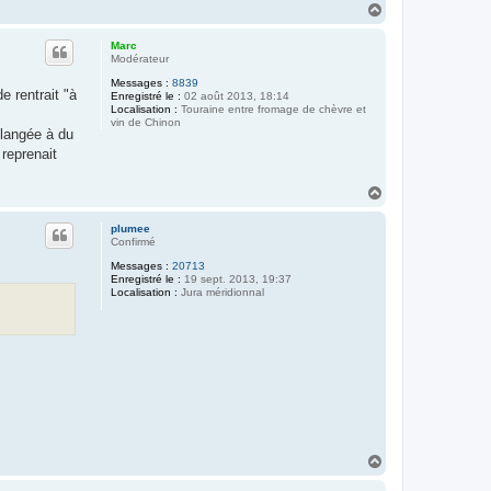
H
a
u
Marc
t
Modérateur
Messages :
8839
e rentrait "à
Enregistré le :
02 août 2013, 18:14
Localisation :
Touraine entre fromage de chèvre et
vin de Chinon
élangée à du
 reprenait
H
a
u
plumee
t
Confirmé
Messages :
20713
Enregistré le :
19 sept. 2013, 19:37
Localisation :
Jura méridionnal
H
a