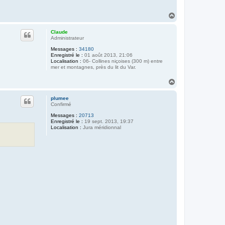
H
a
u
Claude
t
Administrateur
Messages :
34180
Enregistré le :
01 août 2013, 21:06
Localisation :
06- Collines niçoises (300 m) entre
mer et montagnes, près du lit du Var.
H
a
u
plumee
t
Confirmé
Messages :
20713
Enregistré le :
19 sept. 2013, 19:37
Localisation :
Jura méridionnal