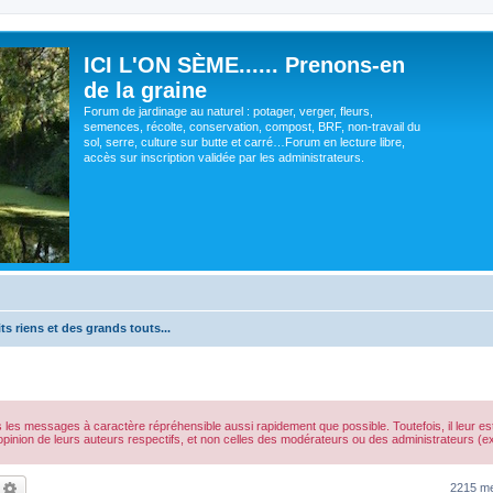
ICI L'ON SÈME...... Prenons-en
de la graine
Forum de jardinage au naturel : potager, verger, fleurs,
semences, récolte, conservation, compost, BRF, non-travail du
sol, serre, culture sur butte et carré…Forum en lecture libre,
accès sur inscription validée par les administrateurs.
ts riens et des grands touts...
s les messages à caractère répréhensible aussi rapidement que possible. Toutefois, il leur 
opinion de leurs auteurs respectifs, et non celles des modérateurs ou des administrateurs 
echercher
Recherche avancée
2215 m