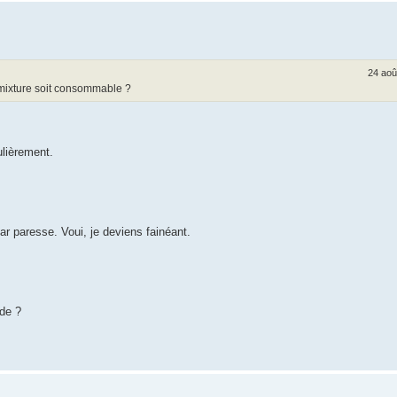
24 aoû
mixture soit consommable ?
lièrement.
ar paresse. Voui, je deviens fainéant.
ode ?