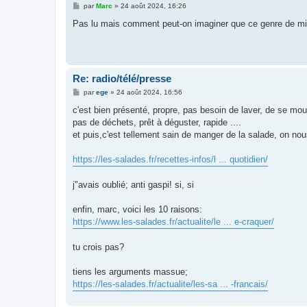
M
par
Marc
»
24 août 2024, 16:26
e
s
Pas lu mais comment peut-on imaginer que ce genre de m
s
a
g
e
Re: radio/télé/presse
M
par
ege
»
24 août 2024, 16:56
e
s
c'est bien présenté, propre, pas besoin de laver, de se moui
s
pas de déchets, prêt à déguster, rapide ....
a
g
et puis,c'est tellement sain de manger de la salade, on nous
e
https://les-salades.fr/recettes-infos/l ... quotidien/
j"avais oublié; anti gaspi! si, si
enfin, marc, voici les 10 raisons:
https://www.les-salades.fr/actualite/le ... e-craquer/
tu crois pas?
tiens les arguments massue;
https://les-salades.fr/actualite/les-sa ... -francais/