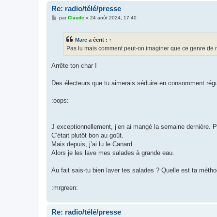
Re: radio/télé/presse
M
par
Claude
»
24 août 2024, 17:40
e
s
s
Marc
a écrit :
↑
a
g
Pas lu mais comment peut-on imaginer que ce genre de 
e
Arrête ton char !
Des électeurs que tu aimerais séduire en consomment régu
:oops:
J exceptionnellement, j’en ai mangé la semaine dernière. P
C’était plutôt bon au goût.
Mais depuis, j’ai lu le Canard.
Alors je les lave mes salades à grande eau.
Au fait sais-tu bien laver tes salades ? Quelle est ta méth
:mrgreen:
Re: radio/télé/presse