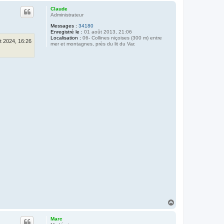
u
Claude
t
Administrateur
Messages :
34180
Enregistré le :
01 août 2013, 21:06
Localisation :
06- Collines niçoises (300 m) entre
t 2024, 16:26
mer et montagnes, près du lit du Var.
H
a
u
Marc
t