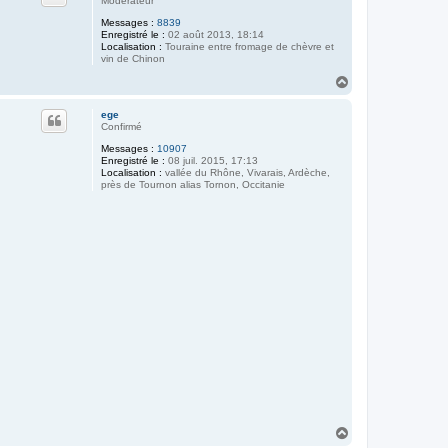
Modérateur
Messages :
8839
Enregistré le :
02 août 2013, 18:14
Localisation :
Touraine entre fromage de chèvre et
vin de Chinon
H
a
u
ege
t
Confirmé
Messages :
10907
Enregistré le :
08 juil. 2015, 17:13
Localisation :
vallée du Rhône, Vivarais, Ardèche,
près de Tournon alias Tornon, Occitanie
H
a