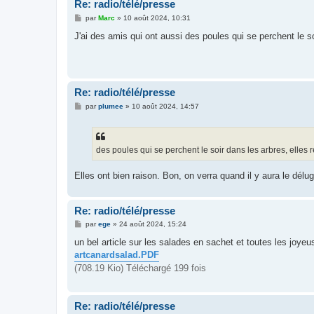
Re: radio/télé/presse
M
par
Marc
»
10 août 2024, 10:31
e
s
J'ai des amis qui ont aussi des poules qui se perchent le soi
s
a
g
e
Re: radio/télé/presse
M
par
plumee
»
10 août 2024, 14:57
e
s
s
a
g
des poules qui se perchent le soir dans les arbres, elles re
e
Elles ont bien raison. Bon, on verra quand il y aura le dél
Re: radio/télé/presse
M
par
ege
»
24 août 2024, 15:24
e
s
un bel article sur les salades en sachet et toutes les joyeus
s
artcanardsalad.PDF
a
g
(708.19 Kio) Téléchargé 199 fois
e
Re: radio/télé/presse