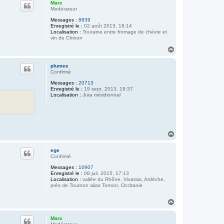
u
Marc
t
Modérateur
Messages :
8839
Enregistré le :
02 août 2013, 18:14
Localisation :
Touraine entre fromage de chèvre et
vin de Chinon
H
a
u
plumee
t
Confirmé
Messages :
20713
Enregistré le :
19 sept. 2013, 19:37
Localisation :
Jura méridionnal
H
a
u
ege
t
Confirmé
Messages :
10907
Enregistré le :
08 juil. 2015, 17:13
Localisation :
vallée du Rhône, Vivarais, Ardèche,
près de Tournon alias Tornon, Occitanie
H
a
u
Marc
t