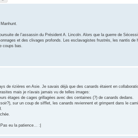
: Manhunt.
ursuite de l’assassin du Président A. Lincoln. Alors que la guerre de Sécessi
rsonnages et des clivages profonds. Les esclavagistes frustrés, les nantis de h
de coups bas.
ays de rizières en Asie. Je savais déjà que des canards étaient en collaborati
rasites mais je n'avais jamais vu de telles images:
eurs étages de cages grillagées avec des centaines (?) de canards dedans.
e soir?), sur un coup de sifflet, les canards reviennent et grimpent dans le cam
l.
uchée.
 Pas eu la patience… :|