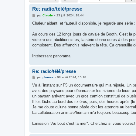
Re: radio/télé/presse
M
par
Claude
»
23 juil. 2024, 18:44
e
s
Chaleur aidant, et fauteuil disponible, je regarde une série 
s
a
g
Au cours des 12 longs jours de cavale de Booth. C'est la po
e
victoire des abolitionnistes, la série donne corps à des pe
complotent. Des affranchis relèvent la tête. Ça grenouille 
Intéressant panorama.
Re: radio/télé/presse
M
par
plumee
»
08 août 2024, 15:18
e
s
Vu à l'instant sur F5 un documentaire qui m'a réjouie. Un p
s
avec des paysans pour débarrasser les rizières de leurs pa
a
g
un paysan arrivant avec un gros camion constitué de plusi
e
Il les lâche au bord des rizières, puis, des heures après (l
Je me doute qu'une bonne pâtée doit les attendre au bercai
La collaboration animale/humain m'a toujours beaucoup to
Emission "Au bout c'est la mer". Cherchez si vous voulez!