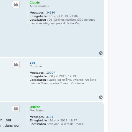
u
Claude
t
Administrateur
Messages :
34180
Enregistré le :
01 août 2013, 21:06
Localisation :
06- Collines niçoises (300 m) entre
mer et montagnes, près du lit du Var.
H
a
u
ege
t
Confirmé
Messages :
10907
Enregistré le :
08 juil. 2015, 17:13
Localisation :
vallée du Rhône, Vivarais, Ardèche,
près de Tournon alias Tornon, Occitanie
H
a
u
Brigitte
t
Modérateur
Messages :
3181
n...sur
Enregistré le :
24 nov. 2013, 18:17
Localisation :
Aveyron, à l'est de Rodez..
rent dans son