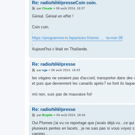
Re: radio/télé/presseCoin coin.
M
par
Claude
»
08 août 2024, 18:37
e
s
Génial. Génial en effet !
s
a
g
Coin coin.
e
.
https://programme-tv.leparisien.fr/emis ... -la-mer-38
.
Aujourd’hui c’était en Thaïlande.
Re: radio/télé/presse
M
par
ege
»
08 août 2024, 18:45
e
s
les végans ne seraient pas d'accord, transporter dans des c
s
et puis que deviennent les canards après? se font ils laque
a
g
e
mö non, suis pas de mauvaise foi!
Re: radio/télé/presse
M
par
Brigitte
»
09 août 2024, 18:44
e
s
Oui Plumee j'ai vu ce reportage que j'avais déjà vu...ce qu
s
plusieurs pentes en lacets...je ne sais pas si vous voyez c
a
g
camion...