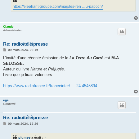
https://elephant-groupe.com/mag/les-ren ... u-papotin/
Claude
Administrateur
Re: radio/télé/presse
M
09 mars 2024, 08:15
e
s
L’invité d’une récente émission de la
La Terre Au Carré
est
M-A
s
SELOSSE.
a
g
Auteur du livre
Nature et Préjugés.
e
Livre que je lirais volontiers…
https://www.radiofrance.fr/franceinter/ ... 24-4545894
ege
Confirmé
Re: radio/télé/presse
M
09 mars 2024, 17:26
e
s
s
plumee
a écrit :
↑
a