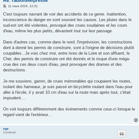
Re: radio/télé/presse
M
11 mars 2024, 12:31
e
s
C'est toujours navrant de voir des accidents de ce genre. Inattention,
s
inconscience du danger en sont souvent les causes. Les pluies dans le
a
g
sud-est ont été violentes, provoqué des crues soudaines et les cours
e
d'eau, même les plus petits, dévastent tout sur leur passage.
Dans d'autres cas, comme dans le nord, l'imprévision, les constructions
dont à donné les permis de construire, sont à l'origine de décisions plutôt
coupables...Je vois chez moi, entre rives de la Loire et son affluent, le
Cher, des permis de construire ont été donnés et le risque d'une méga-
crue des ces deux cours d'eau, peut provoquer des drames et des
destructions.
Je me souviens, gamin, de crues mémorables qui coupaient les routes,
isolant des hameaux, je suis passé en bicyclette roulant dans l'eau pour
aller à l'école, il y avait 10 cm d'eau sur la route mais après tout, c'était
imprudent....
On voit toujours différemment des événements comme ceux-ci lorsque le
regard vient de l'extérieur....
ege
Confirmé