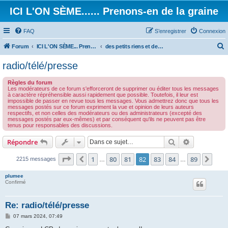
ICI L'ON SÈME...... Prenons-en de la graine
FAQ
S’enregistrer
Connexion
Forum
ICI L'ON SÈME... Prenons-en de la graine!
des petits riens et des grands touts...
e
radio/télé/presse
c
Règles du forum
h
Les modérateurs de ce forum s'efforceront de supprimer ou éditer tous les messages
à caractère répréhensible aussi rapidement que possible. Toutefois, il leur est
e
impossible de passer en revue tous les messages. Vous admettrez donc que tous les
messages postés sur ce forum expriment la vue et opinion de leurs auteurs
r
respectifs, et non celles des modérateurs ou des administrateurs (excepté des
messages postés par eux-mêmes) et par conséquent qu'ils ne peuvent pas être
c
tenus pour responsables des discussions.
h
Rechercher
Recherche 
Répondre
e
r
Page
82
sur
89
1
80
81
82
83
84
89
Précédente
Suiv
2215 messages
…
…
plumee
Confirmé
Re: radio/télé/presse
M
07 mars 2024, 07:49
e
s