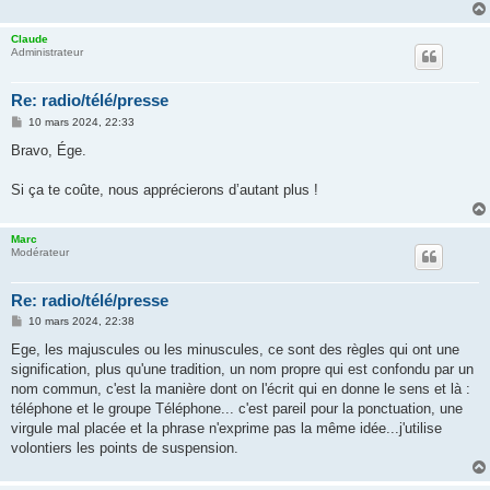
Claude
Administrateur
Re: radio/télé/presse
M
10 mars 2024, 22:33
e
s
Bravo, Ége.
s
a
g
Si ça te coûte, nous apprécierons d’autant plus !
e
Marc
Modérateur
Re: radio/télé/presse
M
10 mars 2024, 22:38
e
s
Ege, les majuscules ou les minuscules, ce sont des règles qui ont une
s
signification, plus qu'une tradition, un nom propre qui est confondu par un
a
g
nom commun, c'est la manière dont on l'écrit qui en donne le sens et là :
e
téléphone et le groupe Téléphone... c'est pareil pour la ponctuation, une
virgule mal placée et la phrase n'exprime pas la même idée...j'utilise
volontiers les points de suspension.