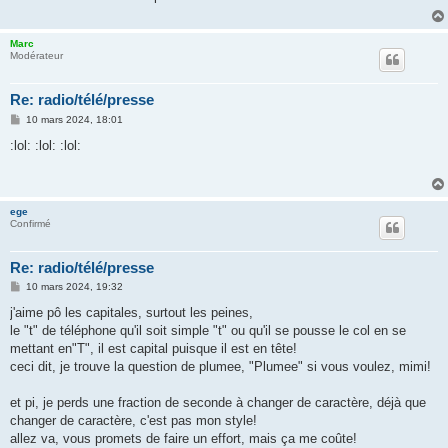
g
e
Marc
Modérateur
Re: radio/télé/presse
M
10 mars 2024, 18:01
e
s
:lol: :lol: :lol:
s
a
g
e
ege
Confirmé
Re: radio/télé/presse
M
10 mars 2024, 19:32
e
s
j'aime pô les capitales, surtout les peines,
s
le "t" de téléphone qu'il soit simple "t" ou qu'il se pousse le col en se
a
g
mettant en"T", il est capital puisque il est en tête!
e
ceci dit, je trouve la question de plumee, "Plumee" si vous voulez, mimi!
et pi, je perds une fraction de seconde à changer de caractère, déjà que
changer de caractère, c'est pas mon style!
allez va, vous promets de faire un effort, mais ça me coûte!