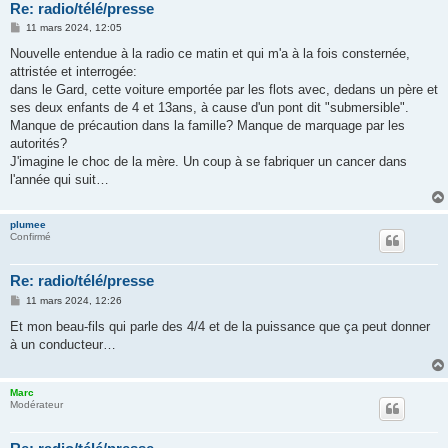
Re: radio/télé/presse
M
11 mars 2024, 12:05
e
s
Nouvelle entendue à la radio ce matin et qui m'a à la fois consternée,
s
attristée et interrogée:
a
g
dans le Gard, cette voiture emportée par les flots avec, dedans un père et
e
ses deux enfants de 4 et 13ans, à cause d'un pont dit "submersible".
Manque de précaution dans la famille? Manque de marquage par les
autorités?
J'imagine le choc de la mère. Un coup à se fabriquer un cancer dans
l'année qui suit…
plumee
Confirmé
Re: radio/télé/presse
M
11 mars 2024, 12:26
e
s
Et mon beau-fils qui parle des 4/4 et de la puissance que ça peut donner
s
à un conducteur…
a
g
e
Marc
Modérateur