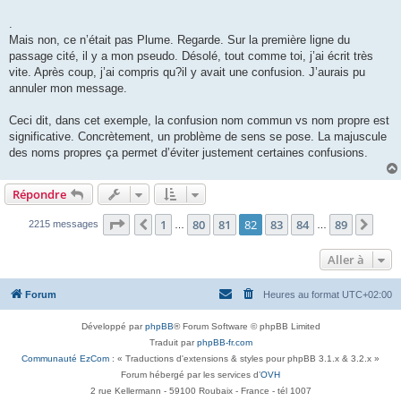
.
Mais non, ce n’était pas Plume. Regarde. Sur la première ligne du
passage cité, il y a mon pseudo. Désolé, tout comme toi, j’ai écrit très
vite. Après coup, j’ai compris qu?il y avait une confusion. J’aurais pu
annuler mon message.
Ceci dit, dans cet exemple, la confusion nom commun vs nom propre est
significative. Concrètement, un problème de sens se pose. La majuscule
des noms propres ça permet d’éviter justement certaines confusions.
Répondre
Page
82
sur
89
1
80
81
82
83
84
89
Précédente
Suiv
2215 messages
…
…
Aller à
Forum
Heures au format
UTC+02:00
Développé par
phpBB
® Forum Software © phpBB Limited
Traduit par
phpBB-fr.com
Communauté EzCom
: « Traductions d'extensions & styles pour phpBB 3.1.x & 3.2.x »
Forum hébergé par les services d’
OVH
2 rue Kellermann - 59100 Roubaix - France - tél 1007