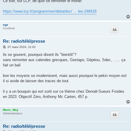
Ce soir, sur LCP, de quoi se remonter le moral!
s
a
g
https://www.lcp.fr/programmes/debatdoc/ ... les-248418
e
ege
Confirmé
Re: radio/télé/presse
M
07 mars 2024, 11:02
e
s
ils se gourent, pourquoi disent ils "bientôt"?
s
sans remonter aux calendes grecques, Gestapo, Gépéou, Sdec, ...... ça
a
g
fait un bail
e
bon les moyens se modernisent, mais aussi pourquoi le pekin moyen est
il si avide de laisser des traces de tout.
il y a un bouquin qui est sorti sur ce thème chez Denoël-Sueurs Froides
en 2023: Objectif Zéro, Anthony Mc Carten, 457 p.
Marie_May
Administrateur
Re: radio/télé/presse