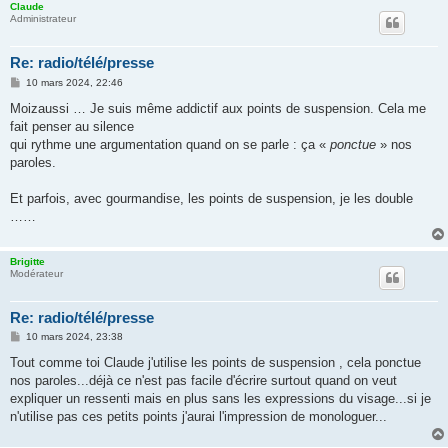
Claude
Administrateur
Re: radio/télé/presse
M
10 mars 2024, 22:46
e
s
Moizaussi … Je suis même addictif aux points de suspension. Cela me
s
fait penser au silence
a
g
qui rythme une argumentation quand on se parle : ça «
ponctue
» nos
e
paroles.
Et parfois, avec gourmandise, les points de suspension, je les double
……
Brigitte
Modérateur
Re: radio/télé/presse
M
10 mars 2024, 23:38
e
s
Tout comme toi Claude j'utilise les points de suspension , cela ponctue
s
nos paroles...déjà ce n'est pas facile d'écrire surtout quand on veut
a
g
expliquer un ressenti mais en plus sans les expressions du visage...si je
e
n'utilise pas ces petits points j'aurai l'impression de monologuer...