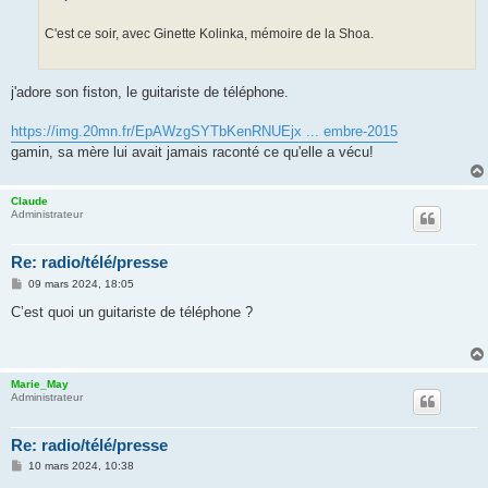
g
e
C'est ce soir, avec Ginette Kolinka, mémoire de la Shoa.
j'adore son fiston, le guitariste de téléphone.
https://img.20mn.fr/EpAWzgSYTbKenRNUEjx ... embre-2015
gamin, sa mère lui avait jamais raconté ce qu'elle a vécu!
Claude
Administrateur
Re: radio/télé/presse
M
09 mars 2024, 18:05
e
s
C’est quoi un guitariste de téléphone ?
s
a
g
e
Marie_May
Administrateur
Re: radio/télé/presse
M
10 mars 2024, 10:38
e