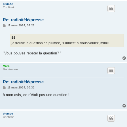
plumee
Confirmé
Re: radio/télé/presse
M
11 mars 2024, 07:22
e
s
s
a
g
je trouve la question de plumee, "Plumee" si vous voulez, mimi!
e
"Vous pouvez répéter la question? "
Marc
Modérateur
Re: radio/télé/presse
M
11 mars 2024, 09:32
e
s
à mon avis, ce n'était pas une question !
s
a
g
e
plumee
Confirmé