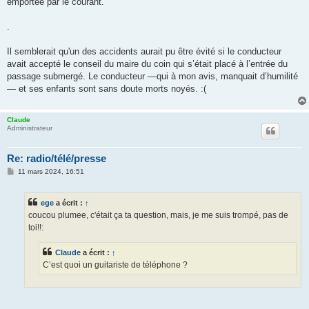
emportée par le courant.
.
Il semblerait qu'un des accidents aurait pu être évité si le conducteur
avait accepté le conseil du maire du coin qui s’était placé à l’entrée du
passage submergé. Le conducteur —qui à mon avis, manquait d’humilité
— et ses enfants sont sans doute morts noyés. :(
Claude
Administrateur
Re: radio/télé/presse
M
11 mars 2024, 16:51
e
s
s
ege
a écrit :
↑
a
g
coucou plumee, c'était ça ta question, mais, je me suis trompé, pas de
e
toi!!:
Claude
a écrit :
↑
C’est quoi un guitariste de téléphone ?