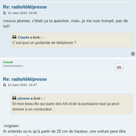
Re: radio/télé/presse
M
11 mars 2024, 14:00
e
s
coucou plumee, c'était ça ta question, mais, je me suis trompé, pas de
s
toi!!:
a
g
e
Claude
a écrit :
↑
C’est quoi un guitariste de téléphone ?
Claude
Administrateur
Re: radio/télé/presse
M
11 mars 2024, 16:47
e
s
s
plumee
a écrit :
↑
a
g
Et mon beau-fils qui parle des 4/4 et de la puissance que ça peut
e
donner à un conducteur…
.
:mrgreen:
Ai entendu ou lu qu’à partir de 20 cm de hauteur, une voiture peut être