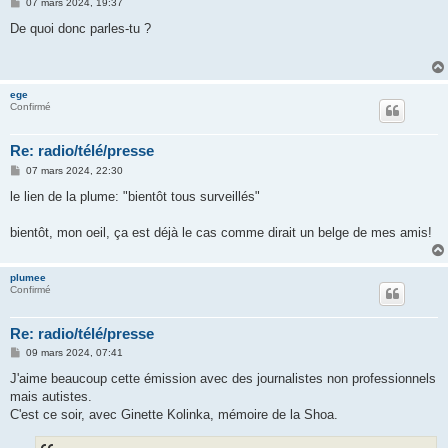
M
07 mars 2024, 19:37
e
s
De quoi donc parles-tu ?
s
a
g
e
ege
Confirmé
Re: radio/télé/presse
M
07 mars 2024, 22:30
e
s
le lien de la plume: "bientôt tous surveillés"
s
a
g
bientôt, mon oeil, ça est déjà le cas comme dirait un belge de mes amis!
e
plumee
Confirmé
Re: radio/télé/presse
M
09 mars 2024, 07:41
e
s
J'aime beaucoup cette émission avec des journalistes non professionnels
s
mais autistes.
a
g
C'est ce soir, avec Ginette Kolinka, mémoire de la Shoa.
e