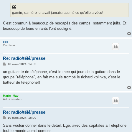
s
s
a
g
gamin, sa mère lui avait jamais raconté ce qu'elle a vécu!
e
C'est commun à beaucoup de rescapés des camps, notamment juifs. Et
beaucoup de leurs enfants l'ont souligné.
ege
Confirmé
Re: radio/télé/presse
M
10 mars 2024, 14:53
e
s
un guitariste de téléphone, c'est le mec qui joue de la guitare dans le
s
groupe "téléphone", en fait me suis trompé le richard kolinka, c'est le
a
g
batteur de téléphone!!
e
Marie_May
Administrateur
Re: radio/télé/presse
M
10 mars 2024, 16:09
e
s
Sans vouloir donner dans le détail, Ege, avec des capitales à Téléphone,
s
tout le monde aurait compris.
a