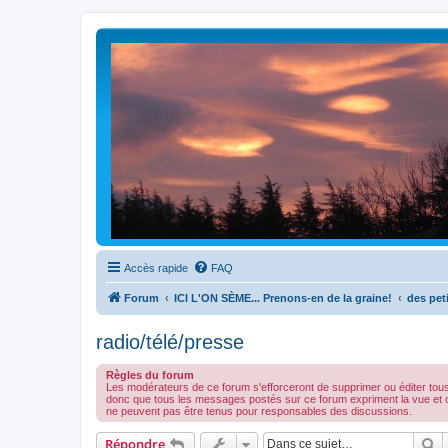
Accès rapide
FAQ
Forum
ICI L'ON SÈME... Prenons-en de la graine!
des peti
radio/télé/presse
Règles du forum
Les modérateurs de ce forum s'efforceront de supprimer ou éditer tou
donc que tous les messages postés sur ce forum expriment la vue et 
ne peuvent pas être tenus pour responsables des discussions.
R
Répondre