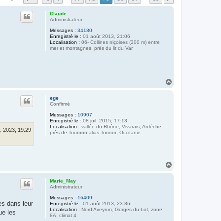
Claude
Administrateur
Messages :
34180
Enregistré le :
01 août 2013, 21:06
Localisation :
06- Collines niçoises (300 m) entre
mer et montagnes, près du lit du Var.
H
a
u
ege
t
Confirmé
Messages :
10907
Enregistré le :
08 juil. 2015, 17:13
Localisation :
vallée du Rhône, Vivarais, Ardèche,
. 2023, 19:29
près de Tournon alias Tornon, Occitanie
H
a
u
Marie_May
t
Administrateur
Messages :
16409
es dans leur
Enregistré le :
01 août 2013, 23:36
Localisation :
Nord Aveyron, Gorges du Lot, zone
ue les
8A, climat 4