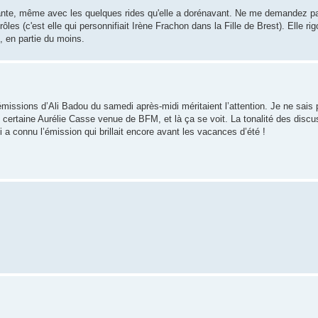
uante, même avec les quelques rides qu'elle a dorénavant. Ne me demandez p
les (c'est elle qui personnifiait Irène Frachon dans la Fille de Brest). Elle rig
, en partie du moins.
émissions d’Ali Badou du samedi après-midi méritaient l’attention. Je ne sais
 certaine Aurélie Casse venue de BFM, et là ça se voit. La tonalité des discu
i a connu l’émission qui brillait encore avant les vacances d’été !