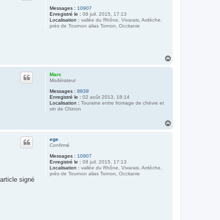
Messages :
10907
Enregistré le :
08 juil. 2015, 17:13
Localisation :
vallée du Rhône, Vivarais, Ardèche,
près de Tournon alias Tornon, Occitanie
H
a
u
Marc
t
Modérateur
Messages :
8839
Enregistré le :
02 août 2013, 18:14
Localisation :
Touraine entre fromage de chèvre et
vin de Chinon
H
a
u
ege
t
Confirmé
Messages :
10907
Enregistré le :
08 juil. 2015, 17:13
Localisation :
vallée du Rhône, Vivarais, Ardèche,
près de Tournon alias Tornon, Occitanie
article signé