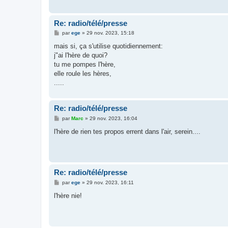
e
Re: radio/télé/presse
M
par
ege
»
29 nov. 2023, 15:18
e
s
mais si, ça s'utilise quotidiennement:
s
j"ai l'hère de quoi?
a
g
tu me pompes l'hère,
e
elle roule les hères,
.....
Re: radio/télé/presse
M
par
Marc
»
29 nov. 2023, 16:04
e
s
l'hère de rien tes propos errent dans l'air, serein....
s
a
g
e
Re: radio/télé/presse
M
par
ege
»
29 nov. 2023, 16:11
e
s
l'hère nie!
s
a
g
e