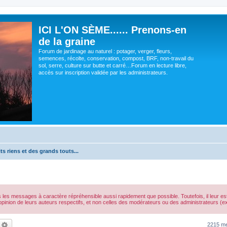
ICI L'ON SÈME...... Prenons-en
de la graine
Forum de jardinage au naturel : potager, verger, fleurs,
semences, récolte, conservation, compost, BRF, non-travail du
sol, serre, culture sur butte et carré…Forum en lecture libre,
accès sur inscription validée par les administrateurs.
ts riens et des grands touts...
s les messages à caractère répréhensible aussi rapidement que possible. Toutefois, il leur 
opinion de leurs auteurs respectifs, et non celles des modérateurs ou des administrateurs 
echercher
Recherche avancée
2215 m