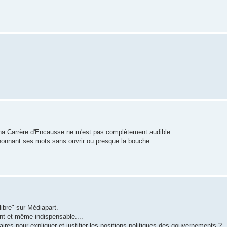
rina Carrère d'Encausse ne m'est pas complètement audible.
nnant ses mots sans ouvrir ou presque la bouche.
libre" sur Médiapart.
nt et même indispensable....
ires pour expliquer et justifier les positions politiques des gouvernements ?