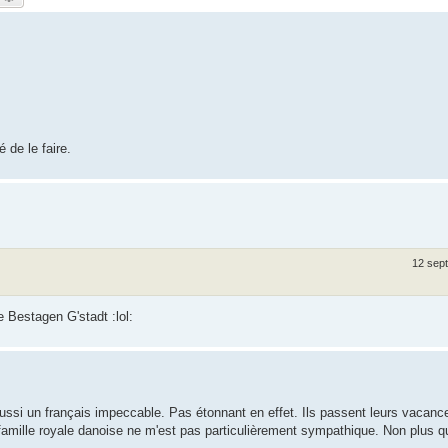
é de le faire.
12 sept
e Bestagen G'stadt :lol:
ussi un français impeccable. Pas étonnant en effet. Ils passent leurs vacanc
famille royale danoise ne m'est pas particulièrement sympathique. Non plus q