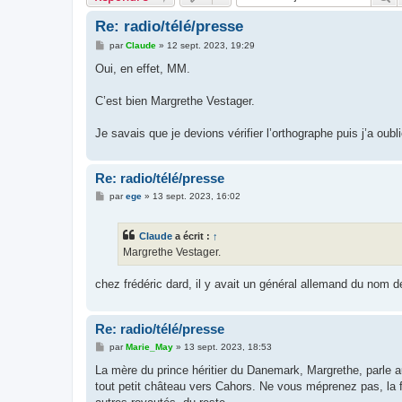
Re: radio/télé/presse
M
par
Claude
»
12 sept. 2023, 19:29
e
s
Oui, en effet, MM.
s
a
g
C’est bien Margrethe Vestager.
e
Je savais que je devions vérifier l’orthographe puis j’a oubli
Re: radio/télé/presse
M
par
ege
»
13 sept. 2023, 16:02
e
s
s
Claude
a écrit :
↑
a
g
Margrethe Vestager.
e
chez frédéric dard, il y avait un général allemand du nom d
Re: radio/télé/presse
M
par
Marie_May
»
13 sept. 2023, 18:53
e
s
La mère du prince héritier du Danemark, Margrethe, parle a
s
tout petit château vers Cahors. Ne vous méprenez pas, la 
a
g