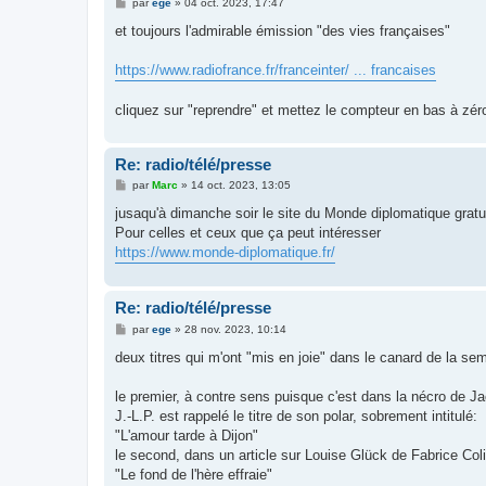
M
par
ege
»
04 oct. 2023, 17:47
e
s
et toujours l'admirable émission "des vies françaises"
s
a
g
https://www.radiofrance.fr/franceinter/ ... francaises
e
cliquez sur "reprendre" et mettez le compteur en bas à zér
Re: radio/télé/presse
M
par
Marc
»
14 oct. 2023, 13:05
e
s
jusaqu'à dimanche soir le site du Monde diplomatique gratui
s
Pour celles et ceux que ça peut intéresser
a
g
https://www.monde-diplomatique.fr/
e
Re: radio/télé/presse
M
par
ege
»
28 nov. 2023, 10:14
e
s
deux titres qui m'ont "mis en joie" dans le canard de la se
s
a
g
le premier, à contre sens puisque c'est dans la nécro de Jacq
e
J.-L.P. est rappelé le titre de son polar, sobrement intitulé:
"L'amour tarde à Dijon"
le second, dans un article sur Louise Glück de Fabrice Coli
"Le fond de l'hère effraie"