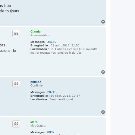
as trop
ole toujours
H
a
u
Claude
t
Administrateur
Messages :
34180
 pas
Enregistré le :
01 août 2013, 21:06
Localisation :
06- Collines niçoises (300 m) entre
ssions, le
mer et montagnes, près du lit du Var.
H
a
u
plumee
t
Confirmé
Messages :
20713
Enregistré le :
19 sept. 2013, 19:37
Localisation :
Jura méridionnal
H
a
u
Marc
t
Modérateur
Messages :
8839