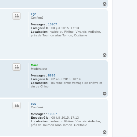
H
a
u
ege
t
Confirmé
Messages :
10907
Enregistré le :
08 juil. 2015, 17:13
Localisation :
vallée du Rhône, Vivarais, Ardèche,
près de Tournon alias Tornon, Occitanie
H
a
u
Marc
t
Modérateur
Messages :
8839
Enregistré le :
02 août 2013, 18:14
Localisation :
Touraine entre fromage de chèvre et
vin de Chinon
H
a
u
ege
t
Confirmé
Messages :
10907
Enregistré le :
08 juil. 2015, 17:13
Localisation :
vallée du Rhône, Vivarais, Ardèche,
près de Tournon alias Tornon, Occitanie
H
a