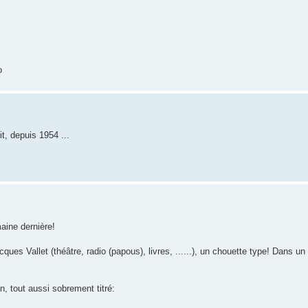
o
t, depuis 1954 ...
maine dernière!
ues Vallet (théâtre, radio (papous), livres, ......), un chouette type! Dans un 
n, tout aussi sobrement titré: