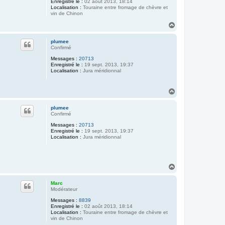
Enregistré le :
02 août 2013, 18:14
Localisation :
Touraine entre fromage de chèvre et
vin de Chinon
H
a
u
plumee
t
Confirmé
Messages :
20713
Enregistré le :
19 sept. 2013, 19:37
Localisation :
Jura méridionnal
H
a
u
plumee
t
Confirmé
Messages :
20713
Enregistré le :
19 sept. 2013, 19:37
Localisation :
Jura méridionnal
H
a
u
Marc
t
Modérateur
Messages :
8839
Enregistré le :
02 août 2013, 18:14
Localisation :
Touraine entre fromage de chèvre et
vin de Chinon