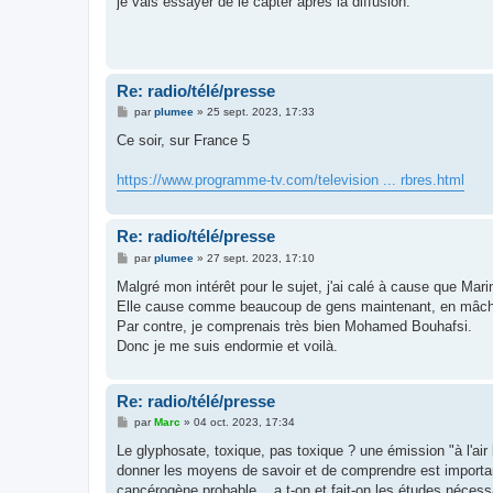
je vais essayer de le capter après la diffusion.
s
a
g
e
Re: radio/télé/presse
M
par
plumee
»
25 sept. 2023, 17:33
e
s
Ce soir, sur France 5
s
a
g
https://www.programme-tv.com/television ... rbres.html
e
Re: radio/télé/presse
M
par
plumee
»
27 sept. 2023, 17:10
e
s
Malgré mon intérêt pour le sujet, j'ai calé à cause que Ma
s
Elle cause comme beaucoup de gens maintenant, en mâcho
a
g
Par contre, je comprenais très bien Mohamed Bouhafsi.
e
Donc je me suis endormie et voilà.
Re: radio/télé/presse
M
par
Marc
»
04 oct. 2023, 17:34
e
s
Le glyphosate, toxique, pas toxique ? une émission "à l'air 
s
donner les moyens de savoir et de comprendre est importa
a
g
cancérogène probable....a t-on et fait-on les études nécessa