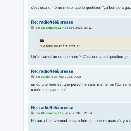
c'est quand même mieux que le quotidien "ça bombe à gaz
Re: radio/télé/presse
M
par
Chichinette 11
»
28 nov. 2023, 20:11
e
s
s
a
g
"Le fond de l'hère effraie"
e
Qu'est-ce qu'un ou une hère ? C'est une vraie question, je
Re: radio/télé/presse
M
par
xyla56
»
28 nov. 2023, 20:35
e
s
un ou une hère est une personne sans mérite, on l'utilise le
s
misère jusqu'au cou!
a
g
e
Re: radio/télé/presse
M
par
Chichinette 11
»
28 nov. 2023, 21:24
e
s
Ha oui, effectivement pauvre hère je connais mais s'il y a un
s
a
g