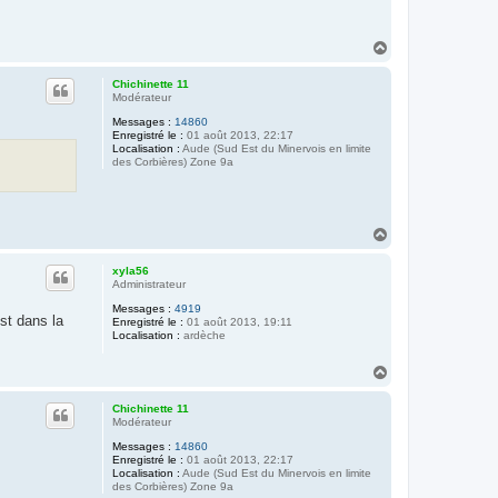
H
a
u
Chichinette 11
t
Modérateur
Messages :
14860
Enregistré le :
01 août 2013, 22:17
Localisation :
Aude (Sud Est du Minervois en limite
des Corbières) Zone 9a
H
a
u
xyla56
t
Administrateur
Messages :
4919
est dans la
Enregistré le :
01 août 2013, 19:11
Localisation :
ardèche
H
a
u
Chichinette 11
t
Modérateur
Messages :
14860
Enregistré le :
01 août 2013, 22:17
Localisation :
Aude (Sud Est du Minervois en limite
des Corbières) Zone 9a