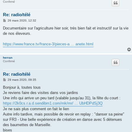
Confirmé
Re: radio/télé
M
26 mars 2020, 12:32
e
s
Documentaire sur l'agriculture hier soir, très bien fait et instructif sur la vie
s
de nos éleveurs.
a
g
e
https://www.france.tv/france-3/pieces-a ... anete.html
herran
Confirmé
Re: radio/télé
M
29 mars 2020, 09:35
e
s
Bonjour à, toutes tous
s
Je reviens faire des visites dans vos jardins
a
g
Une info qui arrive un peu tard (valable jusqu'au 31), la fête du court :
e
https://2k0cs.r.a.d.sendibm1.com/mk/mr/ ... UbHDPdSj3Q
Je ne sais plus comment on fait le lien
Autre info tardive, mais possible de revoir en replay : "danser sa peine"
sur FR3 - Une belle expérience de création en danse avec 5 détenues
des baumettes de Marseille.
bises