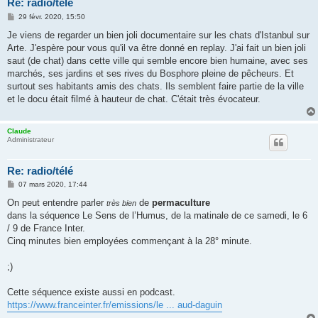
Re: radio/télé
M
29 févr. 2020, 15:50
e
s
Je viens de regarder un bien joli documentaire sur les chats d'Istanbul sur
s
Arte. J'espère pour vous qu'il va être donné en replay. J'ai fait un bien joli
a
g
saut (de chat) dans cette ville qui semble encore bien humaine, avec ses
e
marchés, ses jardins et ses rives du Bosphore pleine de pêcheurs. Et
surtout ses habitants amis des chats. Ils semblent faire partie de la ville
et le docu était filmé à hauteur de chat. C'était très évocateur.
Claude
Administrateur
Re: radio/télé
M
07 mars 2020, 17:44
e
s
On peut entendre parler
de
permaculture
très bien
s
dans la séquence Le Sens de l’Humus, de la matinale de ce samedi, le 6
a
g
/ 9 de France Inter.
e
Cinq minutes bien employées commençant à la 28° minute.
;)
Cette séquence existe aussi en podcast.
https://www.franceinter.fr/emissions/le ... aud-daguin