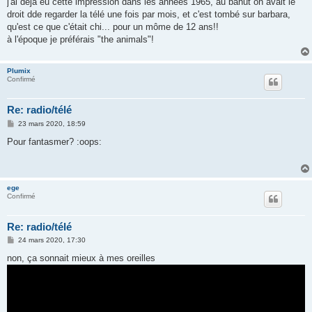
j'ai déjà eu cette impression dans les années 1965, au bahut on avait le
s
droit dde regarder la télé une fois par mois, et c'est tombé sur barbara,
a
g
qu'est ce que c'était chi... pour un môme de 12 ans!!
e
à l'époque je préférais "the animals"!
Plumix
Confirmé
Re: radio/télé
M
23 mars 2020, 18:59
e
s
Pour fantasmer? :oops:
s
a
g
e
ege
Confirmé
Re: radio/télé
M
24 mars 2020, 17:30
e
s
non, ça sonnait mieux à mes oreilles
s
a
g
e