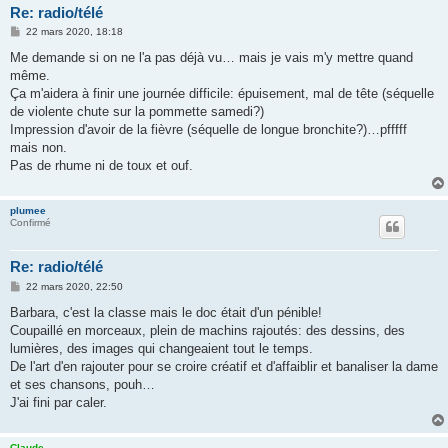
Re: radio/télé
M
22 mars 2020, 18:18
e
s
Me demande si on ne l'a pas déjà vu… mais je vais m'y mettre quand
s
même.
a
g
Ça m'aidera à finir une journée difficile: épuisement, mal de tête (séquelle
e
de violente chute sur la pommette samedi?)
Impression d'avoir de la fièvre (séquelle de longue bronchite?)…pfffff
mais non.
Pas de rhume ni de toux et ouf.
plumee
Confirmé
Re: radio/télé
M
22 mars 2020, 22:50
e
s
Barbara, c'est la classe mais le doc était d'un pénible!
s
Coupaillé en morceaux, plein de machins rajoutés: des dessins, des
a
g
lumières, des images qui changeaient tout le temps.
e
De l'art d'en rajouter pour se croire créatif et d'affaiblir et banaliser la dame
et ses chansons, pouh…
J'ai fini par caler.
Claude