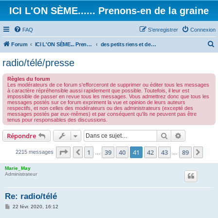
ICI L'ON SÈME...... Prenons-en de la graine
FAQ
S’enregistrer
Connexion
Forum
ICI L'ON SÈME... Prenons-en de la graine!
des petits riens et des grands touts...
e
radio/télé/presse
c
Règles du forum
h
Les modérateurs de ce forum s'efforceront de supprimer ou éditer tous les messages
à caractère répréhensible aussi rapidement que possible. Toutefois, il leur est
e
impossible de passer en revue tous les messages. Vous admettrez donc que tous les
messages postés sur ce forum expriment la vue et opinion de leurs auteurs
r
respectifs, et non celles des modérateurs ou des administrateurs (excepté des
messages postés par eux-mêmes) et par conséquent qu'ils ne peuvent pas être
c
tenus pour responsables des discussions.
h
Rechercher
Recherche 
Répondre
e
r
Page
41
sur
89
1
39
40
41
42
43
89
Précédente
Suiv
2215 messages
…
…
Marie_May
Administrateur
Re: radio/télé
M
22 févr. 2020, 16:12
e
s