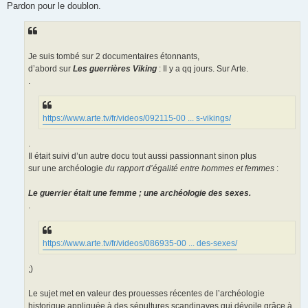
s
Pardon pour le doublon.
s
a
g
e
Je suis tombé sur 2 documentaires étonnants,
d’abord sur
Les guerrières Viking
: Il y a qq jours. Sur Arte.
.
https://www.arte.tv/fr/videos/092115-00 ... s-vikings/
.
Il était suivi d’un autre docu tout aussi passionnant sinon plus
sur une archéologie
du rapport d’égalité entre hommes et femmes
:
Le guerrier était une femme ; une archéologie des sexes.
.
https://www.arte.tv/fr/videos/086935-00 ... des-sexes/
;)
Le sujet met en valeur des prouesses récentes de l’archéologie
historique appliquée à des sépultures scandinaves qui dévoile grâce à