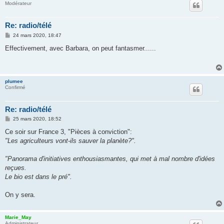
Modérateur
Re: radio/télé
M
24 mars 2020, 18:47
e
s
Effectivement, avec Barbara, on peut fantasmer......
s
a
g
e
plumee
Confirmé
Re: radio/télé
M
25 mars 2020, 18:52
e
s
Ce soir sur France 3, "Pièces à conviction":
s
"Les agriculteurs vont-ils sauver la planète?".
a
g
e
"Panorama d'initiatives enthousiasmantes, qui met à mal nombre d'idées
reçues.
Le bio est dans le pré".
On y sera.
Marie_May
Administrateur