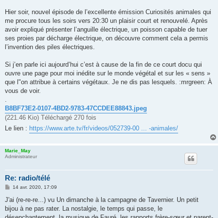
Hier soir, nouvel épisode de l’excellente émission Curiosités animales qui
me procure tous les soirs vers 20:30 un plaisir court et renouvelé. Après
avoir expliqué présenter l’anguille électrique, un poisson capable de tuer
ses proies par décharge électrique, on découvre comment cela a permis
l’invention des piles électriques.
Si j’en parle ici aujourd’hui c’est à cause de la fin de ce court docu qui
ouvre une page pour moi inédite sur le monde végétal et sur les « sens »
que l"on attribue à certains végétaux. Je ne dis pas lesquels. :mrgreen: À
vous de voir.
.
B8BF73E2-0107-4BD2-9783-47CCDEE88843.jpeg
(221.46 Kio) Téléchargé 270 fois
Le lien :
https://www.arte.tv/fr/videos/052739-00 ... -animales/
Marie_May
Administrateur
Re: radio/télé
M
14 avr. 2020, 17:09
e
s
J'ai (re-re-re...) vu Un dimanche à la campagne de Tavernier. Un petit
s
bijou à ne pas rater. La nostalgie, le temps qui passe, le
a
g
désenchantement, la musique de Fauré, les rapports frère-sœur et parent-