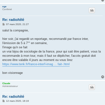
ege
Confirmé
Re: radio/télé
M
07 mars 2020, 21:27
e
s
salut la compagnie,
s
a
g
hier soir, j'ai regardé un reportage, recommandé par france inter,
e
l'émission de 5 à 7°° en semaine,
l'image qu'n se fait
un vrai bijou de sociologie de la france, pour qui sait être patient, vous la
recommande à mon tour, mais il faut se dépêcher, l'accès gratuit doit
encore être valable 4 jours au moment ou vous lirez
https://www.tenk.fr/france-inter/l-imag ... fait-.html
bon visionnage
Claude
Administrateur
Re: radio/télé
M
12 mars 2020, 18:19
e