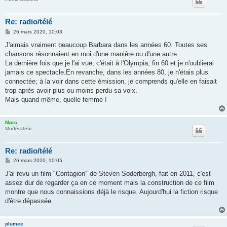
Re: radio/télé
M
26 mars 2020, 10:03
e
s
J'aimais vraiment beaucoup Barbara dans les années 60. Toutes ses
s
chansons résonnaient en moi d'une manière ou d'une autre.
a
g
La dernière fois que je l'ai vue, c'était à l'Olympia, fin 60 et je n'oublierai
e
jamais ce spectacle.En revanche, dans les années 80, je n'étais plus
connectée; à la voir dans cette émission, je comprends qu'elle en faisait
trop après avoir plus ou moins perdu sa voix.
Mais quand même, quelle femme !
Marc
Modérateur
Re: radio/télé
M
26 mars 2020, 10:05
e
s
J'ai revu un film "Contagion" de Steven Soderbergh, fait en 2011, c'est
s
assez dur de regarder ça en ce moment mais la construction de ce film
a
g
montre que nous connaissions déjà le risque. Aujourd'hui la fiction risque
e
d'être dépassée
plumee