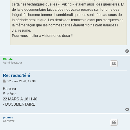
certaines techniques que les « Viking « étaient aussi des guerrières. Et
de là le documentaire fait part de nouveaux regards sur l’origine des
inégalités homme-femme. Il semblerait qu’elles sont nées au cours de
la période neolithique. Les dents des femmes n’etant pas marquées de
la même façon que les hommes :
elles étaient moins bien nourries !
.
J’ai résumé.
Pour vous inciter à visionner ce docu !!
Claude
Administrateur
Re: radio/télé
M
22 mars 2020, 17:30
e
s
Barbara.
s
Sur Arte.
a
g
22 MARS À 18 H 40
e
- DOCUMENTAIRE
plumee
Confirmé