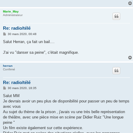
Marie_May
Administrateur
Re: radio/télé
M
30 mars 2020, 00:48
e
s
Salut Herran, ça fait un bail....
s
a
g
J'ai vu "danser sa peine", c'était magnifique.
e
herran
Confirmé
Re: radio/télé
M
30 mars 2020, 18:35
e
s
Salut MM
s
Je devrais avoir un peu plus de disponibilité pour passer un peu de temps
a
g
avec vous
e
Au sujet du thème de la prison , j'avais vu une très belle représentation
de théâtre, avec une pièce mise en scène par Didier Ruiz "Une longue
peine "
Un film existe également sur cette expérience.