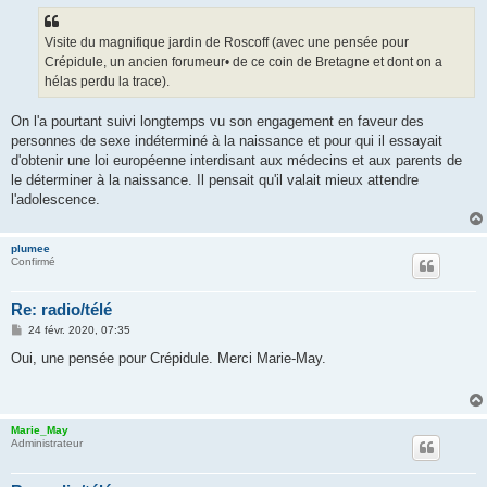
s
a
g
Visite du magnifique jardin de Roscoff (avec une pensée pour
e
Crépidule, un ancien forumeur• de ce coin de Bretagne et dont on a
hélas perdu la trace).
On l'a pourtant suivi longtemps vu son engagement en faveur des
personnes de sexe indéterminé à la naissance et pour qui il essayait
d'obtenir une loi européenne interdisant aux médecins et aux parents de
le déterminer à la naissance. Il pensait qu'il valait mieux attendre
l'adolescence.
plumee
Confirmé
Re: radio/télé
M
24 févr. 2020, 07:35
e
s
Oui, une pensée pour Crépidule. Merci Marie-May.
s
a
g
e
Marie_May
Administrateur