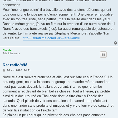
Didier Ruiz met en scène des situations réelles, avec les personnes
concernées.
Pour "une longue peine" il a travaillé avec des anciens détenus, qui ont
tous connu une longue peine d’emprisonnement. Une pièce remarquable,
avec un ton très juste, sans pathos, mais la réalité droit dans les yeux.
Dans le même genre, j'ai vu un film sur la création d'une autre pièce de lui
"trans", avec des transexuels (lles). Là aussi remarquable de justesse et
de vérité. Le film a été réalisé par Stéphane Mercurio et s'appelle "l'un
vers l'autre".
http://iskrafilms.com/L-un-vers-l-autre
Claude
Administrateur
Re: radio/télé
M
14 avr. 2020, 14:41
e
s
Notre télé est souvent branchée et elle l’est sur Arte et sur France 5. Un
s
peu négligent, nous la laissons longtemps en marche même quand on
a
g
n’est pas assis devant. En allant et venant, il arrive que je tombe
e
comment arrêt devant de bien belles çhoses. Tout à l’heure, j’ai profité
ainsi d’un docu tourné en Thaïlande dont le titre était À l’école des
canards. Quel plaisir de voir des centaines de canards se précipitant
dans une rizière sans produits chimiques et y vivre leur vie de canard, et
de voir la satisfaction de l’exploitant.
Je plains un peu ceux qui se privent de ces chaînes passionnantes.