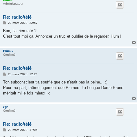
Administrateur
Re: radio/télé
M
22 mars 2020, 22:57
e
s
Bon, j’ai rien raté ?
s
C’est tout moi ça. Annoncer un truc et oublier de le regarder. Hum !
a
g
e
Plumix
Confirmé
Re: radio/télé
M
23 mars 2020, 12:24
e
s
Ton subconscient t'a soufflé que ce n'était pas la peine... :)
s
Pour ma part, même jugement que Plumee. La Longue Dame Brune
a
g
méritait mille fois mieux :x
e
ege
Confirmé
Re: radio/télé
M
23 mars 2020, 17:06
e
s