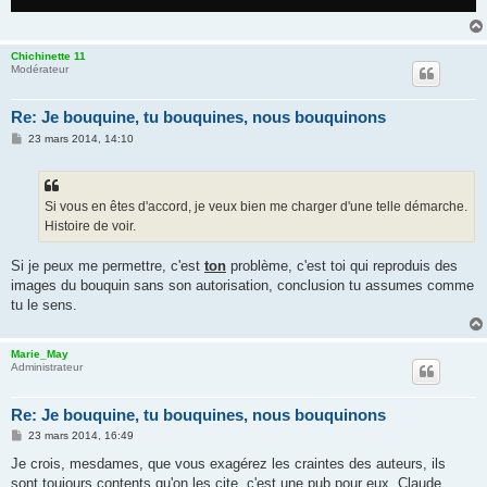
Chichinette 11
Modérateur
Re: Je bouquine, tu bouquines, nous bouquinons
M
23 mars 2014, 14:10
e
s
s
a
g
Si vous en êtes d'accord, je veux bien me charger d'une telle démarche.
e
Histoire de voir.
Si je peux me permettre, c'est
ton
problème, c'est toi qui reproduis des
images du bouquin sans son autorisation, conclusion tu assumes comme
tu le sens.
Marie_May
Administrateur
Re: Je bouquine, tu bouquines, nous bouquinons
M
23 mars 2014, 16:49
e
s
Je crois, mesdames, que vous exagérez les craintes des auteurs, ils
s
sont toujours contents qu'on les cite, c'est une pub pour eux. Claude
a