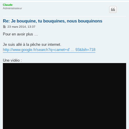
Claude
Administrateur
Re: Je bouquine, tu bouquines, nous bouquinons
M
23 mars 2014, 13:37
e
s
Pour en avoir plus …
s
a
g
Je suis allé à la pêche sur internet.
e
http://www.google.fr/search?q=carnet+d' ... 93&bih=718
Une vidéo :