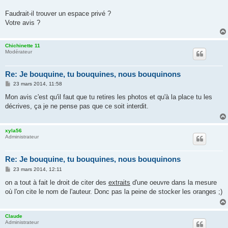
Faudrait-il trouver un espace privé ?
Votre avis ?
Chichinette 11
Modérateur
Re: Je bouquine, tu bouquines, nous bouquinons
M
23 mars 2014, 11:58
e
s
Mon avis c'est qu'il faut que tu retires les photos et qu'à la place tu les
s
décrives, ça je ne pense pas que ce soit interdit.
a
g
e
xyla56
Administrateur
Re: Je bouquine, tu bouquines, nous bouquinons
M
23 mars 2014, 12:11
e
s
on a tout à fait le droit de citer des
extraits
d'une oeuvre dans la mesure
s
où l'on cite le nom de l'auteur. Donc pas la peine de stocker les oranges ;)
a
g
e
Claude
Administrateur