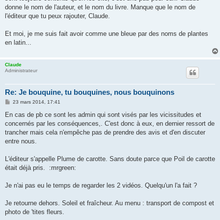
g
donne le nom de l'auteur, et le nom du livre. Manque que le nom de
e
l'éditeur que tu peux rajouter, Claude.
Et moi, je me suis fait avoir comme une bleue par des noms de plantes
en latin...
Claude
Administrateur
Re: Je bouquine, tu bouquines, nous bouquinons
M
23 mars 2014, 17:41
e
s
En cas de pb ce sont les admin qui sont visés par les vicissitudes et
s
concernés par les conséquences,. C'est donc à eux, en dernier ressort de
a
g
trancher mais cela n'empêche pas de prendre des avis et d'en discuter
e
entre nous.
L'éditeur s'appelle Plume de carotte. Sans doute parce que Poil de carotte
était déjà pris. :mrgreen:
Je n'ai pas eu le temps de regarder les 2 vidéos. Quelqu'un l'a fait ?
Je retourne dehors. Soleil et fraîcheur. Au menu : transport de compost et
photo de 'tites fleurs.