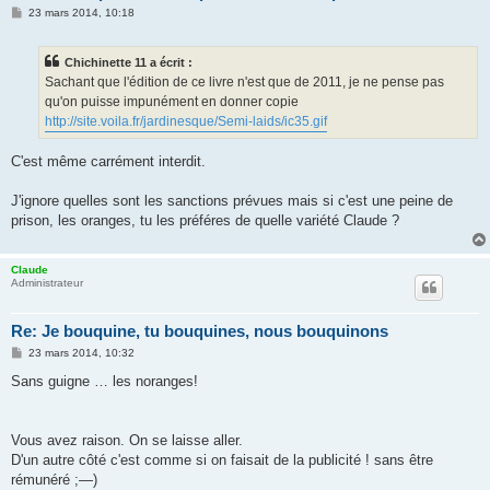
M
23 mars 2014, 10:18
e
s
s
Chichinette 11 a écrit :
a
g
Sachant que l'édition de ce livre n'est que de 2011, je ne pense pas
e
qu'on puisse impunément en donner copie
http://site.voila.fr/jardinesque/Semi-laids/ic35.gif
C'est même carrément interdit.
J'ignore quelles sont les sanctions prévues mais si c'est une peine de
prison, les oranges, tu les préféres de quelle variété Claude ?
Claude
Administrateur
Re: Je bouquine, tu bouquines, nous bouquinons
M
23 mars 2014, 10:32
e
s
Sans guigne … les noranges!
s
a
g
e
Vous avez raison. On se laisse aller.
D'un autre côté c'est comme si on faisait de la publicité ! sans être
rémunéré ;—)