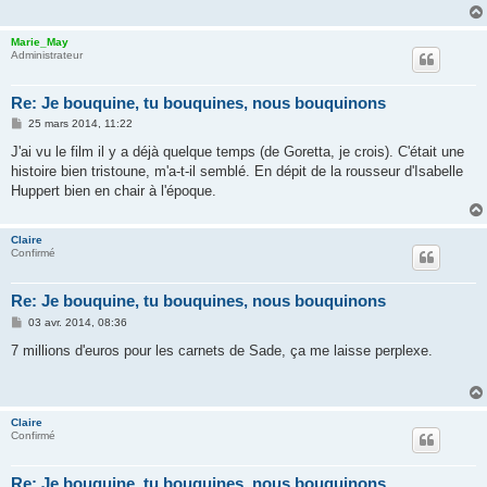
g
e
Marie_May
Administrateur
Re: Je bouquine, tu bouquines, nous bouquinons
M
25 mars 2014, 11:22
e
s
J'ai vu le film il y a déjà quelque temps (de Goretta, je crois). C'était une
s
histoire bien tristoune, m'a-t-il semblé. En dépit de la rousseur d'Isabelle
a
g
Huppert bien en chair à l'époque.
e
Claire
Confirmé
Re: Je bouquine, tu bouquines, nous bouquinons
M
03 avr. 2014, 08:36
e
s
7 millions d'euros pour les carnets de Sade, ça me laisse perplexe.
s
a
g
e
Claire
Confirmé
Re: Je bouquine, tu bouquines, nous bouquinons