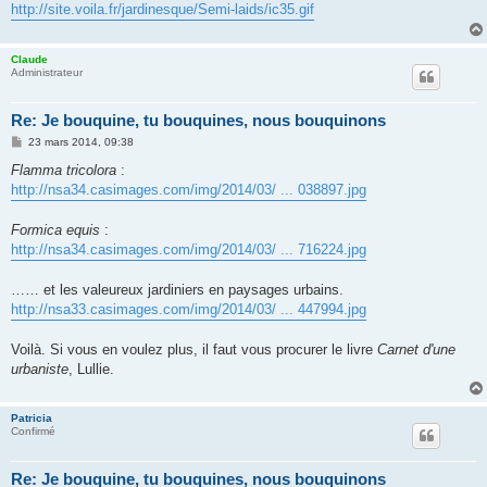
g
http://site.voila.fr/jardinesque/Semi-laids/ic35.gif
e
Claude
Administrateur
Re: Je bouquine, tu bouquines, nous bouquinons
M
23 mars 2014, 09:38
e
s
Flamma tricolora
:
s
http://nsa34.casimages.com/img/2014/03/ ... 038897.jpg
a
g
e
Formica equis
:
http://nsa34.casimages.com/img/2014/03/ ... 716224.jpg
…… et les valeureux jardiniers en paysages urbains.
http://nsa33.casimages.com/img/2014/03/ ... 447994.jpg
Voilà. Si vous en voulez plus, il faut vous procurer le livre
Carnet d'une
urbaniste
, Lullie.
Patricia
Confirmé
Re: Je bouquine, tu bouquines, nous bouquinons