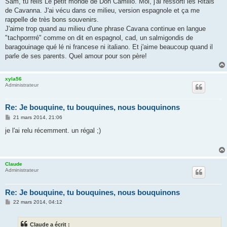
Sam, tu relis Le petit monde de Don Camillo. Moi, j'ai ressorti les Ritals
s
de Cavanna. J'ai vécu dans ce milieu, version espagnole et ça me
a
g
rappelle de très bons souvenirs.
e
J'aime trop quand au milieu d'une phrase Cavana continue en langue
"tachporrrré" comme on dit en espagnol, cad, un salmigondis de
baragouinage qué lé ni francese ni italiano. Et j'aime beaucoup quand il
parle de ses parents. Quel amour pour son père!
xyla56
Administrateur
Re: Je bouquine, tu bouquines, nous bouquinons
M
21 mars 2014, 21:06
e
s
je l'ai relu récemment. un régal ;)
s
a
g
e
Claude
Administrateur
Re: Je bouquine, tu bouquines, nous bouquinons
M
22 mars 2014, 04:12
e
s
s
Claude a écrit :
a