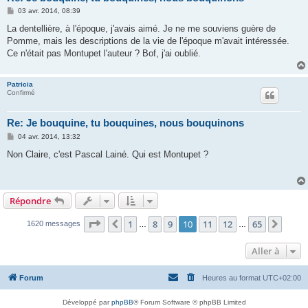
M
03 avr. 2014, 08:39
e
s
La dentellière, à l'époque, j'avais aimé. Je ne me souviens guère de
s
Pomme, mais les descriptions de la vie de l'époque m'avait intéressée.
a
g
Ce n'était pas Montupet l'auteur ? Bof, j'ai oublié.
e
Patricia
Confirmé
Re: Je bouquine, tu bouquines, nous bouquinons
M
04 avr. 2014, 13:32
e
s
Non Claire, c'est Pascal Lainé. Qui est Montupet ?
s
a
g
e
Répondre
Page
10
sur
65
1
8
9
10
11
12
65
Précédente
Suiva
1620 messages
…
…
Aller à
Forum
Heures au format
UTC+02:00
Développé par
phpBB
® Forum Software © phpBB Limited