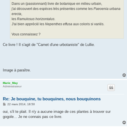
g
Dans un (passionnant) livre de botanique en milieu urbain,
e
j'ai découvert des espèces très présentes comme les
Paeoenia urbana
erecta
,
les
Ramulosus horizontalus
.
J'ai bien apprécié les
Nepenthes effusa
aux coloris si variés.
Vous connaissez ?
Ce livre ! Il s'agit de "Carnet d'une urbotaniste" de Lullie.
Image à paraître.
Marie_May
Administrateur
Re: Je bouquine, tu bouquines, nous bouquinons
M
22 mars 2014, 18:50
e
s
oui, s'il te plait. Il n'y a aucune image de ces plantes à trouver sur
s
gogole... Je ne connais pas ce livre.
a
g
e