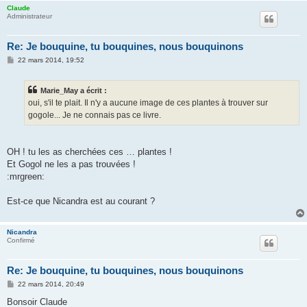
Claude
Administrateur
Re: Je bouquine, tu bouquines, nous bouquinons
M
22 mars 2014, 19:52
e
s
s
Marie_May a écrit :
a
g
oui, s'il te plait. Il n'y a aucune image de ces plantes à trouver sur
e
gogole... Je ne connais pas ce livre.
OH ! tu les as cherchées ces … plantes !
Et Gogol ne les a pas trouvées !
:mrgreen:
Est-ce que Nicandra est au courant ?
Nicandra
Confirmé
Re: Je bouquine, tu bouquines, nous bouquinons
M
22 mars 2014, 20:49
e
s
Bonsoir Claude