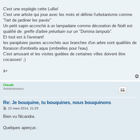
s
a
g
C'est une espiègle cette Lullie!
e
C'est une artiste qui joue avec les mots et définie l'urbotanisme comme
"l'art de jardiner les pavés"
Un petit sapin accroché à un lampadaire comme décoration de Noêl est
qualifié de:
greffe d'arbre préurbain sur un "Domina lampula".
Et tout est à l'avenant!
les parapluies jaunes accrochés aux branches d'un arbre sont qualifiés de
floraison d'ombrella aqua (ombrelles pour l'eau).
C'est amusant et les visites guidées de certaines villes doivent être
cocasses! ;)
à+
Claude
Administrateur
Re: Je bouquine, tu bouquines, nous bouquinons
M
22 mars 2014, 21:25
e
s
Bien vu Nicandra.
s
a
g
Quelques aperçus :
e