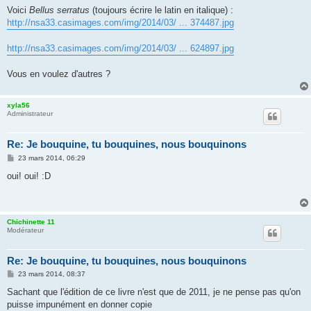
Voici
Bellus serratus
(toujours écrire le latin en italique) :
http://nsa33.casimages.com/img/2014/03/ ... 374487.jpg
http://nsa33.casimages.com/img/2014/03/ ... 624897.jpg
Vous en voulez d'autres ?
xyla56
Administrateur
Re: Je bouquine, tu bouquines, nous bouquinons
M
23 mars 2014, 06:29
e
s
oui! oui! :D
s
a
g
e
Chichinette 11
Modérateur
Re: Je bouquine, tu bouquines, nous bouquinons
M
23 mars 2014, 08:37
e
s
Sachant que l'édition de ce livre n'est que de 2011, je ne pense pas qu'on
s
puisse impunément en donner copie
a