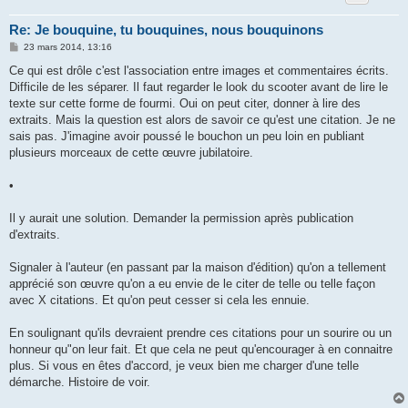
Re: Je bouquine, tu bouquines, nous bouquinons
M
23 mars 2014, 13:16
e
s
Ce qui est drôle c'est l'association entre images et commentaires écrits.
s
Difficile de les séparer. Il faut regarder le look du scooter avant de lire le
a
g
texte sur cette forme de fourmi. Oui on peut citer, donner à lire des
e
extraits. Mais la question est alors de savoir ce qu'est une citation. Je ne
sais pas. J'imagine avoir poussé le bouchon un peu loin en publiant
plusieurs morceaux de cette œuvre jubilatoire.
•
Il y aurait une solution. Demander la permission après publication
d'extraits.
Signaler à l'auteur (en passant par la maison d'édition) qu'on a tellement
apprécié son œuvre qu'on a eu envie de le citer de telle ou telle façon
avec X citations. Et qu'on peut cesser si cela les ennuie.
En soulignant qu'ils devraient prendre ces citations pour un sourire ou un
honneur qu"on leur fait. Et que cela ne peut qu'encourager à en connaitre
plus. Si vous en êtes d'accord, je veux bien me charger d'une telle
démarche. Histoire de voir.