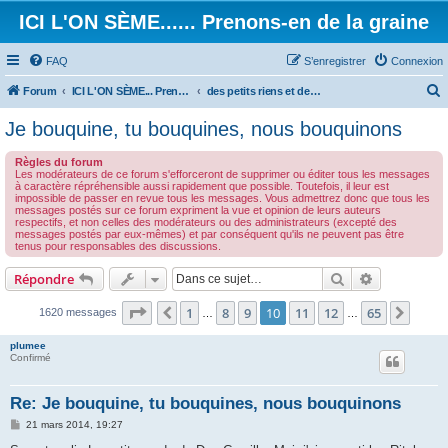
ICI L'ON SÈME...... Prenons-en de la graine
FAQ
S’enregistrer
Connexion
Forum
ICI L'ON SÈME... Prenons-en de la graine!
des petits riens et des grands touts...
e
Je bouquine, tu bouquines, nous bouquinons
c
Règles du forum
h
Les modérateurs de ce forum s'efforceront de supprimer ou éditer tous les messages
à caractère répréhensible aussi rapidement que possible. Toutefois, il leur est
e
impossible de passer en revue tous les messages. Vous admettrez donc que tous les
messages postés sur ce forum expriment la vue et opinion de leurs auteurs
r
respectifs, et non celles des modérateurs ou des administrateurs (excepté des
messages postés par eux-mêmes) et par conséquent qu'ils ne peuvent pas être
c
tenus pour responsables des discussions.
h
Rechercher
Recherche 
Répondre
e
r
Page
10
sur
65
1
8
9
10
11
12
65
Précédente
Suiva
1620 messages
…
…
plumee
Confirmé
Re: Je bouquine, tu bouquines, nous bouquinons
M
21 mars 2014, 19:27
e
s