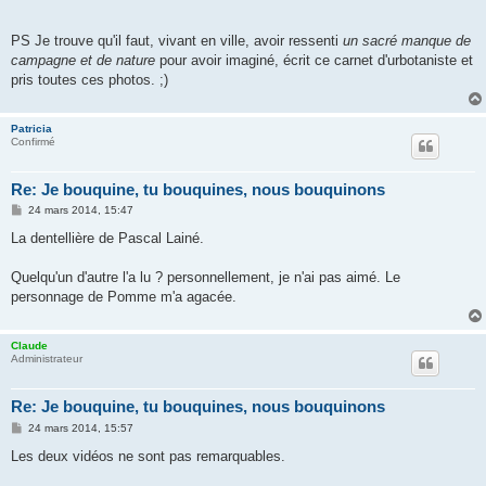
PS Je trouve qu'il faut, vivant en ville, avoir ressenti
un sacré manque de
campagne et de nature
pour avoir imaginé, écrit ce carnet d'urbotaniste et
pris toutes ces photos. ;)
Patricia
Confirmé
Re: Je bouquine, tu bouquines, nous bouquinons
M
24 mars 2014, 15:47
e
s
La dentellière de Pascal Lainé.
s
a
g
Quelqu'un d'autre l'a lu ? personnellement, je n'ai pas aimé. Le
e
personnage de Pomme m'a agacée.
Claude
Administrateur
Re: Je bouquine, tu bouquines, nous bouquinons
M
24 mars 2014, 15:57
e
s
Les deux vidéos ne sont pas remarquables.
s
a