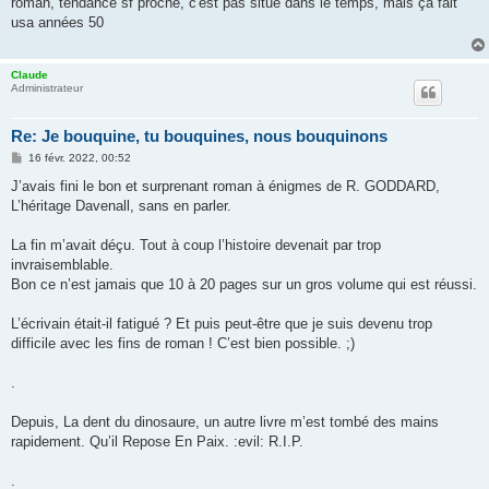
roman, tendance sf proche, c'est pas situé dans le temps, mais ça fait
s
usa années 50
a
g
e
Claude
Administrateur
Re: Je bouquine, tu bouquines, nous bouquinons
M
16 févr. 2022, 00:52
e
s
J’avais fini le bon et surprenant roman à énigmes de R. GODDARD,
s
L’héritage Davenall, sans en parler.
a
g
e
La fin m’avait déçu. Tout à coup l’histoire devenait par trop
invraisemblable.
Bon ce n’est jamais que 10 à 20 pages sur un gros volume qui est réussi.
L’écrivain était-il fatigué ? Et puis peut-être que je suis devenu trop
difficile avec les fins de roman ! C’est bien possible. ;)
.
Depuis, La dent du dinosaure, un autre livre m’est tombé des mains
rapidement. Qu’il Repose En Paix. :evil: R.I.P.
.