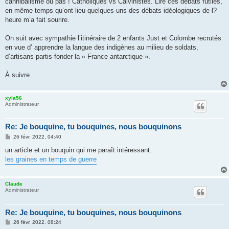
cannibalisme ou pas ! Catholiques vs Calvinistes. Lire ces débats futiles,
en même temps qu’ont lieu quelques-uns des débats idéologiques de l?
heure m’a fait sourire.
On suit avec sympathie l’itinéraire de 2 enfants Just et Colombe recrutés
en vue d’ apprendre la langue des indigènes au milieu de soldats,
d’artisans partis fonder la « France antarctique ».
À suivre
xyla56
Administrateur
Re: Je bouquine, tu bouquines, nous bouquinons
M
26 févr. 2022, 04:40
e
s
un article et un bouquin qui me paraît intéressant:
s
les graines en temps de guerre
a
g
e
Claude
Administrateur
Re: Je bouquine, tu bouquines, nous bouquinons
M
26 févr. 2022, 08:24
e