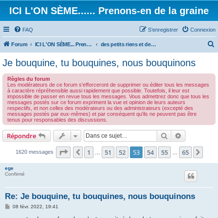
ICI L'ON SÈME...... Prenons-en de la graine
FAQ
S’enregistrer
Connexion
Forum
ICI L'ON SÈME... Prenons-en de la graine!
des petits riens et des grands touts...
e
Je bouquine, tu bouquines, nous bouquinons
c
Règles du forum
h
Les modérateurs de ce forum s'efforceront de supprimer ou éditer tous les messages
à caractère répréhensible aussi rapidement que possible. Toutefois, il leur est
e
impossible de passer en revue tous les messages. Vous admettrez donc que tous les
messages postés sur ce forum expriment la vue et opinion de leurs auteurs
r
respectifs, et non celles des modérateurs ou des administrateurs (excepté des
messages postés par eux-mêmes) et par conséquent qu'ils ne peuvent pas être
c
tenus pour responsables des discussions.
h
Rechercher
Recherche 
Répondre
e
r
Page
53
sur
65
1
51
52
53
54
55
65
Précédente
Suiv
1620 messages
…
…
ege
Confirmé
Re: Je bouquine, tu bouquines, nous bouquinons
M
08 févr. 2022, 19:41
e
s