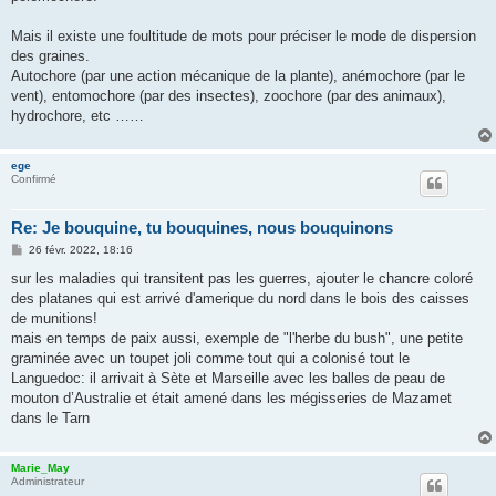
Mais il existe une foultitude de mots pour préciser le mode de dispersion
des graines.
Autochore (par une action mécanique de la plante), anémochore (par le
vent), entomochore (par des insectes), zoochore (par des animaux),
hydrochore, etc ……
ege
Confirmé
Re: Je bouquine, tu bouquines, nous bouquinons
M
26 févr. 2022, 18:16
e
s
sur les maladies qui transitent pas les guerres, ajouter le chancre coloré
s
des platanes qui est arrivé d'amerique du nord dans le bois des caisses
a
g
de munitions!
e
mais en temps de paix aussi, exemple de "l'herbe du bush", une petite
graminée avec un toupet joli comme tout qui a colonisé tout le
Languedoc: il arrivait à Sète et Marseille avec les balles de peau de
mouton d’Australie et était amené dans les mégisseries de Mazamet
dans le Tarn
Marie_May
Administrateur