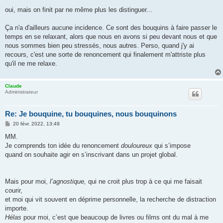
e
s
oui, mais on finit par ne même plus les distinguer...
s
a
g
Ça n'a d'ailleurs aucune incidence. Ce sont des bouquins à faire passer le
e
temps en se relaxant, alors que nous en avons si peu devant nous et que
nous sommes bien peu stressés, nous autres. Perso, quand j'y ai
recours, c'est une sorte de renoncement qui finalement m'attriste plus
qu'il ne me relaxe.
Claude
Administrateur
Re: Je bouquine, tu bouquines, nous bouquinons
M
20 févr. 2022, 13:49
e
s
MM.
s
Je comprends ton idée du renoncement
douloureux
qui s’impose
a
g
quand on souhaite agir en s’inscrivant dans un projet global.
e
Mais pour moi,
l’agnostique,
qui ne croit plus trop à ce qui me faisait
courir,
et moi qui vit souvent en déprime personnelle, la recherche de distraction
importe.
Hélas
pour moi, c’est que beaucoup de livres ou films ont du mal à me