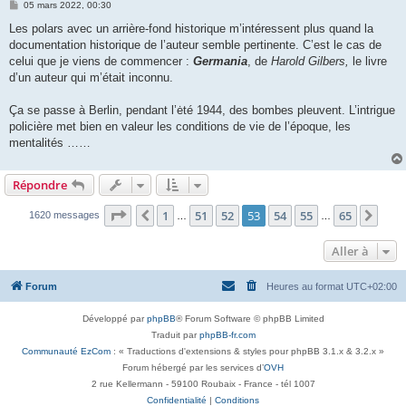
M
05 mars 2022, 00:30
e
s
Les polars avec un arrière-fond historique m’intéressent plus quand la
s
documentation historique de l’auteur semble pertinente. C’est le cas de
a
g
celui que je viens de commencer :
Germania
, de
Harold Gilbers,
le livre
e
d’un auteur qui m’était inconnu.
Ça se passe à Berlin, pendant l’ėté 1944, des bombes pleuvent. L’intrigue
policière met bien en valeur les conditions de vie de l’époque, les
mentalités ……
Répondre
Page
53
sur
65
1
51
52
53
54
55
65
Précédente
Suiv
1620 messages
…
…
Aller à
Forum
Heures au format
UTC+02:00
Développé par
phpBB
® Forum Software © phpBB Limited
Traduit par
phpBB-fr.com
Communauté EzCom
: « Traductions d'extensions & styles pour phpBB 3.1.x & 3.2.x »
Forum hébergé par les services d’
OVH
2 rue Kellermann - 59100 Roubaix - France - tél 1007
Confidentialité
|
Conditions