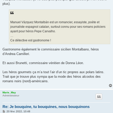
plus).
Manuel Vázquez Montalbán est un romancier, essayiste, poète et
journaliste espagnol catalan, surtout connu pour ses romans policiers
ayant pour héros Pepe Carvalho.
…
Ce détective est gastronome !
Gastronome également le commissaire sicilien Montalbano, héros
d’Andrea Camilleri.
Et aussi Brunetti, commissaire vénitien de Donna Léon.
Les héros gourmets ça m’a tout l’air d’un tic propres aux polars latins.
Trait que je trouve plus sympa que la mode des héros alcoolos des
romans noirs (nord)-américains.
Marie_May
Administrateur
Re: Je bouquine, tu bouquines, nous bouquinons
M
20 févr. 2022, 10:48