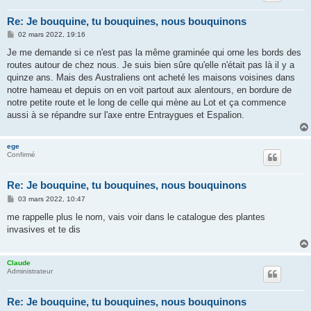
Re: Je bouquine, tu bouquines, nous bouquinons
M
02 mars 2022, 19:16
e
s
Je me demande si ce n'est pas la même graminée qui orne les bords des
s
routes autour de chez nous. Je suis bien sûre qu'elle n'était pas là il y a
a
g
quinze ans. Mais des Australiens ont acheté les maisons voisines dans
e
notre hameau et depuis on en voit partout aux alentours, en bordure de
notre petite route et le long de celle qui mène au Lot et ça commence
aussi à se répandre sur l'axe entre Entraygues et Espalion.
ege
Confirmé
Re: Je bouquine, tu bouquines, nous bouquinons
M
03 mars 2022, 10:47
e
s
me rappelle plus le nom, vais voir dans le catalogue des plantes
s
invasives et te dis
a
g
e
Claude
Administrateur
Re: Je bouquine, tu bouquines, nous bouquinons