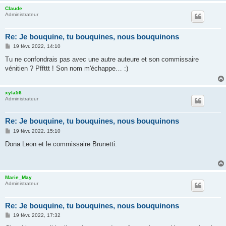
Claude
Administrateur
Re: Je bouquine, tu bouquines, nous bouquinons
M
19 févr. 2022, 14:10
e
s
Tu ne confondrais pas avec une autre auteure et son commissaire
s
vénitien ? Pffttt ! Son nom m'échappe… :)
a
g
e
xyla56
Administrateur
Re: Je bouquine, tu bouquines, nous bouquinons
M
19 févr. 2022, 15:10
e
s
Dona Leon et le commissaire Brunetti.
s
a
g
e
Marie_May
Administrateur
Re: Je bouquine, tu bouquines, nous bouquinons
M
19 févr. 2022, 17:32
e