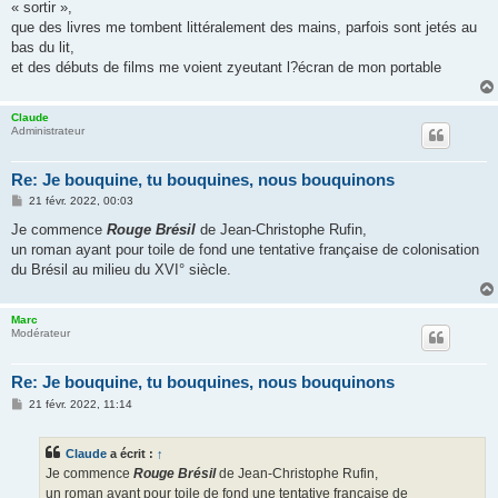
« sortir »,
que des livres me tombent littéralement des mains, parfois sont jetés au
bas du lit,
et des débuts de films me voient zyeutant l?écran de mon portable
Claude
Administrateur
Re: Je bouquine, tu bouquines, nous bouquinons
M
21 févr. 2022, 00:03
e
s
Je commence
Rouge Brésil
de Jean-Christophe Rufin,
s
un roman ayant pour toile de fond une tentative française de colonisation
a
g
du Brésil au milieu du XVI° siècle.
e
Marc
Modérateur
Re: Je bouquine, tu bouquines, nous bouquinons
M
21 févr. 2022, 11:14
e
s
s
Claude
a écrit :
↑
a
g
Je commence
Rouge Brésil
de Jean-Christophe Rufin,
e
un roman ayant pour toile de fond une tentative française de