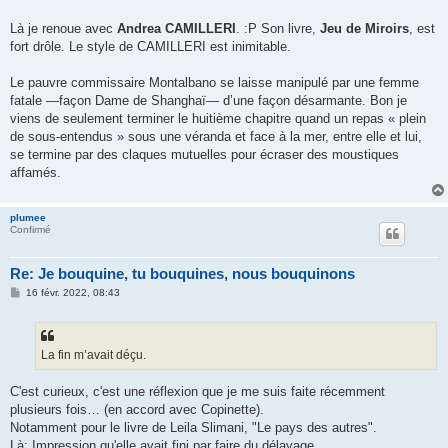
Là je renoue avec
Andrea CAMILLERI
. :P Son livre,
Jeu de Miroirs
, est
fort drôle. Le style de CAMILLERI est inimitable.
Le pauvre commissaire Montalbano se laisse manipulé par une femme
fatale —façon Dame de Shanghaï— d’une façon désarmante. Bon je
viens de seulement terminer le huitième chapitre quand un repas « plein
de sous-entendus » sous une véranda et face à la mer, entre elle et lui,
se termine par des claques mutuelles pour écraser des moustiques
affamés.
plumee
Confirmé
Re: Je bouquine, tu bouquines, nous bouquinons
M
16 févr. 2022, 08:43
e
s
s
a
g
La fin m’avait déçu.
e
C'est curieux, c'est une réflexion que je me suis faite récemment
plusieurs fois… (en accord avec Copinette).
Notamment pour le livre de Leila Slimani, "Le pays des autres".
Là: Impression qu'elle avait fini par faire du délayage.