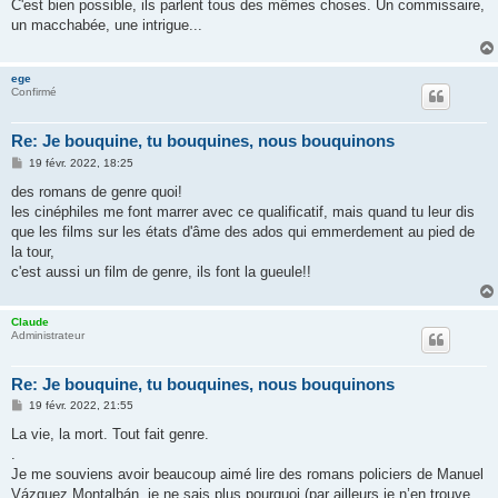
s
C'est bien possible, ils parlent tous des mêmes choses. Un commissaire,
s
un macchabée, une intrigue...
a
g
e
ege
Confirmé
Re: Je bouquine, tu bouquines, nous bouquinons
M
19 févr. 2022, 18:25
e
s
des romans de genre quoi!
s
les cinéphiles me font marrer avec ce qualificatif, mais quand tu leur dis
a
g
que les films sur les états d'âme des ados qui emmerdement au pied de
e
la tour,
c'est aussi un film de genre, ils font la gueule!!
Claude
Administrateur
Re: Je bouquine, tu bouquines, nous bouquinons
M
19 févr. 2022, 21:55
e
s
La vie, la mort. Tout fait genre.
s
.
a
g
Je me souviens avoir beaucoup aimé lire des romans policiers de Manuel
e
Vázquez Montalbán. je ne sais plus pourquoi (par ailleurs je n’en trouve