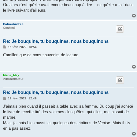
Ou alors c'est qu'elle avait encore beaucoup à dire… ce qu'elle a fait dans
le livre suivant d'ailleurs.
PatriciAndree
Confirmé
Re: Je bouquine, tu bouquines, nous bouquinons
M
16 févr. 2022, 18:54
e
s
Camilleri que de bons souvenirs de lecture
s
a
g
e
Marie_May
Administrateur
Re: Je bouquine, tu bouquines, nous bouquinons
M
19 févr. 2022, 12:49
e
s
J'aimais bien quand il passait à table avec sa femme. Du coup j'ai acheté
s
le livre de recette tiré des volumes d'enquêtes, qui elles, me laissait de
a
g
marbre.
e
Mais j'aimais bien aussi les quelques descriptions de Venise. Mais il n'y
en a pas assez.