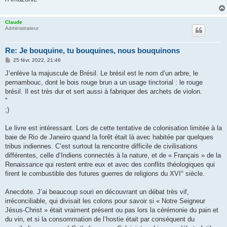
Claude
Administrateur
Re: Je bouquine, tu bouquines, nous bouquinons
M
25 févr. 2022, 21:46
e
s
J’enlève la majuscule de Brésil. Le brésil est le nom d’un arbre, le
s
pernambouc, dont le bois rouge brun a un usage tinctorial : le rouge
a
g
brésil. Il est très dur et sert aussi à fabriquer des archets de violon.
e
"
;)
Le livre est intéressant. Lors de cette tentative de colonisation limitée à la
baie de Rio de Janeiro quand la forêt était là avec habitée par quelques
tribus indiennes. C’est surtout la rencontre difficile de civilisations
différentes, celle d’Indiens connectés à la nature, et de « Français » de la
Renaissance qui restent entre eux et avec des conflits théologiques qui
firent le combustible des futures guerres de religions du XVI° siècle.
Anecdote. J’ai beaucoup souri en découvrant un débat très vif,
irréconciliable, qui divisait les colons pour savoir si « Notre Seigneur
Jésus-Christ » était vraiment présent ou pas lors la cérémonie du pain et
du vin, et si la consommation de l’hostie était par conséquent du