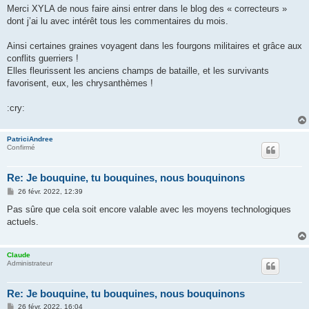
s
Merci XYLA de nous faire ainsi entrer dans le blog des « correcteurs »
s
dont j’ai lu avec intérêt tous les commentaires du mois.
a
g
e
Ainsi certaines graines voyagent dans les fourgons militaires et grâce aux
conflits guerriers !
Elles fleurissent les anciens champs de bataille, et les survivants
favorisent, eux, les chrysanthèmes !
:cry:
PatriciAndree
Confirmé
Re: Je bouquine, tu bouquines, nous bouquinons
M
26 févr. 2022, 12:39
e
s
Pas sûre que cela soit encore valable avec les moyens technologiques
s
actuels.
a
g
e
Claude
Administrateur
Re: Je bouquine, tu bouquines, nous bouquinons
M
26 févr. 2022, 16:04