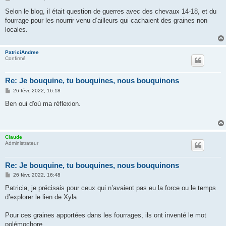
e
s
Selon le blog, il était question de guerres avec des chevaux 14-18, et du
s
fourrage pour les nourrir venu d’ailleurs qui cachaient des graines non
a
g
locales.
e
PatriciAndree
Confirmé
Re: Je bouquine, tu bouquines, nous bouquinons
M
26 févr. 2022, 16:18
e
s
Ben oui d'où ma réflexion.
s
a
g
e
Claude
Administrateur
Re: Je bouquine, tu bouquines, nous bouquinons
M
26 févr. 2022, 16:48
e
s
Patricia, je précisais pour ceux qui n’avaient pas eu la force ou le temps
s
d’explorer le lien de Xyla.
a
g
e
Pour ces graines apportées dans les fourrages, ils ont inventé le mot
polémochore.