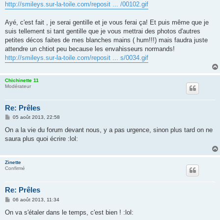
http://smileys.sur-la-toile.com/reposit ... /00102.gif
a
g
e
Ayé, c'est fait , je serai gentille et je vous ferai ça! Et puis même que je
suis tellement si tant gentille que je vous mettrai des photos d'autres
petites décos faites de mes blanches mains ( hum!!!) mais faudra juste
attendre un chtiot peu because les envahisseurs normands!
http://smileys.sur-la-toile.com/reposit ... s/0034.gif
Chichinette 11
Modérateur
Re: Prêles
M
05 août 2013, 22:58
e
s
On a la vie du forum devant nous, y a pas urgence, sinon plus tard on ne
s
saura plus quoi écrire :lol:
a
g
e
Zinette
Confirmé
Re: Prêles
M
06 août 2013, 11:34
e
s
On va s'étaler dans le temps, c'est bien ! :lol:
s