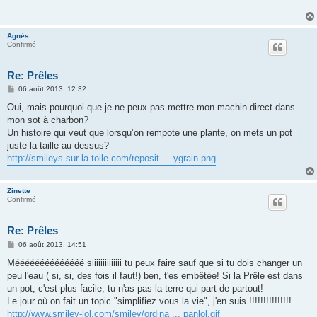
a
g
e
Agnès
Confirmé
Re: Prêles
M
06 août 2013, 12:32
e
s
Oui, mais pourquoi que je ne peux pas mettre mon machin direct dans
s
mon sot à charbon?
a
g
Un histoire qui veut que lorsqu’on rempote une plante, on mets un pot
e
juste la taille au dessus?
http://smileys.sur-la-toile.com/reposit ... ygrain.png
Zinette
Confirmé
Re: Prêles
M
06 août 2013, 14:51
e
s
Méééééééééééééé siiiiiiiiiiiiii tu peux faire sauf que si tu dois changer un
s
peu l'eau ( si, si, des fois il faut!) ben, t'es embêtée! Si la Prêle est dans
a
g
un pot, c'est plus facile, tu n'as pas la terre qui part de partout!
e
Le jour où on fait un topic "simplifiez vous la vie", j'en suis !!!!!!!!!!!!!!!
http://www.smiley-lol.com/smiley/ordina ... panlol.gif