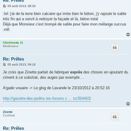
Re: Prêles
M
05 août 2013, 08:32
e
s
:lol: j'ai de la terre bien calcaire qui imite bien le béton, j'y rajoute le sable
s
très fin qui a servit à nettoyer la façade et là, béton total
a
g
Déjà que Monsieur c'est trompé de sable pour faire mon mélange succus
e
:roll:
Chichinette 11
Modérateur
Re: Prêles
M
05 août 2013, 09:10
e
s
Je crois que Zinette parlait de fabriquer
exprès
des choses en ajoutant du
s
ciment à ce substrat, des auges par exemple ...
a
g
e
A'gade vouaire -> Le glog de Lavande le 23/10/2012 à 20:52:16
http://gazette-des-jardins.les-forums.c ... to/354463/
Zinette
Confirmé
Re: Prêles