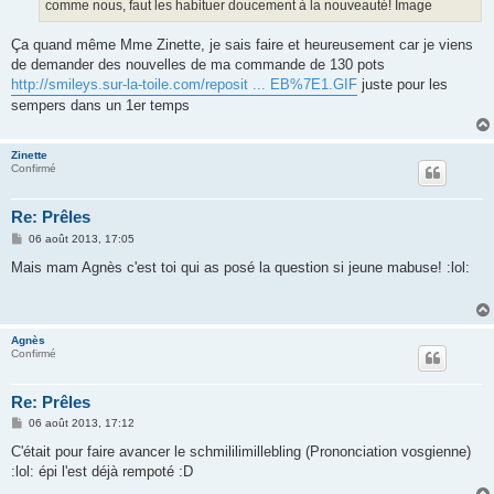
comme nous, faut les habituer doucement à la nouveauté! Image
Ça quand même Mme Zinette, je sais faire et heureusement car je viens
de demander des nouvelles de ma commande de 130 pots
http://smileys.sur-la-toile.com/reposit ... EB%7E1.GIF
juste pour les
sempers dans un 1er temps
Zinette
Confirmé
Re: Prêles
M
06 août 2013, 17:05
e
s
Mais mam Agnès c'est toi qui as posé la question si jeune mabuse! :lol:
s
a
g
e
Agnès
Confirmé
Re: Prêles
M
06 août 2013, 17:12
e
s
C'était pour faire avancer le schmililimillebling (Prononciation vosgienne)
s
:lol: épi l'est déjà rempoté :D
a
g