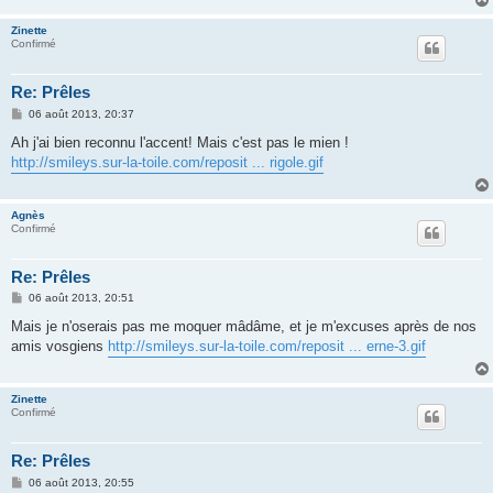
e
Zinette
Confirmé
Re: Prêles
M
06 août 2013, 20:37
e
s
Ah j'ai bien reconnu l'accent! Mais c'est pas le mien !
s
http://smileys.sur-la-toile.com/reposit ... rigole.gif
a
g
e
Agnès
Confirmé
Re: Prêles
M
06 août 2013, 20:51
e
s
Mais je n'oserais pas me moquer mâdâme, et je m'excuses après de nos
s
amis vosgiens
http://smileys.sur-la-toile.com/reposit ... erne-3.gif
a
g
e
Zinette
Confirmé
Re: Prêles
M
06 août 2013, 20:55