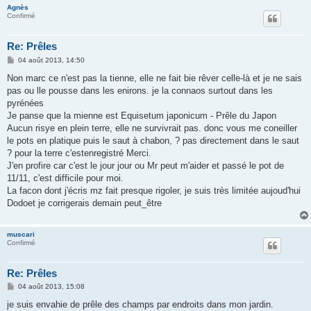
Agnès
Confirmé
Re: Prêles
M
04 août 2013, 14:50
e
s
Non marc ce n'est pas la tienne, elle ne fait bie rêver celle-là et je ne sais
s
pas ou lle pousse dans les enirons. je la connaos surtout dans les
a
g
pyrénées
e
Je panse que la mienne est Equisetum japonicum - Prêle du Japon
Aucun risye en plein terre, elle ne survivrait pas. donc vous me coneiller
le pots en platique puis le saut à chabon, ? pas directement dans le saut
? pour la terre c'estenregistré Merci.
J'en profire car c'est le jour jour ou Mr peut m'aider et passé le pot de
11/11, c'est difficile pour moi.
La facon dont j'écris mz fait presque rigoler, je suis très limitée aujoud'hui
Dodoet je corrigerais demain peut_être
muscari
Confirmé
Re: Prêles
M
04 août 2013, 15:08
e
s
je suis envahie de prêle des champs par endroits dans mon jardin.
s