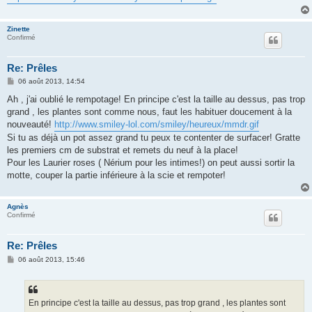
Zinette
Confirmé
Re: Prêles
M
06 août 2013, 14:54
e
s
Ah , j'ai oublié le rempotage! En principe c'est la taille au dessus, pas trop
s
grand , les plantes sont comme nous, faut les habituer doucement à la
a
g
nouveauté!
http://www.smiley-lol.com/smiley/heureux/mmdr.gif
e
Si tu as déjà un pot assez grand tu peux te contenter de surfacer! Gratte
les premiers cm de substrat et remets du neuf à la place!
Pour les Laurier roses ( Nérium pour les intimes!) on peut aussi sortir la
motte, couper la partie inférieure à la scie et rempoter!
Agnès
Confirmé
Re: Prêles
M
06 août 2013, 15:46
e
s
s
a
g
En principe c'est la taille au dessus, pas trop grand , les plantes sont
e