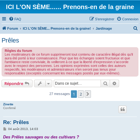
ICI L'ON SÈME...... Prenons-en de la graine
FAQ
S’enregistrer
Connexion
Forum
ICI L'ON SÈME... Prenons-en de la graine!
Jardinage
e
Prêles
c
Règles du forum
h
Les modérateurs de ce forum supprimeront tout contenu de caractère illégal dès qu'il
aura été porté à leur connaissance. Pour que les échanges soient fructueux et que
e
l'ambiance reste conviviale, ils veilleront à ce que la liberté d'expression s'accorde
avec le respect des personnes. Les opinions exprimées sont celles des auteurs
r
respectifs, les modérateurs et administrateurs n'en seront pas tenus pour
responsables (exceptés concernant les messages postés par eux-mêmes).
c
h
Rechercher
Recherche 
Répondre
e
1
2
Suivante
27 messages
r
Zinette
Confirmé
Re: Prêles
M
04 août 2013, 14:03
e
s
Des Prêles sauvages ou des cultivars ?
s