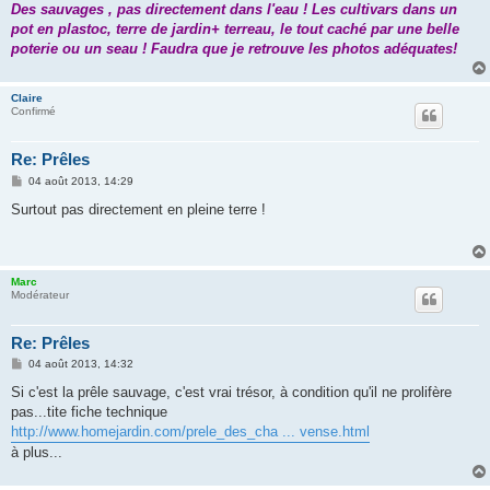
Des sauvages , pas directement dans l'eau ! Les cultivars dans un
a
g
pot en plastoc, terre de jardin+ terreau, le tout caché par une belle
e
poterie ou un seau ! Faudra que je retrouve les photos adéquates!
Claire
Confirmé
Re: Prêles
M
04 août 2013, 14:29
e
s
Surtout pas directement en pleine terre !
s
a
g
e
Marc
Modérateur
Re: Prêles
M
04 août 2013, 14:32
e
s
Si c'est la prêle sauvage, c'est vrai trésor, à condition qu'il ne prolifère
s
pas...tite fiche technique
a
g
http://www.homejardin.com/prele_des_cha ... vense.html
e
à plus...