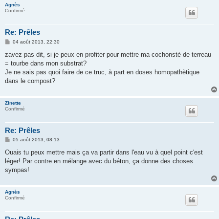
Agnès
Confirmé
Re: Prêles
M
04 août 2013, 22:30
e
s
zavez pas dit, si je peux en profiter pour mettre ma cochonsté de terreau
s
= tourbe dans mon substrat?
a
g
Je ne sais pas quoi faire de ce truc, à part en doses homopathètique
e
dans le compost?
Zinette
Confirmé
Re: Prêles
M
05 août 2013, 08:13
e
s
Ouais tu peux mettre mais ça va partir dans l'eau vu à quel point c'est
s
léger! Par contre en mélange avec du béton, ça donne des choses
a
g
sympas!
e
Agnès
Confirmé