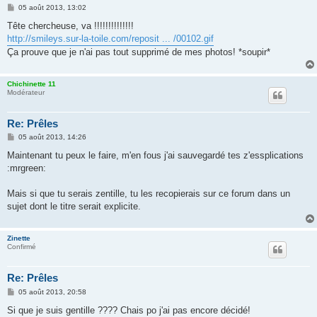
M
05 août 2013, 13:02
e
s
Tête chercheuse, va !!!!!!!!!!!!!!
s
http://smileys.sur-la-toile.com/reposit ... /00102.gif
a
g
Ça prouve que je n'ai pas tout supprimé de mes photos! *soupir*
e
Chichinette 11
Modérateur
Re: Prêles
M
05 août 2013, 14:26
e
s
Maintenant tu peux le faire, m'en fous j'ai sauvegardé tes z'essplications
s
:mrgreen:
a
g
e
Mais si que tu serais zentille, tu les recopierais sur ce forum dans un
sujet dont le titre serait explicite.
Zinette
Confirmé
Re: Prêles
M
05 août 2013, 20:58
e
s
Si que je suis gentille ???? Chais po j'ai pas encore décidé!
s