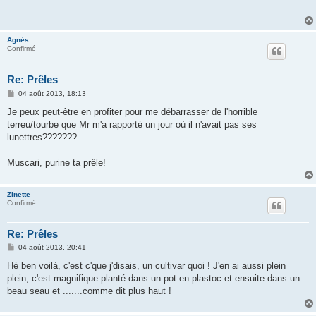
a
g
e
Agnès
Confirmé
Re: Prêles
M
04 août 2013, 18:13
e
s
Je peux peut-être en profiter pour me débarrasser de l'horrible
s
terreu/tourbe que Mr m'a rapporté un jour où il n'avait pas ses
a
g
lunettres???????
e
Muscari, purine ta prêle!
Zinette
Confirmé
Re: Prêles
M
04 août 2013, 20:41
e
s
Hé ben voilà, c'est c'que j'disais, un cultivar quoi ! J'en ai aussi plein
s
plein, c'est magnifique planté dans un pot en plastoc et ensuite dans un
a
g
beau seau et .......comme dit plus haut !
e