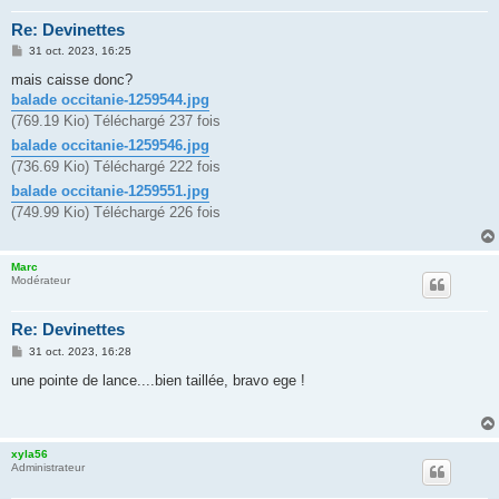
Re: Devinettes
M
31 oct. 2023, 16:25
e
s
mais caisse donc?
s
balade occitanie-1259544.jpg
a
g
(769.19 Kio) Téléchargé 237 fois
e
balade occitanie-1259546.jpg
(736.69 Kio) Téléchargé 222 fois
balade occitanie-1259551.jpg
(749.99 Kio) Téléchargé 226 fois
Marc
Modérateur
Re: Devinettes
M
31 oct. 2023, 16:28
e
s
une pointe de lance....bien taillée, bravo ege !
s
a
g
e
xyla56
Administrateur