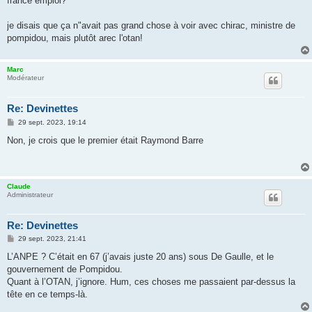
france emploi?
je disais que ça n"avait pas grand chose à voir avec chirac, ministre de
pompidou, mais plutôt arec l'otan!
Marc
Modérateur
Re: Devinettes
M
29 sept. 2023, 19:14
e
s
Non, je crois que le premier était Raymond Barre
s
a
g
e
Claude
Administrateur
Re: Devinettes
M
29 sept. 2023, 21:41
e
s
L’ANPE ? C’était en 67 (j’avais juste 20 ans) sous De Gaulle, et le
s
gouvernement de Pompidou.
a
g
Quant à l’OTAN, j’ignore. Hum, ces choses me passaient par-dessus la
e
tête en ce temps-là.