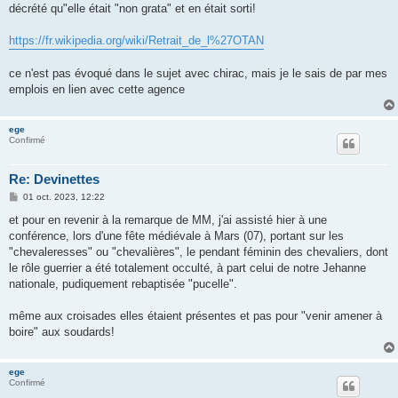
décrété qu"elle était "non grata" et en était sorti!
https://fr.wikipedia.org/wiki/Retrait_de_l%27OTAN
ce n'est pas évoqué dans le sujet avec chirac, mais je le sais de par mes
emplois en lien avec cette agence
ege
Confirmé
Re: Devinettes
M
01 oct. 2023, 12:22
e
s
et pour en revenir à la remarque de MM, j'ai assisté hier à une
s
conférence, lors d'une fête médiévale à Mars (07), portant sur les
a
g
"chevaleresses" ou "chevalières", le pendant féminin des chevaliers, dont
e
le rôle guerrier a été totalement occulté, à part celui de notre Jehanne
nationale, pudiquement rebaptisée "pucelle".
même aux croisades elles étaient présentes et pas pour "venir amener à
boire" aux soudards!
ege
Confirmé