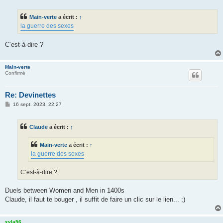
e
s
s
Main-verte
a écrit :
↑
a
g
la guerre des sexes
e
C’est-à-dire ?
Main-verte
Confirmé
Re: Devinettes
M
16 sept. 2023, 22:27
e
s
s
Claude
a écrit :
↑
a
g
e
Main-verte
a écrit :
↑
la guerre des sexes
C’est-à-dire ?
Duels between Women and Men in 1400s
Claude, il faut te bouger , il suffit de faire un clic sur le lien... ;)
xyla56