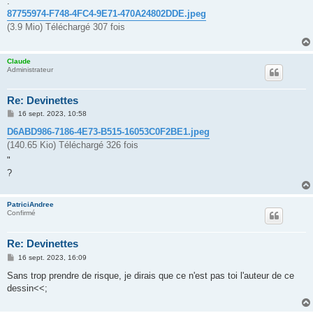
.
87755974-F748-4FC4-9E71-470A24802DDE.jpeg
(3.9 Mio) Téléchargé 307 fois
Claude
Administrateur
Re: Devinettes
M
16 sept. 2023, 10:58
e
s
D6ABD986-7186-4E73-B515-16053C0F2BE1.jpeg
s
(140.65 Kio) Téléchargé 326 fois
a
g
"
e
?
PatriciAndree
Confirmé
Re: Devinettes
M
16 sept. 2023, 16:09
e
s
Sans trop prendre de risque, je dirais que ce n'est pas toi l'auteur de ce
s
dessin<<;
a
g
e