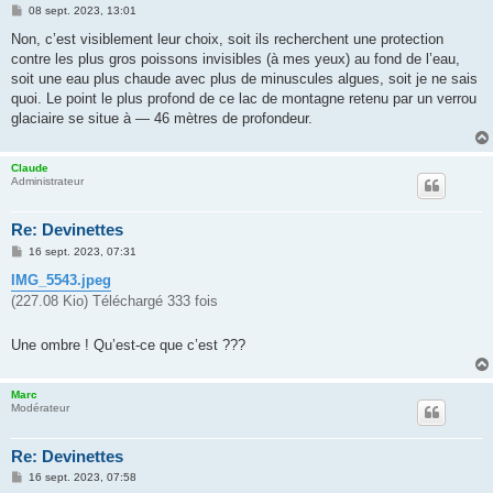
M
08 sept. 2023, 13:01
e
s
Non, c’est visiblement leur choix, soit ils recherchent une protection
s
contre les plus gros poissons invisibles (à mes yeux) au fond de l’eau,
a
g
soit une eau plus chaude avec plus de minuscules algues, soit je ne sais
e
quoi. Le point le plus profond de ce lac de montagne retenu par un verrou
glaciaire se situe à — 46 mètres de profondeur.
Claude
Administrateur
Re: Devinettes
M
16 sept. 2023, 07:31
e
s
IMG_5543.jpeg
s
(227.08 Kio) Téléchargé 333 fois
a
g
e
Une ombre ! Qu’est-ce que c’est ???
Marc
Modérateur
Re: Devinettes
M
16 sept. 2023, 07:58
e