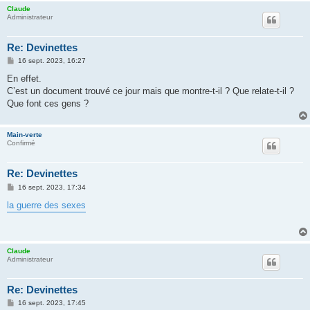
Claude
Administrateur
Re: Devinettes
M
16 sept. 2023, 16:27
e
s
En effet.
s
C’est un document trouvé ce jour mais que montre-t-il ? Que relate-t-il ?
a
g
Que font ces gens ?
e
Main-verte
Confirmé
Re: Devinettes
M
16 sept. 2023, 17:34
e
s
la guerre des sexes
s
a
g
e
Claude
Administrateur
Re: Devinettes
M
16 sept. 2023, 17:45