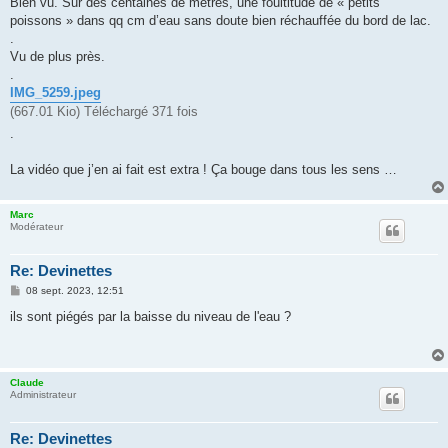
Bien vu. Sur des centaines de mètres, une foultitude de « petits
s
poissons » dans qq cm d’eau sans doute bien réchauffée du bord de lac.
a
g
.
e
Vu de plus près.
.
IMG_5259.jpeg
(667.01 Kio) Téléchargé 371 fois
.
La vidéo que j’en ai fait est extra ! Ça bouge dans tous les sens …
Marc
Modérateur
Re: Devinettes
M
08 sept. 2023, 12:51
e
s
ils sont piégés par la baisse du niveau de l'eau ?
s
a
g
e
Claude
Administrateur
Re: Devinettes