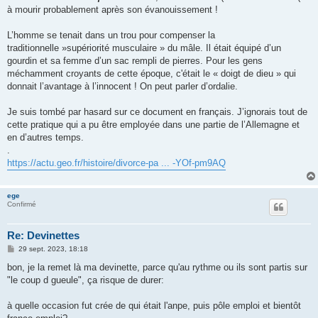
à mourir probablement après son évanouissement !
L’homme se tenait dans un trou pour compenser la
traditionnelle »supériorité musculaire » du mâle. Il était équipé d’un
gourdin et sa femme d’un sac rempli de pierres. Pour les gens
méchamment croyants de cette époque, c'était le « doigt de dieu » qui
donnait l’avantage à l’innocent ! On peut parler d’ordalie.
Je suis tombé par hasard sur ce document en français. J’ignorais tout de
cette pratique qui a pu être employée dans une partie de l’Allemagne et
en d’autres temps.
.
https://actu.geo.fr/histoire/divorce-pa ... -YOf-pm9AQ
ege
Confirmé
Re: Devinettes
M
29 sept. 2023, 18:18
e
s
bon, je la remet là ma devinette, parce qu'au rythme ou ils sont partis sur
s
"le coup d gueule", ça risque de durer:
a
g
e
à quelle occasion fut crée de qui était l'anpe, puis pôle emploi et bientôt