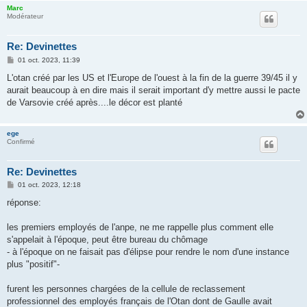
Marc
Modérateur
Re: Devinettes
M
01 oct. 2023, 11:39
e
s
L'otan créé par les US et l'Europe de l'ouest à la fin de la guerre 39/45 il y
s
aurait beaucoup à en dire mais il serait important d'y mettre aussi le pacte
a
g
de Varsovie créé après....le décor est planté
e
ege
Confirmé
Re: Devinettes
M
01 oct. 2023, 12:18
e
s
réponse:
s
a
g
les premiers employés de l'anpe, ne me rappelle plus comment elle
e
s'appelait à l'époque, peut être bureau du chômage
- à l'époque on ne faisait pas d'élipse pour rendre le nom d'une instance
plus "positif"-
furent les personnes chargées de la cellule de reclassement
professionnel des employés français de l'Otan dont de Gaulle avait