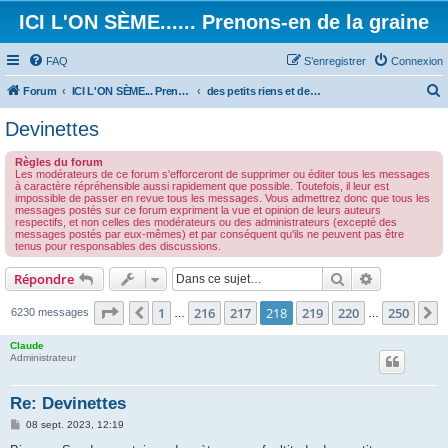
ICI L'ON SÈME...... Prenons-en de la graine
FAQ
S’enregistrer
Connexion
Forum
ICI L'ON SÈME... Prenons-en de la graine!
des petits riens et des grands touts...
e
Devinettes
c
Règles du forum
h
Les modérateurs de ce forum s'efforceront de supprimer ou éditer tous les messages
à caractère répréhensible aussi rapidement que possible. Toutefois, il leur est
e
impossible de passer en revue tous les messages. Vous admettrez donc que tous les
messages postés sur ce forum expriment la vue et opinion de leurs auteurs
r
respectifs, et non celles des modérateurs ou des administrateurs (excepté des
messages postés par eux-mêmes) et par conséquent qu'ils ne peuvent pas être
c
tenus pour responsables des discussions.
h
Rechercher
Recherche 
Répondre
e
r
Page
218
sur
250
1
216
217
218
219
220
250
Précédente
S
6230 messages
…
…
Claude
Administrateur
Re: Devinettes
M
08 sept. 2023, 12:19
e
s