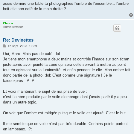
s
assis derrière une table tu photographies l'ombre de l'ensemble... l'ombre
s
boit-elle son café de la main droite ?
a
g
e
Claude
Administrateur
Re: Devinettes
M
16 sept. 2023, 10:39
e
s
Oui, Marc. Mais pas de café. :lol:
s
Je tiens mon smartphone à deux mains et contrôle l’image sur son écran
a
g
juste après avoir pointé la zone qui sera celle servant à mettre au point
e
tout en agissant sur la luminosité, et enfin pendant le clic. Mon ombre fait
donc partie de la photo. :lol: C’est comme une signature ! Je le
faiscexprès. :P :P
Et voici maintenant le sujet de ma prise de vue :
c’est l’ombre produite par le voile d’ombrage dont j’avais parlé il y a peu
dans un autre topic.
On voit que l’ombre est mitigée puisque le voile est ajouré. C’est le but.
Il me semble que ce voile n’est pas très durable. Certains points partent
en lambeaux. :?: