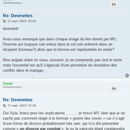
Administrateur
Re: Devinettes
M
17 sept. 2023, 05:54
e
s
étonnant!
s
a
g
Avez-vous remarqué que dans chaque image du lien donné par MV,
e
l'homme est toujours soit enfoui dans le sol soit enfermé dans un
récipient (tonneau?) alors que la femme est représentée en entier?
Mon anglais étant un vieux souvenir, je ne comprends pas tout le texte
mais l'essentiel est qu'il s'agissait d'une procédure de résolution des
conflits dans le mariage...
Claude
Administrateur
Re: Devinettes
M
17 sept. 2023, 07:36
e
s
Oui Xyla, bravo pour tes explications ……… et bravo MV, bien que je ne
s
sache pas comment réagir à la formule « guerre des sexes » car il s’agit
a
g
d’une forme de divorce probablement très rare, qui m’a été présentée
e
comme «
un divorce par combat
», le ou la vaincu(e étant condamné(e