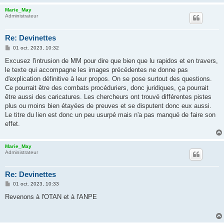
Marie_May
Administrateur
Re: Devinettes
M
01 oct. 2023, 10:32
e
s
Excusez l'intrusion de MM pour dire que bien que lu rapidos et en travers,
s
le texte qui accompagne les images précédentes ne donne pas
a
g
d'explication définitive à leur propos. On se pose surtout des questions.
e
Ce pourrait être des combats procéduriers, donc juridiques, ça pourrait
être aussi des caricatures. Les chercheurs ont trouvé différentes pistes
plus ou moins bien étayées de preuves et se disputent donc eux aussi.
Le titre du lien est donc un peu usurpé mais n'a pas manqué de faire son
effet.
Marie_May
Administrateur
Re: Devinettes
M
01 oct. 2023, 10:33
e
s
Revenons à l'OTAN et à l'ANPE
s
a
g
e