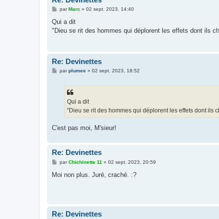
M
par
Marc
»
02 sept. 2023, 14:40
e
s
Qui a dit
s
"Dieu se rit des hommes qui déplorent les effets dont ils 
a
g
e
Re: Devinettes
M
par
plumee
»
02 sept. 2023, 18:52
e
s
s
a
g
Qui a dit
e
"Dieu se rit des hommes qui déplorent les effets dont ils
C'est pas moi, M'sieur!
Re: Devinettes
M
par
Chichinette 11
»
02 sept. 2023, 20:59
e
s
Moi non plus. Juré, craché. :?
s
a
g
e
Re: Devinettes