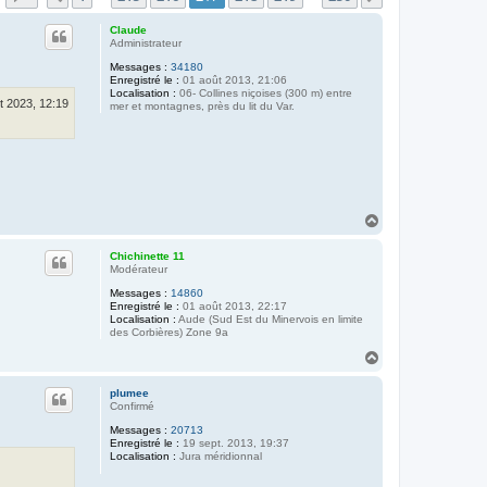
Claude
Administrateur
Messages :
34180
Enregistré le :
01 août 2013, 21:06
Localisation :
06- Collines niçoises (300 m) entre
t 2023, 12:19
mer et montagnes, près du lit du Var.
H
a
u
Chichinette 11
t
Modérateur
Messages :
14860
Enregistré le :
01 août 2013, 22:17
Localisation :
Aude (Sud Est du Minervois en limite
des Corbières) Zone 9a
H
a
u
plumee
t
Confirmé
Messages :
20713
Enregistré le :
19 sept. 2013, 19:37
Localisation :
Jura méridionnal