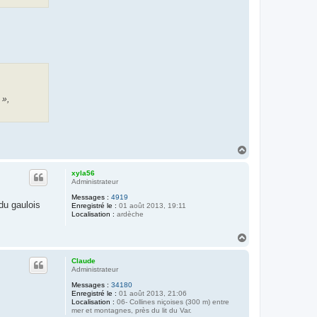
 »,
H
a
u
xyla56
t
Administrateur
Messages :
4919
 du gaulois
Enregistré le :
01 août 2013, 19:11
Localisation :
ardèche
H
a
u
Claude
t
Administrateur
Messages :
34180
Enregistré le :
01 août 2013, 21:06
Localisation :
06- Collines niçoises (300 m) entre
mer et montagnes, près du lit du Var.