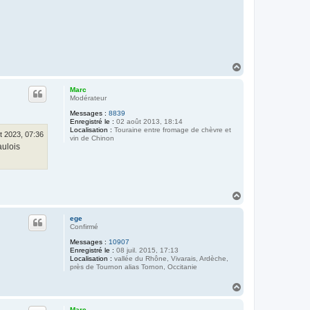
H
a
u
Marc
t
Modérateur
Messages :
8839
Enregistré le :
02 août 2013, 18:14
Localisation :
Touraine entre fromage de chèvre et
t 2023, 07:36
vin de Chinon
aulois
H
a
u
ege
t
Confirmé
Messages :
10907
Enregistré le :
08 juil. 2015, 17:13
Localisation :
vallée du Rhône, Vivarais, Ardèche,
près de Tournon alias Tornon, Occitanie
H
a
u
Marc