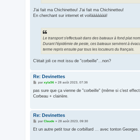
e
J'ai fait ma Chichinetteu! J'ai fait ma Chichinetteu!
En cherchant sur internet et voilààààààà!
Le transport s'effectuait dans des bateaux à fond plat n
Durant l'épidémie de peste, ces bateaux servirent à évacue
terme repris ensuite par tous les locuteurs du français.
C'était joli ce mot issu de "corbeille"…non?
Re: Devinettes
M
par
xyla56
»
28 août 2023, 07:36
e
s
pas sure que ça vienne de "corbeille" (même si c'est effecti
s
Corbeau + clairière.
a
g
e
Re: Devinettes
M
par
Claude
»
28 août 2023, 09:30
e
s
Et un autre petit tour de corbillard … avec tonton Georges.
s
a
g