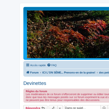
Accès rapide
FAQ
Forum
ICI L'ON SÈME... Prenons-en de la graine!
des peti
Devinettes
Règles du forum
Les modérateurs de ce forum s'efforceront de supprimer ou éditer tou
donc que tous les messages postés sur ce forum expriment la vue et 
ne peuvent pas être tenus pour responsables des discussions.
R
Répondre