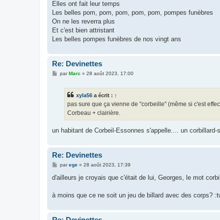
Elles ont fait leur temps
Les belles pom, pom, pom, pom, pom, pompes funèbres
On ne les reverra plus
Et c'est bien attristant
Les belles pompes funèbres de nos vingt ans
Re: Devinettes
M
par
Marc
»
28 août 2023, 17:00
e
s
s
xyla56
a écrit :
↑
a
g
pas sure que ça vienne de "corbeille" (même si c'est effec
e
Corbeau + clairière.
un habitant de Corbeil-Essonnes s'appelle.... un corbillard-s
Re: Devinettes
M
par
ege
»
28 août 2023, 17:39
e
s
d'ailleurs je croyais que c'était de lui, Georges, le mot corbi
s
a
g
à moins que ce ne soit un jeu de billard avec des corps? :t
e
Re: Devinettes