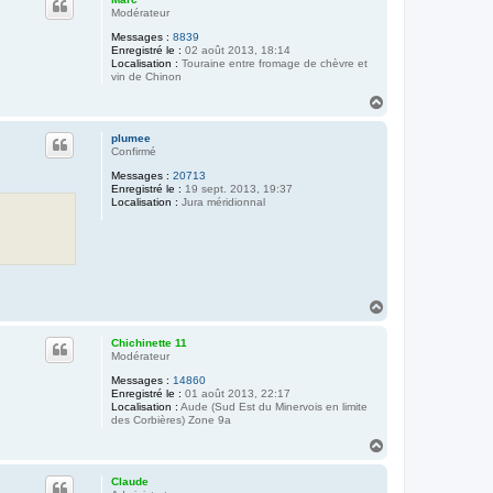
t
Modérateur
Messages :
8839
Enregistré le :
02 août 2013, 18:14
Localisation :
Touraine entre fromage de chèvre et
vin de Chinon
H
a
u
plumee
t
Confirmé
Messages :
20713
Enregistré le :
19 sept. 2013, 19:37
Localisation :
Jura méridionnal
H
a
u
Chichinette 11
t
Modérateur
Messages :
14860
Enregistré le :
01 août 2013, 22:17
Localisation :
Aude (Sud Est du Minervois en limite
des Corbières) Zone 9a
H
a
u
Claude
t