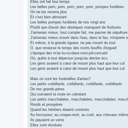
Elles ont fait leur temps
Les belles pom, pom, pom, pom, pom, pompes funèbres
On ne les reverra plus
Et c'est bien attristant
Les belles pompes funèbres de nos vingt ans
Plutôt que d'avoir des obsèques manquant de fioritures
J'aimerais mieux, tout compte fait, me passer de sépulture
J'aimerais mieux mourir dans l'eau, dans le feu, n'importe 
Et même, à la grande rigueur, ne pas mourir du tout
O, que renaisse le temps des morts bouffis d'orgueil
L'époque des m'as-tu-vu-dans-mon-joli-cercueil
Où, quitte à tout dépenser jusqu'au dernier écu
Les gens avaient à cœur de mourir plus haut que leur cul
Les gens avaient à cœur de mourir plus haut que leur cul
Mais où sont les funérailles d'antan?
Les petits corbillards, corbillards, corbillards, corbillards
De nos grands-pères
Qui suivaient la route en cahotant
Les petits macchabées, macchabées, macchabées, macc
Ronds et prospères
Quand les héritiers étaient contents
Au fossoyeur, au croque-mort, au curé, aux chevaux mêm
Ils payaient un verre
Elles sont révolues