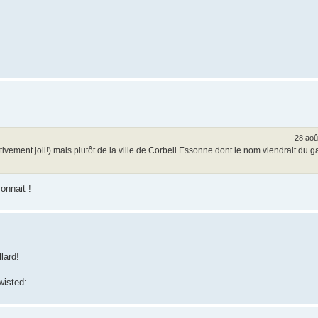
28 aoû
tivement joli!) mais plutôt de la ville de Corbeil Essonne dont le nom viendrait du g
onnait !
llard!
wisted: