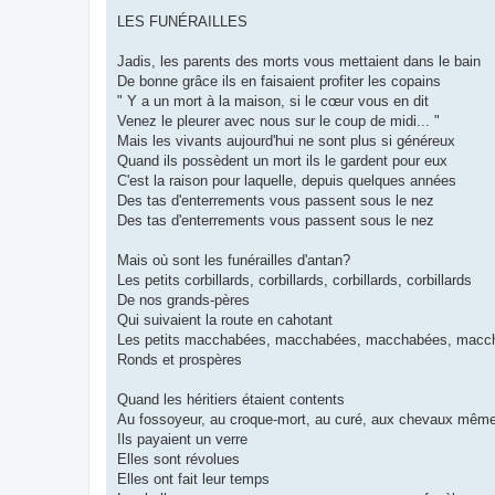
e
LES FUNÉRAILLES
Jadis, les parents des morts vous mettaient dans le bain
De bonne grâce ils en faisaient profiter les copains
" Y a un mort à la maison, si le cœur vous en dit
Venez le pleurer avec nous sur le coup de midi... "
Mais les vivants aujourd'hui ne sont plus si généreux
Quand ils possèdent un mort ils le gardent pour eux
C'est la raison pour laquelle, depuis quelques années
Des tas d'enterrements vous passent sous le nez
Des tas d'enterrements vous passent sous le nez
Mais où sont les funérailles d'antan?
Les petits corbillards, corbillards, corbillards, corbillards
De nos grands-pères
Qui suivaient la route en cahotant
Les petits macchabées, macchabées, macchabées, macc
Ronds et prospères
Quand les héritiers étaient contents
Au fossoyeur, au croque-mort, au curé, aux chevaux mêm
Ils payaient un verre
Elles sont révolues
Elles ont fait leur temps