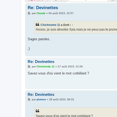
Re: Devinettes
M
par
Claude
»
04 août 2023, 22:57
e
s
s
Chichinette 11
a écrit :
↑
a
g
Hoooo, je suis désolée Xyla mais je ne peux pas te promet
e
Sages paroles.
;)
Re: Devinettes
M
par
Chichinette 11
»
27 août 2023, 21:06
e
s
Savez-vous d'où vient le mot corbillard ?
s
a
g
e
Re: Devinettes
M
par
plumee
»
28 août 2023, 06:31
e
s
s
a
g
Savez-vous d'où vient le mot corbillard ?