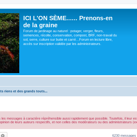
ICI L'ON SÈME...... Prenons-en
de la graine
Forum de jardinage au naturel : potager, verger, fleurs,
semences, récolte, conservation, compost, BRF, non-travail du
sol, serre, culture sur butte et carré…Forum en lecture libre,
accès sur inscription validée par les administrateurs.
ts riens et des grands touts...
s les messages à caractère répréhensible aussi rapidement que possible. Toutefois, il leur 
opinion de leurs auteurs respectifs, et non celles des modérateurs ou des administrateurs 
echercher
Recherche avancée
6230 messages