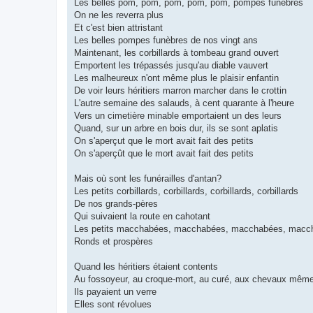
Les belles pom, pom, pom, pom, pom, pompes funèbres
On ne les reverra plus
Et c'est bien attristant
Les belles pompes funèbres de nos vingt ans
Maintenant, les corbillards à tombeau grand ouvert
Emportent les trépassés jusqu'au diable vauvert
Les malheureux n'ont même plus le plaisir enfantin
De voir leurs héritiers marron marcher dans le crottin
L'autre semaine des salauds, à cent quarante à l'heure
Vers un cimetière minable emportaient un des leurs
Quand, sur un arbre en bois dur, ils se sont aplatis
On s'aperçut que le mort avait fait des petits
On s'aperçût que le mort avait fait des petits
Mais où sont les funérailles d'antan?
Les petits corbillards, corbillards, corbillards, corbillards
De nos grands-pères
Qui suivaient la route en cahotant
Les petits macchabées, macchabées, macchabées, macc
Ronds et prospères
Quand les héritiers étaient contents
Au fossoyeur, au croque-mort, au curé, aux chevaux mêm
Ils payaient un verre
Elles sont révolues