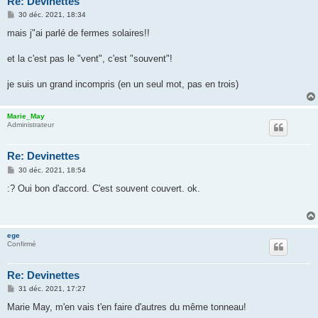
Re: Devinettes
M
30 déc. 2021, 18:34
e
s
mais j"ai parlé de fermes solaires!!
s
a
g
et la c'est pas le "vent", c'est "souvent"!
e
je suis un grand incompris (en un seul mot, pas en trois)
Marie_May
Administrateur
Re: Devinettes
M
30 déc. 2021, 18:54
e
s
:? Oui bon d'accord. C'est souvent couvert. ok.
s
a
g
e
ege
Confirmé
Re: Devinettes
M
31 déc. 2021, 17:27
e
s
Marie May, m'en vais t'en faire d'autres du même tonneau!
s