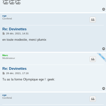
👏👏👏
s
a
g
e
ege
Confirmé
Re: Devinettes
M
28 déc. 2021, 14:31
e
s
en toute modestie, merci plumix
s
a
g
e
Marc
Modérateur
Re: Devinettes
M
28 déc. 2021, 17:16
e
s
Tu as la forme Olympique ege ! :geek:
s
a
g
e
ege
Confirmé