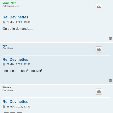
Marie_May
Administrateur
Re: Devinettes
M
27 déc. 2021, 19:09
e
s
On se le demande....
s
a
g
e
ege
Confirmé
Re: Devinettes
M
28 déc. 2021, 12:31
e
s
ben, c'est sous Vancouver!
s
a
g
e
Plumix
Confirmé
Re: Devinettes
M
28 déc. 2021, 13:43
e
s