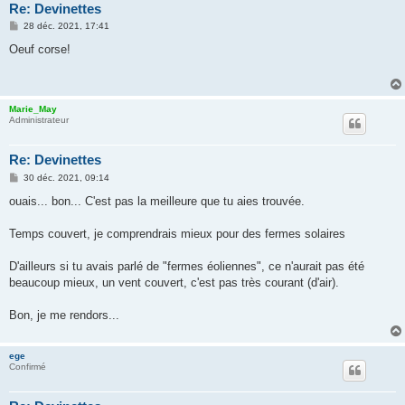
Re: Devinettes
M
28 déc. 2021, 17:41
e
s
Oeuf corse!
s
a
g
e
Marie_May
Administrateur
Re: Devinettes
M
30 déc. 2021, 09:14
e
s
ouais... bon... C'est pas la meilleure que tu aies trouvée.
s
a
g
Temps couvert, je comprendrais mieux pour des fermes solaires
e
D'ailleurs si tu avais parlé de "fermes éoliennes", ce n'aurait pas été
beaucoup mieux, un vent couvert, c'est pas très courant (d'air).
Bon, je me rendors...
ege
Confirmé