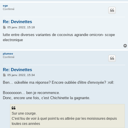
ege
Confirmé
Re: Devinettes
M
05 janv. 2022, 15:18
e
s
lutte entre diverses variantes de cocovirus agrandie omicron- scope
s
electronique
a
g
e
plumee
Confirmé
Re: Devinettes
M
05 janv. 2022, 15:34
e
s
Ben… oùkellée ma réponse? Encore oubliée d'être d'envoyée? :roll:
s
a
g
Booooooon… ben je recommence.
e
Donc, encore une fois, c'est Chichinette la gagnante.
Sur une courge.
C'est fou de voir à quel point tu es attirée par les moisissures depuis
toutes ces années