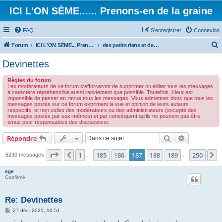
ICI L'ON SÈME...... Prenons-en de la graine
FAQ
S’enregistrer
Connexion
Forum
ICI L'ON SÈME... Prenons-en de la graine!
des petits riens et des grands touts...
e
Devinettes
c
Règles du forum
h
Les modérateurs de ce forum s'efforceront de supprimer ou éditer tous les messages
à caractère répréhensible aussi rapidement que possible. Toutefois, il leur est
e
impossible de passer en revue tous les messages. Vous admettrez donc que tous les
messages postés sur ce forum expriment la vue et opinion de leurs auteurs
r
respectifs, et non celles des modérateurs ou des administrateurs (excepté des
messages postés par eux-mêmes) et par conséquent qu'ils ne peuvent pas être
c
tenus pour responsables des discussions.
h
Rechercher
Recherche 
Répondre
e
r
Page
187
sur
250
1
185
186
187
188
189
250
Précédente
S
6230 messages
…
…
ege
Confirmé
Re: Devinettes
M
27 déc. 2021, 10:51
e
s