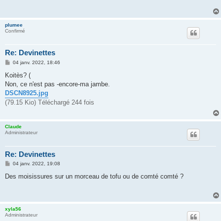
a
g
e
plumee
Confirmé
Re: Devinettes
M
04 janv. 2022, 18:46
e
s
Koitès? (
s
Non, ce n'est pas -encore-ma jambe.
a
g
DSCN8925.jpg
e
(79.15 Kio) Téléchargé 244 fois
Claude
Administrateur
Re: Devinettes
M
04 janv. 2022, 19:08
e
s
Des moisissures sur un morceau de tofu ou de comté comté ?
s
a
g
e
xyla56
Administrateur