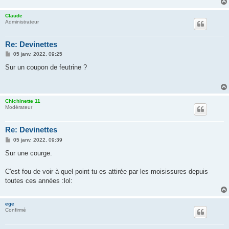
e
Claude
Administrateur
Re: Devinettes
M
05 janv. 2022, 09:25
e
s
Sur un coupon de feutrine ?
s
a
g
e
Chichinette 11
Modérateur
Re: Devinettes
M
05 janv. 2022, 09:39
e
s
Sur une courge.
s
a
g
C'est fou de voir à quel point tu es attirée par les moisissures depuis
e
toutes ces années :lol:
ege
Confirmé