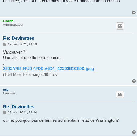
un indice, c'est sur la côte ouest, il y a le Canada juste au dessus
s
a
g
e
Claude
Administrateur
Re: Devinettes
M
27 déc. 2021, 14:50
e
s
Vancouver ?
s
Une ville et une île porte ce nom.
a
g
.
e
28D5A768-9F5D-4FDD-A6D4-4125D3B1CB0D.jpeg
(1.64 Mio) Téléchargé 285 fois
ege
Confirmé
Re: Devinettes
M
27 déc. 2021, 17:14
e
s
oui, et pourquoi pas de fermes solaire dans l'état de Washington?
s
a
g
e