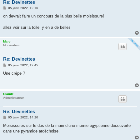
Re: Devinettes
M
05 janv. 2022, 12:16
e
s
on devrait faire un concours de la plus belle moisissure!
s
a
g
allez voir sur la toile, y en a de belles
e
Marc
Modérateur
Re: Devinettes
M
05 janv. 2022, 12:45
e
s
Une crêpe ?
s
a
g
e
Claude
Administrateur
Re: Devinettes
M
05 janv. 2022, 14:20
e
s
Moisissures sur le dos de la main d’une momie égyptienne découverte
s
dans une pyramide ardéchoise.
a
g
e