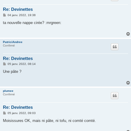
Re: Devinettes
M
04 janv. 2022, 19:38
e
s
ta nouvelle nappe cirée? :mrgreen:
s
a
g
e
PatriciAndree
Confirmé
Re: Devinettes
M
05 janv. 2022, 08:14
e
s
Une pâte ?
s
a
g
e
plumee
Confirmé
Re: Devinettes
M
05 janv. 2022, 09:03
e
s
Moisissures OK, mais ni pâte, ni tofu, ni comté comté.
s
a
g