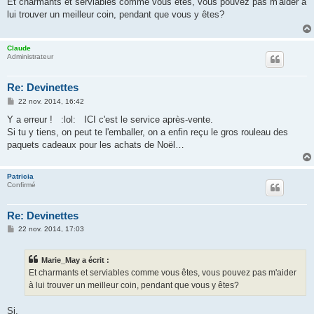
Et charmants et serviables comme vous êtes, vous pouvez pas m'aider à
s
lui trouver un meilleur coin, pendant que vous y êtes?
a
g
e
Claude
Administrateur
Re: Devinettes
M
22 nov. 2014, 16:42
e
s
Y a erreur ! :lol: ICI c'est le service après-vente.
s
Si tu y tiens, on peut te l'emballer, on a enfin reçu le gros rouleau des
a
g
paquets cadeaux pour les achats de Noël…
e
Patricia
Confirmé
Re: Devinettes
M
22 nov. 2014, 17:03
e
s
s
Marie_May a écrit :
a
g
Et charmants et serviables comme vous êtes, vous pouvez pas m'aider
e
à lui trouver un meilleur coin, pendant que vous y êtes?
Si.