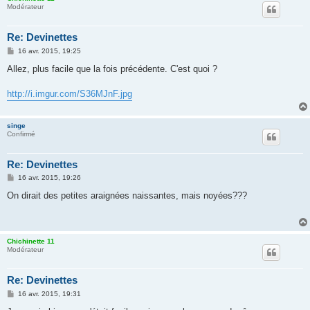
Modérateur
Re: Devinettes
M
16 avr. 2015, 19:25
e
s
Allez, plus facile que la fois précédente. C'est quoi ?
s
a
g
http://i.imgur.com/S36MJnF.jpg
e
singe
Confirmé
Re: Devinettes
M
16 avr. 2015, 19:26
e
s
On dirait des petites araignées naissantes, mais noyées???
s
a
g
e
Chichinette 11
Modérateur
Re: Devinettes
M
16 avr. 2015, 19:31
e
s