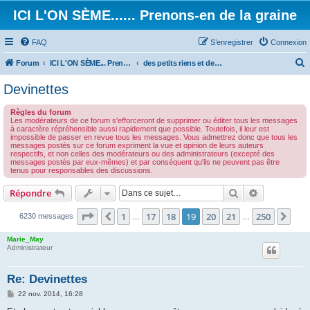
ICI L'ON SÈME...... Prenons-en de la graine
FAQ
S’enregistrer
Connexion
Forum
ICI L'ON SÈME... Prenons-en de la graine!
des petits riens et des grands touts...
e
Devinettes
c
Règles du forum
h
Les modérateurs de ce forum s'efforceront de supprimer ou éditer tous les messages
à caractère répréhensible aussi rapidement que possible. Toutefois, il leur est
e
impossible de passer en revue tous les messages. Vous admettrez donc que tous les
messages postés sur ce forum expriment la vue et opinion de leurs auteurs
r
respectifs, et non celles des modérateurs ou des administrateurs (excepté des
messages postés par eux-mêmes) et par conséquent qu'ils ne peuvent pas être
c
tenus pour responsables des discussions.
h
Rechercher
Recherche 
Répondre
e
r
Page
19
sur
250
1
17
18
19
20
21
250
Précédente
Sui
6230 messages
…
…
Marie_May
Administrateur
Re: Devinettes
M
22 nov. 2014, 16:28
e
s