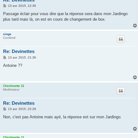
M
13 avr. 2015, 12:36
e
s
Passage éclair pour vous dire que la réponse sera dans mon Jardingo
s
plus tard mais là, on est en cours de changement de box.
a
g
e
singe
Confirmé
Re: Devinettes
M
13 avr. 2015, 21:36
e
s
Antoine ??
s
a
g
e
Chichinette 11
Modérateur
Re: Devinettes
M
13 avr. 2015, 22:29
e
s
Non, c'est pas Antoine mais ayé, la réponse est sur mon Jardingo.
s
a
g
e
Chichinette 11