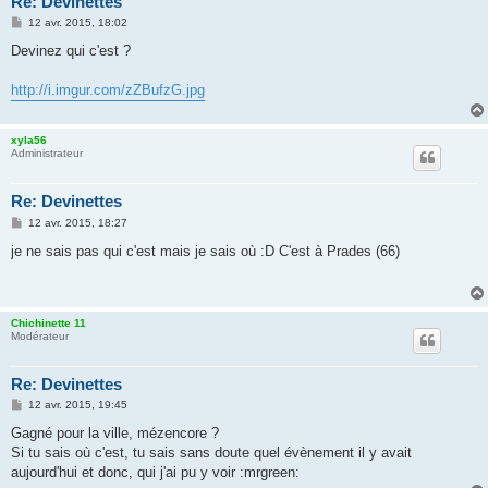
Re: Devinettes
M
12 avr. 2015, 18:02
e
s
Devinez qui c'est ?
s
a
g
http://i.imgur.com/zZBufzG.jpg
e
xyla56
Administrateur
Re: Devinettes
M
12 avr. 2015, 18:27
e
s
je ne sais pas qui c'est mais je sais où :D C'est à Prades (66)
s
a
g
e
Chichinette 11
Modérateur
Re: Devinettes
M
12 avr. 2015, 19:45
e
s
Gagné pour la ville, mézencore ?
s
Si tu sais où c'est, tu sais sans doute quel évènement il y avait
a
g
aujourd'hui et donc, qui j'ai pu y voir :mrgreen:
e