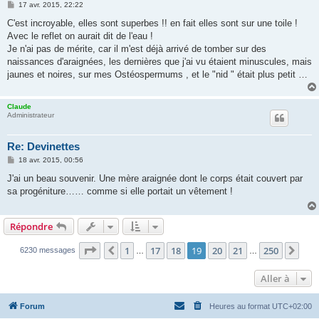
M
17 avr. 2015, 22:22
e
s
C'est incroyable, elles sont superbes !! en fait elles sont sur une toile !
s
Avec le reflet on aurait dit de l'eau !
a
g
Je n'ai pas de mérite, car il m'est déjà arrivé de tomber sur des
e
naissances d'araignées, les dernières que j'ai vu étaient minuscules, mais
jaunes et noires, sur mes Ostéospermums , et le "nid " était plus petit …
Claude
Administrateur
Re: Devinettes
M
18 avr. 2015, 00:56
e
s
J'ai un beau souvenir. Une mère araignée dont le corps était couvert par
s
sa progéniture…… comme si elle portait un vêtement !
a
g
e
Répondre
Page
19
sur
250
1
17
18
19
20
21
250
Précédente
Sui
6230 messages
…
…
Aller à
Forum
Heures au format
UTC+02:00