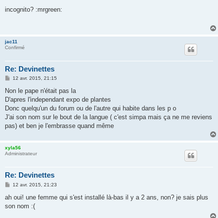
e
s
incognito? :mrgreen:
s
a
g
e
jac11
Confirmé
Re: Devinettes
M
12 avr. 2015, 21:15
e
s
Non le pape n'était pas la
s
D'apres l'independant expo de plantes
a
g
Donc quelqu'un du forum ou de l'autre qui habite dans les p o
e
J'ai son nom sur le bout de la langue ( c'est simpa mais ça ne me reviens
pas) et ben je l'embrasse quand même
xyla56
Administrateur
Re: Devinettes
M
12 avr. 2015, 21:23
e
s
ah oui! une femme qui s'est installé là-bas il y a 2 ans, non? je sais plus
s
son nom :(
a
g