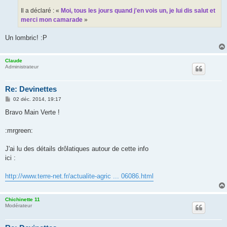
Il a déclaré : «
Moi, tous les jours quand j'en vois un, je lui dis salut et
merci mon camarade
»
Un lombric! :P
Claude
Administrateur
Re: Devinettes
M
02 déc. 2014, 19:17
e
s
Bravo Main Verte !
s
a
g
:mrgreen:
e
J'ai lu des détails drôlatiques autour de cette info
ici :
http://www.terre-net.fr/actualite-agric ... 06086.html
Chichinette 11
Modérateur