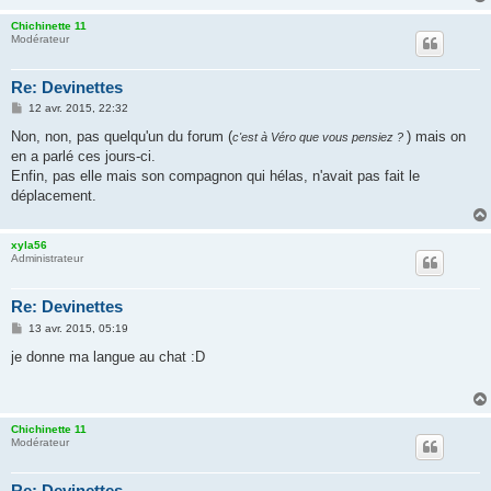
e
Chichinette 11
Modérateur
Re: Devinettes
M
12 avr. 2015, 22:32
e
s
Non, non, pas quelqu'un du forum (
) mais on
c'est à Véro que vous pensiez ?
s
en a parlé ces jours-ci.
a
g
Enfin, pas elle mais son compagnon qui hélas, n'avait pas fait le
e
déplacement.
xyla56
Administrateur
Re: Devinettes
M
13 avr. 2015, 05:19
e
s
je donne ma langue au chat :D
s
a
g
e
Chichinette 11
Modérateur
Re: Devinettes