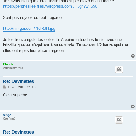
Je savais bien que c'était facile mais super bravo quand même
s
https://penthesilee.files.wordpress.com ... .gif?w=550
a
g
e
Sont pas noyées du tout, regarde
http://i.imgur.com/7IelRJH.jpg
Je les trouve rigolottes celles-là. A peine tu touches le nid avec une
brindille qu'elles s'égaillent à toute blinde. Tu reviens 1/2 heure après et
elles ont repris leur place :mrgreen:
Claude
Administrateur
Re: Devinettes
M
16 avr. 2015, 21:13
e
s
C'est superbe !
s
a
g
e
singe
Confirmé
Re: Devinettes