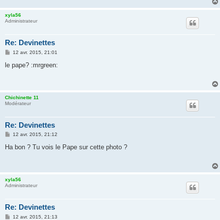
xyla56
Administrateur
Re: Devinettes
M
12 avr. 2015, 21:01
e
s
le pape? :mrgreen:
s
a
g
e
Chichinette 11
Modérateur
Re: Devinettes
M
12 avr. 2015, 21:12
e
s
Ha bon ? Tu vois le Pape sur cette photo ?
s
a
g
e
xyla56
Administrateur
Re: Devinettes
M
12 avr. 2015, 21:13