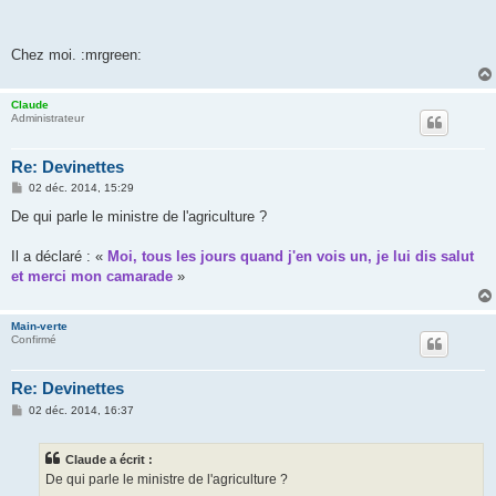
Chez moi. :mrgreen:
Claude
Administrateur
Re: Devinettes
M
02 déc. 2014, 15:29
e
s
De qui parle le ministre de l'agriculture ?
s
a
g
Il a déclaré : «
Moi, tous les jours quand j'en vois un, je lui dis salut
e
et merci mon camarade
»
Main-verte
Confirmé
Re: Devinettes
M
02 déc. 2014, 16:37
e
s
s
Claude a écrit :
a
g
De qui parle le ministre de l'agriculture ?
e