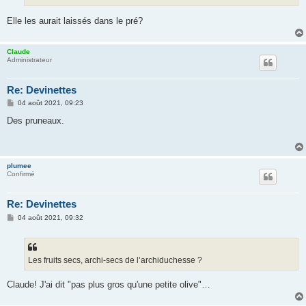
Elle les aurait laissés dans le pré?
Claude
Administrateur
Re: Devinettes
M
04 août 2021, 09:23
e
s
Des pruneaux.
s
a
g
e
plumee
Confirmé
Re: Devinettes
M
04 août 2021, 09:32
e
s
s
a
g
Les fruits secs, archi-secs de l’archiduchesse ?
e
Claude! J'ai dit "pas plus gros qu'une petite olive"…