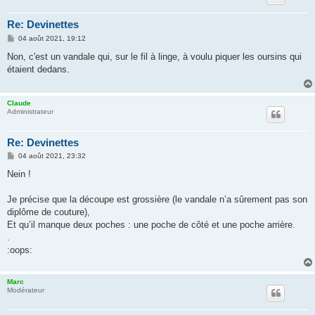
Re: Devinettes
M
04 août 2021, 19:12
e
s
Non, c'est un vandale qui, sur le fil à linge, à voulu piquer les oursins qui
s
étaient dedans.
a
g
e
Claude
Administrateur
Re: Devinettes
M
04 août 2021, 23:32
e
s
Nein !
s
a
g
Je précise que la découpe est grossière (le vandale n’a sûrement pas son
e
diplôme de couture),
Et qu’il manque deux poches : une poche de côté et une poche arrière.
.
:oops:
Marc
Modérateur