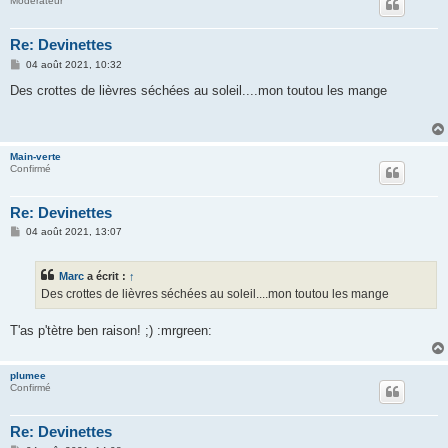
Modérateur
Re: Devinettes
M
04 août 2021, 10:32
e
s
Des crottes de lièvres séchées au soleil....mon toutou les mange
s
a
g
e
Main-verte
Confirmé
Re: Devinettes
M
04 août 2021, 13:07
e
s
s
Marc
a écrit :
↑
a
g
Des crottes de lièvres séchées au soleil....mon toutou les mange
e
T'as p'tètre ben raison! ;) :mrgreen:
plumee
Confirmé
Re: Devinettes