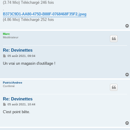
(3.74 Mio) Téléchargé 246 fois
.
B373C9D1-AA80-475D-B88F-0768468F35F2.jpeg
(4.86 Mio) Téléchargé 252 fois
Marc
Modérateur
Re: Devinettes
M
05 août 2021, 09:04
e
s
Un vrai un magasin d'outillage !
s
a
g
e
PatriciAndree
Confirmé
Re: Devinettes
M
05 août 2021, 10:44
e
s
C'est point bête.
s
a
g
e