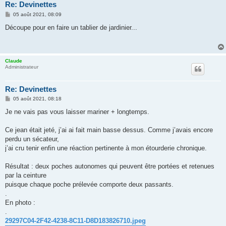
Re: Devinettes
M
05 août 2021, 08:09
e
s
Découpe pour en faire un tablier de jardinier...
s
a
g
e
Claude
Administrateur
Re: Devinettes
M
05 août 2021, 08:18
e
s
Je ne vais pas vous laisser mariner + longtemps.
s
a
g
Ce jean était jeté, j’ai ai fait main basse dessus. Comme j’avais encore
e
perdu un sécateur,
j’ai cru tenir enfin une réaction pertinente à mon étourderie chronique.
Résultat : deux poches autonomes qui peuvent être portées et retenues
par la ceinture
puisque chaque poche prélevée comporte deux passants.
.
En photo :
.
29297C04-2F42-4238-8C11-D8D183826710.jpeg