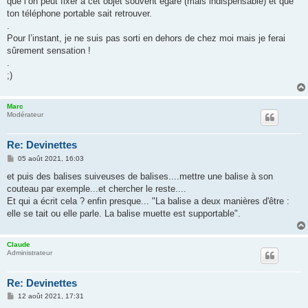
que l’on peut fixer à cet objet souvent égaré (mais indispensable) et que
a
g
ton téléphone portable sait retrouver.
e
.
Pour l’instant, je ne suis pas sorti en dehors de chez moi mais je ferai
sûrement sensation !
.
;)
Marc
Modérateur
Re: Devinettes
M
05 août 2021, 16:03
e
s
et puis des balises suiveuses de balises....mettre une balise à son
s
couteau par exemple...et chercher le reste....
a
g
Et qui a écrit cela ? enfin presque... "La balise a deux manières d'être :
e
elle se tait ou elle parle. La balise muette est supportable".
Claude
Administrateur
Re: Devinettes
M
12 août 2021, 17:31
e