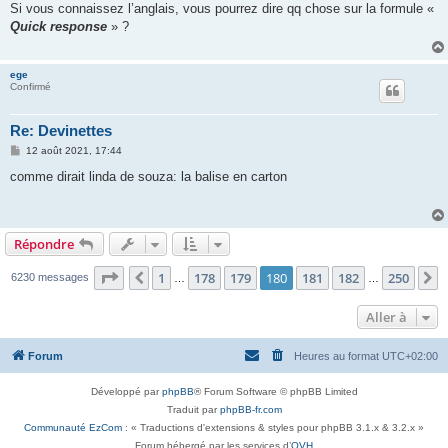
s
Si vous connaissez l’anglais, vous pourrez dire qq chose sur la formule «
s
Quick response
» ?
a
g
e
ege
Confirmé
Re: Devinettes
M
12 août 2021, 17:44
e
s
comme dirait linda de souza: la balise en carton
s
a
g
e
Répondre
Page
180
sur
250
1
178
179
180
181
182
250
Précédente
S
6230 messages
…
…
Aller à
Forum
Heures au format
UTC+02:00
Développé par
phpBB
® Forum Software © phpBB Limited
Traduit par
phpBB-fr.com
Communauté EzCom
: « Traductions d'extensions & styles pour phpBB 3.1.x & 3.2.x »
Forum hébergé par les services d’
OVH