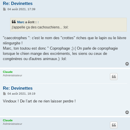
Re: Devinettes
M
04 août 2021, 17:39
e
s
s
Marc
a écrit :
↑
a
g
j'appelle ça des cachouchiens... :lol:
e
"caecotrophes ": c'est le nom des "crottes" riches que le lapin ou le lièvre
réingurgite !
Marc, ton toutou est donc " Coprophage ;) ( On parle de coprophagie
lorsque le chien mange des excréments, les siens ou ceux de
congénères ou d'autres animaux.) :lol:
Claude
Administrateur
Re: Devinettes
M
04 août 2021, 18:19
e
s
Vindoux ! De l’art de ne rien laisser perdre !
s
a
g
e
Claude
Administrateur