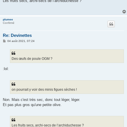
Les fruits secs, archi-secs de l’archiduchesse ?
s
a
g
e
plumee
Confirmé
Re: Devinettes
M
04 août 2021, 07:24
e
s
s
a
g
Des œufs de poule OGM ?
e
:lol:
on pourrait y voir des minis figues sèches !
Non. Mais c'est très sec, donc tout léger, léger.
Et pas plus gros qu'une petite olive.
Les fruits secs, archi-secs de l’archiduchesse ?