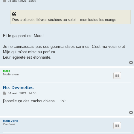
M
04 août 2021, 14:08
e
s
s
a
g
Des crottes de lièvres séchées au soleil....mon toutou les mange
e
Et le gagnant est Marc!
Je ne connaissais pas ces gourmandises canines. C'est ma voisine et
Mijo qui m'ont mise au parfum.
Leur légèreté est étonnante.
Marc
Modérateur
Re: Devinettes
M
04 août 2021, 14:53
e
s
j'appelle ça des cachouchiens... :lol:
s
a
g
e
Main-verte
Confirmé