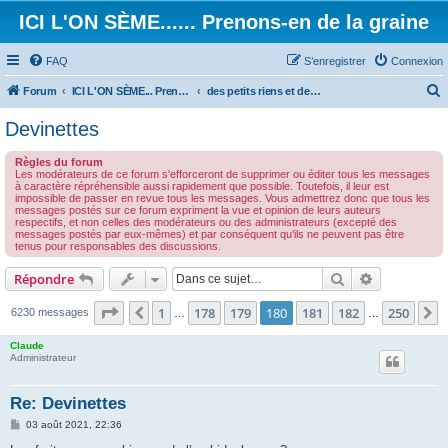
ICI L'ON SÈME...... Prenons-en de la graine
FAQ
S’enregistrer
Connexion
Forum
ICI L'ON SÈME... Prenons-en de la graine!
des petits riens et des grands touts...
e
Devinettes
c
Règles du forum
h
Les modérateurs de ce forum s'efforceront de supprimer ou éditer tous les messages
à caractère répréhensible aussi rapidement que possible. Toutefois, il leur est
e
impossible de passer en revue tous les messages. Vous admettrez donc que tous les
messages postés sur ce forum expriment la vue et opinion de leurs auteurs
r
respectifs, et non celles des modérateurs ou des administrateurs (excepté des
messages postés par eux-mêmes) et par conséquent qu'ils ne peuvent pas être
c
tenus pour responsables des discussions.
h
Rechercher
Recherche 
Répondre
e
r
Page
180
sur
250
1
178
179
180
181
182
250
Précédente
S
6230 messages
…
…
Claude
Administrateur
Re: Devinettes
M
03 août 2021, 22:36
e
s