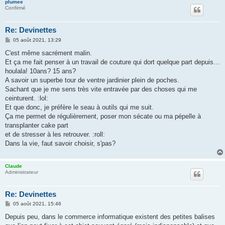
plumee
Confirmé
Re: Devinettes
M
05 août 2021, 13:29
e
s
C'est même sacrément malin.
s
Et ça me fait penser à un travail de couture qui dort quelque part depuis…
a
g
houlala! 10ans? 15 ans?
e
A savoir un superbe tour de ventre jardinier plein de poches.
Sachant que je me sens très vite entravée par des choses qui me
ceinturent. :lol:
Et que donc, je préfère le seau à outils qui me suit.
Ça me permet de régulièrement, poser mon sécate ou ma pépelle à
transplanter cake part
et de stresser à les retrouver. :roll:
Dans la vie, faut savoir choisir, s'pas?
Claude
Administrateur
Re: Devinettes
M
05 août 2021, 15:46
e
s
Depuis peu, dans le commerce informatique existent des petites balises
s