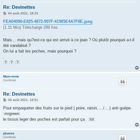
Re: Devinettes
M
04 août 2021, 18:23
e
s
FEA04090-E825-4872-907F-41985E4A7F8E.jpeg
s
(1.11 Mio) Téléchargé 289 fois
a
g
.
e
Mais… mais qu?est-ce qui est arrivé à ce jean ? Où plutôt pourquoi a-t-il
été vandalisé ?
On lui a fait les poches, mais pourquoi ?
.
:?: :?: :?:
Main-verte
Confirmé
Re: Devinettes
M
04 août 2021, 18:51
e
s
Pour empaqueter des fruits sur le pied ( poire, raisin, .../....) anti guèpe.
s
:mrgreen:
a
g
le tissus leger des poches est parfait pour ça . :lol:
e
plumee
Confirmé