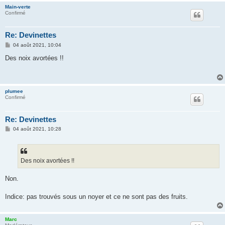
Main-verte
Confirmé
Re: Devinettes
M
04 août 2021, 10:04
e
s
Des noix avortées !!
s
a
g
e
plumee
Confirmé
Re: Devinettes
M
04 août 2021, 10:28
e
s
s
a
g
Des noix avortées !!
e
Non.
Indice: pas trouvés sous un noyer et ce ne sont pas des fruits.
Marc