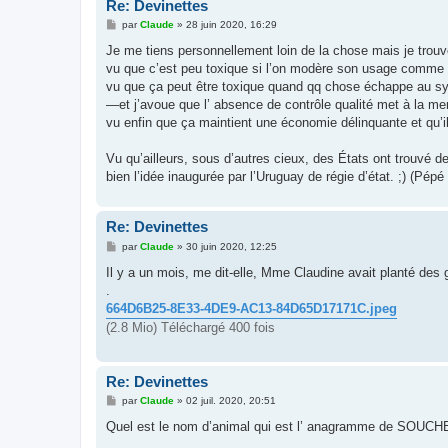
Re: Devinettes
M
par
Claude
»
28 juin 2020, 16:29
e
s
Je me tiens personnellement loin de la chose mais je trouve 
s
vu que c’est peu toxique si l’on modère son usage comme l’
a
g
vu que ça peut être toxique quand qq chose échappe au 
e
—et j’avoue que l’ absence de contrôle qualité met à la 
vu enfin que ça maintient une économie délinquante et qu’
Vu qu’ailleurs, sous d’autres cieux, des États ont trouvé de
bien l’idée inaugurée par l’Uruguay de régie d’état. ;) (Pépé
Re: Devinettes
M
par
Claude
»
30 juin 2020, 12:25
e
s
Il y a un mois, me dit-elle, Mme Claudine avait planté des 
s
.
a
g
664D6B25-8E33-4DE9-AC13-84D65D17171C.jpeg
e
(2.8 Mio) Téléchargé 400 fois
Re: Devinettes
M
par
Claude
»
02 juil. 2020, 20:51
e
s
Quel est le nom d’animal qui est l’ anagramme de SOUC
s
a