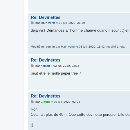
g
e
Re: Devinettes
M
par
Main-verte
»
02 juil. 2020, 21:30
e
s
déja vu ! Demandes à l'homme chauve quand il sourit ;) en 
s
a
g
e
Modifié en dernier par
Main-verte
le 03 juil. 2020, 11:42, modifié 1 fois.
Re: Devinettes
M
par
herran
»
02 juil. 2020, 22:15
e
s
peut être le molle peper tree ?
s
a
g
e
Re: Devinettes
M
par
Claude
»
03 juil. 2020, 02:04
e
s
Non.
s
Cela fait plus de 48 h. Que cette devinette perdure. Elle do
a
g
e
;)