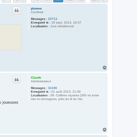
plumee
Confirmé
Messages :
20713
Enregistré le :
19 sept. 2013, 19:37
Localisation :
Jura méridionnal
H
a
u
Claude
t
Administrateur
Messages :
34180
Enregistré le :
01 août 2013, 21:06
Localisation :
06- Collines niçoises (300 m) entre
mer et montagnes, près du lit du Var.
es joueuses
H
a