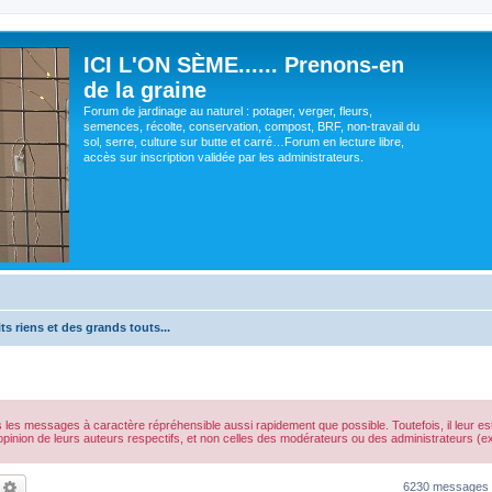
ICI L'ON SÈME...... Prenons-en
de la graine
Forum de jardinage au naturel : potager, verger, fleurs,
semences, récolte, conservation, compost, BRF, non-travail du
sol, serre, culture sur butte et carré…Forum en lecture libre,
accès sur inscription validée par les administrateurs.
ts riens et des grands touts...
s les messages à caractère répréhensible aussi rapidement que possible. Toutefois, il leur 
opinion de leurs auteurs respectifs, et non celles des modérateurs ou des administrateurs 
echercher
Recherche avancée
6230 messages