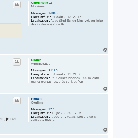
u
Chichinette 11
t
Modérateur
Messages :
14860
Enregistré le :
01 août 2013, 22:17
Localisation :
Aude (Sud Est du Minervois en limite
des Corbières) Zone 9a
H
a
u
Claude
t
Administrateur
Messages :
34180
Enregistré le :
01 août 2013, 21:06
Localisation :
06- Collines niçoises (300 m) entre
mer et montagnes, près du lit du Var.
H
a
u
Plumix
t
Confirmé
Messages :
1277
Enregistré le :
10 janv. 2020, 17:35
Localisation :
Ardèche, Vivarais, bordure de la
, je n'ai
vallée du Rhône
H
a
u