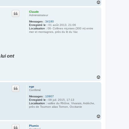
H
a
u
Claude
t
Administrateur
Messages :
34180
Enregistré le :
01 août 2013, 21:06
Localisation :
06- Collines niçoises (300 m) entre
mer et montagnes, près du lit du Var.
lui ont
H
a
u
ege
t
Confirmé
Messages :
10907
Enregistré le :
08 juil. 2015, 17:13
Localisation :
vallée du Rhône, Vivarais, Ardèche,
près de Tournon alias Tornon, Occitanie
H
a
u
Plumix
t