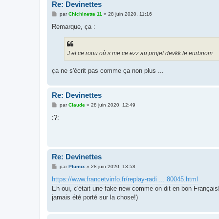
Re: Devinettes
M
par
Chichinette 11
»
28 juin 2020, 11:16
e
s
Remarque, ça :
s
a
g
e
J et ce rouu où s me ce ezz au projet devkk le eurbnom
ça ne s'écrit pas comme ça non plus ...
Re: Devinettes
M
par
Claude
»
28 juin 2020, 12:49
e
s
:?:
s
a
g
e
Re: Devinettes
M
par
Plumix
»
28 juin 2020, 13:58
e
s
https://www.francetvinfo.fr/replay-radi ... 80045.html
s
Eh oui, c'était une fake new comme on dit en bon Français!
a
g
jamais été porté sur la chose!)
e