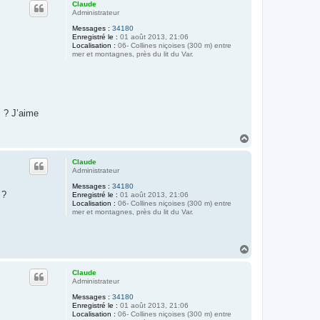
Claude
t
Administrateur
Messages :
34180
Enregistré le :
01 août 2013, 21:06
Localisation :
06- Collines niçoises (300 m) entre
mer et montagnes, près du lit du Var.
i ? J’aime
H
a
u
Claude
t
Administrateur
Messages :
34180
 ?
Enregistré le :
01 août 2013, 21:06
Localisation :
06- Collines niçoises (300 m) entre
mer et montagnes, près du lit du Var.
H
a
u
Claude
t
Administrateur
Messages :
34180
Enregistré le :
01 août 2013, 21:06
Localisation :
06- Collines niçoises (300 m) entre