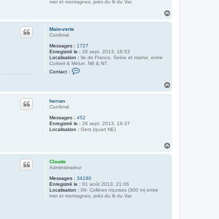
mer et montagnes, près du lit du Var.
H
a
u
Main-verte
t
Confirmé
Messages :
1727
Enregistré le :
26 sept. 2013, 16:53
Localisation :
Ile de France, Seine et marne, entre
Corbeil & Melun. N6 & N7.
C
Contact :
o
n
H
t
a
a
u
c
herran
t
t
Confirmé
e
r
Messages :
452
M
Enregistré le :
26 sept. 2013, 19:37
a
Localisation :
Gers (quart NE)
i
n
H
-
v
a
e
u
Claude
r
t
Administrateur
t
e
Messages :
34180
Enregistré le :
01 août 2013, 21:06
Localisation :
06- Collines niçoises (300 m) entre
mer et montagnes, près du lit du Var.