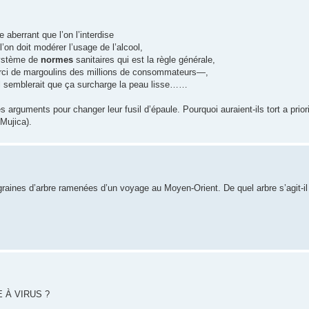
aberrant que l’on l’interdise
on doit modérer l’usage de l’alcool,
système de
normes
sanitaires qui est la règle générale,
merci de margoulins des millions de consommateurs—,
il semblerait que ça surcharge la peau lisse……
s arguments pour changer leur fusil d’épaule. Pourquoi auraient-ils tort a prior
 Mujica).
graines d’arbre ramenées d’un voyage au Moyen-Orient. De quel arbre s’agit-il
HE À VIRUS ?