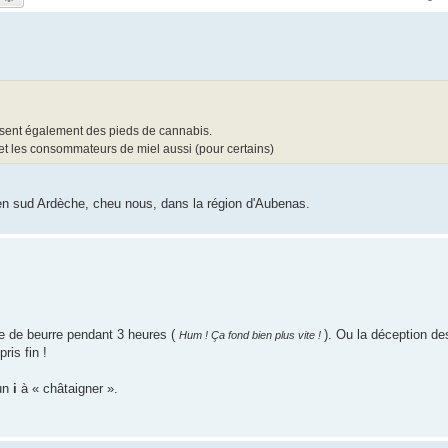
ssent également des pieds de cannabis.
 et les consommateurs de miel aussi (pour certains)
en sud Ardèche, cheu nous, dans la région d'Aubenas.
e de beurre pendant 3 heures (
). Ou la déception d
Hum ! Ça fond bien plus vite !
ris fin !
 un
i
à « châtaigner ».