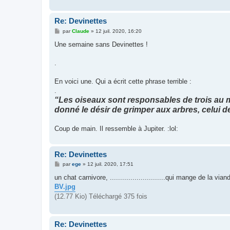
e
Re: Devinettes
M
par
Claude
»
12 juil. 2020, 16:20
e
s
Une semaine sans Devinettes !
s
a
g
.
e
En voici une. Qui a écrit cette phrase terrible :
.
“Les oiseaux sont responsables de trois au m
donné le désir de grimper aux arbres, celui d
Coup de main. Il ressemble à Jupiter. :lol:
Re: Devinettes
M
par
ege
»
12 juil. 2020, 17:51
e
s
un chat carnivore, ...........................qui mange de la vian
s
BV.jpg
a
g
(12.77 Kio) Téléchargé 375 fois
e
Re: Devinettes