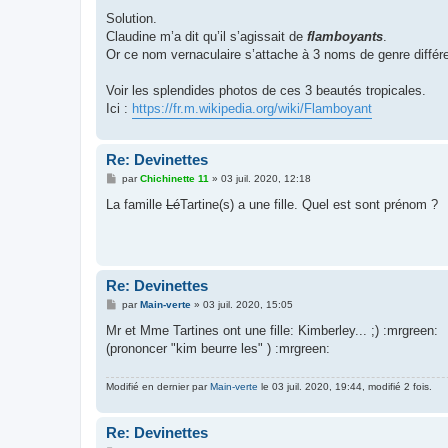
Solution.
Claudine m’a dit qu’il s’agissait de
flamboyants
.
Or ce nom vernaculaire s’attache à 3 noms de genre différ
Voir les splendides photos de ces 3 beautés tropicales.
Ici :
https://fr.m.wikipedia.org/wiki/Flamboyant
Re: Devinettes
M
par
Chichinette 11
»
03 juil. 2020, 12:18
e
s
La famille
Lé
Tartine(s) a une fille. Quel est sont prénom ?
s
a
g
e
Re: Devinettes
M
par
Main-verte
»
03 juil. 2020, 15:05
e
s
Mr et Mme Tartines ont une fille: Kimberley... ;) :mrgreen:
s
(prononcer "kim beurre les" ) :mrgreen:
a
g
e
Modifié en dernier par
Main-verte
le 03 juil. 2020, 19:44, modifié 2 fois.
Re: Devinettes