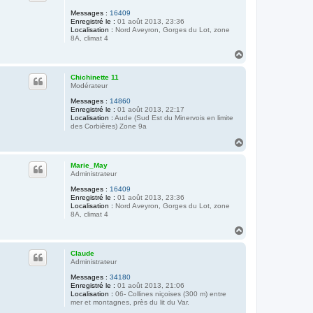
e
r
Messages :
16409
M
Enregistré le :
01 août 2013, 23:36
a
Localisation :
Nord Aveyron, Gorges du Lot, zone
i
8A, climat 4
n
-
H
v
a
e
u
r
Chichinette 11
t
t
Modérateur
e
Messages :
14860
Enregistré le :
01 août 2013, 22:17
Localisation :
Aude (Sud Est du Minervois en limite
des Corbières) Zone 9a
H
a
u
Marie_May
t
Administrateur
Messages :
16409
Enregistré le :
01 août 2013, 23:36
Localisation :
Nord Aveyron, Gorges du Lot, zone
8A, climat 4
H
a
u
Claude
t
Administrateur
Messages :
34180
Enregistré le :
01 août 2013, 21:06
Localisation :
06- Collines niçoises (300 m) entre
mer et montagnes, près du lit du Var.