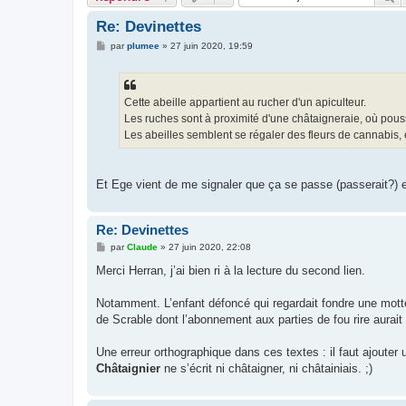
Re: Devinettes
M
par
plumee
»
27 juin 2020, 19:59
e
s
s
a
g
Cette abeille appartient au rucher d'un apiculteur.
e
Les ruches sont à proximité d'une châtaigneraie, où pou
Les abeilles semblent se régaler des fleurs de cannabis,
Et Ege vient de me signaler que ça se passe (passerait?) 
Re: Devinettes
M
par
Claude
»
27 juin 2020, 22:08
e
s
Merci Herran, j’ai bien ri à la lecture du second lien.
s
a
g
Notamment. L’enfant défoncé qui regardait fondre une mott
e
de Scrable dont l’abonnement aux parties de fou rire aurait p
Une erreur orthographique dans ces textes : il faut ajouter
Châtaignier
ne s’écrit ni châtaigner, ni châtainiais. ;)