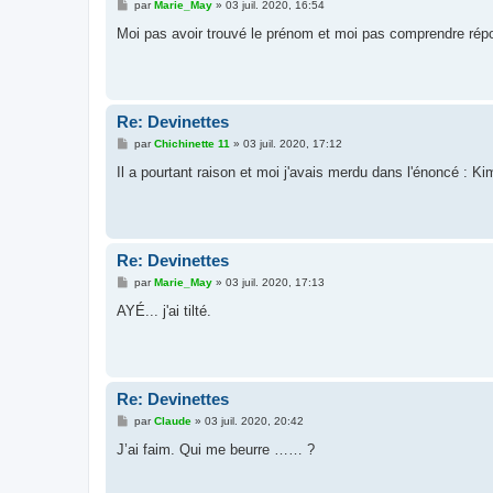
M
par
Marie_May
»
03 juil. 2020, 16:54
e
s
Moi pas avoir trouvé le prénom et moi pas comprendre répon
s
a
g
e
Re: Devinettes
M
par
Chichinette 11
»
03 juil. 2020, 17:12
e
s
Il a pourtant raison et moi j'avais merdu dans l'énoncé : Ki
s
a
g
e
Re: Devinettes
M
par
Marie_May
»
03 juil. 2020, 17:13
e
s
AYÉ... j'ai tilté.
s
a
g
e
Re: Devinettes
M
par
Claude
»
03 juil. 2020, 20:42
e
s
J’ai faim. Qui me beurre …… ?
s
a
g