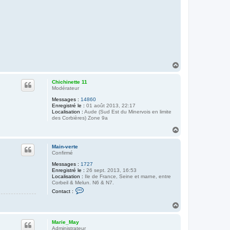
H
a
u
Chichinette 11
t
Modérateur
Messages :
14860
Enregistré le :
01 août 2013, 22:17
Localisation :
Aude (Sud Est du Minervois en limite
des Corbières) Zone 9a
H
a
u
Main-verte
t
Confirmé
Messages :
1727
Enregistré le :
26 sept. 2013, 16:53
Localisation :
Ile de France, Seine et marne, entre
Corbeil & Melun. N6 & N7.
C
Contact :
o
n
H
t
a
a
u
c
Marie_May
t
t
Administrateur