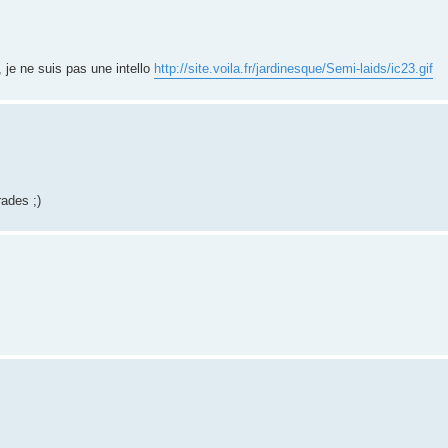
, je ne suis pas une intello
http://site.voila.fr/jardinesque/Semi-laids/ic23.gif
ades ;)