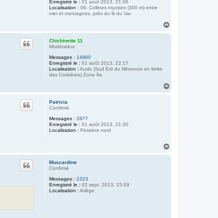
Enregistré le :
01 août 2013, 21:06
Localisation :
06- Collines niçoises (300 m) entre
mer et montagnes, près du lit du Var.
H
a
u
Chichinette 11
t
Modérateur
Messages :
14860
Enregistré le :
01 août 2013, 22:17
Localisation :
Aude (Sud Est du Minervois en limite
des Corbières) Zone 9a
H
a
u
Patricia
t
Confirmé
Messages :
2877
Enregistré le :
01 août 2013, 21:30
Localisation :
Finistère nord
H
a
u
Muscardine
t
Confirmé
Messages :
2323
Enregistré le :
02 sept. 2013, 15:09
Localisation :
Ariège