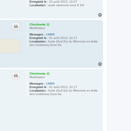
Enregistré le :
15 août 2013, 10:27
Localisation :
aude minervois zone 8 3\4
H
a
u
Chichinette 11
t
Modérateur
Messages :
14860
Enregistré le :
01 août 2013, 22:17
Localisation :
Aude (Sud Est du Minervois en limite
des Corbières) Zone 9a
H
a
u
Chichinette 11
t
Modérateur
Messages :
14860
Enregistré le :
01 août 2013, 22:17
Localisation :
Aude (Sud Est du Minervois en limite
des Corbières) Zone 9a