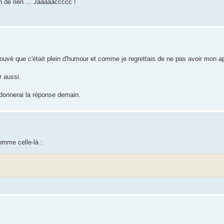
n de rien ... Jaaaaaccccc !
ai trouvé que c'était plein d'humour et comme je regrettais de ne pas avoir mon a
r aussi.
s donnerai la réponse demain.
omme celle-là :