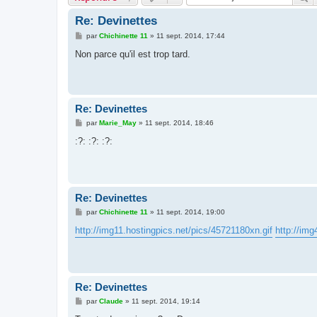
Re: Devinettes
M
par
Chichinette 11
»
11 sept. 2014, 17:44
e
s
Non parce qu'il est trop tard.
s
a
g
e
Re: Devinettes
M
par
Marie_May
»
11 sept. 2014, 18:46
e
s
:?: :?: :?:
s
a
g
e
Re: Devinettes
M
par
Chichinette 11
»
11 sept. 2014, 19:00
e
s
http://img11.hostingpics.net/pics/45721180xn.gif
http://img
s
a
g
e
Re: Devinettes
M
par
Claude
»
11 sept. 2014, 19:14
e