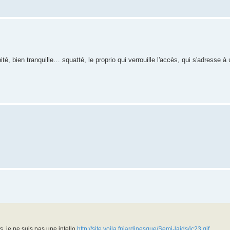
té, bien tranquille… squatté, le proprio qui verrouille l'accès, qui s'adresse à 
us, je ne suis pas une intello
http://site.voila.fr/jardinesque/Semi-laids/ic23.gif