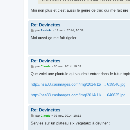
Moi non plus et c'est aussi le genre de truc qui me fait rir
Re: Devinettes
M
par
Patricia
»
12 sept. 2014, 16:39
e
s
Moi aussi ça me fait rigoler.
s
a
g
e
Re: Devinettes
M
par
Claude
»
05 nov. 2014, 18:09
e
s
Que voici une plantule qui voudrait entrer dans le futur to
s
a
g
http://nsa33.casimages.com/img/2014/11/ ... 639546.jpg
e
http://nsa33.casimages.com/img/2014/11/ ... 646625.jpg
Re: Devinettes
M
par
Claude
»
05 nov. 2014, 18:12
e
s
Servies sur un plateau six végétaux à deviner :
s
a