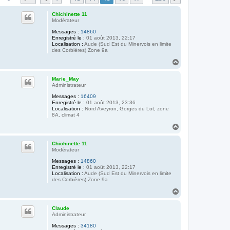
Chichinette 11
Modérateur
Messages :
14860
Enregistré le :
01 août 2013, 22:17
Localisation :
Aude (Sud Est du Minervois en limite
des Corbières) Zone 9a
H
a
u
Marie_May
t
Administrateur
Messages :
16409
Enregistré le :
01 août 2013, 23:36
Localisation :
Nord Aveyron, Gorges du Lot, zone
8A, climat 4
H
a
u
Chichinette 11
t
Modérateur
Messages :
14860
Enregistré le :
01 août 2013, 22:17
Localisation :
Aude (Sud Est du Minervois en limite
des Corbières) Zone 9a
H
a
u
Claude
t
Administrateur
Messages :
34180