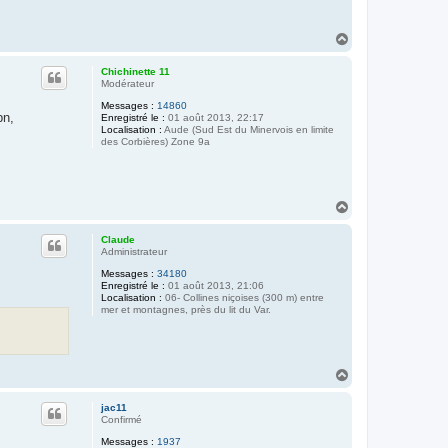
H
a
u
Chichinette 11
t
Modérateur
Messages :
14860
pn,
Enregistré le :
01 août 2013, 22:17
Localisation :
Aude (Sud Est du Minervois en limite
des Corbières) Zone 9a
H
a
u
Claude
t
Administrateur
Messages :
34180
Enregistré le :
01 août 2013, 21:06
Localisation :
06- Collines niçoises (300 m) entre
mer et montagnes, près du lit du Var.
H
a
u
jac11
t
Confirmé
Messages :
1937