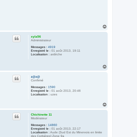
H
a
u
xyla56
t
Administrateur
Messages :
4919
Enregistré le :
01 août 2013, 19:11
Localisation :
ardèche
H
a
u
z@z@
t
Confirmé
Messages :
1590
Enregistré le :
01 août 2013, 20:46
Localisation :
uzes
H
a
u
Chichinette 11
t
Modérateur
Messages :
14860
Enregistré le :
01 août 2013, 22:17
Localisation :
Aude (Sud Est du Minervois en limite
des Corbières) Zone 9a