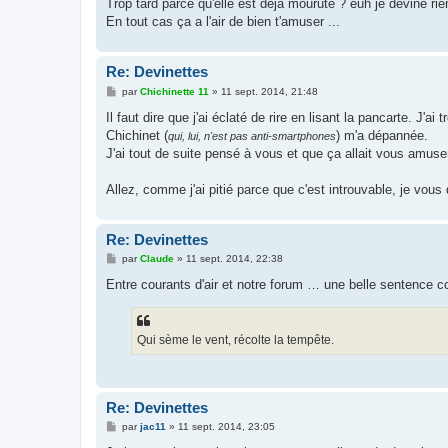
Trop tard parce qu'elle est déjà mourute ? euh je devine rie
En tout cas ça a l'air de bien t'amuser ...
Re: Devinettes
M
par
Chichinette 11
»
11 sept. 2014, 21:48
e
s
Il faut dire que j'ai éclaté de rire en lisant la pancarte. J'
s
Chichinet (
) m'a dépannée.
qui, lui, n'est pas anti-smartphones
a
g
J'ai tout de suite pensé à vous et que ça allait vous amuse
e
Allez, comme j'ai pitié parce que c'est introuvable, je vou
Re: Devinettes
M
par
Claude
»
11 sept. 2014, 22:38
e
s
Entre courants d'air et notre forum … une belle sentence c
s
a
g
e
Qui sème le vent, récolte la tempête.
Re: Devinettes
M
par
jac11
»
11 sept. 2014, 23:05
e