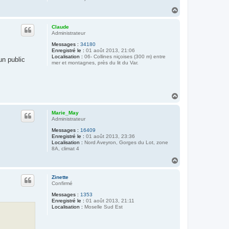
H
a
u
Claude
t
Administrateur
Messages :
34180
Enregistré le :
01 août 2013, 21:06
Localisation :
06- Collines niçoises (300 m) entre
un public
mer et montagnes, près du lit du Var.
H
a
u
Marie_May
t
Administrateur
Messages :
16409
Enregistré le :
01 août 2013, 23:36
Localisation :
Nord Aveyron, Gorges du Lot, zone
8A, climat 4
H
a
u
Zinette
t
Confirmé
Messages :
1353
Enregistré le :
01 août 2013, 21:11
Localisation :
Moselle Sud Est