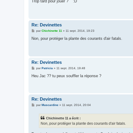
s
Trop tard pour jouer ? :D
s
a
g
e
Re: Devinettes
M
par
Chichinette 11
»
11 sept. 2014, 19:23
e
s
Non, pour protéger la plante des courants d'air fatals.
s
a
g
e
Re: Devinettes
M
par
Patricia
»
11 sept. 2014, 19:48
e
s
Heu Jac ?? tu peux souffler la réponse ?
s
a
g
e
Re: Devinettes
M
par
Muscardine
»
11 sept. 2014, 20:04
e
s
s
Chichinette 11 a écrit :
a
g
Non, pour protéger la plante des courants d'air fatals.
e