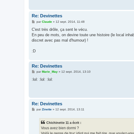
g
e
Re: Devinettes
M
par
Claude
»
12 sept. 2014, 11:48
e
s
C'est très drôle, ça sent le vécu.
s
En peu de mots, on devine toute une histoire (le local inhabi
a
g
discret avec pas mal d'humour) !
e
:D
Re: Devinettes
M
par
Marie_May
»
12 sept. 2014, 13:10
e
s
:lol: :lol: :lol:
s
a
g
e
Re: Devinettes
M
par
Zinette
»
12 sept. 2014, 13:11
e
s
s
Chichinette 11 a écrit :
a
g
Vous avez bien dormi ?
e
Voilà le genre de truc idiot qui me fait rire, que voulez-vo