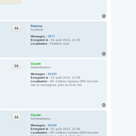
H
a
u
Patricia
t
Confirmé
Messages :
2877
Enregistré le :
01 août 2013, 21:30
Localisation :
Finistère nord
H
a
u
Claude
t
Administrateur
Messages :
34180
Enregistré le :
01 août 2013, 21:06
Localisation :
06- Collines niçoises (300 m) entre
mer et montagnes, près du lit du Var.
H
a
u
Claude
t
Administrateur
Messages :
34180
Enregistré le :
01 août 2013, 21:06
Localisation :
06- Collines niçoises (300 m) entre