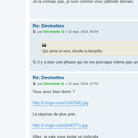
s
Je la connais pas, je suis comme vous j'attends demain.
s
a
g
e
Re: Devinettes
M
par
Chichinette 11
»
12 sept. 2014, 00:04
e
s
s
a
g
Qui sème le vent, récolte la tempête.
e
Si il y a bien une phrase qui ne me provoque même pas un so
Re: Devinettes
M
par
Chichinette 11
»
12 sept. 2014, 07:52
e
s
Vous avez bien dormi ?
s
a
g
http://i.imgur.com/x1A25dQ.jpg
e
La réponse de plus près
http://i.imgur.com/plwEPTu.jpg
Allez, je vais vous éviter un torticolis