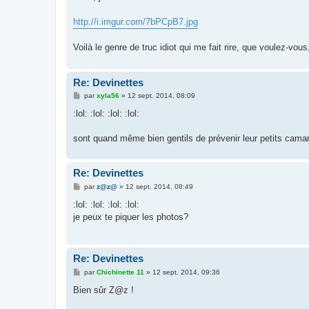
http://i.imgur.com/7bPCpB7.jpg
Voilà le genre de truc idiot qui me fait rire, que voulez-vous
Re: Devinettes
M
par
xyla56
»
12 sept. 2014, 08:09
e
s
:lol: :lol: :lol: :lol:
s
a
g
sont quand même bien gentils de prévenir leur petits camar
e
Re: Devinettes
M
par
z@z@
»
12 sept. 2014, 08:49
e
s
:lol: :lol: :lol: :lol:
s
je peux te piquer les photos?
a
g
e
Re: Devinettes
M
par
Chichinette 11
»
12 sept. 2014, 09:36
e
s
Bien sûr Z@z !
s
a