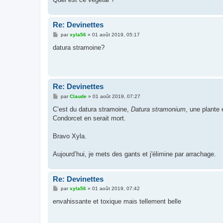
Re: Devinettes
M
par
xyla56
»
01 août 2019, 05:17
e
s
datura stramoine?
s
a
g
e
Re: Devinettes
M
par
Claude
»
01 août 2019, 07:27
e
s
C’est du datura stramoine,
Datura stramonium
, une plante
s
Condorcet en serait mort.
a
g
e
Bravo Xyla.
Aujourd’hui, je mets des gants et j'élimine par arrachage.
Re: Devinettes
M
par
xyla56
»
01 août 2019, 07:42
e
s
envahissante et toxique mais tellement belle
s
a
g