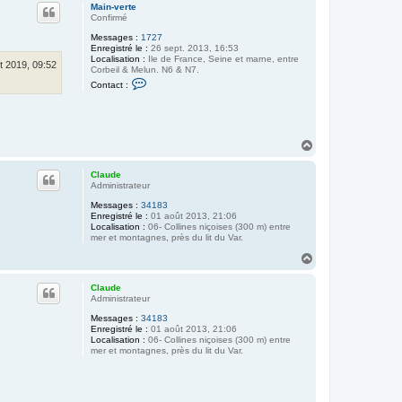
u
Main-verte
t
Confirmé
Messages :
1727
Enregistré le :
26 sept. 2013, 16:53
Localisation :
Ile de France, Seine et marne, entre
t 2019, 09:52
Corbeil & Melun. N6 & N7.
C
Contact :
o
n
t
a
c
H
t
e
a
r
u
Claude
M
t
Administrateur
a
i
Messages :
34183
n
Enregistré le :
01 août 2013, 21:06
-
Localisation :
06- Collines niçoises (300 m) entre
v
mer et montagnes, près du lit du Var.
e
r
H
t
a
e
u
Claude
t
Administrateur
Messages :
34183
Enregistré le :
01 août 2013, 21:06
Localisation :
06- Collines niçoises (300 m) entre
mer et montagnes, près du lit du Var.