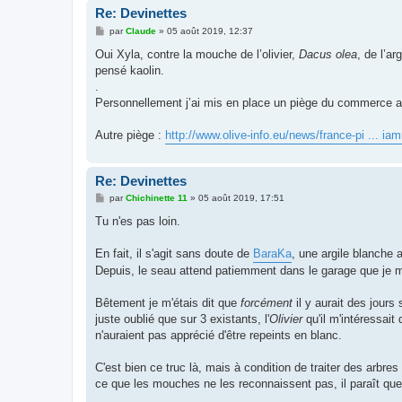
Re: Devinettes
M
par
Claude
»
05 août 2019, 12:37
e
s
Oui Xyla, contre la mouche de l’olivier,
Dacus
olea
, de l’ar
s
pensé kaolin.
a
g
.
e
Personnellement j’ai mis en place un piège du commerce a
Autre piège :
http://www.olive-info.eu/news/france-pi ... i
Re: Devinettes
M
par
Chichinette 11
»
05 août 2019, 17:51
e
s
Tu n'es pas loin.
s
a
g
En fait, il s'agit sans doute de
BaraKa
, une argile blanche 
e
Depuis, le seau attend patiemment dans le garage que je m
Bêtement je m'étais dit que
forcément
il y aurait des jours 
juste oublié que sur 3 existants, l'
Olivier
qu'il m'intéressait
n'auraient pas apprécié d'être repeints en blanc.
C'est bien ce truc là, mais à condition de traiter des arbres
ce que les mouches ne les reconnaissent pas, il paraît qu