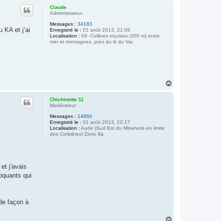
u
Claude
t
Administrateur
Messages :
34183
u KA et j’ai
Enregistré le :
01 août 2013, 21:06
Localisation :
06- Collines niçoises (300 m) entre
mer et montagnes, près du lit du Var.
H
a
u
Chichinette 11
t
Modérateur
Messages :
14860
Enregistré le :
01 août 2013, 22:17
Localisation :
Aude (Sud Est du Minervois en limite
des Corbières) Zone 9a
et j'avais
loquants qui
 de façon à
H