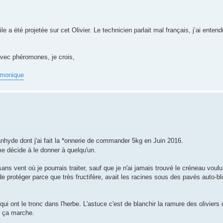
gile a été projetée sur cet Olivier. Le technicien parlait mal français, j’ai entend
vec phéromones, je crois,
ammonique
anhyde dont j'ai fait la *onnerie de commander 5kg en Juin 2016.
e décide à le donner à quelqu'un.
sans vent où je pourrais traiter, sauf que je n'ai jamais trouvé le créneau voulu 
 de protéger parce que très fructifère, avait les racines sous des pavés auto-b
 qui ont le tronc dans l'herbe. L'astuce c'est de blanchir la ramure des oliviers
e ça marche.