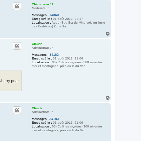
u
Chichinette 11
t
Modérateur
Messages :
14860
Enregistré le :
01 août 2013, 22:17
Localisation :
Aude (Sud Est du Minervois en limite
des Corbières) Zone 9a
H
a
u
Claude
t
Administrateur
Messages :
34183
Enregistré le :
01 août 2013, 21:06
Localisation :
06- Collines niçoises (300 m) entre
mer et montagnes, près du lit du Var.
awberry pear
H
a
u
Claude
t
Administrateur
Messages :
34183
Enregistré le :
01 août 2013, 21:06
Localisation :
06- Collines niçoises (300 m) entre
mer et montagnes, près du lit du Var.