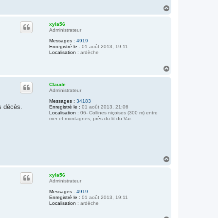
H
a
u
xyla56
t
Administrateur
Messages :
4919
Enregistré le :
01 août 2013, 19:11
Localisation :
ardèche
H
a
u
Claude
t
Administrateur
Messages :
34183
s décès.
Enregistré le :
01 août 2013, 21:06
Localisation :
06- Collines niçoises (300 m) entre
mer et montagnes, près du lit du Var.
H
a
u
xyla56
t
Administrateur
Messages :
4919
Enregistré le :
01 août 2013, 19:11
Localisation :
ardèche