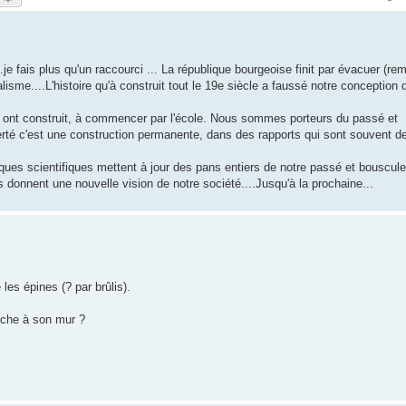
.je fais plus qu'un raccourci ... La république bourgeoise finit par évacuer (re
italisme....L'histoire qu'à construit tout le 19e siècle a faussé notre conception 
us ont construit, à commencer par l'école. Nous sommes porteurs du passé et
iberté c'est une construction permanente, dans des rapports qui sont souvent d
niques scientifiques mettent à jour des pans entiers de notre passé et bouscule
onnent une nouvelle vision de notre société....Jusqu'à la prochaine...
 les épines (? par brûlis).
oche à son mur ?