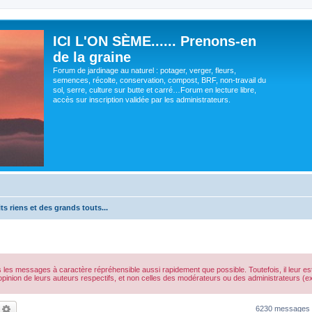
ICI L'ON SÈME...... Prenons-en
de la graine
Forum de jardinage au naturel : potager, verger, fleurs,
semences, récolte, conservation, compost, BRF, non-travail du
sol, serre, culture sur butte et carré…Forum en lecture libre,
accès sur inscription validée par les administrateurs.
ts riens et des grands touts...
s les messages à caractère répréhensible aussi rapidement que possible. Toutefois, il leur 
opinion de leurs auteurs respectifs, et non celles des modérateurs ou des administrateurs 
echercher
Recherche avancée
6230 messages