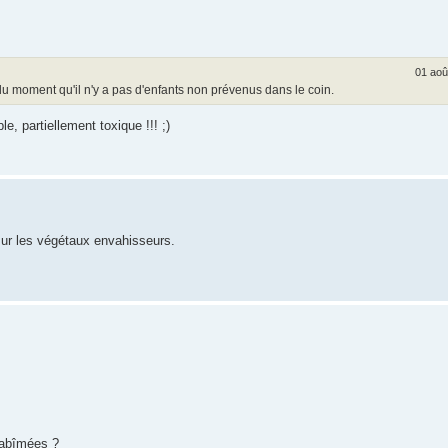
01 aoû
. du moment qu'il n'y a pas d'enfants non prévenus dans le coin.
, partiellement toxique !!! ;)
sur les végétaux envahisseurs.
i abîmées ?