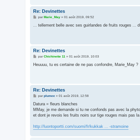
e
Re: Devinettes
M
par
Marie_May
»
01 août 2019, 09:52
e
s
... tellement belle avec ses guirlandes de fruits rouges ...
s
a
g
e
Re: Devinettes
M
par
Chichinette 11
»
01 août 2019, 10:03
e
s
Heuuuu, tu es certaine de ne pas confondre, Marie_May ?
s
a
g
e
Re: Devinettes
M
par
plumee
»
01 août 2019, 12:58
e
s
Datura = fleurs blanches
s
MMay, je me demande si tu ne confonds pas avec la phyto
a
g
et dont je revois les fruits noirs sur tige rouges mais pas la 
e
http://luontoportti.com/suomi/fr/kukkak ... -stramoine