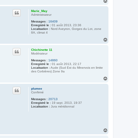
H
a
u
Marie_May
t
Administrateur
Messages :
16409
Enregistré le :
01 août 2013, 23:36
Localisation :
Nord Aveyron, Gorges du Lot, zone
8A, climat 4
H
a
u
Chichinette 11
t
Modérateur
Messages :
14860
Enregistré le :
01 août 2013, 22:17
Localisation :
Aude (Sud Est du Minervois en limite
des Corbières) Zone 9a
H
a
u
plumee
t
Confirmé
Messages :
20713
Enregistré le :
19 sept. 2013, 19:37
Localisation :
Jura méridionnal
H
a