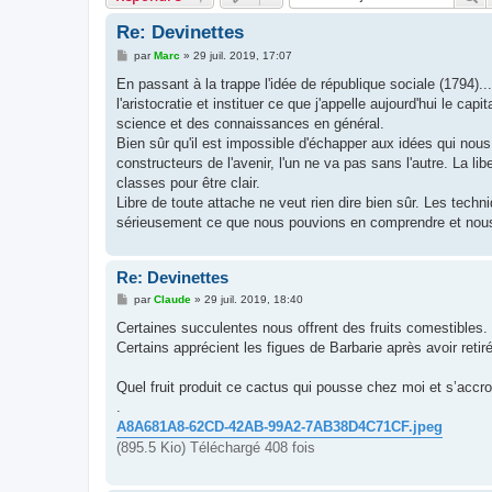
Re: Devinettes
M
par
Marc
»
29 juil. 2019, 17:07
e
s
En passant à la trappe l'idée de république sociale (1794)...
s
l'aristocratie et instituer ce que j'appelle aujourd'hui le cap
a
g
science et des connaissances en général.
e
Bien sûr qu'il est impossible d'échapper aux idées qui no
constructeurs de l'avenir, l'un ne va pas sans l'autre. La l
classes pour être clair.
Libre de toute attache ne veut rien dire bien sûr. Les tech
sérieusement ce que nous pouvions en comprendre et nous d
Re: Devinettes
M
par
Claude
»
29 juil. 2019, 18:40
e
s
Certaines succulentes nous offrent des fruits comestibles.
s
Certains apprécient les figues de Barbarie après avoir retiré
a
g
e
Quel fruit produit ce cactus qui pousse chez moi et s’accr
.
A8A681A8-62CD-42AB-99A2-7AB38D4C71CF.jpeg
(895.5 Kio) Téléchargé 408 fois