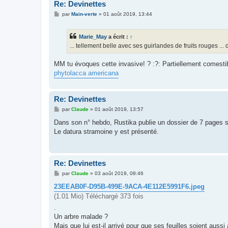
Re: Devinettes
M
par
Main-verte
»
01 août 2019, 13:44
e
s
s
Marie_May
a écrit :
↑
a
g
... tellement belle avec ses guirlandes de fruits rouges ..
e
MM tu évoques cette invasive! ? :?: Partiellement comestible
phytolacca americana
Re: Devinettes
M
par
Claude
»
01 août 2019, 13:57
e
s
Dans son n° hebdo, Rustika publie un dossier de 7 pages 
s
Le datura stramoine y est présenté.
a
g
e
Re: Devinettes
M
par
Claude
»
03 août 2019, 08:46
e
s
23EEAB0F-D95B-499E-9ACA-4E112E5991F6.jpeg
s
(1.01 Mio) Téléchargé 373 fois
a
g
.
e
Un arbre malade ?
Mais que lui est-il arrivé pour que ses feuilles soient auss