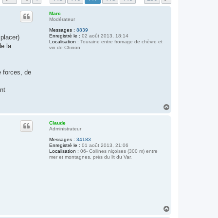
Marc
Modérateur
Messages :
8839
Enregistré le :
02 août 2013, 18:14
mplacer)
Localisation :
Touraine entre fromage de chèvre et
de la
vin de Chinon
e forces, de
nt
H
a
u
Claude
t
Administrateur
Messages :
34183
Enregistré le :
01 août 2013, 21:06
Localisation :
06- Collines niçoises (300 m) entre
mer et montagnes, près du lit du Var.
H
a