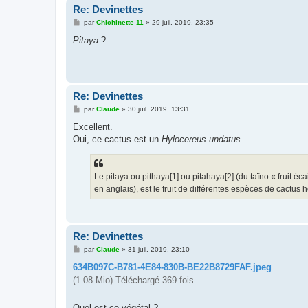
Re: Devinettes
M
par
Chichinette 11
»
29 juil. 2019, 23:35
e
s
Pitaya
?
s
a
g
e
Re: Devinettes
M
par
Claude
»
30 juil. 2019, 13:31
e
s
Excellent.
s
Oui, ce cactus est un
Hylocereus undatus
a
g
e
Le pitaya ou pithaya[1] ou pitahaya[2] (du taïno « fruit é
en anglais), est le fruit de différentes espèces de cactus
Re: Devinettes
M
par
Claude
»
31 juil. 2019, 23:10
e
s
634B097C-B781-4E84-830B-BE22B8729FAF.jpeg
s
(1.08 Mio) Téléchargé 369 fois
a
g
.
e
Quel est ce végétal ?