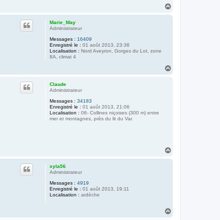
H
a
u
Marie_May
t
Administrateur
Messages :
16409
Enregistré le :
01 août 2013, 23:36
Localisation :
Nord Aveyron, Gorges du Lot, zone
8A, climat 4
H
a
u
Claude
t
Administrateur
Messages :
34183
Enregistré le :
01 août 2013, 21:06
Localisation :
06- Collines niçoises (300 m) entre
mer et montagnes, près du lit du Var.
H
a
u
xyla56
t
Administrateur
Messages :
4919
Enregistré le :
01 août 2013, 19:11
Localisation :
ardèche
H
a