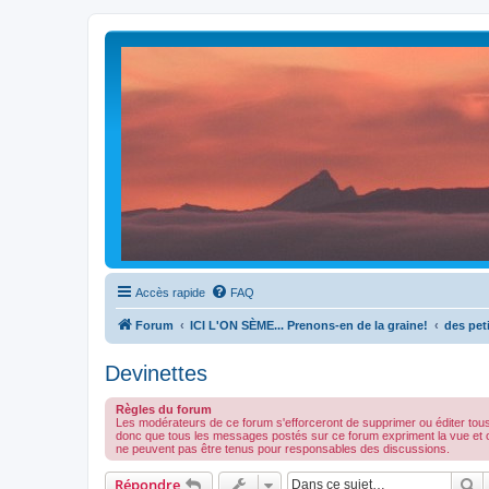
Accès rapide
FAQ
Forum
ICI L'ON SÈME... Prenons-en de la graine!
des peti
Devinettes
Règles du forum
Les modérateurs de ce forum s'efforceront de supprimer ou éditer tou
donc que tous les messages postés sur ce forum expriment la vue et 
ne peuvent pas être tenus pour responsables des discussions.
R
Répondre