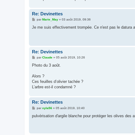
Re: Devinettes
M
par
Marie_May
»
03 août 2019, 09:36
e
s
Je me suis effectivement trompée. Ce n'est pas le datura au
s
a
g
e
Re: Devinettes
M
par
Claude
»
05 août 2019, 10:26
e
s
Photo du 3 août.
s
a
g
Alors ?
e
Ces feuilles d’olivier tachée ?
L’arbre est-il condamné ?
Re: Devinettes
M
par
xyla56
»
05 août 2019, 10:40
e
s
pulvérisation d'argile blanche pour protéger les olives des
s
a
g
e