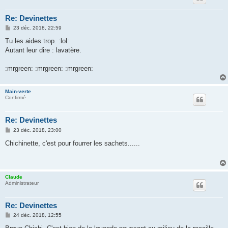
Re: Devinettes
M
23 déc. 2018, 22:59
e
s
Tu les aides trop. :lol:
s
Autant leur dire : lavatère.
a
g
e
:mrgreen: :mrgreen: :mrgreen:
Main-verte
Confirmé
Re: Devinettes
M
23 déc. 2018, 23:00
e
s
Chichinette, c'est pour fourrer les sachets......
s
a
g
e
Claude
Administrateur
Re: Devinettes
M
24 déc. 2018, 12:55
e
s