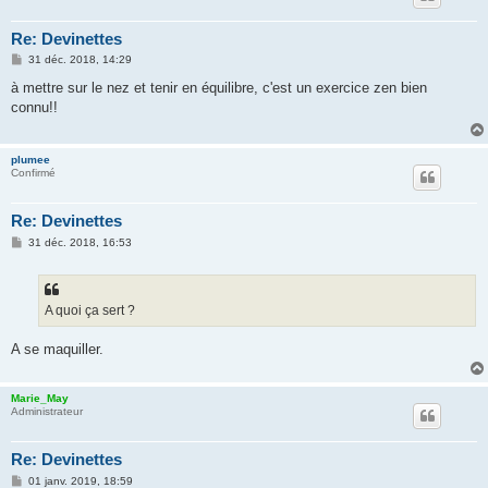
Re: Devinettes
M
31 déc. 2018, 14:29
e
s
à mettre sur le nez et tenir en équilibre, c'est un exercice zen bien
s
connu!!
a
g
e
plumee
Confirmé
Re: Devinettes
M
31 déc. 2018, 16:53
e
s
s
a
g
A quoi ça sert ?
e
A se maquiller.
Marie_May
Administrateur
Re: Devinettes
M
01 janv. 2019, 18:59