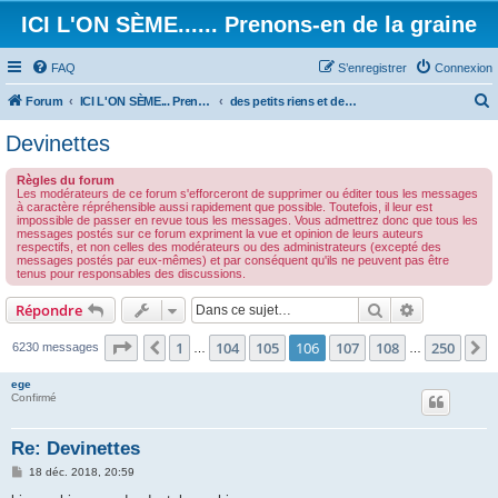
ICI L'ON SÈME...... Prenons-en de la graine
FAQ
S’enregistrer
Connexion
Forum
ICI L'ON SÈME... Prenons-en de la graine!
des petits riens et des grands touts...
e
Devinettes
c
Règles du forum
h
Les modérateurs de ce forum s'efforceront de supprimer ou éditer tous les messages
à caractère répréhensible aussi rapidement que possible. Toutefois, il leur est
e
impossible de passer en revue tous les messages. Vous admettrez donc que tous les
messages postés sur ce forum expriment la vue et opinion de leurs auteurs
r
respectifs, et non celles des modérateurs ou des administrateurs (excepté des
messages postés par eux-mêmes) et par conséquent qu'ils ne peuvent pas être
c
tenus pour responsables des discussions.
h
Rechercher
Recherche 
Répondre
e
r
Page
106
sur
250
1
104
105
106
107
108
250
Précédente
S
6230 messages
…
…
ege
Confirmé
Re: Devinettes
M
18 déc. 2018, 20:59
e
s