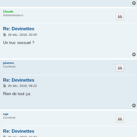
g
e
Claude
Administrateur
Re: Devinettes
M
29 déc. 2018, 20:05
e
s
Un truc sessuel ?
s
a
g
e
plumee
Confirmé
Re: Devinettes
M
30 déc. 2018, 08:22
e
s
Rien de tout ça.
s
a
g
e
ege
Confirmé
Re: Devinettes
M