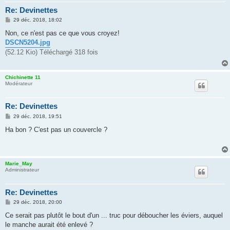
Re: Devinettes
M
29 déc. 2018, 18:02
e
s
Non, ce n'est pas ce que vous croyez!
s
DSCN5204.jpg
a
g
(52.12 Kio) Téléchargé 318 fois
e
Chichinette 11
Modérateur
Re: Devinettes
M
29 déc. 2018, 19:51
e
s
Ha bon ? C'est pas un couvercle ?
s
a
g
e
Marie_May
Administrateur
Re: Devinettes
M
29 déc. 2018, 20:00
e
s
Ce serait pas plutôt le bout d'un ... truc pour déboucher les éviers, auquel
s
le manche aurait été enlevé ?
a