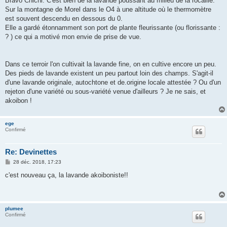
Bravo Chichi. C'est bien de la lavande poussant au milieu de la rocaille.
s
Sur la montagne de Morel dans le O4 à une altitude où le thermomètre
a
g
est souvent descendu en dessous du 0.
e
Elle a gardé étonnamment son port de plante fleurissante (ou florissante :
? ) ce qui a motivé mon envie de prise de vue.
Dans ce terroir l'on cultivait la lavande fine, on en cultive encore un peu.
Des pieds de lavande existent un peu partout loin des champs. S'agit-il
d'une lavande originale, autochtone et de.origine locale attestée ? Ou d'un
rejeton d'une variété ou sous-variété venue d'ailleurs ? Je ne sais, et
akoibon !
ege
Confirmé
Re: Devinettes
M
28 déc. 2018, 17:23
e
s
c'est nouveau ça, la lavande akoiboniste!!
s
a
g
e
plumee
Confirmé