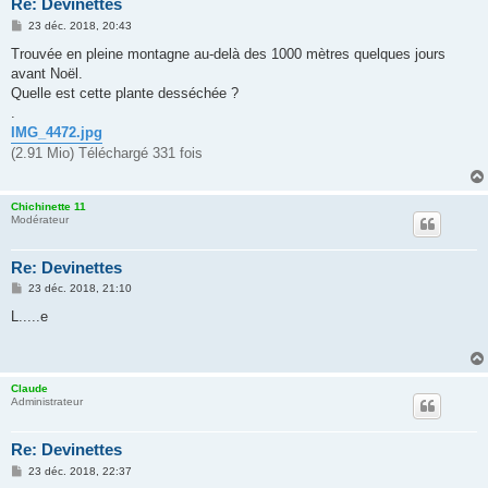
Re: Devinettes
M
23 déc. 2018, 20:43
e
s
Trouvée en pleine montagne au-delà des 1000 mètres quelques jours
s
avant Noël.
a
g
Quelle est cette plante desséchée ?
e
.
IMG_4472.jpg
(2.91 Mio) Téléchargé 331 fois
Chichinette 11
Modérateur
Re: Devinettes
M
23 déc. 2018, 21:10
e
s
L.....e
s
a
g
e
Claude
Administrateur
Re: Devinettes
M
23 déc. 2018, 22:37
e