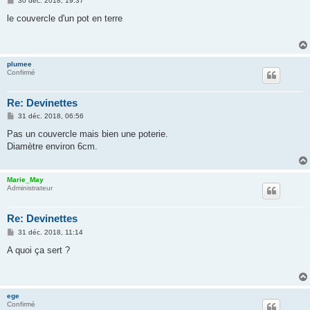
30 déc. 2018, 19:37
e
s
le couvercle d'un pot en terre
s
a
g
e
plumee
Confirmé
Re: Devinettes
M
31 déc. 2018, 06:56
e
s
Pas un couvercle mais bien une poterie.
s
Diamètre environ 6cm.
a
g
e
Marie_May
Administrateur
Re: Devinettes
M
31 déc. 2018, 11:14
e
s
A quoi ça sert ?
s
a
g
e
ege
Confirmé