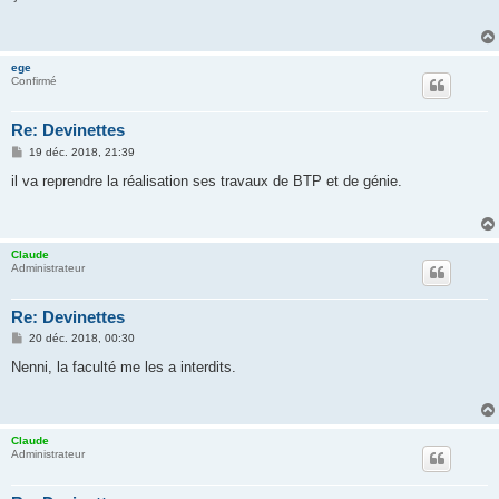
s
a
g
e
ege
Confirmé
Re: Devinettes
M
19 déc. 2018, 21:39
e
s
il va reprendre la réalisation ses travaux de BTP et de génie.
s
a
g
e
Claude
Administrateur
Re: Devinettes
M
20 déc. 2018, 00:30
e
s
Nenni, la faculté me les a interdits.
s
a
g
e
Claude
Administrateur