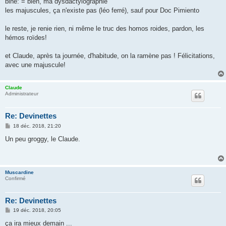
bine: = bien, ma dysdactylographie
s
les majuscules, ça n'existe pas (léo ferré), sauf pour Doc Pimiento
a
g
e
le reste, je renie rien, ni même le truc des homos roides, pardon, les
hémos roïdes!
et Claude, après ta journée, d'habitude, on la ramène pas ! Félicitations,
avec une majuscule!
Claude
Administrateur
Re: Devinettes
M
18 déc. 2018, 21:20
e
s
Un peu groggy, le Claude.
s
a
g
e
Muscardine
Confirmé
Re: Devinettes
M
19 déc. 2018, 20:05
e
s
ça ira mieux demain ...