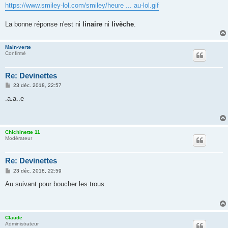
s
https://www.smiley-lol.com/smiley/heure ... au-lol.gif
s
a
g
La bonne réponse n'est ni
linaire
ni
livèche
.
e
Main-verte
Confirmé
Re: Devinettes
M
23 déc. 2018, 22:57
e
s
.a.a..e
s
a
g
e
Chichinette 11
Modérateur
Re: Devinettes
M
23 déc. 2018, 22:59
e
s
Au suivant pour boucher les trous.
s
a
g
e
Claude
Administrateur