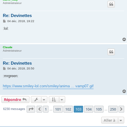
Administrateur
Re: Devinettes
M
04 déc. 2018, 19:22
e
s
:lol:
s
a
g
e
Claude
Administrateur
Re: Devinettes
M
04 déc. 2018, 20:50
e
s
:mrgreen:
s
a
g
https://www.smiley-lol.com/smiley/anima ... vamp07.gif
e
Répondre
Page
103
sur
250
1
101
102
103
104
105
250
Précédente
S
6230 messages
…
…
Aller à