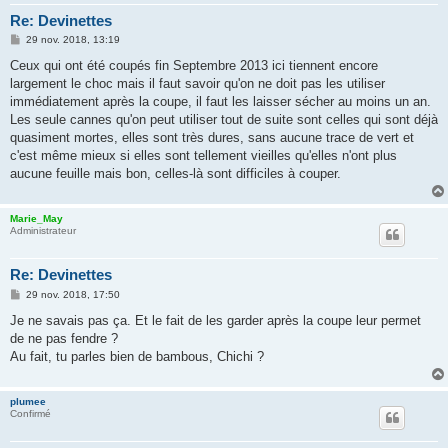
Re: Devinettes
M
29 nov. 2018, 13:19
e
s
Ceux qui ont été coupés fin Septembre 2013 ici tiennent encore
s
largement le choc mais il faut savoir qu'on ne doit pas les utiliser
a
g
immédiatement après la coupe, il faut les laisser sécher au moins un an.
e
Les seule cannes qu'on peut utiliser tout de suite sont celles qui sont déjà
quasiment mortes, elles sont très dures, sans aucune trace de vert et
c'est même mieux si elles sont tellement vieilles qu'elles n'ont plus
aucune feuille mais bon, celles-là sont difficiles à couper.
Marie_May
Administrateur
Re: Devinettes
M
29 nov. 2018, 17:50
e
s
Je ne savais pas ça. Et le fait de les garder après la coupe leur permet
s
de ne pas fendre ?
a
g
Au fait, tu parles bien de bambous, Chichi ?
e
plumee
Confirmé