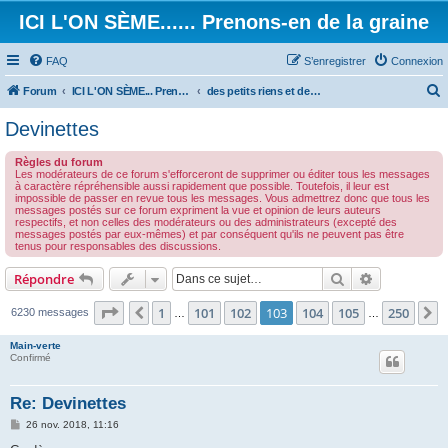
ICI L'ON SÈME...... Prenons-en de la graine
FAQ
S’enregistrer
Connexion
Forum
ICI L'ON SÈME... Prenons-en de la graine!
des petits riens et des grands touts...
e
Devinettes
c
Règles du forum
h
Les modérateurs de ce forum s'efforceront de supprimer ou éditer tous les messages
à caractère répréhensible aussi rapidement que possible. Toutefois, il leur est
e
impossible de passer en revue tous les messages. Vous admettrez donc que tous les
messages postés sur ce forum expriment la vue et opinion de leurs auteurs
r
respectifs, et non celles des modérateurs ou des administrateurs (excepté des
messages postés par eux-mêmes) et par conséquent qu'ils ne peuvent pas être
c
tenus pour responsables des discussions.
h
Rechercher
Recherche 
Répondre
e
r
Page
103
sur
250
1
101
102
103
104
105
250
Précédente
S
6230 messages
…
…
Main-verte
Confirmé
Re: Devinettes
M
26 nov. 2018, 11:16
e
s