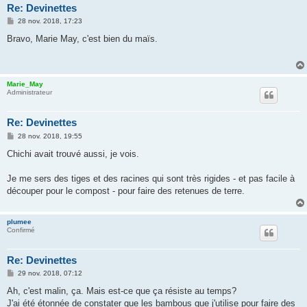
Re: Devinettes
M
28 nov. 2018, 17:23
e
s
Bravo, Marie May, c'est bien du maïs.
s
a
g
e
Marie_May
Administrateur
Re: Devinettes
M
28 nov. 2018, 19:55
e
s
Chichi avait trouvé aussi, je vois.
s
a
g
Je me sers des tiges et des racines qui sont très rigides - et pas facile à
e
découper pour le compost - pour faire des retenues de terre.
plumee
Confirmé
Re: Devinettes
M
29 nov. 2018, 07:12
e
s
Ah, c'est malin, ça. Mais est-ce que ça résiste au temps?
s
J'ai été étonnée de constater que les bambous que j'utilise pour faire des
a