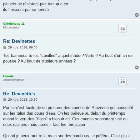
g
piquets ne résistent pas tant que ça:
e
ils finissent par se fendre .
Chichinette 11
Modérateur
Re: Devinettes
M
29 nov. 2018, 09:56
e
s
Tes bambous tu les "cueilles" à quel stade ? Verts ? Au bout d'un an de
s
pousse ? Au bout de plusieurs années ?
a
g
e
Claude
Administrateur
Re: Devinettes
M
29 nov. 2018, 10:30
e
s
Par ici c'est facile de se procurer des cannes de Provence qui poussent
s
sur les talus des cours d'eau. On les préleve au début du printemps
a
g
quand le vert des "tiges" a bien durci. Ces cannes supportent une ou
e
deux saisons mais après il faut les remplacer.
Quand je peux mettre la main sur des bambous, je préfère. C'est plus