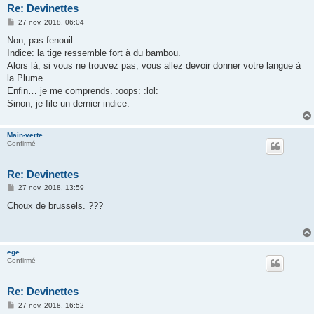
Re: Devinettes
M
27 nov. 2018, 06:04
e
s
Non, pas fenouil.
s
Indice: la tige ressemble fort à du bambou.
a
g
Alors là, si vous ne trouvez pas, vous allez devoir donner votre langue à
e
la Plume.
Enfin… je me comprends. :oops: :lol:
Sinon, je file un dernier indice.
Main-verte
Confirmé
Re: Devinettes
M
27 nov. 2018, 13:59
e
s
Choux de brussels. ???
s
a
g
e
ege
Confirmé
Re: Devinettes
M
27 nov. 2018, 16:52
e