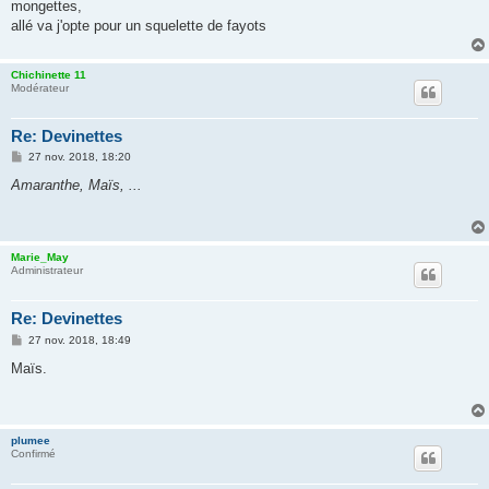
mongettes,
allé va j'opte pour un squelette de fayots
Chichinette 11
Modérateur
Re: Devinettes
M
27 nov. 2018, 18:20
e
s
Amaranthe, Maïs, ...
s
a
g
e
Marie_May
Administrateur
Re: Devinettes
M
27 nov. 2018, 18:49
e
s
Maïs.
s
a
g
e
plumee
Confirmé