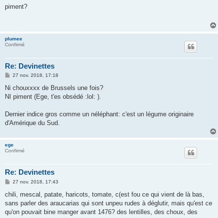
s
piment?
s
a
g
e
plumee
Confirmé
Re: Devinettes
M
27 nov. 2018, 17:18
e
s
Ni chouxxxx de Brussels une fois?
s
NI piment (Ege, t'es obsédé :lol: ).
a
g
e
Dernier indice gros comme un néléphant: c'est un légume originaire
d'Amérique du Sud.
ege
Confirmé
Re: Devinettes
M
27 nov. 2018, 17:43
e
s
chili, mescal, patate, haricots, tomate, c(est fou ce qui vient de là bas,
s
sans parler des araucarias qui sont unpeu rudes à déglutir, mais qu'est ce
a
g
qu'on pouvait bine manger avant 1476? des lentilles, des choux, des
e