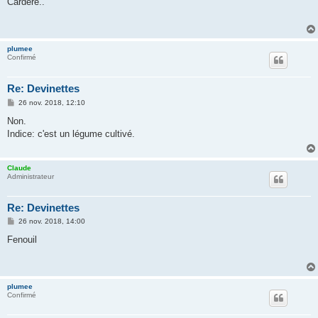
Cardère..
s
a
g
e
plumee
Confirmé
Re: Devinettes
M
26 nov. 2018, 12:10
e
s
Non.
s
Indice: c'est un légume cultivé.
a
g
e
Claude
Administrateur
Re: Devinettes
M
26 nov. 2018, 14:00
e
s
Fenouil
s
a
g
e
plumee
Confirmé