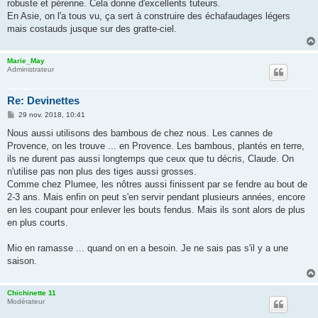
robuste et pérenne. Cela donne d'excellents tuteurs.
En Asie, on l'a tous vu, ça sert à construire des échafaudages légers
mais costauds jusque sur des gratte-ciel.
Marie_May
Administrateur
Re: Devinettes
M
29 nov. 2018, 10:41
e
s
Nous aussi utilisons des bambous de chez nous. Les cannes de
s
Provence, on les trouve ... en Provence. Les bambous, plantés en terre,
a
g
ils ne durent pas aussi longtemps que ceux que tu décris, Claude. On
e
n'utilise pas non plus des tiges aussi grosses.
Comme chez Plumee, les nôtres aussi finissent par se fendre au bout de
2-3 ans. Mais enfin on peut s'en servir pendant plusieurs années, encore
en les coupant pour enlever les bouts fendus. Mais ils sont alors de plus
en plus courts.
Mio en ramasse ... quand on en a besoin. Je ne sais pas s'il y a une
saison.
Chichinette 11
Modérateur