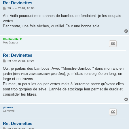
Re: Devinettes
M
29 nov. 2018, 18:08
e
s
Ah! Voilà pourquoi mes cannes de bambou se fendaient: je les coupais
s
vertes.
a
g
Par contre, une fois sèches, duraille! Faut une bonne scie.
e
Chichinette 11
Modérateur
Re: Devinettes
M
29 nov. 2018, 18:26
e
s
Oui, je parlais des bambous. Avec "Monstre-Bambou " dans mon ancien
s
jardin (
), je m'étais renseignée en long, en
dont vous vous souvenez peut-être
a
g
large et en travers.
e
Plumee, tu peux les couper vertes mais à l'automne parce qu'avant elles
sont trop gorgées de sève. L'année de stockage leur permet de durcir et
consolider les fibres.
plumee
Confirmé
Re: Devinettes
M
30 nov. 2018, 07:21