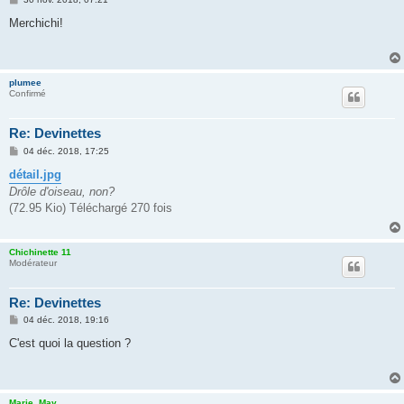
e
s
Merchichi!
s
a
g
e
plumee
Confirmé
Re: Devinettes
M
04 déc. 2018, 17:25
e
s
détail.jpg
s
Drôle d'oiseau, non?
a
g
(72.95 Kio) Téléchargé 270 fois
e
Chichinette 11
Modérateur
Re: Devinettes
M
04 déc. 2018, 19:16
e
s
C'est quoi la question ?
s
a
g
e
Marie_May