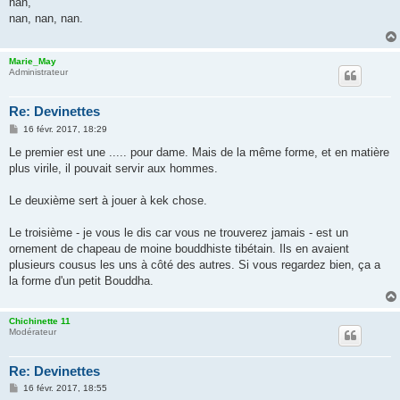
nan,
s
nan, nan, nan.
a
g
e
Marie_May
Administrateur
Re: Devinettes
M
16 févr. 2017, 18:29
e
s
Le premier est une ..... pour dame. Mais de la même forme, et en matière
s
plus virile, il pouvait servir aux hommes.
a
g
e
Le deuxième sert à jouer à kek chose.
Le troisième - je vous le dis car vous ne trouverez jamais - est un
ornement de chapeau de moine bouddhiste tibétain. Ils en avaient
plusieurs cousus les uns à côté des autres. Si vous regardez bien, ça a
la forme d'un petit Bouddha.
Chichinette 11
Modérateur
Re: Devinettes
M
16 févr. 2017, 18:55
e