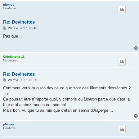
plumee
Confirmé
Re: Devinettes
M
28 févr. 2017, 06:40
e
s
Pas que…
s
a
g
e
Chichinette 11
Modérateur
Re: Devinettes
M
28 févr. 2017, 08:29
e
s
Comment veux-tu qu'on devine ce que sont ces filaments desséchés ?
s
:roll:
a
g
Ça pourrait être n'importe quoi, y compris du
Liseron
parce que c'est la
e
tête qu'il a chez moi en ce moment.
Mais bon, vu que tu as mis que c'était un semis d'
Asperge
...
plumee
Confirmé