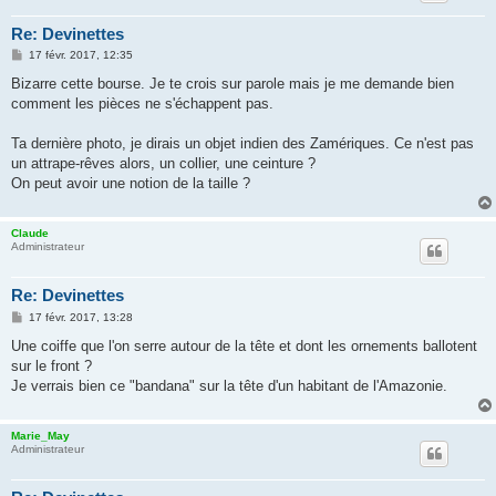
Re: Devinettes
M
17 févr. 2017, 12:35
e
s
Bizarre cette bourse. Je te crois sur parole mais je me demande bien
s
comment les pièces ne s'échappent pas.
a
g
e
Ta dernière photo, je dirais un objet indien des Zamériques. Ce n'est pas
un attrape-rêves alors, un collier, une ceinture ?
On peut avoir une notion de la taille ?
Claude
Administrateur
Re: Devinettes
M
17 févr. 2017, 13:28
e
s
Une coiffe que l'on serre autour de la tête et dont les ornements ballotent
s
sur le front ?
a
g
Je verrais bien ce "bandana" sur la tête d'un habitant de l'Amazonie.
e
Marie_May
Administrateur