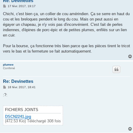
Re: Devinettes
M
17 févr. 2017, 19:17
e
s
Chichi, c'est bien ça, un collier de cou amérindien. Ça se serre en haut du
s
cou et les breloques pendent le long du cou. Mais on peut aussi en
a
g
égayer un chapeau, je n'y vois pas d'inconvénient. C'est fait de perles
e
indiennes, d'épines de porc-épic et de petites plumes, enfilés sur un lien
en cuir.
Pour la bourse, ça fonctionne très bien parce que les pièces tirent le tricot
vers le bas et la fermeture se fait automatiquement.
plumee
Confirmé
Re: Devinettes
M
18 févr. 2017, 18:41
e
s
:?:
s
a
g
e
FICHIERS JOINTS
DSCN2241.jpg
(472.53 Kio) Téléchargé 308 fois