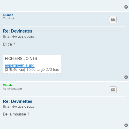
a
g
e
plumee
Confirmé
Re: Devinettes
M
27 févr. 2017, 09:53
e
s
Et ça ?
s
a
g
e
FICHIERS JOINTS
aspergsemis.jpg
(378.46 Kio) Téléchargé 270 fois
Claude
Administrateur
Re: Devinettes
M
27 févr. 2017, 10:10
e
s
De la mousse ?
s
a
g
e