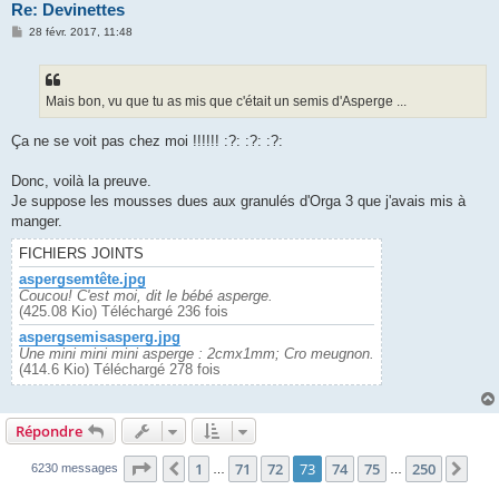
Re: Devinettes
M
28 févr. 2017, 11:48
e
s
s
a
g
Mais bon, vu que tu as mis que c'était un semis d'Asperge ...
e
Ça ne se voit pas chez moi !!!!!! :?: :?: :?:
Donc, voilà la preuve.
Je suppose les mousses dues aux granulés d'Orga 3 que j'avais mis à
manger.
FICHIERS JOINTS
aspergsemtête.jpg
Coucou! C'est moi, dit le bébé asperge.
(425.08 Kio) Téléchargé 236 fois
aspergsemisasperg.jpg
Une mini mini mini asperge : 2cmx1mm; Cro meugnon.
(414.6 Kio) Téléchargé 278 fois
Répondre
Page
73
sur
250
1
71
72
73
74
75
250
Précédente
Sui
6230 messages
…
…