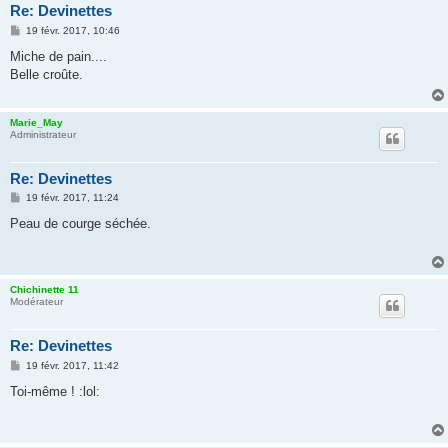
Re: Devinettes
M
19 févr. 2017, 10:46
e
s
Miche de pain....
s
Belle croûte.
a
g
e
Marie_May
Administrateur
Re: Devinettes
M
19 févr. 2017, 11:24
e
s
Peau de courge séchée.
s
a
g
e
Chichinette 11
Modérateur
Re: Devinettes
M
19 févr. 2017, 11:42
e
s
Toi-même ! :lol:
s
a
g
e