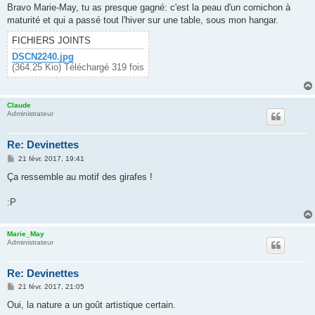
Bravo Marie-May, tu as presque gagné: c'est la peau d'un cornichon à
maturité et qui a passé tout l'hiver sur une table, sous mon hangar.
FICHIERS JOINTS
DSCN2240.jpg
(364.25 Kio) Téléchargé 319 fois
Claude
Administrateur
Re: Devinettes
M
21 févr. 2017, 19:41
e
s
Ça ressemble au motif des girafes !
s
a
g
:P
e
Marie_May
Administrateur
Re: Devinettes
M
21 févr. 2017, 21:05
e
s
Oui, la nature a un goût artistique certain.
s