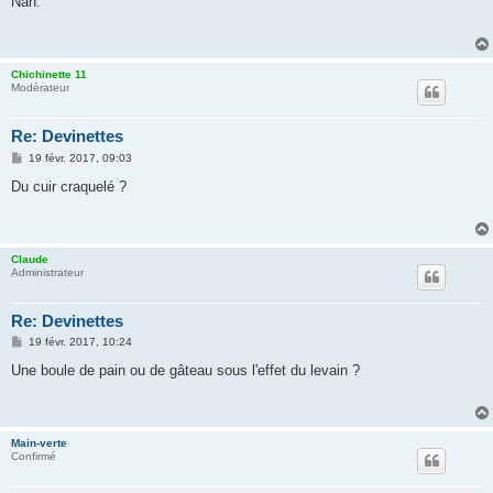
Nan.
s
a
g
e
Chichinette 11
Modérateur
Re: Devinettes
M
19 févr. 2017, 09:03
e
s
Du cuir craquelé ?
s
a
g
e
Claude
Administrateur
Re: Devinettes
M
19 févr. 2017, 10:24
e
s
Une boule de pain ou de gâteau sous l'effet du levain ?
s
a
g
e
Main-verte
Confirmé