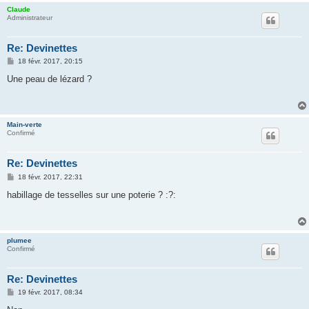
Claude
Administrateur
Re: Devinettes
M
18 févr. 2017, 20:15
e
s
Une peau de lézard ?
s
a
g
e
Main-verte
Confirmé
Re: Devinettes
M
18 févr. 2017, 22:31
e
s
habillage de tesselles sur une poterie ? :?:
s
a
g
e
plumee
Confirmé
Re: Devinettes
M
19 févr. 2017, 08:34
e
s