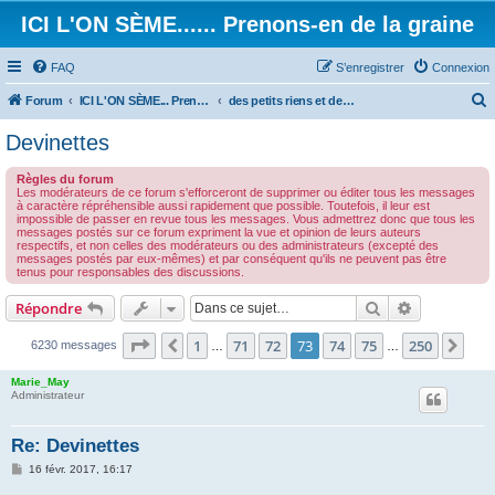
ICI L'ON SÈME...... Prenons-en de la graine
FAQ
S’enregistrer
Connexion
Forum
ICI L'ON SÈME... Prenons-en de la graine!
des petits riens et des grands touts...
e
Devinettes
c
Règles du forum
h
Les modérateurs de ce forum s'efforceront de supprimer ou éditer tous les messages
à caractère répréhensible aussi rapidement que possible. Toutefois, il leur est
e
impossible de passer en revue tous les messages. Vous admettrez donc que tous les
messages postés sur ce forum expriment la vue et opinion de leurs auteurs
r
respectifs, et non celles des modérateurs ou des administrateurs (excepté des
messages postés par eux-mêmes) et par conséquent qu'ils ne peuvent pas être
c
tenus pour responsables des discussions.
h
Rechercher
Recherche 
Répondre
e
r
Page
73
sur
250
1
71
72
73
74
75
250
Précédente
Sui
6230 messages
…
…
Marie_May
Administrateur
Re: Devinettes
M
16 févr. 2017, 16:17
e
s