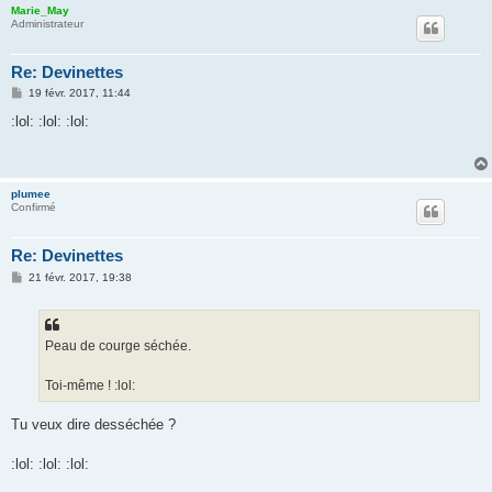
Marie_May
Administrateur
Re: Devinettes
M
19 févr. 2017, 11:44
e
s
:lol: :lol: :lol:
s
a
g
e
plumee
Confirmé
Re: Devinettes
M
21 févr. 2017, 19:38
e
s
s
a
g
Peau de courge séchée.
e
Toi-même ! :lol:
Tu veux dire desséchée ?
:lol: :lol: :lol: