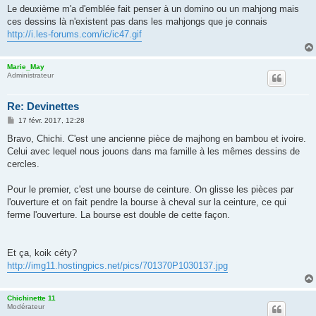
s
Le deuxième m'a d'emblée fait penser à un domino ou un mahjong mais
s
ces dessins là n'existent pas dans les mahjongs que je connais
a
g
http://i.les-forums.com/ic/ic47.gif
e
Marie_May
Administrateur
Re: Devinettes
M
17 févr. 2017, 12:28
e
s
Bravo, Chichi. C'est une ancienne pièce de majhong en bambou et ivoire.
s
Celui avec lequel nous jouons dans ma famille à les mêmes dessins de
a
g
cercles.
e
Pour le premier, c'est une bourse de ceinture. On glisse les pièces par
l'ouverture et on fait pendre la bourse à cheval sur la ceinture, ce qui
ferme l'ouverture. La bourse est double de cette façon.
Et ça, koik céty?
http://img11.hostingpics.net/pics/701370P1030137.jpg
Chichinette 11
Modérateur