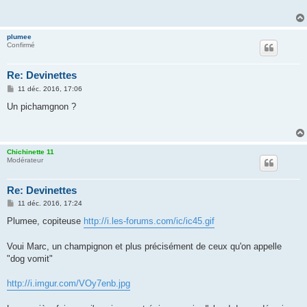
a
g
e
plumee
Confirmé
Re: Devinettes
M
11 déc. 2016, 17:06
e
s
Un pichamgnon ?
s
a
g
e
Chichinette 11
Modérateur
Re: Devinettes
M
11 déc. 2016, 17:24
e
s
Plumee, copiteuse
http://i.les-forums.com/ic/ic45.gif
s
a
g
Voui Marc, un champignon et plus précisément de ceux qu'on appelle
e
"dog vomit"
http://i.imgur.com/VOy7enb.jpg