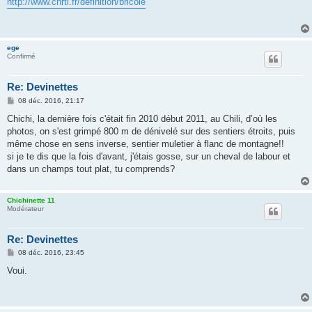
http://www.cnrtl.fr/definition/bricole
s
a
g
e
ege
Confirmé
Re: Devinettes
M
08 déc. 2016, 21:17
e
s
Chichi, la dernière fois c'était fin 2010 début 2011, au Chili, d’où les
s
photos, on s'est grimpé 800 m de dénivelé sur des sentiers étroits, puis
a
g
même chose en sens inverse, sentier muletier à flanc de montagne!!
e
si je te dis que la fois d'avant, j'étais gosse, sur un cheval de labour et
dans un champs tout plat, tu comprends?
Chichinette 11
Modérateur
Re: Devinettes
M
08 déc. 2016, 23:45
e
s
Voui.
s
a
g
e