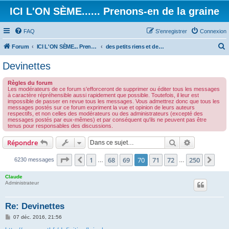
ICI L'ON SÈME...... Prenons-en de la graine
FAQ
S’enregistrer
Connexion
Forum
ICI L'ON SÈME... Prenons-en de la graine!
des petits riens et des grands touts...
e
Devinettes
c
Règles du forum
h
Les modérateurs de ce forum s'efforceront de supprimer ou éditer tous les messages
à caractère répréhensible aussi rapidement que possible. Toutefois, il leur est
e
impossible de passer en revue tous les messages. Vous admettrez donc que tous les
messages postés sur ce forum expriment la vue et opinion de leurs auteurs
r
respectifs, et non celles des modérateurs ou des administrateurs (excepté des
messages postés par eux-mêmes) et par conséquent qu'ils ne peuvent pas être
c
tenus pour responsables des discussions.
h
Rechercher
Recherche 
Répondre
e
r
Page
70
sur
250
1
68
69
70
71
72
250
Précédente
Sui
6230 messages
…
…
Claude
Administrateur
Re: Devinettes
M
07 déc. 2016, 21:56
e
s