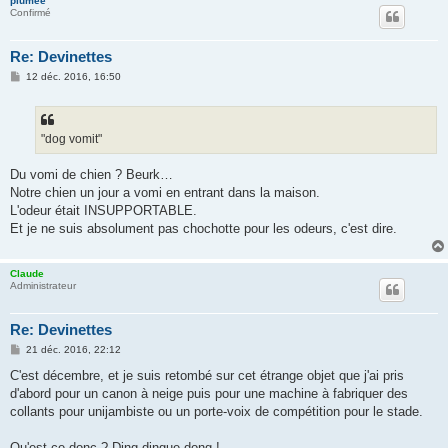
plumee
Confirmé
Re: Devinettes
M
12 déc. 2016, 16:50
e
s
s
a
g
"dog vomit"
e
Du vomi de chien ? Beurk…
Notre chien un jour a vomi en entrant dans la maison.
L'odeur était INSUPPORTABLE.
Et je ne suis absolument pas chochotte pour les odeurs, c'est dire.
Claude
Administrateur
Re: Devinettes
M
21 déc. 2016, 22:12
e
s
C'est décembre, et je suis retombé sur cet étrange objet que j'ai pris
s
d'abord pour un canon à neige puis pour une machine à fabriquer des
a
g
collants pour unijambiste ou un porte-voix de compétition pour le stade.
e
Qu'est-ce donc ? Ding dingue dong !