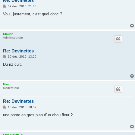
Re: Devinettes
M
09 déc. 2016, 21:03
e
s
Voui, justement, c'est quoi donc ?
s
a
g
e
Claude
Administrateur
Re: Devinettes
M
10 déc. 2016, 13:26
e
s
Du riz cuit.
s
a
g
e
Marc
Modérateur
Re: Devinettes
M
10 déc. 2016, 18:52
e
s
une photo en gros plan d'un chou fleur ?
s
a
g
e
Chichinette 11