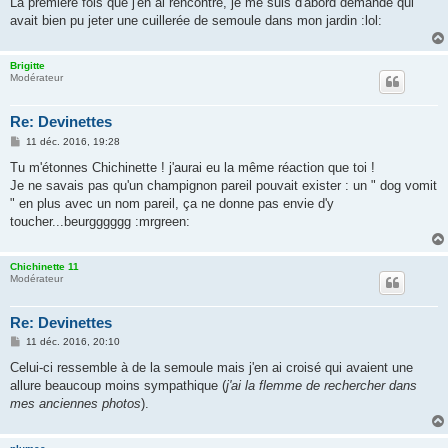
La première fois que j'en ai rencontré, je me suis d'abord demandé qui
avait bien pu jeter une cuillerée de semoule dans mon jardin :lol:
Brigitte
Modérateur
Re: Devinettes
M
11 déc. 2016, 19:28
e
s
Tu m'étonnes Chichinette ! j'aurai eu la même réaction que toi !
s
Je ne savais pas qu'un champignon pareil pouvait exister : un " dog vomit
a
g
" en plus avec un nom pareil, ça ne donne pas envie d'y
e
toucher...beurgggggg :mrgreen:
Chichinette 11
Modérateur
Re: Devinettes
M
11 déc. 2016, 20:10
e
s
Celui-ci ressemble à de la semoule mais j'en ai croisé qui avaient une
s
allure beaucoup moins sympathique (
j'ai la flemme de rechercher dans
a
g
mes anciennes photos
).
e