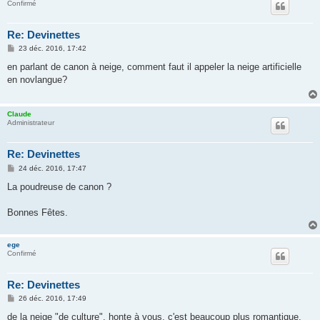
Confirmé
Re: Devinettes
M
23 déc. 2016, 17:42
e
s
en parlant de canon à neige, comment faut il appeler la neige artificielle
s
en novlangue?
a
g
e
Claude
Administrateur
Re: Devinettes
M
24 déc. 2016, 17:47
e
s
La poudreuse de canon ?
s
a
g
Bonnes Fêtes.
e
ege
Confirmé
Re: Devinettes
M
26 déc. 2016, 17:49
e
s
de la neige "de culture", honte à vous, c'est beaucoup plus romantique,