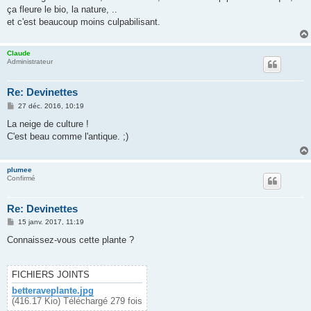
s
ça fleure le bio, la nature, ..
a
g
et c'est beaucoup moins culpabilisant.
e
Claude
Administrateur
Re: Devinettes
M
27 déc. 2016, 10:19
e
s
La neige de culture !
s
C'est beau comme l'antique. ;)
a
g
e
plumee
Confirmé
Re: Devinettes
M
15 janv. 2017, 11:19
e
s
Connaissez-vous cette plante ?
s
a
g
e
FICHIERS JOINTS
betteraveplante.jpg
(416.17 Kio) Téléchargé 279 fois