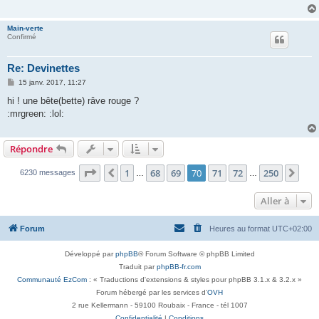
Main-verte
Confirmé
Re: Devinettes
M
15 janv. 2017, 11:27
e
s
hi ! une bête(bette) râve rouge ?
s
:mrgreen: :lol:
a
g
e
Répondre
Page
70
sur
250
1
68
69
70
71
72
250
Précédente
Sui
6230 messages
…
…
Aller à
Forum
Heures au format
UTC+02:00
Développé par
phpBB
® Forum Software © phpBB Limited
Traduit par
phpBB-fr.com
Communauté EzCom
: « Traductions d'extensions & styles pour phpBB 3.1.x & 3.2.x »
Forum hébergé par les services d’
OVH
2 rue Kellermann - 59100 Roubaix - France - tél 1007
Confidentialité
|
Conditions