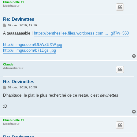
Chichinette 11
Modérateur
Re: Devinettes
M
09 déc. 2016, 19:16
e
s
A taaaaaaaable !
https://penthesilee.files.wordpress.com ... .gif?w=550
s
a
g
http://i.imgur.com/DDWZBXW.jpg
e
http://i.imgur.com/b71Dgsi.jpg
Claude
Administrateur
Re: Devinettes
M
09 déc. 2016, 20:50
e
s
D'habitude, le plat le plus recherché de ce restau c'est
devinettes
.
s
a
g
:D
e
Chichinette 11
Modérateur