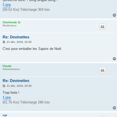
1.jpg
(58.52 Kio) Téléchargé 304 fois
Chichinette 11
Modérateur
Re: Devinettes
M
21 déc. 2016, 22:30
e
s
C'est pour emballer les
Sapins
de Noël.
s
a
g
e
Claude
Administrateur
Re: Devinettes
M
21 déc. 2016, 23:33
e
s
Trop forte !
s
1.jpg
a
g
(61.76 Kio) Téléchargé 296 fois
e
ege