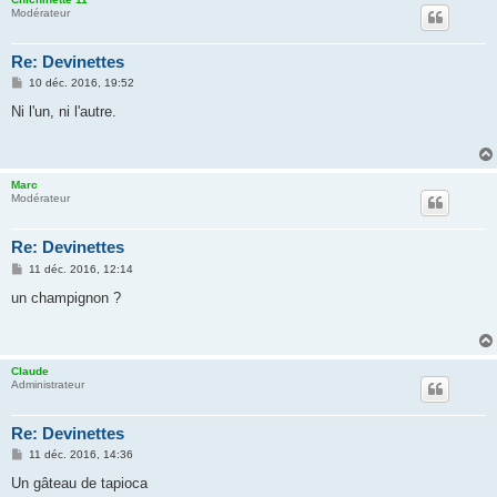
Modérateur
Re: Devinettes
M
10 déc. 2016, 19:52
e
s
Ni l'un, ni l'autre.
s
a
g
e
Marc
Modérateur
Re: Devinettes
M
11 déc. 2016, 12:14
e
s
un champignon ?
s
a
g
e
Claude
Administrateur
Re: Devinettes
M
11 déc. 2016, 14:36
e
s
Un gâteau de tapioca
s