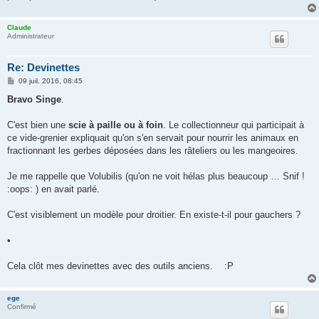
Claude
Administrateur
Re: Devinettes
M
09 juil. 2016, 08:45
e
s
Bravo Singe
.
s
a
g
C'est bien une
scie à paille ou à foin
. Le collectionneur qui participait à
e
ce vide-grenier expliquait qu'on s'en servait pour nourrir les animaux en
fractionnant les gerbes déposées dans les râteliers ou les mangeoires.
Je me rappelle que Volubilis (qu'on ne voit hélas plus beaucoup … Snif !
:oops: ) en avait parlé.
C'est visiblement un modèle pour droitier. En existe-t-il pour gauchers ?
•
Cela clôt mes devinettes avec des outils anciens. :P
ege
Confirmé