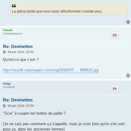
s
a
g
La pièce jointe que vous avez sélectionnée n’existe plus.
e
Claude
Administrateur
Re: Devinettes
M
09 juil. 2016, 02:55
e
s
Qu'est-ce que c'est ?
s
a
g
http://nsa38.casimages.com/img/2016/07/ ... 848620.jpg
e
singe
Confirmé
Re: Devinettes
M
09 juil. 2016, 07:59
e
s
"Scie" à couper les bottes de paille ?
s
a
g
(Je ne sais pas comment ça s'appelle, mais je crois bien qu'on s'en sert
e
pour ça, dans les anciennes fermes)