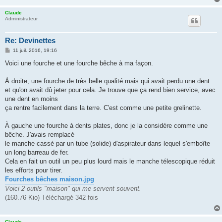
Claude
Administrateur
Re: Devinettes
M
11 juil. 2016, 19:16
e
s
Voici une fourche et une fourche bêche à ma façon.
s
a
g
À droite, une fourche de très belle qualité mais qui avait perdu une dent
e
et qu'on avait dû jeter pour cela. Je trouve que ça rend bien service, avec
une dent en moins
ça rentre facilement dans la terre. C'est comme une petite grelinette.
À gauche une fourche à dents plates, donc je la considère comme une
bêche. J'avais remplacé
le manche cassé par un tube (solide) d'aspirateur dans lequel s'emboîte
un long barreau de fer.
Cela en fait un outil un peu plus lourd mais le manche télescopique réduit
les efforts pour tirer.
Fourches bêches maison.jpg
Voici 2 outils "maison" qui me servent souvent.
(160.76 Kio) Téléchargé 342 fois
Claude