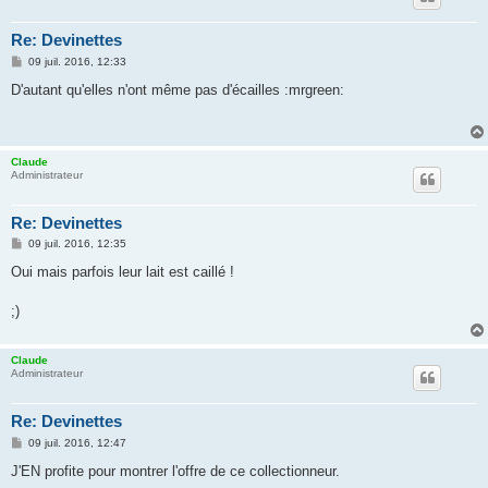
Re: Devinettes
M
09 juil. 2016, 12:33
e
s
D'autant qu'elles n'ont même pas d'écailles :mrgreen:
s
a
g
e
Claude
Administrateur
Re: Devinettes
M
09 juil. 2016, 12:35
e
s
Oui mais parfois leur lait est caillé !
s
a
g
;)
e
Claude
Administrateur
Re: Devinettes
M
09 juil. 2016, 12:47
e
s
J'EN profite pour montrer l'offre de ce collectionneur.
s