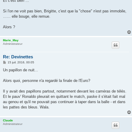
Et c'est bien …
a
g
e
Si l'on ne voit pas bien, Brigitte, c'est que la "chose" n'est pas immobile,
…… elle bouge, elle remue.
Alors ?
Marie_May
Administrateur
Re: Devinettes
M
15 juil. 2016, 00:05
e
s
Un papillon de nuit...
s
a
g
Alors quoi, personne n'a regardé la finale de l'Euro?
e
Il y avait des papillons partout, notamment devant les caméras de télés.
Et le pauv' Ronaldo pleurait en quittant le match, paske il s'était fait mal
au genou et qu'il ne pouvait pas continuer à taper dans la balle - et dans
les pattes des bleus. Wala.
Claude
Administrateur