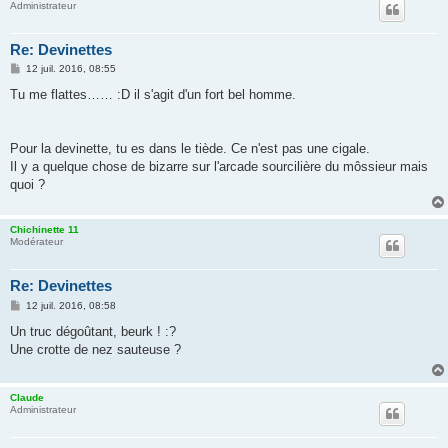
Administrateur
Re: Devinettes
M
12 juil. 2016, 08:55
e
s
Tu me flattes…… :D il s'agit d'un fort bel homme.
s
a
g
e
Pour la devinette, tu es dans le tiède. Ce n'est pas une cigale.
Il y a quelque chose de bizarre sur l'arcade sourcilière du môssieur mais
quoi ?
Chichinette 11
Modérateur
Re: Devinettes
M
12 juil. 2016, 08:58
e
s
Un truc dégoûtant, beurk ! :?
s
Une crotte de nez sauteuse ?
a
g
e
Claude
Administrateur