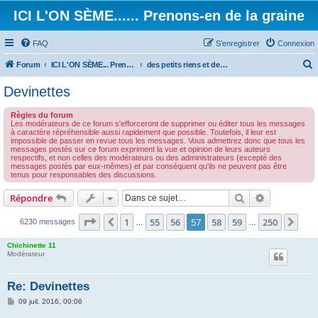
ICI L'ON SÈME...... Prenons-en de la graine
FAQ
S’enregistrer
Connexion
Forum
ICI L'ON SÈME... Prenons-en de la graine!
des petits riens et des grands touts...
e
Devinettes
c
Règles du forum
h
Les modérateurs de ce forum s'efforceront de supprimer ou éditer tous les messages
à caractère répréhensible aussi rapidement que possible. Toutefois, il leur est
e
impossible de passer en revue tous les messages. Vous admettrez donc que tous les
messages postés sur ce forum expriment la vue et opinion de leurs auteurs
r
respectifs, et non celles des modérateurs ou des administrateurs (excepté des
messages postés par eux-mêmes) et par conséquent qu'ils ne peuvent pas être
c
tenus pour responsables des discussions.
h
Rechercher
Recherche 
Répondre
e
r
Page
57
sur
250
1
55
56
57
58
59
250
Précédente
Sui
6230 messages
…
…
Chichinette 11
Modérateur
Re: Devinettes
M
09 juil. 2016, 00:06
e
s