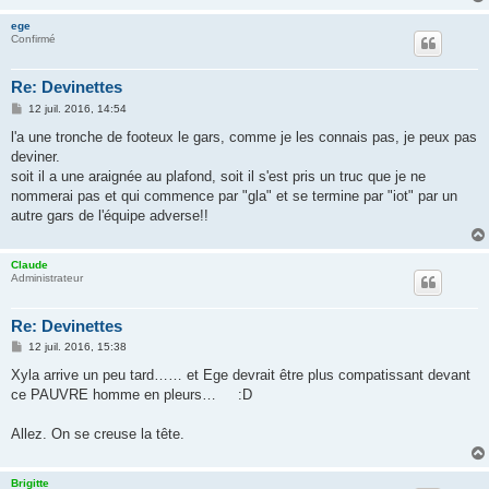
e
ege
Confirmé
Re: Devinettes
M
12 juil. 2016, 14:54
e
s
l'a une tronche de footeux le gars, comme je les connais pas, je peux pas
s
deviner.
a
g
soit il a une araignée au plafond, soit il s'est pris un truc que je ne
e
nommerai pas et qui commence par "gla" et se termine par "iot" par un
autre gars de l'équipe adverse!!
Claude
Administrateur
Re: Devinettes
M
12 juil. 2016, 15:38
e
s
Xyla arrive un peu tard…… et Ege devrait être plus compatissant devant
s
ce PAUVRE homme en pleurs… :D
a
g
e
Allez. On se creuse la tête.
Brigitte