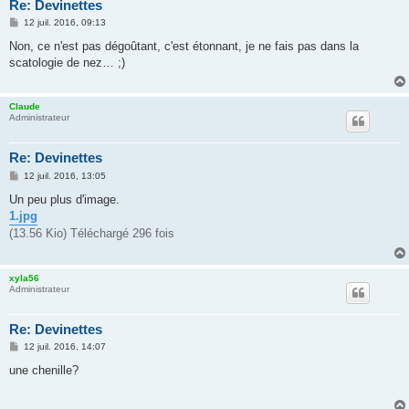
Re: Devinettes
M
12 juil. 2016, 09:13
e
s
Non, ce n'est pas dégoûtant, c'est étonnant, je ne fais pas dans la
s
scatologie de nez… ;)
a
g
e
Claude
Administrateur
Re: Devinettes
M
12 juil. 2016, 13:05
e
s
Un peu plus d'image.
s
1.jpg
a
g
(13.56 Kio) Téléchargé 296 fois
e
xyla56
Administrateur
Re: Devinettes
M
12 juil. 2016, 14:07
e
s
une chenille?
s
a
g