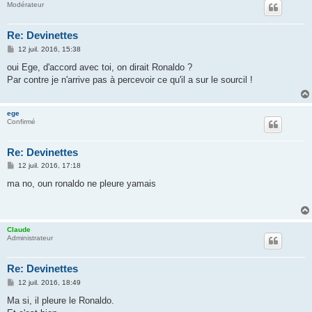
Modérateur
Re: Devinettes
M
12 juil. 2016, 15:38
e
s
oui Ege, d'accord avec toi, on dirait Ronaldo ?
s
Par contre je n'arrive pas à percevoir ce qu'il a sur le sourcil !
a
g
e
ege
Confirmé
Re: Devinettes
M
12 juil. 2016, 17:18
e
s
ma no, oun ronaldo ne pleure yamais
s
a
g
e
Claude
Administrateur
Re: Devinettes
M
12 juil. 2016, 18:49
e
s
Ma si, il pleure le Ronaldo.
s