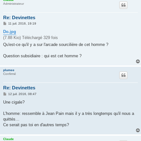
Administrateur
Re: Devinettes
M
11 juil. 2016, 19:19
e
s
Do.jpg
s
(7.88 Kio) Téléchargé 329 fois
a
g
Qu'est-ce qu'il y a sur l'arcade sourcilière de cet homme ?
e
Question subsidiaire : qui est cet homme ?
plumee
Confirmé
Re: Devinettes
M
12 juil. 2016, 08:47
e
s
Une cigale?
s
a
g
L'homme: ressemble à Jean Pain mais il y a très longtemps qu'il nous a
e
quittés…
Ce serait pas toi en d'autres temps?
Claude