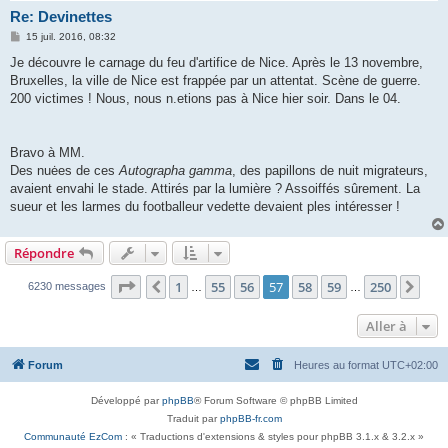
Re: Devinettes
M
15 juil. 2016, 08:32
e
s
Je découvre le carnage du feu d'artifice de Nice. Après le 13 novembre,
s
Bruxelles, la ville de Nice est frappée par un attentat. Scène de guerre.
a
g
200 victimes ! Nous, nous n.etions pas à Nice hier soir. Dans le 04.
e
Bravo à MM.
Des nuėes de ces
Autographa gamma
, des papillons de nuit migrateurs,
avaient envahi le stade. Attirés par la lumière ? Assoiffés sûrement. La
sueur et les larmes du footballeur vedette devaient ples intéresser !
Répondre
Page
57
sur
250
1
55
56
57
58
59
250
Précédente
Sui
6230 messages
…
…
Aller à
Forum
Heures au format
UTC+02:00
Développé par
phpBB
® Forum Software © phpBB Limited
Traduit par
phpBB-fr.com
Communauté EzCom
: « Traductions d'extensions & styles pour phpBB 3.1.x & 3.2.x »