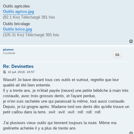
a
g
Outils agricoles
e
Outils agrico.jpg
(82.1 Kio) Téléchargé 381 fois
Outils bricolage
Outils brico.jpg
(105.31 Kio) Téléchargé 365 fois
plumee
Confirmé
Re: Devinettes
M
10 juil. 2016, 16:57
e
s
Waouh! Je bave devant tous ces outils et surtout, regrette que leur
s
qualité ait été bien enterrée.
a
g
Il y a trente ans, je m'était payée (neuve) une petite bébêche à main très
e
costaude, avec trois grosses dents, et l'ayant perdue,
je m'en suis rachetée une qui paraissait la même, tout aussi costaude.
Depuis, je lui grogne après: Madame tord ses dents dès qu'elle trouve un
petit caillou dans la terre. :evil: :evil: :evil: :roll: :roll: :roll:
J'ai plusieurs vieux outils qui tiennent toujours la route. Même ma
grelinette achetée il y a plus de trente ans.