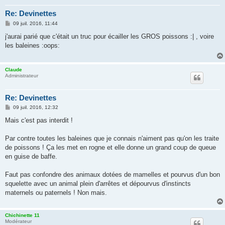
Re: Devinettes
M
09 juil. 2016, 11:44
e
s
j'aurai parié que c'était un truc pour écailler les GROS poissons :| , voire
s
les baleines :oops:
a
g
e
Claude
Administrateur
Re: Devinettes
M
09 juil. 2016, 12:32
e
s
Mais c'est pas interdit !
s
a
g
Par contre toutes les baleines que je connais n'aiment pas qu'on les traite
e
de poissons ! Ça les met en rogne et elle donne un grand coup de queue
en guise de baffe.
Faut pas confondre des animaux dotées de mamelles et pourvus d'un bon
squelette avec un animal plein d'arrêtes et dépourvus d'instincts
maternels ou paternels ! Non mais.
Chichinette 11
Modérateur