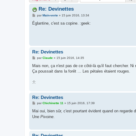
Re: Devinettes
M
par
Main-verte
»
15 juin 2016, 13:34
e
s
Églantine, c'est sa copine. :geek:
s
a
g
e
Re: Devinettes
M
par
Claude
»
15 juin 2016, 14:35
e
s
Mais non, ça n'est pas de ce côté-là qu'il faut chercher. Ni ro
s
Ça poussait dans la forêt … Les pétales étaient rouges.
a
g
e
:!:
Re: Devinettes
M
par
Chichinette 11
»
15 juin 2016, 17:39
e
s
Mai oui, bien sûr, c'est pourtant évident quand on regarde 
s
Une
Pivoine
.
a
g
e
Re: Devinettes