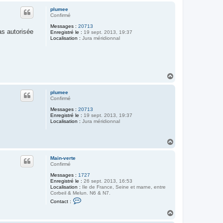
u
plumee
t
Confirmé
Messages :
20713
as autorisée
Enregistré le :
19 sept. 2013, 19:37
Localisation :
Jura méridionnal
H
a
u
plumee
t
Confirmé
Messages :
20713
Enregistré le :
19 sept. 2013, 19:37
Localisation :
Jura méridionnal
H
a
u
Main-verte
t
Confirmé
Messages :
1727
Enregistré le :
26 sept. 2013, 16:53
Localisation :
Ile de France, Seine et marne, entre
Corbeil & Melun. N6 & N7.
C
Contact :
o
n
H
t
a
a