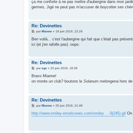
s
ça me conforte à ne pas mettre d'aubergine dans mon jardin
s
germes, Jigé ne peut pas m'accuser de boycotter ses chèr
a
g
e
Re: Devinettes
M
par
Mianne
»
19 juin 2016, 22:29
e
s
Ben voilà... c'est l'aubergine qui fait que c'était pas prése
s
ici (et j'en rafolle pas) :oops:
a
g
e
Re: Devinettes
M
par
ege
»
20 juin 2016, 18:39
e
s
Bravo Mianne!
s
on monte un club? boutons le
Solanum melongena
hors de 
a
g
e
Re: Devinettes
M
par
Mianne
»
20 juin 2016, 21:48
e
s
http://www.smiley-emoticones.com/smiley ... 0(245).gif
On v
s
a
g
e