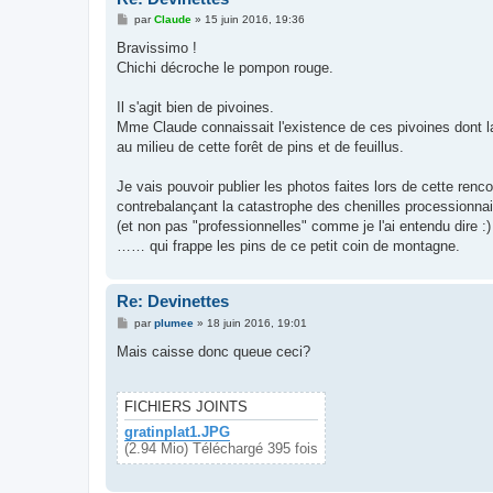
M
par
Claude
»
15 juin 2016, 19:36
e
s
Bravissimo !
s
Chichi décroche le pompon rouge.
a
g
e
Il s'agit bien de pivoines.
Mme Claude connaissait l'existence de ces pivoines dont 
au milieu de cette forêt de pins et de feuillus.
Je vais pouvoir publier les photos faites lors de cette renc
contrebalançant la catastrophe des chenilles processionna
(et non pas "professionnelles" comme je l'ai entendu dire :)
…… qui frappe les pins de ce petit coin de montagne.
Re: Devinettes
M
par
plumee
»
18 juin 2016, 19:01
e
s
Mais caisse donc queue ceci?
s
a
g
e
FICHIERS JOINTS
gratinplat1.JPG
(2.94 Mio) Téléchargé 395 fois