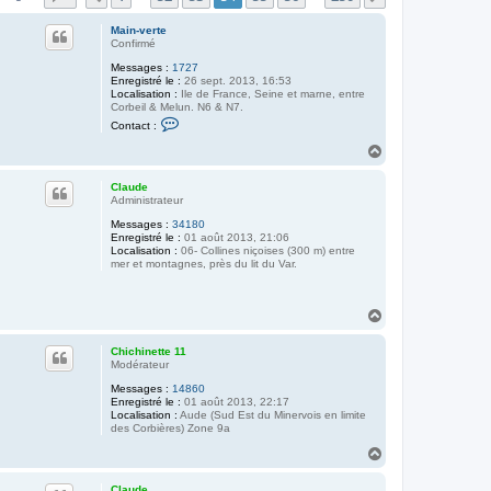
Main-verte
Confirmé
Messages :
1727
Enregistré le :
26 sept. 2013, 16:53
Localisation :
Ile de France, Seine et marne, entre
Corbeil & Melun. N6 & N7.
C
Contact :
o
n
H
t
a
a
u
c
Claude
t
t
Administrateur
e
Messages :
34180
r
Enregistré le :
01 août 2013, 21:06
M
Localisation :
06- Collines niçoises (300 m) entre
a
mer et montagnes, près du lit du Var.
i
n
-
v
H
e
a
r
t
u
Chichinette 11
e
t
Modérateur
Messages :
14860
Enregistré le :
01 août 2013, 22:17
Localisation :
Aude (Sud Est du Minervois en limite
des Corbières) Zone 9a
H
a
u
Claude