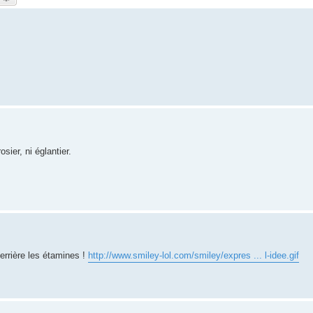
sier, ni églantier.
derrière les étamines !
http://www.smiley-lol.com/smiley/expres ... l-idee.gif