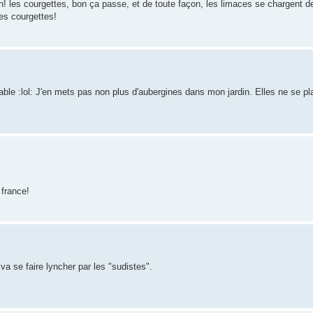
! les courgettes, bon ça passe, et de toute façon, les limaces se chargent de
es courgettes!
ntable :lol: J'en mets pas non plus d'aubergines dans mon jardin. Elles ne se pl
france!
a se faire lyncher par les "sudistes".