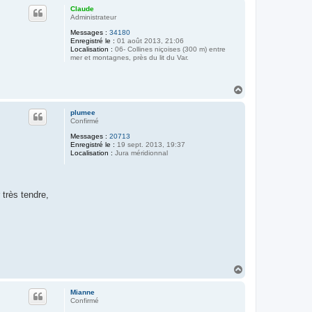
u
Claude
t
Administrateur
Messages :
34180
Enregistré le :
01 août 2013, 21:06
Localisation :
06- Collines niçoises (300 m) entre
mer et montagnes, près du lit du Var.
H
a
u
plumee
t
Confirmé
Messages :
20713
Enregistré le :
19 sept. 2013, 19:37
Localisation :
Jura méridionnal
 très tendre,
H
a
u
Mianne
t
Confirmé