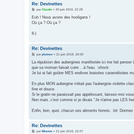
Re: Devinettes
M
par
Claude
»
20 juin 2016, 22:28
e
s
Euh ! Nous avons des hooligans !
s
Où ça ? Où ça ?
a
g
e
8-)
Re: Devinettes
M
par
plumee
»
21 juin 2016, 20:00
e
s
La répulsion des aubergines manifestée ici me fait penser à
s
que sa moman faisait cuire ...à l'eau. :shock:
a
g
Je lui ai fait goûter MES endives braisées caramélisées mais
e
En plus MON aubergine n'était pas l'aubergine violette class
fine et douce.
Si le gratin ne paraissait pas appétissant, laissez-moi vous d
Non mais..c'est comme si je disais "Je n'aime pas LES ho
Enfin, bon, quoi, chacun ses aliments honnis. :lol: Dormez
Re: Devinettes
M
par
Mianne
»
21 juin 2016, 22:07