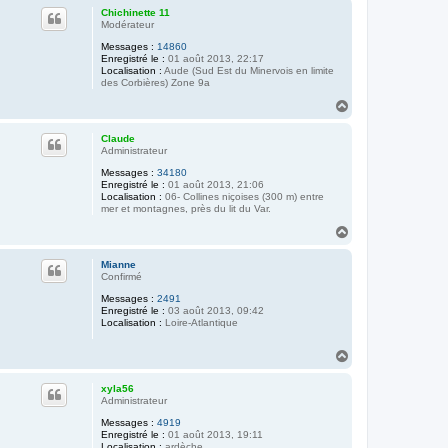
u
c
Chichinette 11
t
t
Modérateur
e
Messages :
14860
r
Enregistré le :
01 août 2013, 22:17
M
Localisation :
Aude (Sud Est du Minervois en limite
a
des Corbières) Zone 9a
i
n
H
-
a
v
e
u
Claude
r
t
Administrateur
t
e
Messages :
34180
Enregistré le :
01 août 2013, 21:06
Localisation :
06- Collines niçoises (300 m) entre
mer et montagnes, près du lit du Var.
H
a
u
Mianne
t
Confirmé
Messages :
2491
Enregistré le :
03 août 2013, 09:42
Localisation :
Loire-Atlantique
H
a
u
xyla56
t
Administrateur
Messages :
4919
Enregistré le :
01 août 2013, 19:11
Localisation :
ardèche