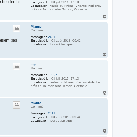
 bouffer les
Enregistré le :
08 juil. 2015, 17:13
Localisation :
vallée du Rhône, Vivarais, Ardèche,
près de Tournon alias Tornon, Occitanie
H
a
u
Mianne
t
Confirmé
Messages :
2491
aisent pas
Enregistré le :
03 août 2013, 09:42
Localisation :
Loire-Atlantique
H
a
u
ege
t
Confirmé
Messages :
10907
Enregistré le :
08 juil. 2015, 17:13
Localisation :
vallée du Rhône, Vivarais, Ardèche,
près de Tournon alias Tornon, Occitanie
H
a
u
Mianne
t
Confirmé
Messages :
2491
Enregistré le :
03 août 2013, 09:42
Localisation :
Loire-Atlantique
H
a