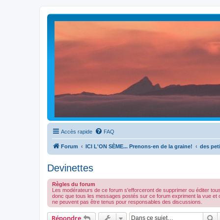
Accès rapide
FAQ
Forum
ICI L'ON SÈME... Prenons-en de la graine!
des peti
Devinettes
Règles du forum
Les modérateurs de ce forum s'efforceront de supprimer ou éditer tou
donc que tous les messages postés sur ce forum expriment la vue et 
ne peuvent pas être tenus pour responsables des discussions.
R
Répondre