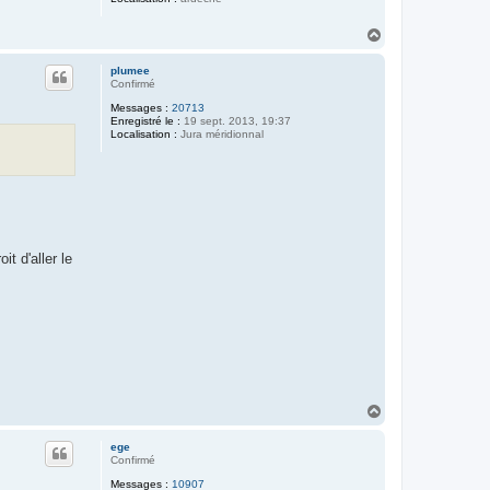
H
a
u
plumee
t
Confirmé
Messages :
20713
Enregistré le :
19 sept. 2013, 19:37
Localisation :
Jura méridionnal
it d'aller le
H
a
u
ege
t
Confirmé
Messages :
10907