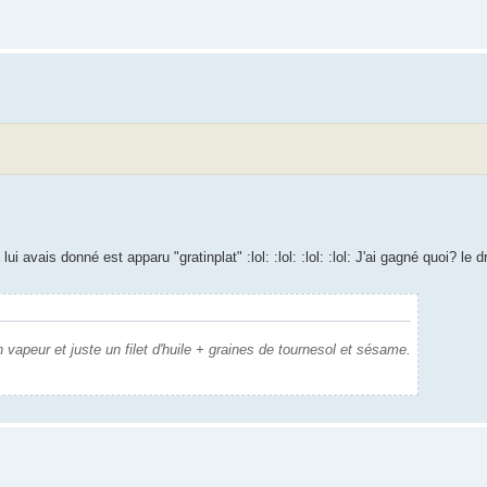
i avais donné est apparu "gratinplat" :lol: :lol: :lol: :lol: J'ai gagné quoi? le dro
vapeur et juste un filet d'huile + graines de tournesol et sésame.