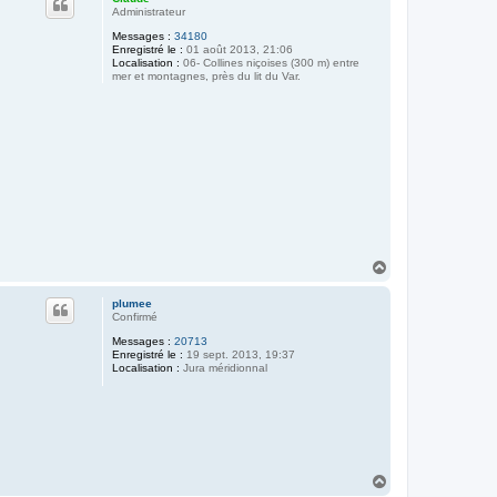
t
Administrateur
Messages :
34180
Enregistré le :
01 août 2013, 21:06
Localisation :
06- Collines niçoises (300 m) entre
mer et montagnes, près du lit du Var.
H
a
u
plumee
t
Confirmé
Messages :
20713
Enregistré le :
19 sept. 2013, 19:37
Localisation :
Jura méridionnal
H
a