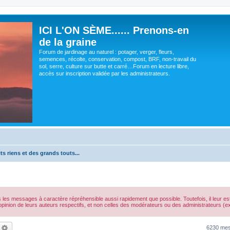
ICI L'ON SÈME...... Prenons-en
de la graine
Forum de jardinage au naturel : potager, verger, fleurs,
semences, récolte, conservation, compost, BRF, non-travail du
sol, serre, culture sur butte et carré…Forum en lecture libre,
accès sur inscription validée par les administrateurs.
ts riens et des grands touts...
s les messages à caractère répréhensible aussi rapidement que possible. Toutefois, il leur 
opinion de leurs auteurs respectifs, et non celles des modérateurs ou des administrateurs 
echercher
Recherche avancée
6230 me