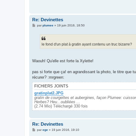
a
g
e
Re: Devinettes
M
par
plumee
»
19 juin 2016, 18:50
e
s
s
a
g
le fond d'un plat à gratin ayant contenu un truc bizarre?
e
Waouh! Qu'elle est forte la Xylette!
pas si forte que ça! en agrandissant la photo, le titre que tu lu
récurer? :mrgreen:
FICHIERS JOINTS
gratinplat2.JPG
gratin de courgettes et aubergines, façon Plumee: cuisson 
Herbes? Heu...oubliées ...
(2.74 Mio) Téléchargé 330 fois
Re: Devinettes
M
par
ege
»
19 juin 2016, 19:10
e