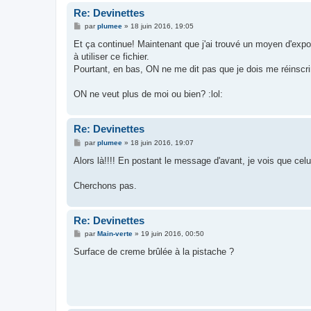
Re: Devinettes
M
par
plumee
»
18 juin 2016, 19:05
e
s
Et ça continue! Maintenant que j'ai trouvé un moyen d'exp
s
à utiliser ce fichier.
a
g
Pourtant, en bas, ON ne me dit pas que je dois me réinscrir
e
ON ne veut plus de moi ou bien? :lol:
Re: Devinettes
M
par
plumee
»
18 juin 2016, 19:07
e
s
Alors là!!!! En postant le message d'avant, je vois que celui
s
a
g
Cherchons pas.
e
Re: Devinettes
M
par
Main-verte
»
19 juin 2016, 00:50
e
s
Surface de creme brûlée à la pistache ?
s
a
g
e