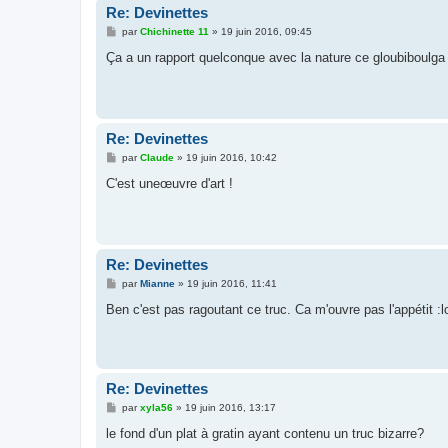
Re: Devinettes
M
par
Chichinette 11
»
19 juin 2016, 09:45
e
s
Ça a un rapport quelconque avec la nature ce gloubiboulga
s
a
g
e
Re: Devinettes
M
par
Claude
»
19 juin 2016, 10:42
e
s
C'est uneœuvre d'art !
s
a
g
e
Re: Devinettes
M
par
Mianne
»
19 juin 2016, 11:41
e
s
Ben c'est pas ragoutant ce truc. Ca m'ouvre pas l'appétit :lo
s
a
g
e
Re: Devinettes
M
par
xyla56
»
19 juin 2016, 13:17
e
s
le fond d'un plat à gratin ayant contenu un truc bizarre?
s